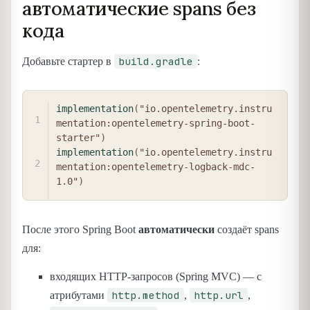
автоматические spans без
кода
build.gradle
Добавьте стартер в
:
COPY
implementation
(
"io.opentelemetry.instru
mentation:opentelemetry-spring-boot-
starter"
)
implementation
(
"io.opentelemetry.instru
mentation:opentelemetry-logback-mdc-
1.0"
)
После этого Spring Boot
автоматически
создаёт spans
для:
входящих HTTP-запросов (Spring MVC) — с
http.method
http.url
атрибутами
,
,