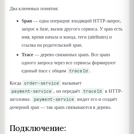
Два ключевых понятия:
Span
— одна операция: входящий HTTP-запрос,
запрос к базе, вызов другого сервиса. У span есть
имя, время начала и конца, теги (attributes) и
ссылка на родительский span.
Trace
— дерево связанных spans. Все spans
одного запроса через все сервисы формируют
traceId
единый trace с общим
.
order-service
Когда
вызывает
payment-service
traceId
, он передаёт
в HTTP-
payment-service
заголовке.
видит его и создаёт
дочерний span — так spans связываются в дерево.
Подключение: