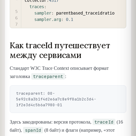
collector
:
4317
traces
:
sampler
:
 parentbased_traceidratio

sampler.arg
:
0.1
Как traceId путешествует
между сервисами
Стандарт W3C Trace Context описывает формат
traceparent
заголовка
:
traceparent: 00-
5e92c8a3b1f4d2e6a7c8e9f0a1b2c3d4-
traceId
Здесь закодированы: версия протокола,
(16
spanId
байт),
(8 байт) и флаги (например, «этот