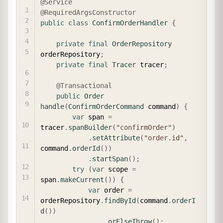
@Service
@RequiredArgsConstructor
public
class
ConfirmOrderHandler
{
private
final
OrderRepository
orderRepository
;
private
final
Tracer
 tracer
;
@Transactional
public
Order
handle
(
ConfirmOrderCommand
 command
)
{
var
 span 
=
tracer
.
spanBuilder
(
"confirmOrder"
)
.
setAttribute
(
"order.id"
,
command
.
orderId
(
)
)
.
startSpan
(
)
;
try
(
var
 scope 
=
span
.
makeCurrent
(
)
)
{
var
 order 
=
orderRepository
.
findById
(
command
.
orderI
d
(
)
)
.
orElseThrow
(
)
;