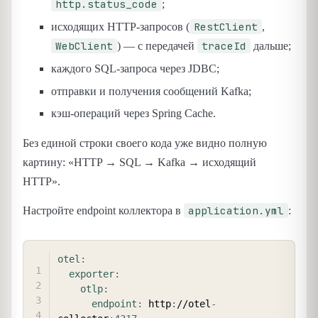
http.status_code
;
RestClient
исходящих HTTP-запросов (
,
WebClient
traceId
) — с передачей
дальше;
каждого SQL-запроса через JDBC;
отправки и получения сообщений Kafka;
кэш-операций через Spring Cache.
Без единой строки своего кода уже видно полную
картину: «HTTP → SQL → Kafka → исходящий
HTTP».
application.yml
Настройте endpoint коллектора в
:
COPY
otel
:
exporter
:
otlp
:
endpoint
:
 http
:
//otel
-