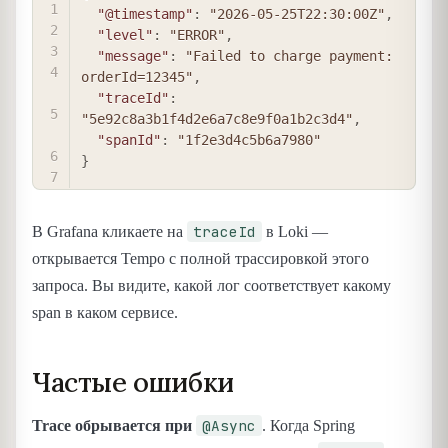
"@timestamp"
:
"2026-05-25T22:30:00Z"
,
"level"
:
"ERROR"
,
"message"
:
"Failed to charge payment: 
orderId=12345"
,
"traceId"
:
"5e92c8a3b1f4d2e6a7c8e9f0a1b2c3d4"
,
"spanId"
:
"1f2e3d4c5b6a7980"
}
traceId
В Grafana кликаете на
в Loki —
открывается Tempo с полной трассировкой этого
запроса. Вы видите, какой лог соответствует какому
span в каком сервисе.
Частые ошибки
@Async
Trace обрывается при
. Когда Spring