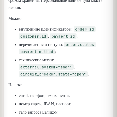
сроком хранения. Персональные данные туда класть
нельзя.
Можно:
order.id
внутренние идентификаторы:
,
customer.id
payment.id
,
;
order.status
перечисления и статусы:
,
payment.method
;
технические метки:
external.system="sber"
,
circuit_breaker.state="open"
.
Нельзя:
email, телефон, имя клиента;
номер карты, IBAN, паспорт;
тело запроса целиком.