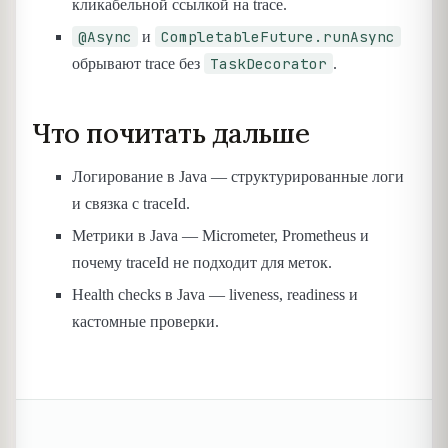
кликабельной ссылкой на trace.
@Async
CompletableFuture.runAsync
и
TaskDecorator
обрывают trace без
.
Что почитать дальше
Логирование в Java — структурированные логи
и связка с traceId.
Метрики в Java — Micrometer, Prometheus и
почему traceId не подходит для меток.
Health checks в Java — liveness, readiness и
кастомные проверки.