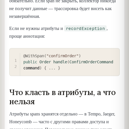
обязательно. Если span не закрыть, коллектор никогда
не получит данные — трассировка будет висеть как
незавершённая.
recordException
Если не нужны атрибуты и
,
проще аннотация:
COPY
@WithSpan
(
"confirmOrder"
)
public
Order
handle
(
ConfirmOrderCommand
command
)
{
.
.
.
}
Что класть в атрибуты, а что
нельзя
Атрибуты spans хранятся отдельно — в Tempo, Jaeger,
Honeycomb — часто с другими правами доступа и