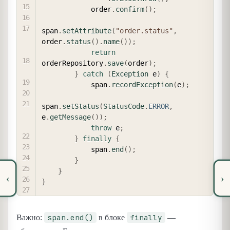
            order
.
confirm
(
)
;
span
.
setAttribute
(
"order.status"
,
order
.
status
(
)
.
name
(
)
)
;
return
orderRepository
.
save
(
order
)
;
}
catch
(
Exception
 e
)
{
            span
.
recordException
(
e
)
;
span
.
setStatus
(
StatusCode
.
ERROR
,
e
.
getMessage
(
)
)
;
throw
 e
;
}
finally
{
            span
.
end
(
)
;
}
}
‹
›
}
span.end()
finally
Важно:
в блоке
—