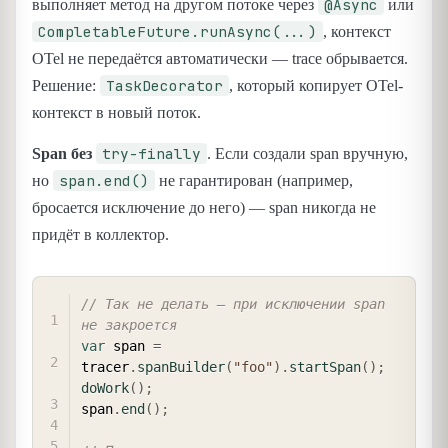
@Async
выполняет метод на другом потоке через
или
CompletableFuture.runAsync(...)
, контекст
OTel не передаётся автоматически — trace обрывается.
TaskDecorator
Решение:
, который копирует OTel-
контекст в новый поток.
try-finally
Span без
. Если создали span вручную,
span.end()
но
не гарантирован (например,
бросается исключение до него) — span никогда не
придёт в коллектор.
COPY
// Так не делать — при исключении span 
не закроется
var
 span 
=
tracer
.
spanBuilder
(
"foo"
)
.
startSpan
(
)
;
doWork
(
)
;
span
.
end
(
)
;