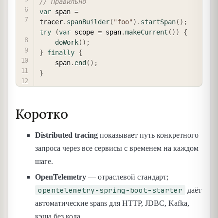
// Правильно
var
 span 
=
tracer
.
spanBuilder
(
"foo"
)
.
startSpan
(
)
;
try
(
var
 scope 
=
 span
.
makeCurrent
(
)
)
{
doWork
(
)
;
}
finally
{
    span
.
end
(
)
;
}
Коротко
Distributed tracing
показывает путь конкретного
запроса через все сервисы с временем на каждом
шаге.
OpenTelemetry
— отраслевой стандарт;
opentelemetry-spring-boot-starter
даёт
автоматические spans для HTTP, JDBC, Kafka,
кэша без кода.