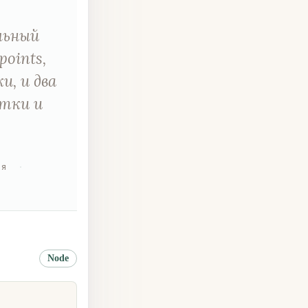
ельный
oints,
и, и два
отки и
ия
·
Node