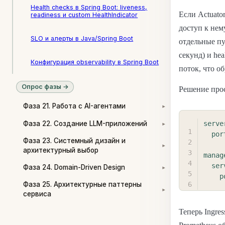
Health checks в Spring Boot: liveness,
Если Actuato
readiness и custom HealthIndicator
доступ к нему
SLO и алерты в Java/Spring Boot
отдельные пу
секунд) и he
Конфигурация observability в Spring Boot
поток, что о
Опрос фазы →
Решение про
Фаза 21. Работа с AI-агентами
▾
Фаза 22. Создание LLM-приложений
serve
▾
por
Фаза 23. Системный дизайн и
▾
архитектурный выбор
manag
ser
Фаза 24. Domain-Driven Design
▾
p
Фаза 25. Архитектурные паттерны
▾
сервиса
Теперь Ingre