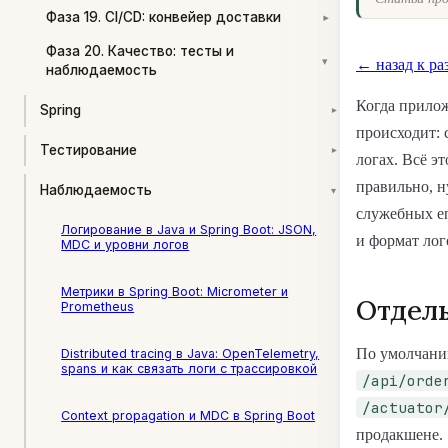
Фаза 19. CI/CD: конвейер доставки
▾
Фаза 20. Качество: тесты и
▾
← назад к ра
наблюдаемость
Когда прилож
Spring
▾
происходит: 
Тестирование
▾
логах. Всё э
правильно, н
Наблюдаемость
▾
служебных en
Логирование в Java и Spring Boot: JSON,
и формат лог
MDC и уровни логов
Метрики в Spring Boot: Micrometer и
Отдель
Prometheus
По умолчанию
Distributed tracing в Java: OpenTelemetry,
spans и как связать логи с трассировкой
/api/orde
/actuator
Context propagation и MDC в Spring Boot
продакшене.