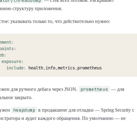
ator/threaddump
— стек всех потоков. Раскрывает
ннюю структуру приложения.
тое: указывать только то, что действительно нужно:
ement
:
points
:
eb
:
exposure
:
include
:
 health
,
info
,
metrics
,
prometheus
жен для ручного дебага через JSON.
— для
тальное закрыто.
heapdump
нужен
в продакшене для отладки — Spring Security с
истратора и аудит каждого обращения. По умолчанию — не