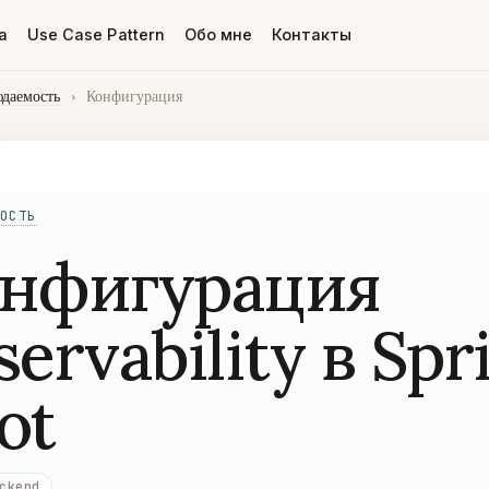
а
Use Case Pattern
Обо мне
Контакты
даемость
›
Конфигурация
ОСТЬ
нфигурация
servability в Spr
ot
ckend