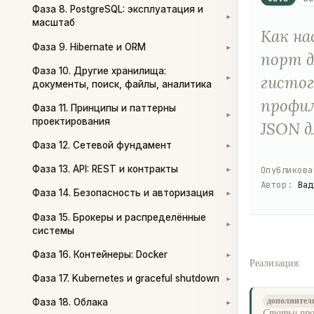
Фаза 8. PostgreSQL: эксплуатация и
▾
масштаб
Как на
Фаза 9. Hibernate и ORM
▾
порт д
Фаза 10. Другие хранилища:
гистог
▾
документы, поиск, файлы, аналитика
профил
Фаза 11. Принципы и паттерны
▾
проектирования
JSON д
Фаза 12. Сетевой фундамент
▾
Фаза 13. API: REST и контракты
Опубликова
▾
Автор
:
Вад
Фаза 14. Безопасность и авторизация
▾
Фаза 15. Брокеры и распределённые
▾
системы
Фаза 16. Контейнеры: Docker
▾
Реализация:
Фаза 17. Kubernetes и graceful shutdown
▾
Фаза 18. Облака
дополнител
▾
Статьи про