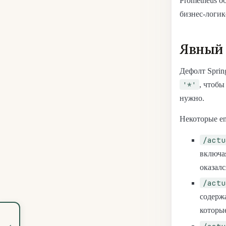
Prometheus о
бизнес-логик
Явный 
Дефолт Sprin
'*'
, чтобы
нужно.
Некоторые en
/actu
включая
оказалс
/actu
содерж
которы
‹