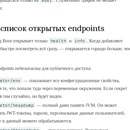
8081
бращаться только на
. Служебный трафик не мешает
е.
список открытых endpoints
health
info
g Boot открывает только
и
. Когда добавляют
 быстро посмотреть всё сразу, — открывается гораздо больше, че
dpoints небезопасны для публичного доступа:
ator/env
— показывает все конфигурационные свойства,
 те, что попали туда через переменные окружения. Если секрет
я там случайно, он будет виден.
ator/heapdump
— полный дамп памяти JVM. Он может
ать JWT-токены, пароли, персональные данные пользователей,
е в данный момент обрабатываются.