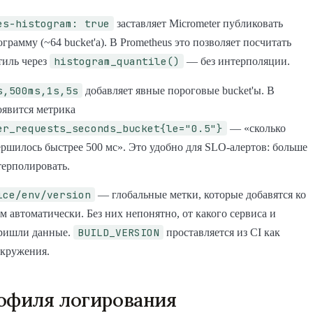
es-histogram: true
заставляет Micrometer публиковать
грамму (~64 bucket'а). В Prometheus это позволяет посчитать
histogram_quantile()
тиль через
— без интерполяции.
s,500ms,1s,5s
добавляет явные пороговые bucket'ы. В
оявится метрика
er_requests_seconds_bucket{le="0.5"}
— «сколько
ершилось быстрее 500 мс». Это удобно для SLO-алертов: больше
терполировать.
ice/env/version
— глобальные метки, которые добавятся ко
м автоматически. Без них непонятно, от какого сервиса и
BUILD_VERSION
ришли данные.
проставляется из CI как
окружения.
офиля логирования