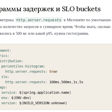
раммы задержек и SLO buckets
http.server.requests
 метрика
в Micrometer по умолчанию
ко количество запросов и суммарное время. Чтобы знать, сколько
жились в 500 мс или какой p95, нужна гистограмма.
ement
:
rics
:
istribution
:
percentiles-histogram
:
http.server.requests
:
true
slo
:
http.server.requests
:
 100ms
,
500ms
,
1s
,
5s

ags
:
service
:
 $
{
spring.application.name
}
env
:
 $
{
ENV
:
dev
}
version
:
 $
{
BUILD_VERSION
:
unknown
}