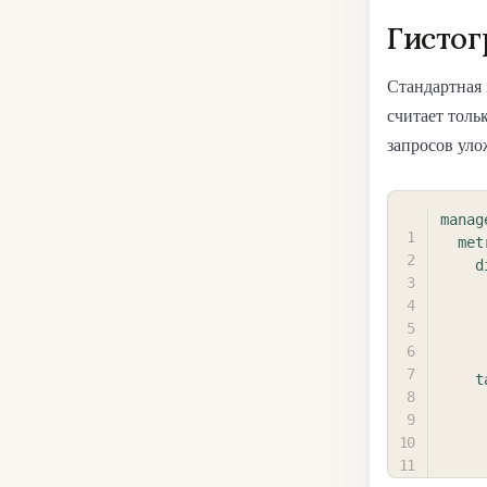
Гистог
Стандартная
считает толь
запросов уло
manag
met
d
t