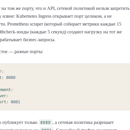
r на том же порту, что и API, сетевой политикой нельзя запретить
 извне: Kubernetes Ingress открывает порт целиком, а не
ти. Prometheus scraper (который собирает метрики каждые 15
althcheck-зонды (каждые 5 секунд) создают нагрузку на тот же
брабатывает бизнес-запросы.
стое — разные порты:
r
:
t
:
8080
ement
:
ver
:
ort
:
8081
8080
ss публикует только
, а сетевая политика разрешает