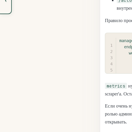
/actu
внутре
Правило прос
manag
end
w
metrics
ну
scraper'а. Ос
Если очень 
ролью админ
открывать.