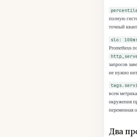
percentil
полную гисто
точный кван
slo: 100m
Prometheus п
http_serv
запросов зав
не нужно ин
tags.serv
всем метрика
окружения п
переменная 
Два пр