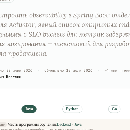
строить observability в Spring Boot: отд
ля Actuator, явный список открытых endp
раммы с SLO buckets для метрик задержк
я логирования — текстовый для разраб
ля продакшена.
но
28 июня 2026
·
обновлено
10 июля 2026
·
~
4
мин чтен
им Викулин
Java
Python
Go
Часть программы обучения:
Backend · Java
ьно
граммы идут по порядку — можно осваивать с нуля.