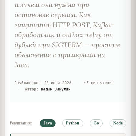
и зачем она нужна при
остановке сервиса. Как
защитить HTTP POST, Kafka-
обработчик и outbox-relay от
дублей при SIGTERM — простые
объяснения с примерами на
Java.
Опубликовано
28 июня 2026
·
~
5
мин чтения
·
Автор
:
Вадим Викулин
Реализация:
Java
Python
Go
Node