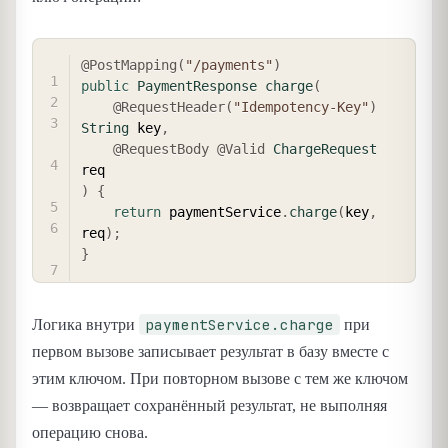
COPY
@PostMapping
(
"/payments"
)
public
PaymentResponse
charge
(
@RequestHeader
(
"Idempotency-Key"
)
String
 key
,
@RequestBody
@Valid
ChargeRequest
)
{
return
 paymentService
.
charge
(
key
,
req
)
;
}
paymentService.charge
Логика внутри
при
первом вызове записывает результат в базу вместе с
этим ключом. При повторном вызове с тем же ключом
— возвращает сохранённый результат, не выполняя
операцию снова.