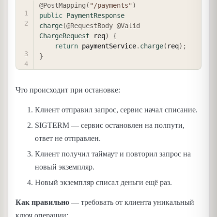
COPY
@PostMapping
(
"/payments"
)
public
PaymentResponse
charge
(
@RequestBody
@Valid
ChargeRequest
 req
)
{
return
 paymentService
.
charge
(
req
)
;
}
Что происходит при остановке:
Клиент отправил запрос, сервис начал списание.
SIGTERM — сервис остановлен на полпути,
ответ не отправлен.
Клиент получил таймаут и повторил запрос на
новый экземпляр.
Новый экземпляр списал деньги ещё раз.
Как правильно
— требовать от клиента уникальный
ключ операции: