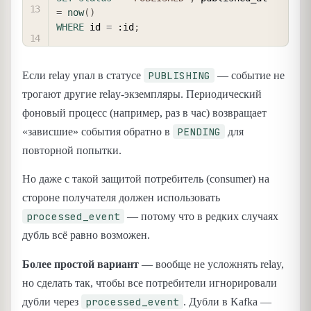
=
now
(
)
WHERE
 id 
=
 :id
;
PUBLISHING
Если relay упал в статусе
— событие не
трогают другие relay-экземпляры. Периодический
фоновый процесс (например, раз в час) возвращает
PENDING
«зависшие» события обратно в
для
повторной попытки.
Но даже с такой защитой потребитель (consumer) на
стороне получателя должен использовать
processed_event
— потому что в редких случаях
дубль всё равно возможен.
Более простой вариант
— вообще не усложнять relay,
но сделать так, чтобы все потребители игнорировали
processed_event
дубли через
. Дубли в Kafka —