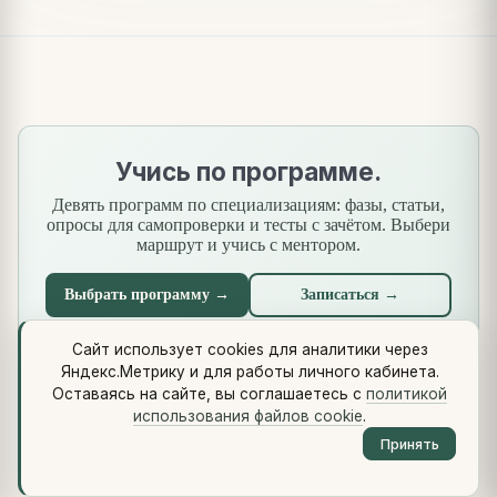
Учись по программе.
Девять программ по специализациям: фазы, статьи,
опросы для самопроверки и тесты с зачётом. Выбери
маршрут и учись с ментором.
Выбрать программу →
Записаться →
Сайт использует cookies для аналитики через
Яндекс.Метрику и для работы личного кабинета.
Что нового
·
Стандарты
·
Сквозной кейс
·
Библиотеки
·
Оставаясь на сайте, вы соглашаетесь с
политикой
Методология (Use Case Pattern)
использования файлов cookie
.
© 2026 vikulin-va.ru ·
Обо мне
·
Контакты
·
Telegram
·
RSS
·
Принять
LinkedIn
·
GitHub
·
Политика cookie