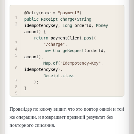
COPY
@Retry
(
name 
=
"payment"
)
public
Receipt
charge
(
String
idempotencyKey
,
Long
 orderId
,
Money
amount
)
{
return
 paymentClient
.
post
(
"/charge"
,
new
ChargeRequest
(
orderId
,
amount
)
,
Map
.
of
(
"Idempotency-Key"
,
idempotencyKey
)
,
Receipt
.
class
)
;
}
Провайдер по ключу видит, что это повтор одной и той
же операции, и возвращает прежний результат без
повторного списания.