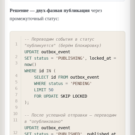
Решение — двух-фазная публикация
через
промежуточный статус:
COPY
-- Переводим события в статус 
"публикуется" (берём блокировку)
UPDATE
SET
status
=
'PUBLISHING'
,
 locked_at 
=
now
(
)
WHERE
 id 
IN
(
SELECT
 id 
FROM
 outbox_event

WHERE
status
=
'PENDING'
LIMIT
50
FOR
UPDATE
)
;
-- После успешной отправки — переводим 
в "опубликовано"
UPDATE
SET
status
=
'PUBLISHED'
,
 published_at 