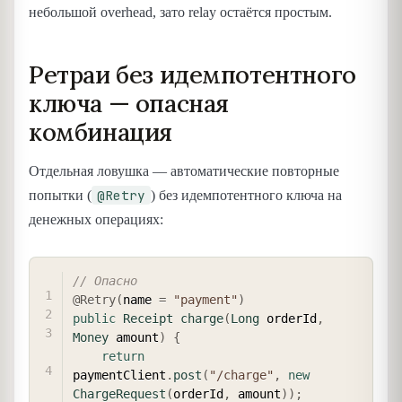
небольшой overhead, зато relay остаётся простым.
Ретраи без идемпотентного
ключа — опасная
комбинация
Отдельная ловушка — автоматические повторные
@Retry
попытки (
) без идемпотентного ключа на
денежных операциях:
COPY
// Опасно
@Retry
(
name 
=
"payment"
)
public
Receipt
charge
(
Long
 orderId
,
Money
 amount
)
{
return
paymentClient
.
post
(
"/charge"
,
new
ChargeRequest
(
orderId
,
 amount
)
)
;