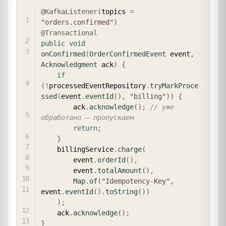
COPY
@KafkaListener
(
topics 
=
"orders.confirmed"
)
@Transactional
public
void
onConfirmed
(
OrderConfirmedEvent
 event
,
Acknowledgment
 ack
)
{
if
(
!
processedEventRepository
.
tryMarkProce
ssed
(
event
.
eventId
(
)
,
"billing"
)
)
{
        ack
.
acknowledge
(
)
;
// уже 
обработано — пропускаем
return
;
}
    billingService
.
charge
(
        event
.
orderId
(
)
,
        event
.
totalAmount
(
)
,
Map
.
of
(
"Idempotency-Key"
,
event
.
eventId
(
)
.
toString
(
)
)
)
;
    ack
.
acknowledge
(
)
;
}