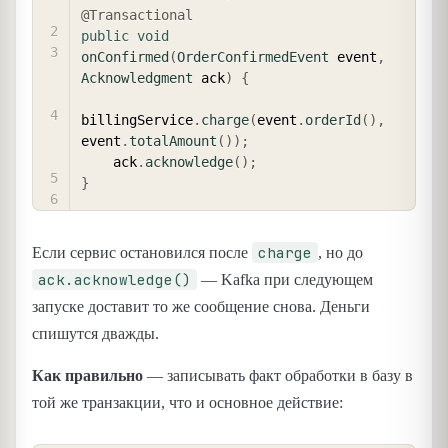
@Transactional
public
void
onConfirmed
(
OrderConfirmedEvent
 event
,
Acknowledgment
 ack
)
{
billingService
.
charge
(
event
.
orderId
(
)
,
event
.
totalAmount
(
)
)
;
    ack
.
acknowledge
(
)
;
}
charge
Если сервис остановился после
, но до
ack.acknowledge()
— Kafka при следующем
запуске доставит то же сообщение снова. Деньги
спишутся дважды.
Как правильно
— записывать факт обработки в базу в
той же транзакции, что и основное действие: