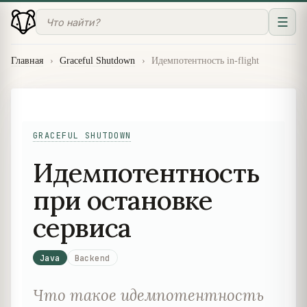
☰
Главная
›
Graceful Shutdown
›
Идемпотентность in-flight
GRACEFUL SHUTDOWN
Идемпотентность
при остановке
сервиса
Java
Backend
Что такое идемпотентность