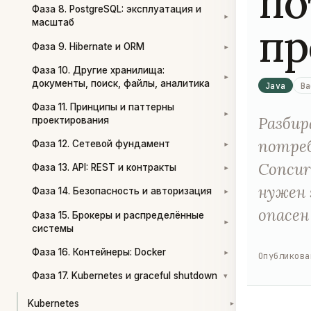
по
Фаза 8. PostgreSQL: эксплуатация и
▾
масштаб
пр
Фаза 9. Hibernate и ORM
▾
Фаза 10. Другие хранилища:
▾
документы, поиск, файлы, аналитика
Java
Ba
Фаза 11. Принципы и паттерны
▾
Разбир
проектирования
потреб
Фаза 12. Сетевой фундамент
▾
Concur
Фаза 13. API: REST и контракты
▾
нужен 
Фаза 14. Безопасность и авторизация
▾
опасен
Фаза 15. Брокеры и распределённые
▾
системы
Фаза 16. Контейнеры: Docker
Опубликова
▾
Фаза 17. Kubernetes и graceful shutdown
▾
Kubernetes
▾