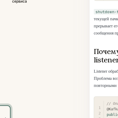
сервиса
shutdown-
текущей пачк
прерывает ег
сообщения пр
Почему
listene
Listener обр
Проблема воз
повторными 
// Оп
@Kafk
publi
‹