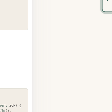
COPY
ment
 ack
)
{
tId
(
)
,