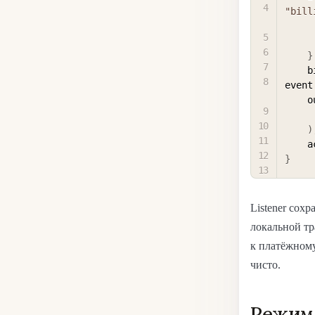
"bill
}
 
event
 
)
   
}
Listener сох
локальной тр
к платёжному
чисто.
Режим