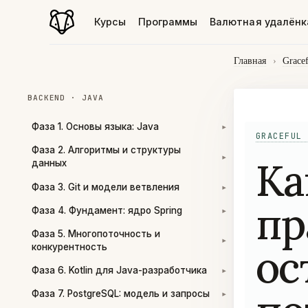
Курсы
Программы
Валютная удалёнк
Главная
›
Grace
BACKEND · JAVA
Фаза 1. Основы языка: Java
▾
GRACEFUL 
Фаза 2. Алгоритмы и структуры
Ka
▾
данных
Фаза 3. Git и модели ветвления
▾
пр
Фаза 4. Фундамент: ядро Spring
▾
Фаза 5. Многопоточность и
▾
ос
конкурентность
Фаза 6. Kotlin для Java-разработчика
▾
Фаза 7. PostgreSQL: модель и запросы
▾