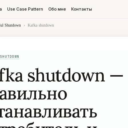
а
Use Case Pattern
Обо мне
Контакты
ful Shutdown
›
Kafka shutdown
SHUTDOWN
fka shutdown —
авильно
танавливать