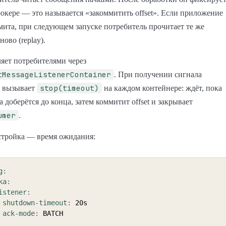
рокере — это называется «закоммитить offset». Если приложение
мита, при следующем запуске потребитель прочитает те же
ово (replay).
ляет потребителями через
tMessageListenerContainer
. При получении сигнала
stop(timeout)
н вызывает
на каждом контейнере: ждёт, пока
 доберётся до конца, затем коммитит offset и закрывает
umer
.
стройка — время ожидания:
g
:
ka
:
istener
:
shutdown-timeout
:
 20s

ack-mode
: