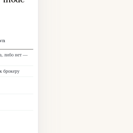
wn
а, либо нет —
к брокеру