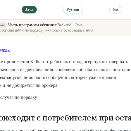
Java
Python
Go
Часть программы обучения:
Backend · Java
ьно
граммы идут по порядку — можно осваивать с нуля.
зделу
ке приложения Kafka-потребитель и продюсер нужно завершать
наче одна из двух бед: либо сообщения обрабатываются повторн
м запуске, либо часть сообщений, которые уже отправил
к и не добирается до брокера.
 случая по порядку.
оисходит с потребителем при ост
итель читает сообщения пачками. После обработки он фиксируе