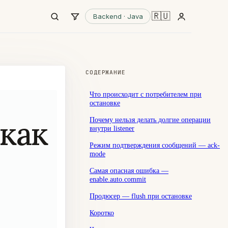
🇷🇺
Backend · Java
СОДЕРЖАНИЕ
Что происходит с потребителем при
остановке
 как
Почему нельзя делать долгие операции
внутри listener
Режим подтверждения сообщений — ack-
mode
Самая опасная ошибка —
enable.auto.commit
Продюсер — flush при остановке
Коротко