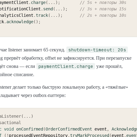
   paymentClient
.
charge
(
.
.
.
)
;
// 5s + повторы 30s
   notificationClient
.
send
(
.
.
.
)
;
// 3s + повторы 15s
   analyticsClient
.
track
(
.
.
.
)
;
// 2s + повторы 10s
 ack
.
acknowledge
(
)
;
shutdown-timeout: 20s
ае listener занимает 65 секунд.
ng прервёт обработку, offset не зафиксируется. При перезапуске
paymentClient.charge
дёт снова — если
уже прошёл,
ойное списание.
stener делает только быструю локальную работу, а «тяжёлые»
ладывает через outbox-паттерн:
aListener
(
.
.
.
)
sactional
c
void
onConfirmed
(
OrderConfirmedEvent
 event
,
Acknowledg
f
(
!
processedEventRepository
.
tryMarkProcessed
(
event
.
even