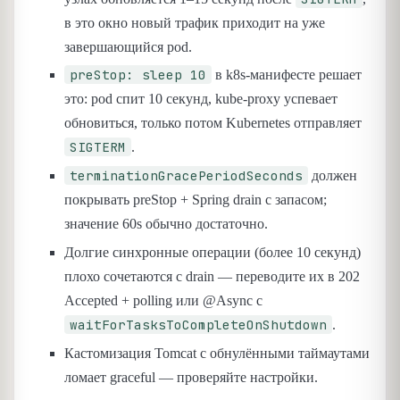
в это окно новый трафик приходит на уже
завершающийся pod.
preStop: sleep 10
в k8s-манифесте решает
это: pod спит 10 секунд, kube-proxy успевает
обновиться, только потом Kubernetes отправляет
SIGTERM
.
terminationGracePeriodSeconds
должен
покрывать preStop + Spring drain с запасом;
значение 60s обычно достаточно.
Долгие синхронные операции (более 10 секунд)
плохо сочетаются с drain — переводите их в 202
Accepted + polling или @Async с
waitForTasksToCompleteOnShutdown
.
Кастомизация Tomcat с обнулёнными таймаутами
ломает graceful — проверяйте настройки.