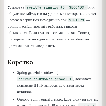
awaitTermination(0, SECONDS)
Установка
или
обнуление таймаутов на уровне коннектора заставляет
SIGTERM
Tomcat завершаться немедленно при
—
Spring graceful перестаёт работать, запросы
обрываются. Если нужно кастомизировать Tomcat,
проверьте, что ни один из параметров не обнуляет
время ожидания завершения.
Коротко
Spring graceful shutdown (
server.shutdown: graceful
) дожимает
активные HTTP-запросы до ответа перед
остановкой.
Одного Spring graceful мало: kube-proxy на других
SIGTERM
узлах обновляется 1–15 секунд после
,