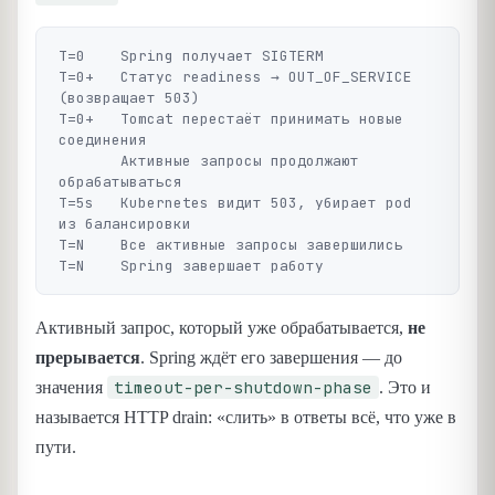
T=0    Spring получает SIGTERM

T=0+   Статус readiness → OUT_OF_SERVICE 
(возвращает 503)

T=0+   Tomcat перестаёт принимать новые 
соединения

       Активные запросы продолжают 
обрабатываться

T=5s   Kubernetes видит 503, убирает pod 
из балансировки

T=N    Все активные запросы завершились

Активный запрос, который уже обрабатывается,
не
прерывается
. Spring ждёт его завершения — до
timeout-per-shutdown-phase
значения
. Это и
называется HTTP drain: «слить» в ответы всё, что уже в
пути.