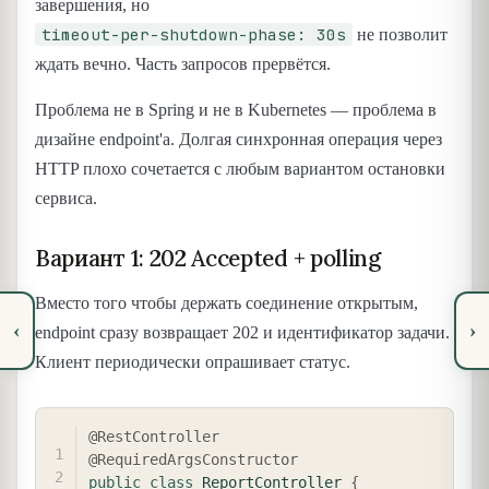
завершения, но
timeout-per-shutdown-phase: 30s
не позволит
ждать вечно. Часть запросов прервётся.
Проблема не в Spring и не в Kubernetes — проблема в
дизайне endpoint'а. Долгая синхронная операция через
HTTP плохо сочетается с любым вариантом остановки
сервиса.
Вариант 1: 202 Accepted + polling
Вместо того чтобы держать соединение открытым,
‹
›
endpoint сразу возвращает 202 и идентификатор задачи.
Клиент периодически опрашивает статус.
COPY
@RestController
@RequiredArgsConstructor
public
class
ReportController
{