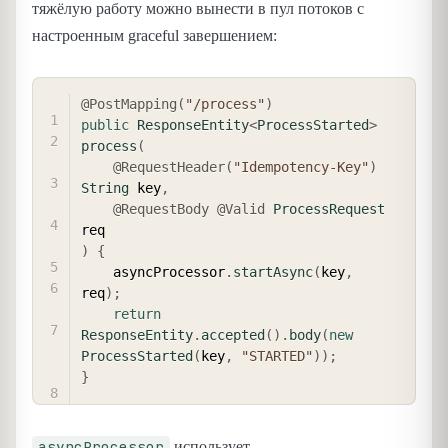
тяжёлую работу можно вынести в пул потоков с
настроенным graceful завершением:
COPY
@PostMapping
(
"/process"
)
public
ResponseEntity
<
ProcessStarted
>
process
(
@RequestHeader
(
"Idempotency-Key"
)
String
 key
,
@RequestBody
@Valid
ProcessRequest
)
{
    asyncProcessor
.
startAsync
(
key
,
req
)
;
return
ResponseEntity
.
accepted
(
)
.
body
(
new
ProcessStarted
(
key
,
"STARTED"
)
)
;
}
asyncProcessor
использует