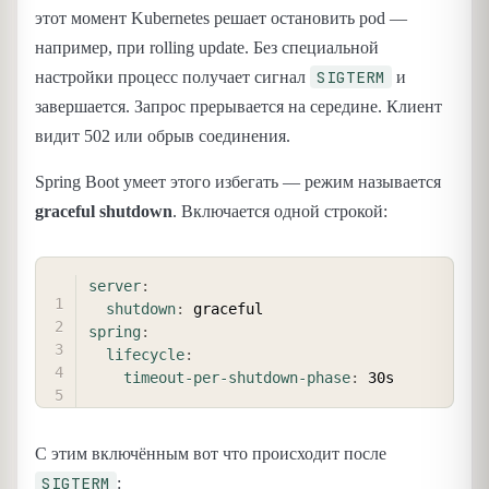
этот момент Kubernetes решает остановить pod —
например, при rolling update. Без специальной
SIGTERM
настройки процесс получает сигнал
и
завершается. Запрос прерывается на середине. Клиент
видит 502 или обрыв соединения.
Spring Boot умеет этого избегать — режим называется
graceful shutdown
. Включается одной строкой:
COPY
server
:
shutdown
:
spring
:
lifecycle
:
timeout-per-shutdown-phase
:
С этим включённым вот что происходит после
SIGTERM
: