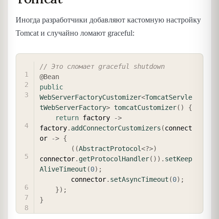
Иногда разработчики добавляют кастомную настройку
Tomcat и случайно ломают graceful:
COPY
// Это сломает graceful shutdown
@Bean
public
WebServerFactoryCustomizer
<
TomcatServle
tWebServerFactory
>
tomcatCustomizer
(
)
{
return
 factory 
->
factory
.
addConnectorCustomizers
(
connect
or 
->
{
(
(
AbstractProtocol
<
?
>
)
connector
.
getProtocolHandler
(
)
)
.
setKeep
AliveTimeout
(
0
)
;
        connector
.
setAsyncTimeout
(
0
)
;
}
)
;
}