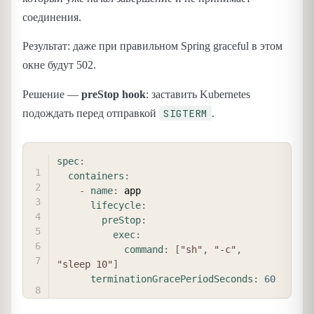
соединения.
Результат: даже при правильном Spring graceful в этом
окне будут 502.
Решение —
preStop hook
: заставить Kubernetes
SIGTERM
подождать перед отправкой
.
COPY
spec
:
containers
:
-
name
:
 app

lifecycle
:
preStop
:
exec
:
command
:
[
"sh"
,
"-c"
,
"sleep 10"
]
terminationGracePeriodSeconds
:
60