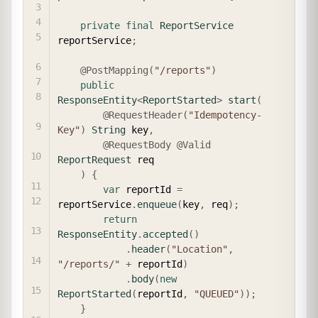
private
final
ReportService
reportService
;
@PostMapping
(
"/reports"
)
public
ResponseEntity
<
ReportStarted
>
start
(
@RequestHeader
(
"Idempotency-
Key"
)
String
 key
,
@RequestBody
@Valid
ReportRequest
 req

)
{
var
 reportId 
=
reportService
.
enqueue
(
key
,
 req
)
;
return
ResponseEntity
.
accepted
(
)
.
header
(
"Location"
,
"/reports/"
+
 reportId
)
.
body
(
new
ReportStarted
(
reportId
,
"QUEUED"
)
)
;
}