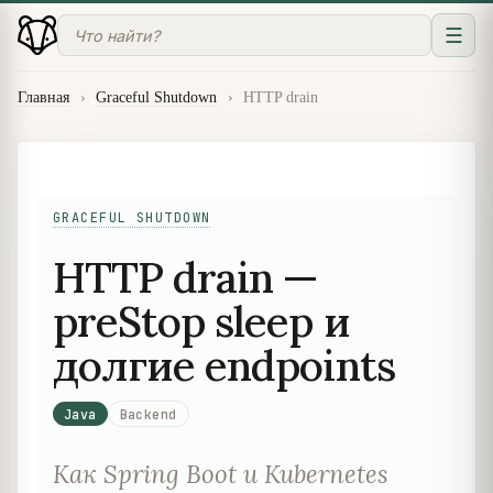
☰
Главная
›
Graceful Shutdown
›
HTTP drain
GRACEFUL SHUTDOWN
HTTP drain —
preStop sleep и
долгие endpoints
Java
Backend
Как Spring Boot и Kubernetes