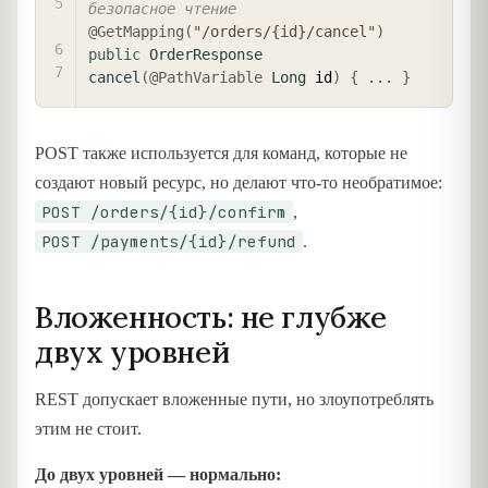
безопасное чтение
@GetMapping
(
"/orders/{id}/cancel"
)
public
OrderResponse
cancel
(
@PathVariable
Long
 id
)
{
.
.
.
}
POST также используется для команд, которые не
создают новый ресурс, но делают что-то необратимое:
POST /orders/{id}/confirm
,
POST /payments/{id}/refund
.
Вложенность: не глубже
двух уровней
REST допускает вложенные пути, но злоупотреблять
этим не стоит.
До двух уровней — нормально: