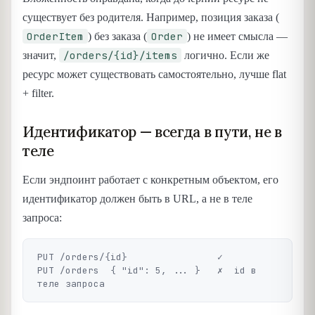
существует без родителя. Например, позиция заказа (
OrderItem
Order
) без заказа (
) не имеет смысла —
/orders/{id}/items
значит,
логично. Если же
ресурс может существовать самостоятельно, лучше flat
+ filter.
Идентификатор — всегда в пути, не в
теле
Если эндпоинт работает с конкретным объектом, его
идентификатор должен быть в URL, а не в теле
запроса:
PUT /orders/{id}                ✓

PUT /orders  { "id": 5, ... }   ✗  id в 