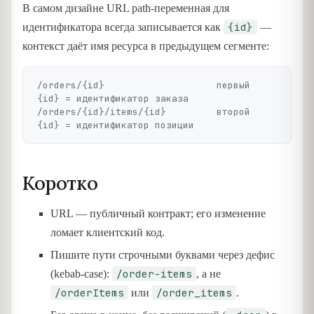
В самом дизайне URL path-переменная для
{id}
идентификатора всегда записывается как
—
контекст даёт имя ресурса в предыдущем сегменте:
/orders/{id}                    первый 
{id} = идентификатор заказа

/orders/{id}/items/{id}         второй 
Коротко
URL — публичный контракт; его изменение
ломает клиентский код.
Пишите пути строчными буквами через дефис
/order-items
(kebab-case):
, а не
/orderItems
/order_items
или
.