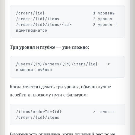
/orders/{id}                    1 уровень

/orders/{id}/items              2 уровня

/orders/{id}/items/{id}         2 уровня + 
Три уровня и глубже — уже сложно:
/users/{id}/orders/{id}/items/{id}    ✗  
Когда хочется сделать три уровня, обычно лучше
перейти к плоскому пути с фильтром:
/items?orderId={id}             ✓  вместо 
Вложенность оправдана, когда дочерний ресурс не