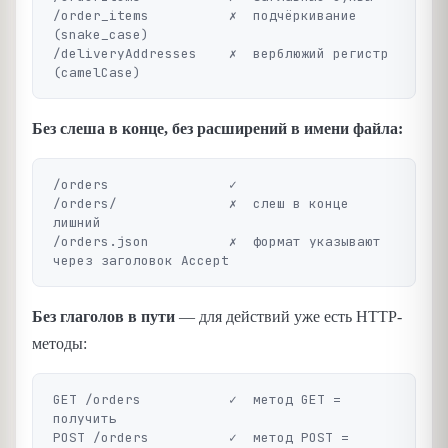
/order_items          ✗  подчёркивание 
(snake_case)

/deliveryAddresses    ✗  верблюжий регистр 
Без слеша в конце, без расширений в имени файла:
/orders               ✓

/orders/              ✗  слеш в конце 
лишний

/orders.json          ✗  формат указывают 
Без глаголов в пути
— для действий уже есть HTTP-
методы:
GET /orders           ✓  метод GET = 
получить

POST /orders          ✓  метод POST = 