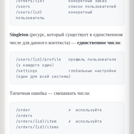
/orders/{id}          конкретный заказ

/users                список пользователей

/users/{id}           конкретный 
Singleton
(ресурс, который существует в единственном
числе для данного контекста) —
единственное число
:
/users/{id}/profile   профиль пользователя 
(у каждого один)

/settings             глобальные настройки 
Типичная ошибка — смешивать числа:
/order                ✗  используйте 
/orders

/orders/{id}/item     ✗  используйте 