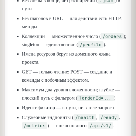
.json
Без слеша в конце, без расширений (
) в
пути.
Без глаголов в URL — для действий есть HTTP-
методы.
/orders
Коллекции — множественное число (
);
/profile
singleton — единственное (
).
Имена ресурсов берут из доменного языка
проекта.
GET — только чтение; POST — создание и
команды с побочным эффектом.
Максимум два уровня вложенности; глубже —
?orderId=...
плоский путь с фильтром (
).
Идентификатор — в пути, не в теле запроса.
/health
/ready
Служебные эндпоинты (
,
,
/metrics
/api/v1/
) — вне основного
.