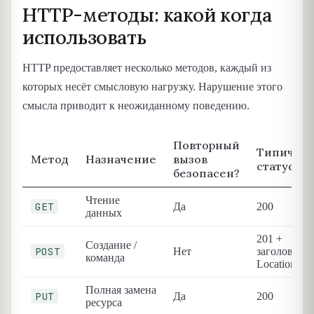
HTTP-методы: какой когда
использовать
HTTP предоставляет несколько методов, каждый из
которых несёт смысловую нагрузку. Нарушение этого
смысла приводит к неожиданному поведению.
Повторный
Типичны
Метод
Назначение
вызов
статус
безопасен?
Чтение
GET
Да
200
данных
201 +
Создание /
POST
Нет
заголовок
команда
Location
Полная замена
PUT
Да
200
ресурса