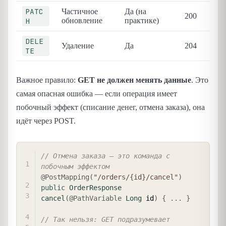
PATC
Частичное
Да (на
200
H
обновление
практике)
DELE
Удаление
Да
204
TE
Важное правило:
GET не должен менять данные
. Это
самая опасная ошибка — если операция имеет
побочный эффект (списание денег, отмена заказа), она
идёт через POST.
COPY
// Отмена заказа — это команда с 
побочным эффектом
@PostMapping
(
"/orders/{id}/cancel"
)
public
OrderResponse
cancel
(
@PathVariable
Long
 id
)
{
.
.
.
}
// Так нельзя: GET подразумевает 