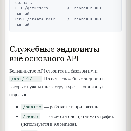
создать

GET /getOrders        ✗  глагол в URL 
лишний

POST /createOrder     ✗  глагол в URL 
Служебные эндпоинты —
вне основного API
Большинство API строится на базовом пути
/api/v1/...
. Но есть служебные эндпоинты,
которые нужны инфраструктуре, — они живут
отдельно:
/health
— работает ли приложение.
/ready
— готово ли оно принимать трафик
(используется в Kubernetes).