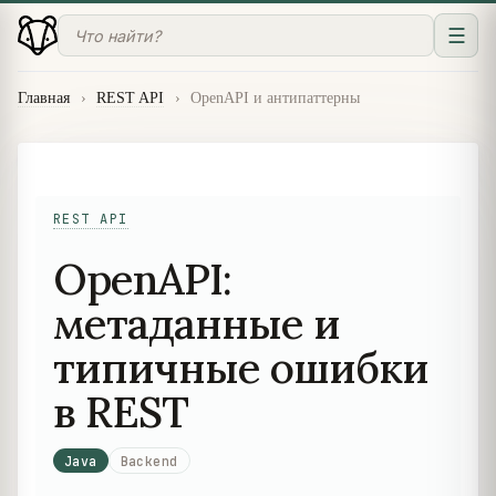
☰
Главная
›
REST API
›
OpenAPI и антипаттерны
REST API
OpenAPI:
метаданные и
типичные ошибки
в REST
Java
Backend