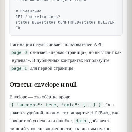
# Правильно

GET /api/v1/orders?
status=NEW&status=CONFIRMED&status=DELIVER
Пагинация с нуля сбивает пользователей API:
page=0
означает «первая страница», но выглядит как
«нулевая». В публичных контрактах используйте
page=1
для первой страницы.
Ответы: envelope и null
Envelope — это обёртка вроде
{ "success": true, "data": {...} }
. Она
кажется удобной, но ломает стандарты: HTTP-код уже
data
говорит об успехе или ошибке,
добавляет
лишний уровень вложенности, а клиентам нужно