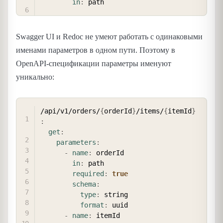
in
:
Swagger UI и Redoc не умеют работать с одинаковыми
именами параметров в одном пути. Поэтому в
OpenAPI-спецификации параметры именуют
уникально:
COPY
/api/v1/orders/
{
orderId
}
/items/
{
itemId
}
:
get
:
parameters
:
-
name
:
 orderId

in
:
 path

required
:
true
schema
:
type
:
 string

format
:
 uuid

-
name
:
 itemId
