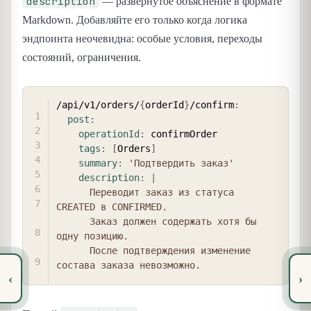
description
— развёрнутое объяснение в формате
Markdown. Добавляйте его только когда логика
эндпоинта неочевидна: особые условия, переходы
состояний, ограничения.
COPY
/api/v1/orders/
{
orderId
}
/confirm
:
post
:
operationId
:
 confirmOrder

tags
:
[
Orders
]
summary
:
'Подтвердить заказ'
description
:
|
      Переводит заказ из статуса 
CREATED в CONFIRMED.

      Заказ должен содержать хотя бы 
одну позицию.

      После подтверждения изменение 
состава заказа невозможно.
‹
›