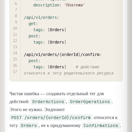
description
:
'Платежи'
/api/v1/orders
:
get
:
tags
:
[
Orders
]
post
:
tags
:
[
Orders
]
/api/v1/orders/
{
orderId
}
/confirm
:
post
:
tags
:
[
Orders
]
# действие 
относится к тегу родительского ресурса
Частая ошибка — создавать отдельный тег для
OrderActions
OrderOperations
действий:
,
.
Этого не нужно. Эндпоинт
POST /orders/{orderId}/confirm
относится к
Orders
Confirmations
тегу
, не к придуманному
.