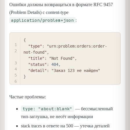
Ошибки должны возвращаться в формате RFC 9457
(Problem Details) с content-type
application/problem+json
:
COPY
{
"type"
:
"urn:problem:orders:order-
not-found"
,
"title"
:
"Not Found"
,
"status"
:
404
,
"detail"
:
"Заказ 123 не найден"
}
Частые проблемы:
type: "about:blank"
— бессмысленный
тип-заглушка, не несёт информации
stack traces в ответе на 500 — утечка деталей