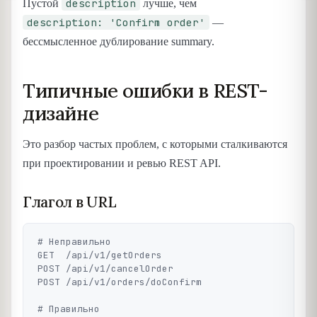
description
Пустой
лучше, чем
description: 'Confirm order'
—
бессмысленное дублирование summary.
Типичные ошибки в REST-
дизайне
Это разбор частых проблем, с которыми сталкиваются
при проектировании и ревью REST API.
Глагол в URL
# Неправильно

GET  /api/v1/getOrders

POST /api/v1/cancelOrder

POST /api/v1/orders/doConfirm

# Правильно
