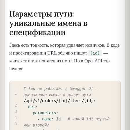
Параметры пути:
уникальные имена в
спецификации
Здесь есть тонкость, которая удивляет новичков. В коде
{id}
и проектировании URL обычно пишут
—
контекст и так понятен из пути. Но в OpenAPI это
нельзя:
COPY
# Так не работает в Swagger UI — 
одинаковые имена в одном пути
/api/v1/orders/
{
id
}
/items/
{
id
}
:
get
:
parameters
:
-
name
:
 id   
# какой id? первый 
или второй?