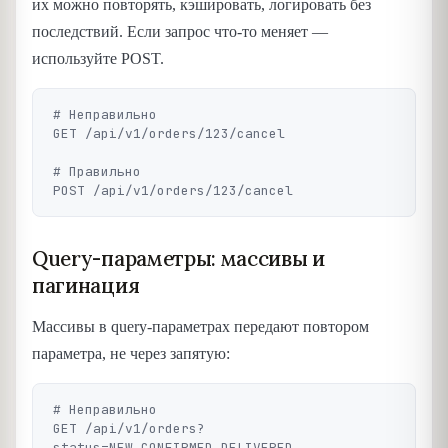
их можно повторять, кэшировать, логировать без
последствий. Если запрос что-то меняет —
используйте POST.
# Неправильно

GET /api/v1/orders/123/cancel

# Правильно

Query-параметры: массивы и
пагинация
Массивы в query-параметрах передают повтором
параметра, не через запятую:
# Неправильно

GET /api/v1/orders?
status=NEW,CONFIRMED,DELIVERED
