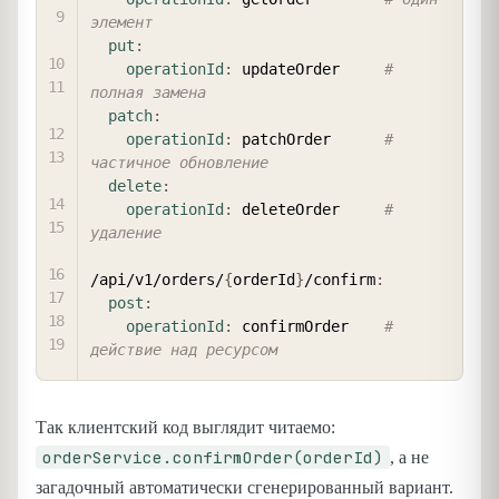
элемент
put
:
operationId
:
 updateOrder     
# 
полная замена
patch
:
operationId
:
 patchOrder      
# 
частичное обновление
delete
:
operationId
:
 deleteOrder     
# 
удаление
/api/v1/orders/
{
orderId
}
/confirm
:
post
:
operationId
:
 confirmOrder    
# 
действие над ресурсом
Так клиентский код выглядит читаемо:
orderService.confirmOrder(orderId)
, а не
загадочный автоматически сгенерированный вариант.