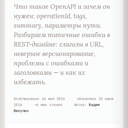
Что такое OpenAPI и зачем он
нужен: operationId, tags,
summary, параметры пути.
Разбираем типичные ошибки в
REST-дизайне: глаголы в URL,
неверное версионирование,
проблемы с ошибками и
заголовками — и как их
избежать.
Опубликовано
26 мая 2026
·
обновлено
10 июля
2026
·
~
6
мин чтения
·
Автор
:
Вадим
Викулин