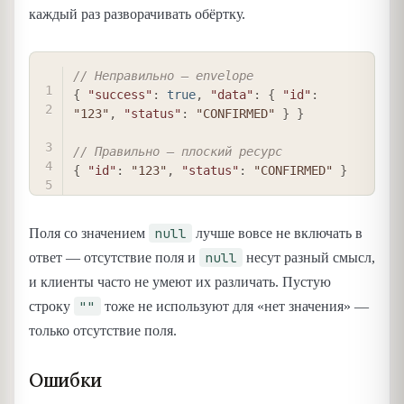
каждый раз разворачивать обёртку.
COPY
// Неправильно — envelope
{
"success"
:
true
,
"data"
:
{
"id"
:
"123"
,
"status"
:
"CONFIRMED"
}
}
// Правильно — плоский ресурс
{
"id"
:
"123"
,
"status"
:
"CONFIRMED"
}
null
Поля со значением
лучше вовсе не включать в
null
ответ — отсутствие поля и
несут разный смысл,
и клиенты часто не умеют их различать. Пустую
""
строку
тоже не используют для «нет значения» —
только отсутствие поля.
Ошибки