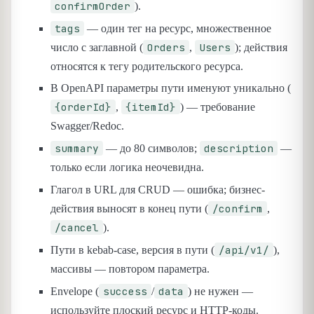
confirmOrder
).
tags
— один тег на ресурс, множественное
Orders
Users
число с заглавной (
,
); действия
относятся к тегу родительского ресурса.
В OpenAPI параметры пути именуют уникально (
{orderId}
{itemId}
,
) — требование
Swagger/Redoc.
summary
description
— до 80 символов;
—
только если логика неочевидна.
Глагол в URL для CRUD — ошибка; бизнес-
/confirm
действия выносят в конец пути (
,
/cancel
).
/api/v1/
Пути в kebab-case, версия в пути (
),
массивы — повтором параметра.
success
data
Envelope (
/
) не нужен —
используйте плоский ресурс и HTTP-коды.