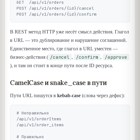
GET  /api/v1/orders

POST /api/v1/orders/{id}/cancel

В REST метод HTTP уже несёт смысл действия. Глагол
в URL — это дублирование и нарушение соглашений.
Единственное место, где глагол в URL уместен —
/cancel
/confirm
/approve
бизнес-действия (
,
,
), и там он стоит в конце пути после ID ресурса.
CamelCase и snake_case в пути
Пути URL пишутся в
kebab-case
(слова через дефис):
# Неправильно

/api/v1/orderItems

/api/v1/order_items

# Правильно
