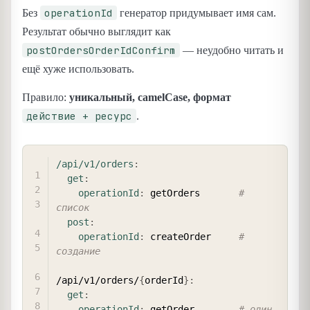
operationId
Без
генератор придумывает имя сам.
Результат обычно выглядит как
postOrdersOrderIdConfirm
— неудобно читать и
ещё хуже использовать.
Правило:
уникальный, camelCase, формат
действие + ресурс
.
COPY
/api/v1/orders
:
get
:
operationId
:
 getOrders       
# 
список
post
:
operationId
:
 createOrder     
# 
создание
/api/v1/orders/
{
orderId
}
:
get
:
operationId
:
 getOrder        
# один 