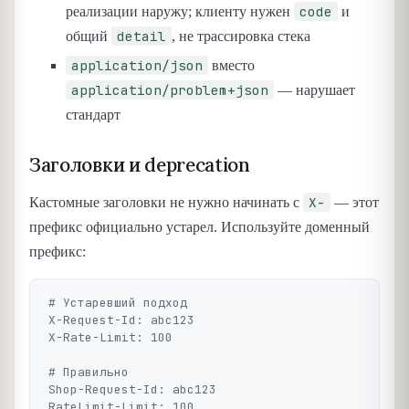
code
реализации наружу; клиенту нужен
и
detail
общий
, не трассировка стека
application/json
вместо
application/problem+json
— нарушает
стандарт
Заголовки и deprecation
X-
Кастомные заголовки не нужно начинать с
— этот
префикс официально устарел. Используйте доменный
префикс:
# Устаревший подход

X-Request-Id: abc123

X-Rate-Limit: 100

# Правильно

Shop-Request-Id: abc123
