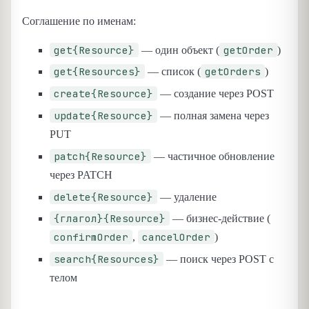
Соглашение по именам:
get{Resource}
getOrder
— один объект (
)
get{Resources}
getOrders
— список (
)
create{Resource}
— создание через POST
update{Resource}
— полная замена через
PUT
patch{Resource}
— частичное обновление
через PATCH
delete{Resource}
— удаление
{глагол}{Resource}
— бизнес-действие (
confirmOrder
cancelOrder
,
)
search{Resources}
— поиск через POST с
телом