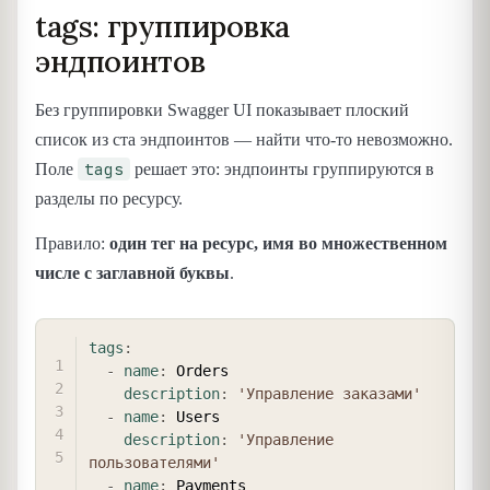
tags: группировка
эндпоинтов
Без группировки Swagger UI показывает плоский
список из ста эндпоинтов — найти что-то невозможно.
tags
Поле
решает это: эндпоинты группируются в
разделы по ресурсу.
Правило:
один тег на ресурс, имя во множественном
числе с заглавной буквы
.
COPY
tags
:
-
name
:
 Orders

description
:
'Управление заказами'
-
name
:
 Users

description
:
'Управление 
пользователями'
-
name
:
 Payments
