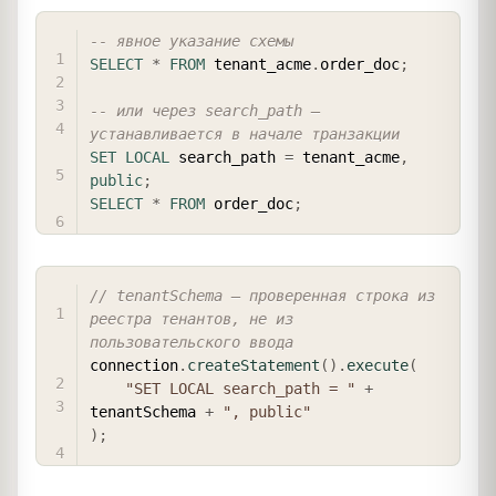
COPY
-- явное указание схемы
SELECT
*
FROM
 tenant_acme
.
order_doc
;
-- или через search_path — 
устанавливается в начале транзакции
SET
LOCAL
 search_path 
=
 tenant_acme
,
public
;
SELECT
*
FROM
 order_doc
;
COPY
// tenantSchema — проверенная строка из 
реестра тенантов, не из 
пользовательского ввода
connection
.
createStatement
(
)
.
execute
(
"SET LOCAL search_path = "
+
tenantSchema 
+
", public"
)
;