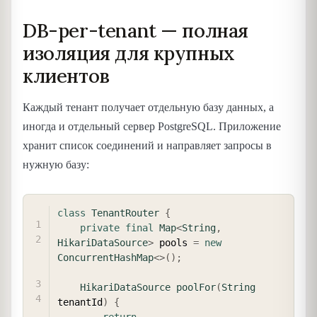
DB-per-tenant — полная
изоляция для крупных
клиентов
Каждый тенант получает отдельную базу данных, а
иногда и отдельный сервер PostgreSQL. Приложение
хранит список соединений и направляет запросы в
нужную базу:
COPY
class
TenantRouter
{
private
final
Map
<
String
,
HikariDataSource
>
 pools 
=
new
ConcurrentHashMap
<
>
(
)
;
HikariDataSource
poolFor
(
String
tenantId
)
{
return