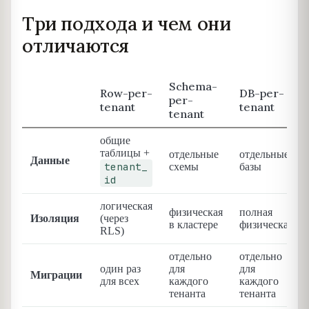
Три подхода и чем они
отличаются
Schema-
Row-per-
DB-per-
per-
tenant
tenant
tenant
общие
таблицы +
отдельные
отдельные
Данные
tenant_
схемы
базы
id
логическая
физическая
полная
Изоляция
(через
в кластере
физическая
RLS)
отдельно
отдельно
один раз
для
для
Миграции
для всех
каждого
каждого
тенанта
тенанта