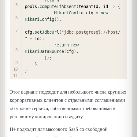
pools
.
computeIfAbsent
(
tenantId
,
 id 
->
{
HikariConfig
 cfg 
=
new
HikariConfig
(
)
;
cfg
.
setJdbcUrl
(
"jdbc:postgresql://host/
"
+
 id
)
;
return
new
HikariDataSource
(
cfg
)
;
}
)
;
}
}
Этот вариант подходит для небольшого числа крупных
корпоративных клиентов с отдельными соглашениями
об уровне сервиса, собственными требованиями к
резервному копированию и аудиту.
Не подходит для массового SaaS со свободной