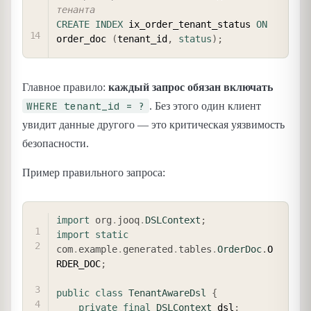
тенанта
CREATE
INDEX
 ix_order_tenant_status 
ON
order_doc 
(
tenant_id
,
status
)
;
Главное правило:
каждый запрос обязан включать
WHERE tenant_id = ?
. Без этого один клиент
увидит данные другого — это критическая уязвимость
безопасности.
Пример правильного запроса:
COPY
import
org
.
jooq
.
DSLContext
;
import
static
com
.
example
.
generated
.
tables
.
OrderDoc
.
O
RDER_DOC
;
public
class
TenantAwareDsl
{
private
final
DSLContext
 dsl
;