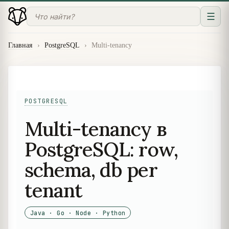
☰
Главная
›
PostgreSQL
›
Multi-tenancy
POSTGRESQL
Multi-tenancy в
PostgreSQL: row,
schema, db per
tenant
Java · Go · Node · Python