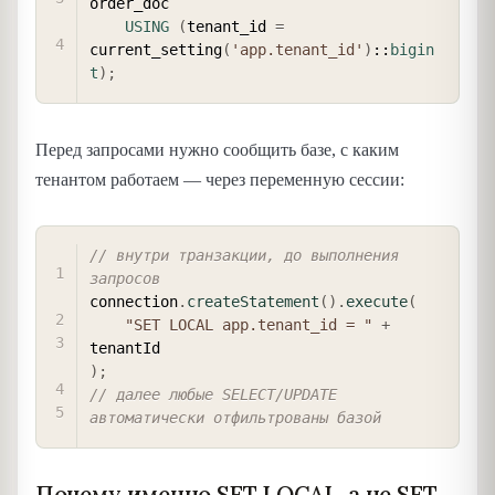
order_doc

USING
(
tenant_id 
=
current_setting
(
'app.tenant_id'
)
::
bigin
t
)
;
Перед запросами нужно сообщить базе, с каким
тенантом работаем — через переменную сессии:
COPY
// внутри транзакции, до выполнения 
запросов
connection
.
createStatement
(
)
.
execute
(
"SET LOCAL app.tenant_id = "
+
)
;
// далее любые SELECT/UPDATE 
автоматически отфильтрованы базой
Почему именно SET LOCAL, а не SET