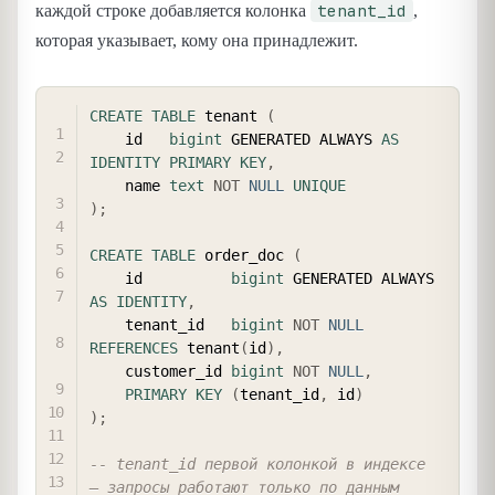
tenant_id
каждой строке добавляется колонка
,
которая указывает, кому она принадлежит.
COPY
CREATE
TABLE
 tenant 
(
    id   
bigint
 GENERATED ALWAYS 
AS
IDENTITY
PRIMARY
KEY
,
    name 
text
NOT
NULL
UNIQUE
)
;
CREATE
TABLE
 order_doc 
(
    id          
bigint
 GENERATED ALWAYS 
AS
IDENTITY
,
    tenant_id   
bigint
NOT
NULL
REFERENCES
 tenant
(
id
)
,
    customer_id 
bigint
NOT
NULL
,
PRIMARY
KEY
(
tenant_id
,
 id
)
)
;
-- tenant_id первой колонкой в индексе 
— запросы работают только по данным 