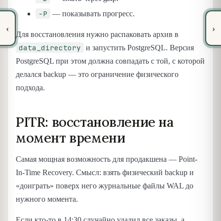
-P
— показывать прогресс.
‹
›
Для восстановления нужно распаковать архив в
data_directory
и запустить PostgreSQL. Версия
PostgreSQL при этом должна совпадать с той, с которой
делался backup — это ограничение физического
подхода.
PITR: восстановление на
момент времени
Самая мощная возможность для продакшена — Point-
In-Time Recovery. Смысл: взять физический backup и
«доиграть» поверх него журнальные файлы WAL до
нужного момента.
Если кто-то в 14:30 случайно удалил все заказы, а