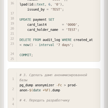
lpad
(
id::
text
,
6
,
'0'
)
,
    issued_by 
=
'TEST'
;
UPDATE
 payment 
SET
    card_last4        
=
'0000'
,
    card_holder_name  
=
'TEST'
;
DELETE
FROM
 audit_log 
WHERE
 created_at 
<
now
(
)
-
interval
'7 days'
;
COMMIT
;
COPY
# 3. Сделать дамп анонимизированной 
базы
pg_dump anonymizer 
-Fc
>
 prod-
anon-
$(
date
 +%F
)
.dump

# 4. Передать разработчику