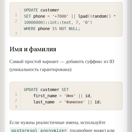
COPY
UPDATE
SET
 phone 
=
'+7000'
||
 lpad
(
(
random
(
)
*
10000000
)
::
int
::
text
,
7
,
'0'
)
WHERE
 phone 
IS
NOT
NULL
;
Имя и фамилия
Самый простой вариант — добавить суффикс из ID
(уникальность гарантирована):
COPY
UPDATE
 customer 
SET
    first_name 
=
'Имя'
||
 id
,
    last_name  
=
'Фамилия'
||
 id
;
Если нужны реалистичные имена, используйте
postgresql_anonymizer
(подробнее ниже) или