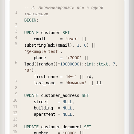
COPY
-- 2. Анонимизировать всё в одной 
транзакции
BEGIN
;
UPDATE
 customer 
SET
    email      
=
'user'
||
substring
(
md5
(
email
)
,
1
,
8
)
||
'@example.test'
,
    phone      
=
'+7000'
||
lpad
(
(
random
(
)
*
10000000
)
::
int
::
text
,
7
,
'0'
)
,
    first_name 
=
'Имя'
||
 id
,
    last_name  
=
'Фамилия'
||
 id
;
UPDATE
 customer_address 
SET
    street    
=
NULL
,
    building  
=
NULL
,
    apartment 
=
NULL
;
UPDATE
 customer_document 
SET
    number    
=
'0000'
||