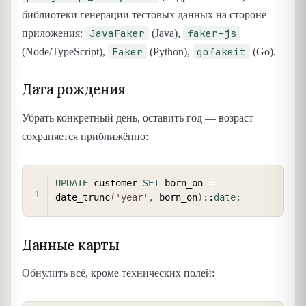
библиотеки генерации тестовых данных на стороне
JavaFaker
faker-js
приложения:
(Java),
Faker
gofakeit
(Node/TypeScript),
(Python),
(Go).
Дата рождения
Убрать конкретный день, оставить год — возраст
сохраняется приближённо:
COPY
UPDATE
 customer 
SET
 born_on 
=
date_trunc
(
'year'
,
 born_on
)
::
date
;
Данные карты
Обнулить всё, кроме технических полей: