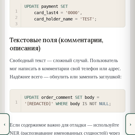
COPY
UPDATE
 payment 
SET
    card_last4 
=
'0000'
,
    card_holder_name 
=
'TEST'
;
Текстовые поля (комментарии,
описания)
Свободный текст — сложный случай. Пользователь
мог написать в комментарии свой телефон или адрес.
Надёжнее всего — обнулить или заменить заглушкой:
COPY
UPDATE
 order_comment 
SET
 body 
=
'[REDACTED]'
WHERE
 body 
IS
NOT
NULL
;
‹
›
Если содержимое важно для отладки — используйте
NER (распознавание именованных сущностей) через