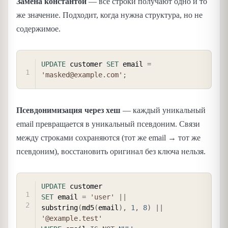
Замена константой
— все строки получают одно и то
же значение. Подходит, когда нужна структура, но не
содержимое.
COPY
UPDATE
 customer 
SET
 email 
=
'masked@example.com'
;
Псевдонимизация через хеш
— каждый уникальный
email превращается в уникальный псевдоним. Связи
между строками сохраняются (тот же email → тот же
псевдоним), восстановить оригинал без ключа нельзя.
COPY
UPDATE
SET
 email 
=
'user'
||
substring
(
md5
(
email
)
,
1
,
8
)
||
'@example.test'