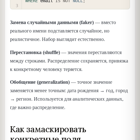
WHERE
 email 
IS
NOT
NULL
;
Замена случайными данными (faker)
— вместо
реального имени подставляется случайное, но
реалистичное. Набор выглядит естественно.
Перестановка (shuffle)
— значения переставляются
между строками. Распределение сохраняется, привязка
к конкретному человеку теряется.
Обобщение (generalization)
— точное значение
заменяется менее точным: дата рождения → год, город
→ регион. Используется для аналитических данных,
где важно распределение.
Как замаскировать
конкретные поля