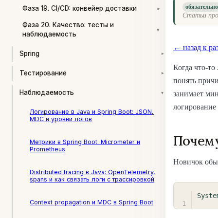
обязательн
Фаза 19. CI/CD: конвейер доставки
▾
Статьи про
Фаза 20. Качество: тесты и
▾
наблюдаемость
← назад к ра
Spring
▾
Когда что-то
Тестирование
▾
понять причи
Наблюдаемость
▾
занимает мин
логирование в
Логирование в Java и Spring Boot: JSON,
MDC и уровни логов
Почему
Метрики в Spring Boot: Micrometer и
Prometheus
Новичок обы
Distributed tracing в Java: OpenTelemetry,
spans и как связать логи с трассировкой
Syste
Context propagation и MDC в Spring Boot