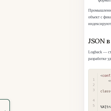
формата
Промышленн
объект с фик
индексируют
JSON в
Logback — ст
разработке у
<
conf
<
class
%X{tr
‹