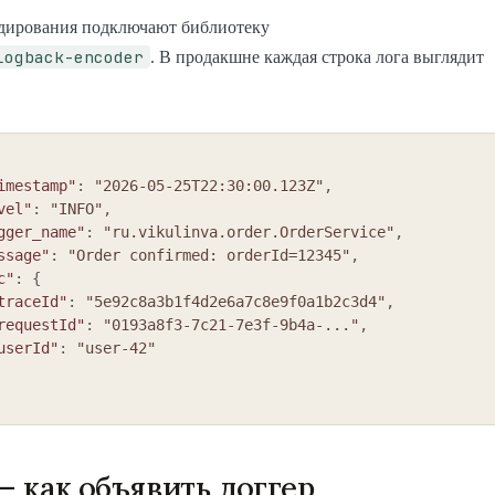
дирования подключают библиотеку
logback-encoder
. В продакшне каждая строка лога выглядит
imestamp"
:
"2026-05-25T22:30:00.123Z"
,
vel"
:
"INFO"
,
gger_name"
:
"ru.vikulinva.order.OrderService"
,
ssage"
:
"Order confirmed: orderId=12345"
,
c"
:
{
traceId"
:
"5e92c8a3b1f4d2e6a7c8e9f0a1b2c3d4"
,
requestId"
:
"0193a8f3-7c21-7e3f-9b4a-..."
,
userId"
:
"user-42"
 — как объявить логгер