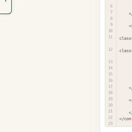
<
<
class
class
<
<
<
</
con