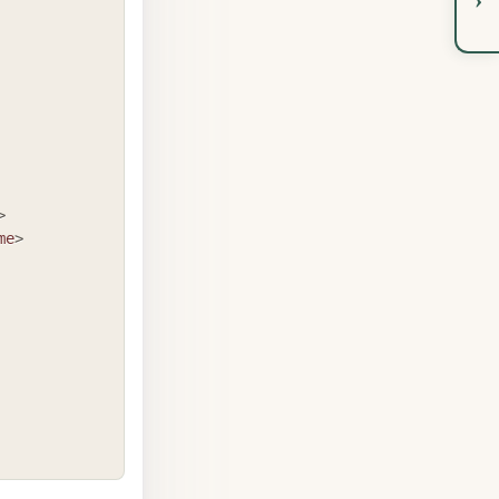
>
me
>