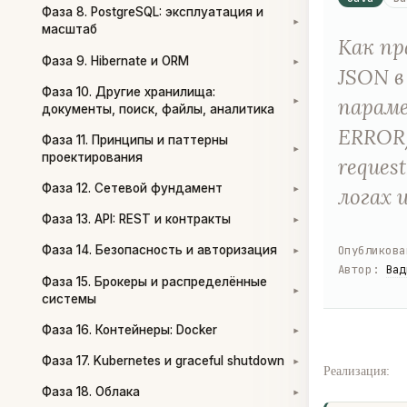
Фаза 8. PostgreSQL: эксплуатация и
▾
масштаб
Как пр
Фаза 9. Hibernate и ORM
▾
JSON в
Фаза 10. Другие хранилища:
параме
▾
документы, поиск, файлы, аналитика
ERROR
Фаза 11. Принципы и паттерны
▾
проектирования
reques
Фаза 12. Сетевой фундамент
логах 
▾
Фаза 13. API: REST и контракты
▾
Опубликова
Фаза 14. Безопасность и авторизация
▾
Автор
:
Вад
Фаза 15. Брокеры и распределённые
▾
системы
Фаза 16. Контейнеры: Docker
▾
Фаза 17. Kubernetes и graceful shutdown
▾
Реализация:
Фаза 18. Облака
▾