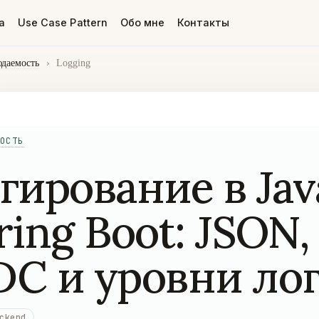
а
Use Case Pattern
Обо мне
Контакты
даемость
›
Logging
ОСТЬ
гирование в Jav
ring Boot: JSON,
C и уровни ло
ckend