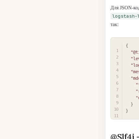
Для JSON-ко
logstash-
так:
{
"@t
"le
"lo
"me
"md
"
"
"
}
}
@Slf4j