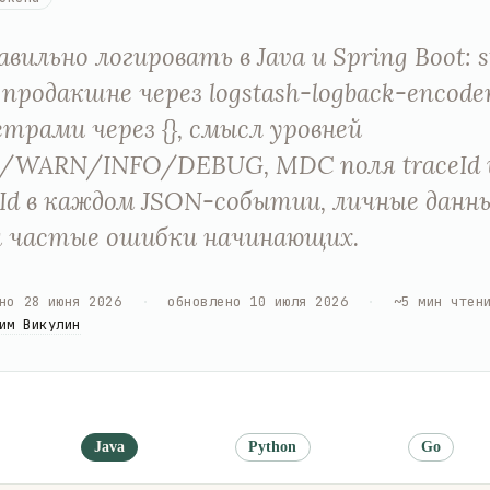
авильно логировать в Java и Spring Boot: s
 продакшне через logstash-logback-encoder,
трами через {}, смысл уровней
/WARN/INFO/DEBUG, MDC поля traceId 
tId в каждом JSON-событии, личные данны
и частые ошибки начинающих.
но
28 июня 2026
·
обновлено
10 июля 2026
·
~
5
мин чтен
им Викулин
Java
Python
Go