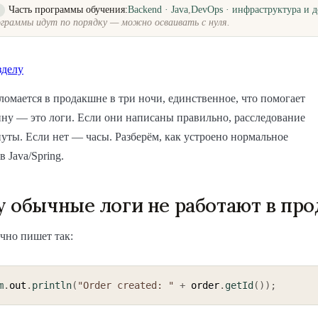
Часть программы обучения:
Backend · Java
,
DevOps · инфраструктура и д
о
граммы идут по порядку — можно осваивать с нуля.
зделу
 ломается в продакшне в три ночи, единственное, что помогает
ну — это логи. Если они написаны правильно, расследование
уты. Если нет — часы. Разберём, как устроено нормальное
 Java/Spring.
 обычные логи не работают в пр
чно пишет так:
m
.
out
.
println
(
"Order created: "
+
 order
.
getId
(
)
)
;