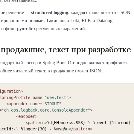
, без метаданных.
ое решение —
structured logging
: каждая строка лога это JSON-
сированными полями. Такие логи Loki, ELK и Datadog
 и фильтруют без регулярных выражений.
 продакшне, текст при разработке
андартный логгер в Spring Boot. Он поддерживает профили: в
добнее читаемый текст, в продакшне нужен JSON.
iguration
>
springProfile
name
=
"
dev,test
"
>
<
appender
name
=
"
STDOUT
"
=
"
ch.qos.logback.core.ConsoleAppender
"
>
<
encoder
>
<
pattern
>
%d{HH:mm:ss.SSS} %-5level [%thread] 
aceId:-} %logger{30} - %msg%n
</
pattern
>