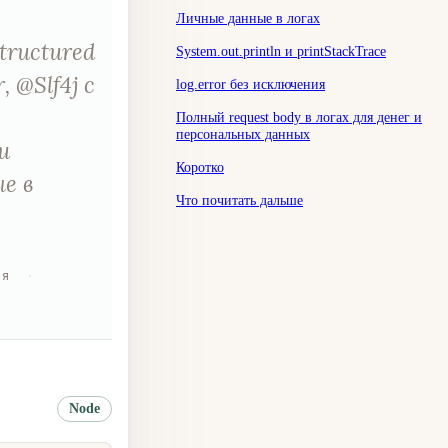
Личные данные в логах
tructured
System.out.println и printStackTrace
 @Slf4j с
log.error без исключения
Полный request body в логах для денег и
персональных данных
и
Коротко
е в
Что почитать дальше
ия
·
Node