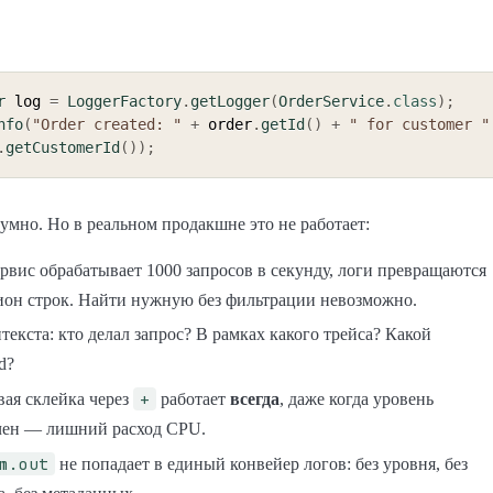
r
 log 
=
LoggerFactory
.
getLogger
(
OrderService
.
class
)
;
nfo
(
"Order created: "
+
 order
.
getId
(
)
+
" for customer "
.
getCustomerId
(
)
)
;
умно. Но в реальном продакшне это не работает:
рвис обрабатывает 1000 запросов в секунду, логи превращаются
ион строк. Найти нужную без фильтрации невозможно.
текста: кто делал запрос? В рамках какого трейса? Какой
d?
+
вая склейка через
работает
всегда
, даже когда уровень
ен — лишний расход CPU.
m.out
не попадает в единый конвейер логов: без уровня, без