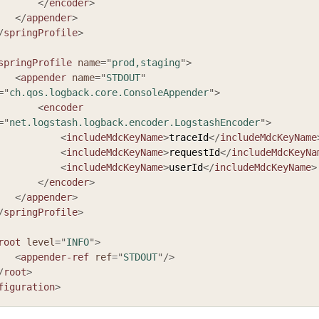
</
encoder
>
</
appender
>
/
springProfile
>
springProfile
name
=
"
prod,staging
"
>
<
appender
name
=
"
STDOUT
"
=
"
ch.qos.logback.core.ConsoleAppender
"
>
<
encoder
=
"
net.logstash.logback.encoder.LogstashEncoder
"
>
<
includeMdcKeyName
>
traceId
</
includeMdcKeyName
<
includeMdcKeyName
>
requestId
</
includeMdcKeyNa
<
includeMdcKeyName
>
userId
</
includeMdcKeyName
>
</
encoder
>
</
appender
>
/
springProfile
>
root
level
=
"
INFO
"
>
<
appender-ref
ref
=
"
STDOUT
"
/>
/
root
>
figuration
>