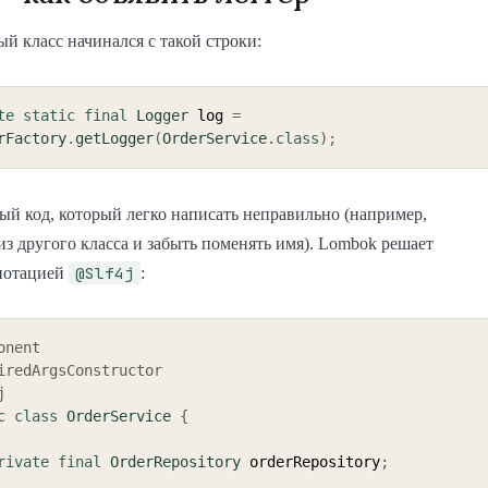
й класс начинался с такой строки:
te
static
final
Logger
 log 
=
rFactory
.
getLogger
(
OrderService
.
class
)
;
й код, который легко написать неправильно (например,
из другого класса и забыть поменять имя). Lombok решает
@Slf4j
нотацией
:
onent
iredArgsConstructor
j
c
class
OrderService
{
rivate
final
OrderRepository
 orderRepository
;