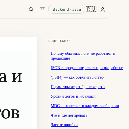
🇷🇺
Backend · Java
СОДЕРЖАНИЕ
Почему обычные логи не работают в
продакшне
a и
JSON в продакшне, текст при разработке
@Slf4j — как объявить логгер
Параметры через {}, не через +
Уровни логов и их смысл
гов
MDC — контекст в каждом сообщении
Что и где логировать
Частые ошибки