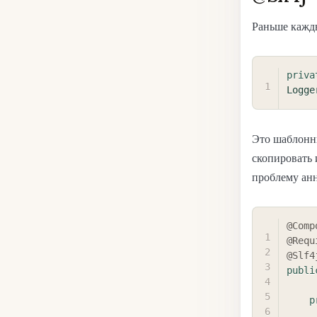
Раньше кажды
priva
Logge
Это шаблонны
скопировать 
проблему ан
@Comp
@Requ
@Slf4
publi
p