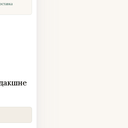
оставка
одакшне
COPY