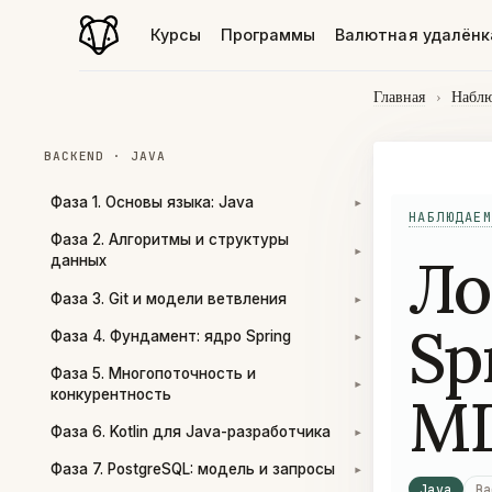
Курсы
Программы
Валютная удалёнк
Главная
›
Наблю
BACKEND · JAVA
Фаза 1. Основы языка: Java
▾
НАБЛЮДАЕМ
Фаза 2. Алгоритмы и структуры
Ло
▾
данных
Фаза 3. Git и модели ветвления
▾
Sp
Фаза 4. Фундамент: ядро Spring
▾
Фаза 5. Многопоточность и
▾
MD
конкурентность
Фаза 6. Kotlin для Java-разработчика
▾
Фаза 7. PostgreSQL: модель и запросы
▾
Java
Ba