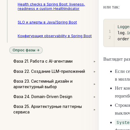
Health checks в Spring Boot: liveness,
или так:
readiness и custom HealthIndicator
SLO и алерты в Java/Spring Boot
Logge
log
.
i
Конфигурация observability в Spring Boot
order
Опрос фазы →
Выглядит раз
Фаза 21. Работа с AI-агентами
▾
Если се
Фаза 22. Создание LLM-приложений
▾
в милл
Фаза 23. Системный дизайн и
▾
архитектурный выбор
Нет кон
requestI
Фаза 24. Domain-Driven Design
▾
Строко
Фаза 25. Архитектурные паттерны
▾
сервиса
выключ
Syste