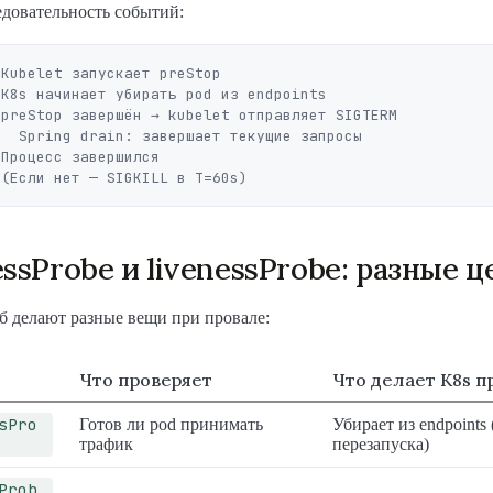
довательность событий:
Kubelet запускает preStop

K8s начинает убирать pod из endpoints

preStop завершён → kubelet отправляет SIGTERM

  Spring drain: завершает текущие запросы

Процесс завершился

essProbe и livenessProbe: разные ц
б делают разные вещи при провале:
Что проверяет
Что делает K8s п
sPro
Готов ли pod принимать
Убирает из endpoints 
трафик
перезапуска)
Prob