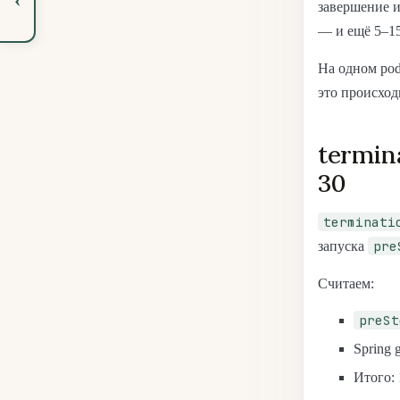
завершение и
— и ещё 5–15
На одном pod
это происход
termin
30
terminati
pre
запуска
Считаем:
preSt
Spring 
Итого: 