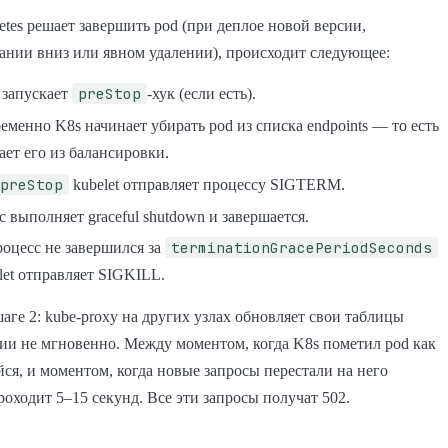
etes решает завершить pod (при деплое новой версии,
нии вниз или явном удалении), происходит следующее:
preStop
 запускает
-хук (если есть).
менно K8s начинает убирать pod из списка endpoints — то есть
ет его из балансировки.
preStop
kubelet отправляет процессу SIGTERM.
 выполняет graceful shutdown и завершается.
terminationGracePeriodSeconds
роцесс не завершился за
let отправляет SIGKILL.
аге 2: kube-proxy на других узлах обновляет свои таблицы
и не мгновенно. Между моментом, когда K8s пометил pod как
я, и моментом, когда новые запросы перестали на него
роходит 5–15 секунд. Все эти запросы получат 502.