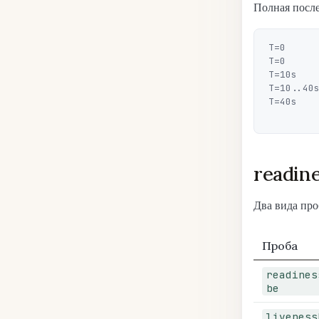
Полная после
T=0      
T=0      
T=10s    
T=10..40s
T=40s    
readin
Два вида про
Проба
readines
be
liveness