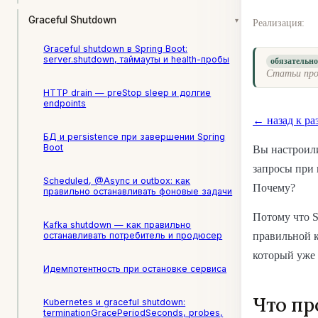
Graceful Shutdown
▾
Реализация:
Graceful shutdown в Spring Boot:
server.shutdown, таймауты и health-пробы
обязательн
Статьи про
HTTP drain — preStop sleep и долгие
endpoints
← назад к ра
БД и persistence при завершении Spring
Boot
Вы настроили
запросы при 
Scheduled, @Async и outbox: как
Почему?
правильно останавливать фоновые задачи
Потому что S
Kafka shutdown — как правильно
останавливать потребитель и продюсер
правильной к
который уже 
Идемпотентность при остановке сервиса
Что пр
Kubernetes и graceful shutdown:
terminationGracePeriodSeconds, probes,