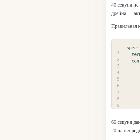
40 секунд не
дрейна — акт
Правильная 
spec
:
ter
con
-
60 секунд да
20 на непред