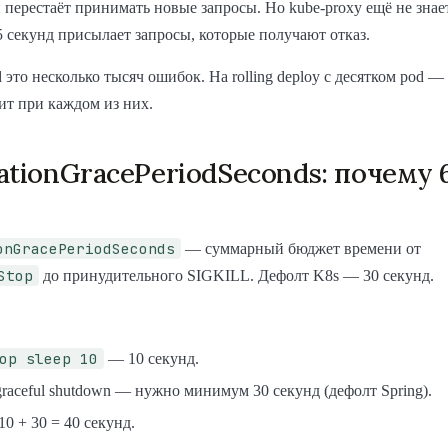
 перестаёт принимать новые запросы. Но kube-proxy ещё не знае
 секунд присылает запросы, которые получают отказ.
 это несколько тысяч ошибок. На rolling deploy с десятком pod —
ит при каждом из них.
ationGracePeriodSeconds: почему 6
onGracePeriodSeconds
— суммарный бюджет времени от
Stop
до принудительного SIGKILL. Дефолт K8s — 30 секунд.
op sleep 10
— 10 секунд.
graceful shutdown — нужно минимум 30 секунд (дефолт Spring).
10 + 30 = 40 секунд.