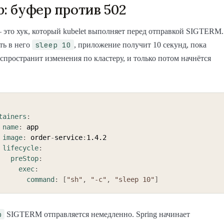
p: буфер против 502
это хук, который kubelet выполняет перед отправкой SIGTERM.
sleep 10
ть в него
, приложение получит 10 секунд, пока
аспространит изменения по кластеру, и только потом начнётся
tainers
:
name
:
 app

image
:
 order
-
service
:
1.4.2

lifecycle
:
preStop
:
exec
:
command
:
[
"sh"
,
"-c"
,
"sleep 10"
]
p
SIGTERM отправляется немедленно. Spring начинает