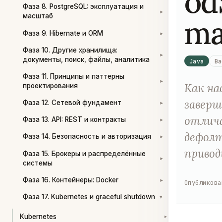
od
Фаза 8. PostgreSQL: эксплуатация и
▾
масштаб
ma
Фаза 9. Hibernate и ORM
▾
Фаза 10. Другие хранилища:
▾
документы, поиск, файлы, аналитика
Java
Ba
Фаза 11. Принципы и паттерны
▾
Как на
проектирования
заверш
Фаза 12. Сетевой фундамент
▾
отлича
Фаза 13. API: REST и контракты
▾
дефолт
Фаза 14. Безопасность и авторизация
▾
привод
Фаза 15. Брокеры и распределённые
▾
системы
Фаза 16. Контейнеры: Docker
Опубликова
▾
Фаза 17. Kubernetes и graceful shutdown
▾
Kubernetes
▾