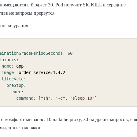
 помещаются в бюджет 30. Pod получит SIGKILL в середине
ивные запросы прервутся.
конфигурация:
minationGracePeriodSeconds
:
60
tainers
:
name
:
 app

image
:
 order
-
service
:
1.4.2

lifecycle
:
preStop
:
exec
:
command
:
[
"sh"
,
"-c"
,
"sleep 10"
]
ют комфортный запас: 10 на kube-proxy, 30 на дрейн запросов, ещ
виденные задержки.