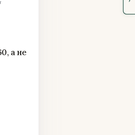
т
0, а не