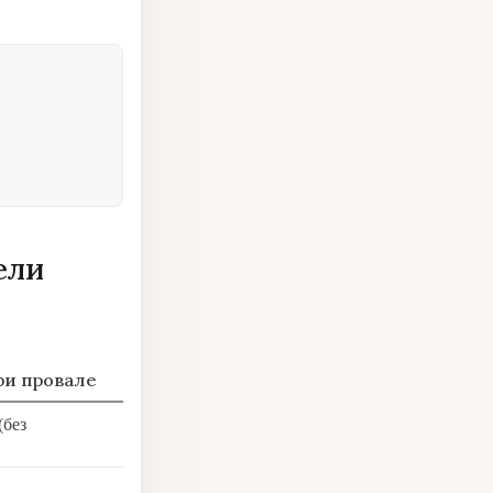
ели
ри провале
(без