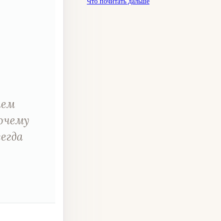
Что почитать дальше
чем
почему
егда