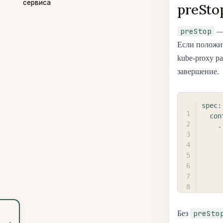
сервиса
preSto
preStop
— 
Если положи
kube-proxy р
завершение.
spec
:
con
-
preSto
Без
‹