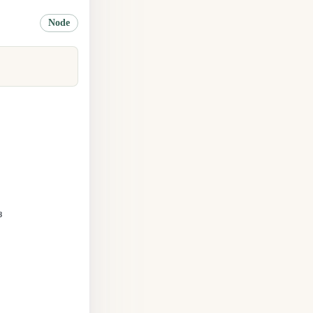
Node
з