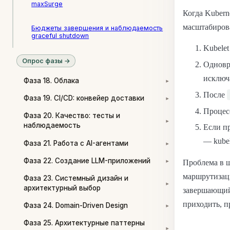
maxSurge
Когда Kubern
масштабирова
Бюджеты завершения и наблюдаемость
graceful shutdown
Kubelet
Опрос фазы →
Одновре
исключа
Фаза 18. Облака
▾
После
Фаза 19. CI/CD: конвейер доставки
▾
Процесс
Фаза 20. Качество: тесты и
▾
наблюдаемость
Если п
— kube
Фаза 21. Работа с AI-агентами
▾
Фаза 22. Создание LLM-приложений
Проблема в ш
▾
маршрутизаци
Фаза 23. Системный дизайн и
▾
архитектурный выбор
завершающийс
приходить, п
Фаза 24. Domain-Driven Design
▾
Фаза 25. Архитектурные паттерны
▾