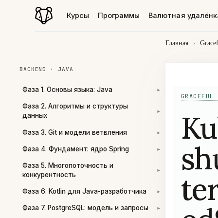
Курсы
Программы
Валютная удалёнк
Главная
›
Grace
BACKEND · JAVA
Фаза 1. Основы языка: Java
▾
GRACEFUL 
Фаза 2. Алгоритмы и структуры
Ku
▾
данных
Фаза 3. Git и модели ветвления
▾
sh
Фаза 4. Фундамент: ядро Spring
▾
Фаза 5. Многопоточность и
▾
te
конкурентность
Фаза 6. Kotlin для Java-разработчика
▾
Фаза 7. PostgreSQL: модель и запросы
▾