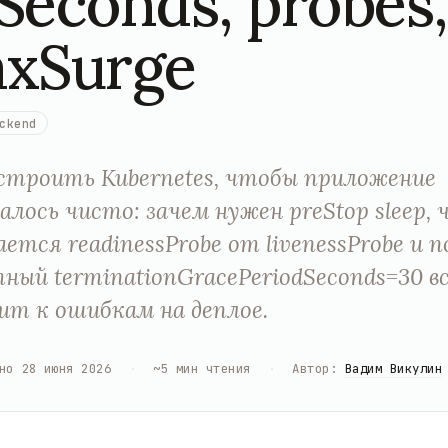
Seconds, probes,
xSurge
ckend
строить Kubernetes, чтобы приложение
алось чисто: зачем нужен preStop sleep, 
ется readinessProbe от livenessProbe и 
ный terminationGracePeriodSeconds=30 вс
ит к ошибкам на деплое.
но
28 июня 2026
·
~
5
мин чтения
·
Автор
:
Вадим Викулин