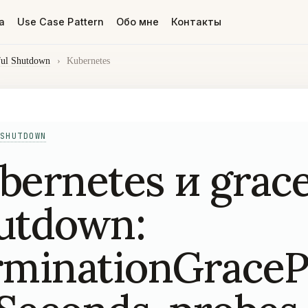
а
Use Case Pattern
Обо мне
Контакты
ful Shutdown
›
Kubernetes
SHUTDOWN
bernetes и grace
utdown:
rminationGraceP