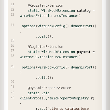
@RegisterExtension
static
WireMockExtension
 catalog 
=
WireMockExtension
.
newInstance
(
)
.
options
(
wireMockConfig
(
)
.
dynamicPort
(
)
)
.
build
(
)
;
@RegisterExtension
static
WireMockExtension
 payment 
=
WireMockExtension
.
newInstance
(
)
.
options
(
wireMockConfig
(
)
.
dynamicPort
(
)
)
.
build
(
)
;
@DynamicPropertySource
static
void
clientProps
(
DynamicPropertyRegistry
 r
)
{
        r
.
add
(
"clients.catalog.base-