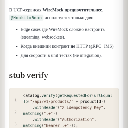
В UCP-сервисах
WireMock предпочтительнее
.
@MockitoBean
используется только для:
Edge cases где WireMock сложно настроить
(streaming, websockets).
Когда внешний контракт
не
HTTP (gRPC, JMS).
Для скорости в unit-тестах (не integration).
stub verify
COPY
catalog
.
verify
(
getRequestedFor
(
urlEqual
To
(
"/api/v1/products/"
+
 productId
)
)
.
withHeader
(
"X-Idempotency-Key"
,
matching
(
".+"
)
)
.
withHeader
(
"Authorization"
,
matching
(
"Bearer .+"
)
)
)
;