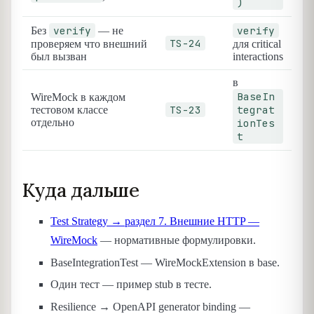
)
verify
verify
Без
— не
TS-24
проверяем что внешний
для critical
был вызван
interactions
в
BaseIn
WireMock в каждом
TS-23
tegrat
тестовом классе
отдельно
ionTes
t
Куда дальше
Test Strategy → раздел 7. Внешние HTTP —
WireMock
— нормативные формулировки.
BaseIntegrationTest — WireMockExtension в base.
Один тест — пример stub в тесте.
Resilience → OpenAPI generator binding —