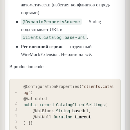
автоматически (избегает конфликтов с прод-
портами).
@DynamicPropertySource
— Spring
подхватывает URL в
clients.catalog.base-url
.
Per внешний сервис
— отдельный
WireMockExtension. Не один на всё.
В production code:
COPY
@ConfigurationProperties
(
"clients.catal
og"
)
@Validated
public
record
CatalogClientSettings
(
@NotBlank
String
 baseUrl
,
@NotNull
Duration
)
{
}