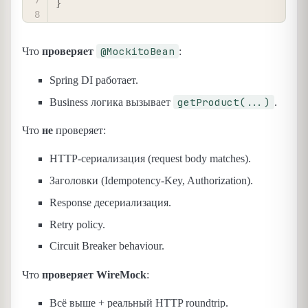
}
@MockitoBean
Что
проверяет
:
Spring DI работает.
getProduct(...)
Business логика вызывает
.
Что
не
проверяет:
HTTP-сериализация (request body matches).
Заголовки (Idempotency-Key, Authorization).
Response десериализация.
Retry policy.
Circuit Breaker behaviour.
Что
проверяет WireMock
:
Всё выше + реальный HTTP roundtrip.