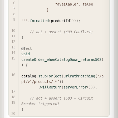
                "available": false

            }

"""
.
formatted
(
productId
)
)
)
)
;
// act + assert (409 Conflict)
}
@Test
void
createOrder_whenCatalogDown_returns503
(
)
{
catalog
.
stubFor
(
get
(
urlPathMatching
(
"/a
pi/v1/products/.*"
)
)
.
willReturn
(
serverError
(
)
)
)
;
// act + assert (503 + Circuit 
Breaker triggered)
}