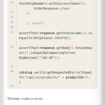
TestHttpHeaders
.
withSuccessToken
(
)
)
,
OrderResponse
.
class
)
;
// Assert
assertThat
(
response
.
getStatusCode
(
)
)
.
is
EqualTo
(
HttpStatus
.
CREATED
)
;
assertThat
(
response
.
getBody
(
)
.
totalAmou
nt
(
)
)
.
isEqualByComparingTo
(
new
BigDecimal
(
"200.00"
)
)
;
catalog
.
verify
(
getRequestedFor
(
urlEqual
To
(
"/api/v1/products/"
+
 productId
)
)
)
;
}
Почему стабы в тесте: