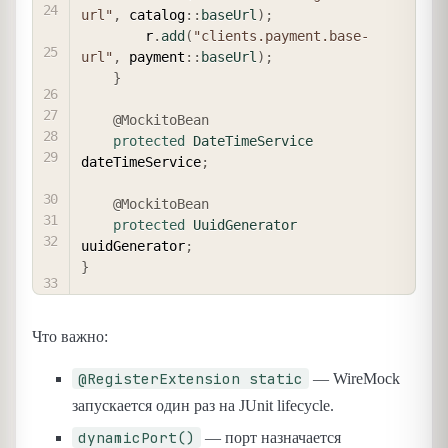
url"
,
 catalog
::
baseUrl
)
;
        r
.
add
(
"clients.payment.base-
url"
,
 payment
::
baseUrl
)
;
}
@MockitoBean
protected
DateTimeService
dateTimeService
;
@MockitoBean
protected
UuidGenerator
uuidGenerator
;
}
Что важно:
@RegisterExtension static
— WireMock
запускается один раз на JUnit lifecycle.
dynamicPort()
— порт назначается