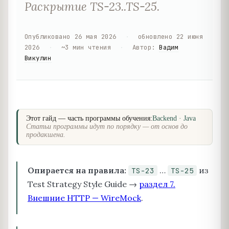
Раскрытие TS-23..TS-25.
Опубликовано
26 мая 2026
·
обновлено
22 июня
2026
·
~
3
мин чтения
·
Автор
:
Вадим
Викулин
Этот гайд — часть программы обучения:
Backend · Java
Статьи программы идут по порядку — от основ до
продакшена.
Опирается на правила:
…
из
TS-23
TS-25
Test Strategy Style Guide →
раздел 7.
Внешние HTTP — WireMock
.