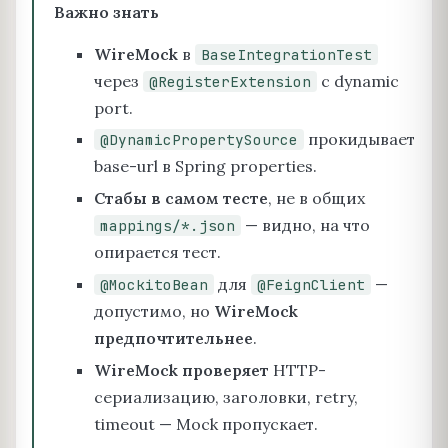
Важно знать
WireMock
в
BaseIntegrationTest
через
с dynamic
@RegisterExtension
port.
прокидывает
@DynamicPropertySource
base-url в Spring properties.
Стабы в самом тесте
, не в общих
— видно, на что
mappings/*.json
опирается тест.
для
—
@MockitoBean
@FeignClient
допустимо, но
WireMock
предпочтительнее
.
WireMock проверяет
HTTP-
сериализацию, заголовки, retry,
timeout — Mock пропускает.