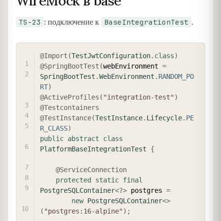
WireMock в base
TS-23
BaseIntegrationTest
: подключение к
.
COPY
@Import
(
TestJwtConfiguration
.
class
)
@SpringBootTest
(
webEnvironment 
=
SpringBootTest
.
WebEnvironment
.
RANDOM_PO
RT
)
@ActiveProfiles
(
"integration-test"
)
@Testcontainers
@TestInstance
(
TestInstance
.
Lifecycle
.
PE
R_CLASS
)
public
abstract
class
PlatformBaseIntegrationTest
{
@ServiceConnection
protected
static
final
PostgreSQLContainer
<
?
>
 postgres 
=
new
PostgreSQLContainer
<
>
(
"postgres:16-alpine"
)
;