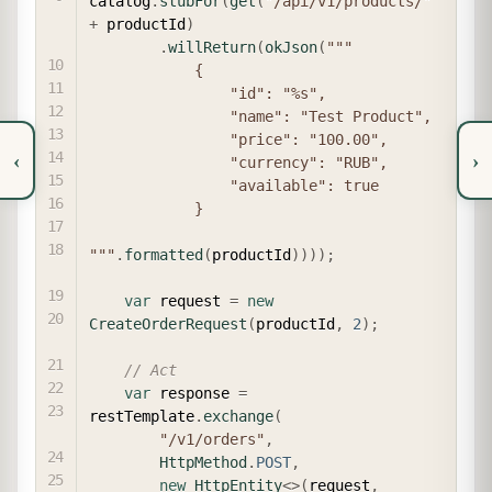
catalog
.
stubFor
(
get
(
"/api/v1/products/"
+
 productId
)
.
willReturn
(
okJson
(
"""

            {

                "id": "%s",

                "name": "Test Product",

                "price": "100.00",

‹
›
                "currency": "RUB",

                "available": true

            }

"""
.
formatted
(
productId
)
)
)
)
;
var
 request 
=
new
CreateOrderRequest
(
productId
,
2
)
;
// Act
var
 response 
=
restTemplate
.
exchange
(
"/v1/orders"
,
HttpMethod
.
POST
,
new
HttpEntity
<
>
(
request
,