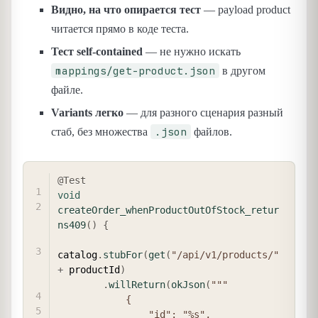
Видно, на что опирается тест
— payload product
читается прямо в коде теста.
Тест self-contained
— не нужно искать
mappings/get-product.json
в другом
файле.
Variants легко
— для разного сценария разный
.json
стаб, без множества
файлов.
COPY
@Test
void
createOrder_whenProductOutOfStock_retur
ns409
(
)
{
catalog
.
stubFor
(
get
(
"/api/v1/products/"
+
 productId
)
.
willReturn
(
okJson
(
"""

            {

                "id": "%s",
