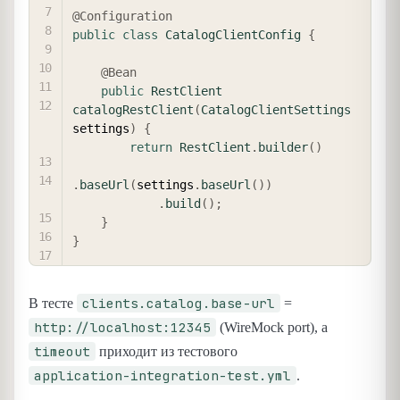
@Configuration
public
class
CatalogClientConfig
{
@Bean
public
RestClient
catalogRestClient
(
CatalogClientSettings
settings
)
{
return
RestClient
.
builder
(
)
.
baseUrl
(
settings
.
baseUrl
(
)
)
.
build
(
)
;
}
}
clients.catalog.base-url
В тесте
=
http://localhost:12345
(WireMock port), а
timeout
приходит из тестового
application-integration-test.yml
.