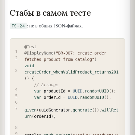
Стабы в самом тесте
TS-24
: не в общих JSON-файлах.
COPY
@Test
@DisplayName
(
"BR-007: create order 
fetches product from catalog"
)
void
createOrder_whenValidProduct_returns201
(
)
{
// Arrange
var
 productId 
=
UUID
.
randomUUID
(
)
;
var
 orderId 
=
UUID
.
randomUUID
(
)
;
given
(
uuidGenerator
.
generate
(
)
)
.
willRet
urn
(
orderId
)
;