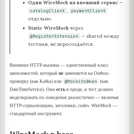
Один WireMock на внешний сервис
—
,
catalogClient
paymentClient
отдельно.
Static WireMock
через
— shared между
@RegisterExtension
тестами, не пересоздаётся.
Внешние HTTP-вызовы — единственный класс
зависимостей, который
не
заменяется на Outbox-
@MockitoBean
проверку (как Kafka) или
(как
DateTimeService). Они
есть
в проде, и тест должен
моделировать их поведение реалистично — включая
HTTP-сериализацию, заголовки, codes. WireMock —
стандартный инструмент.