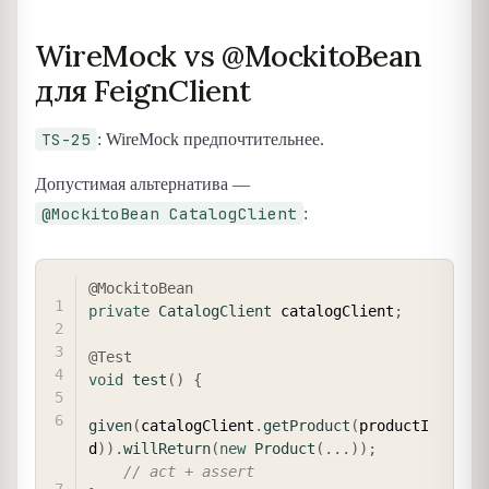
WireMock vs @MockitoBean
для FeignClient
TS-25
: WireMock предпочтительнее.
Допустимая альтернатива —
@MockitoBean CatalogClient
:
COPY
@MockitoBean
private
CatalogClient
 catalogClient
;
@Test
void
test
(
)
{
given
(
catalogClient
.
getProduct
(
productI
d
)
)
.
willReturn
(
new
Product
(
.
.
.
)
)
;
// act + assert