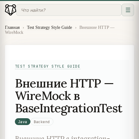
☰
Главная
›
Test Strategy Style Guide
›
Внешние HTTP —
WireMock
TEST STRATEGY STYLE GUIDE
Внешние HTTP —
WireMock в
BaseIntegrationTest
Java
Backend
Внешние HTTP в integration-