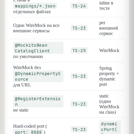
inline в
mappings/*.json
TS-24
тесте
отдельных файлах
per
Один WireMock на все
TS-23
внешний
внешние сервисы
сервис
@MockitoBean
TS-25
CatalogClient
WireMock
по умолчанию
WireMock без
Spring
@DynamicPropertyS
property +
TS-23
ource
dynamic
port
для URL
static
@RegisterExtensio
(один
TS-23
n
WireMock
не static
на class)
dynami
Hard-coded port (
TS-23
cPort(
port: 8888
)