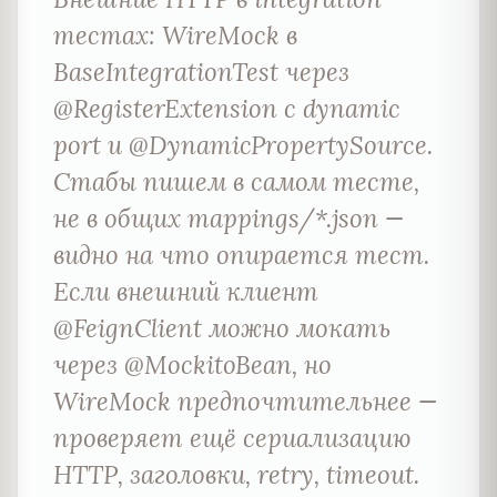
тестах: WireMock в
BaseIntegrationTest через
@RegisterExtension с dynamic
port и @DynamicPropertySource.
Стабы пишем в самом тесте,
не в общих mappings/*.json —
видно на что опирается тест.
Если внешний клиент
@FeignClient можно мокать
через @MockitoBean, но
WireMock предпочтительнее —
проверяет ещё сериализацию
HTTP, заголовки, retry, timeout.