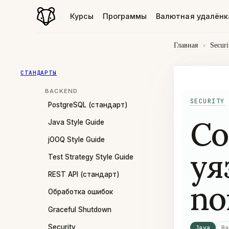
Курсы
Программы
Валютная удалёнк
Главная
›
Securi
СТАНДАРТЫ
BACKEND
SECURITY
PostgreSQL (стандарт)
Co
Java Style Guide
jOOQ Style Guide
уя
Test Strategy Style Guide
REST API (стандарт)
no
Обработка ошибок
Graceful Shutdown
Security
Java
Ba