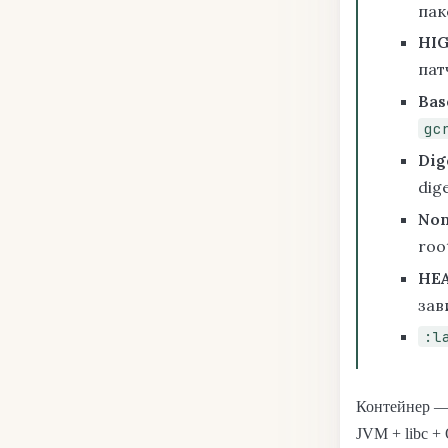
пак
HI
пат
Bas
gc
Dig
dig
Non
roo
HE
зав
:l
Контейнер —
JVM + libc +