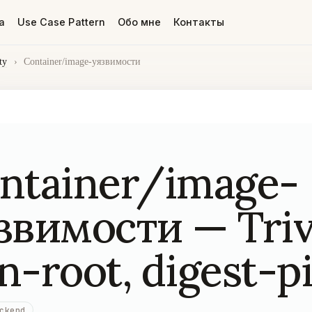
а
Use Case Pattern
Обо мне
Контакты
ty
›
Container/image-уязвимости
ntainer/image-
звимости — Triv
n-root, digest-p
ckend