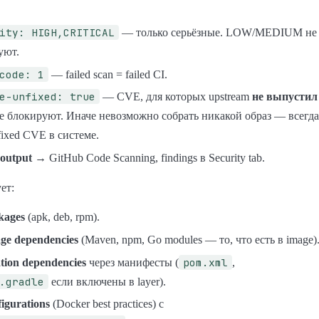
ity: HIGH,CRITICAL
— только серьёзные. LOW/MEDIUM не
уют.
code: 1
— failed scan = failed CI.
e-unfixed: true
— CVE, для которых upstream
не выпустил
не блокируют. Иначе невозможно собрать никакой образ — всегда
fixed CVE в системе.
output
→ GitHub Code Scanning, findings в Security tab.
ет:
kages
(apk, deb, rpm).
ge dependencies
(Maven, npm, Go modules — то, что есть в image)
pom.xml
tion dependencies
через манифесты (
,
.gradle
если включены в layer).
igurations
(Docker best practices) с