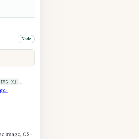
Node
…
IMG-X1
age-
se image, OS-