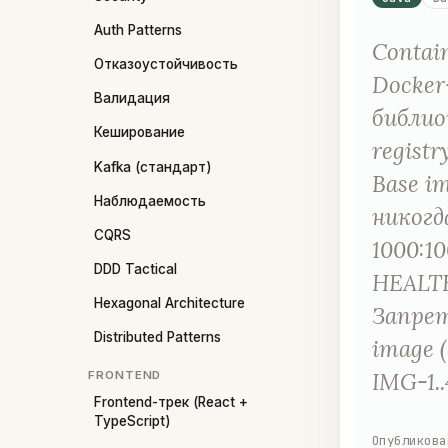
Auth Patterns
Contai
Отказоустойчивость
Docker
Валидация
библио
Кеширование
registr
Kafka (стандарт)
Base im
Наблюдаемость
никогда
CQRS
1000:10
DDD Tactical
HEALTH
Hexagonal Architecture
Запрет
Distributed Patterns
image 
IMG-1.
FRONTEND
Frontend-трек (React +
TypeScript)
Опубликова