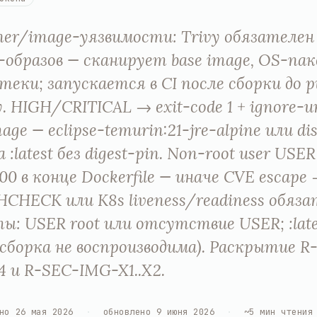
ner/image-уязвимости: Trivy обязателен
-образов — сканирует base image, OS-па
теки; запускается в CI после сборки до p
y. HIGH/CRITICAL → exit-code 1 + ignore-un
age — eclipse-temurin:21-jre-alpine или dis
 :latest без digest-pin. Non-root user USER
00 в конце Dockerfile — иначе CVE escape 
CHECK или K8s liveness/readiness обяза
ы: USER root или отсутствие USER; :late
(сборка не воспроизводима). Раскрытие R
.4 и R-SEC-IMG-X1..X2.
но
26 мая 2026
·
обновлено
9 июня 2026
·
~
5
мин чтения