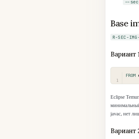
--sec
Base i
R-SEC-IMG
Вариант 1
FROM
 
Eclipse Temur
минимальный 
javac, нет л
Вариант 2