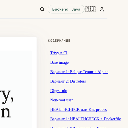
🇷🇺
Backend · Java
СОДЕРЖАНИЕ
Trivy в CI
Base image
Вариант 1: Eclipse Temurin Alpine
Вариант 2: Distroless
y,
Digest-pin
Non-root user
in
HEALTHCHECK или K8s probes
Вариант 1: HEALTHCHECK в Dockerfile