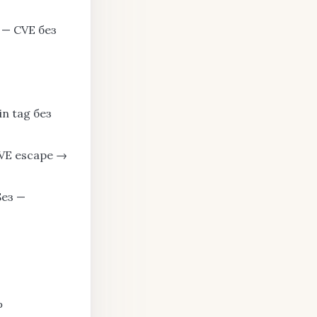
— CVE без
ain tag без
CVE escape →
Без —
P