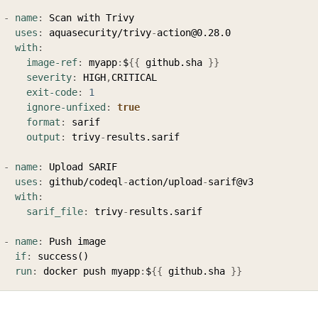
-
name
:
 Scan with Trivy

uses
:
 aquasecurity/trivy
-
action@0.28.0

with
:
image-ref
:
 myapp
:
$
{
{
 github.sha 
}
}
severity
:
 HIGH
,
CRITICAL

exit-code
:
1
ignore-unfixed
:
true
format
:
 sarif

output
:
 trivy
-
results.sarif

-
name
:
 Upload SARIF

uses
:
 github/codeql
-
action/upload
-
sarif@v3

with
:
sarif_file
:
 trivy
-
results.sarif

-
name
:
 Push image

if
:
 success()

run
:
 docker push myapp
:
$
{
{
 github.sha 
}
}