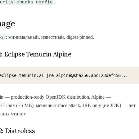
urity-checks config
.
mage
-2
: минимальный, известный, digest-pinned.
: Eclipse Temurin Alpine
eclipse-temurin:21-jre-alpine@sha256:abc123def456...
in — production-ready OpenJDK distribution. Alpine —
Linux (~5 MB), меньше surface attack. JRE-only (не JDK) — нет
ишних утилит.
: Distroless