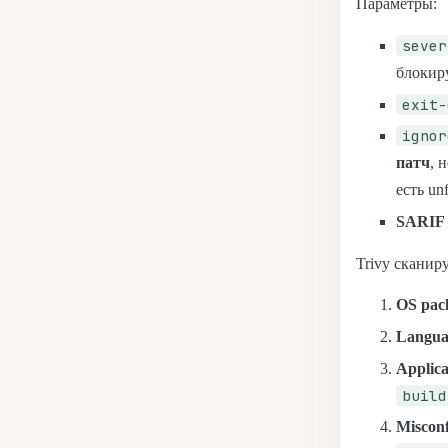
Параметры:
sever
блокир
exit-
ignor
патч
, 
есть un
SARIF 
Trivy сканиру
OS pac
Langua
Applica
build
Misconf