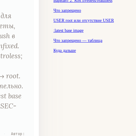
Вариант 2: K8s liveness/readiness
Что запрещено
 для
USER root или отсутствие USER
кеты,
:latest base image
ush в
Что запрещено — таблица
fixed.
Куда дальше
troless;
→ root.
тельно.
st base
-SEC-
·
Автор
: