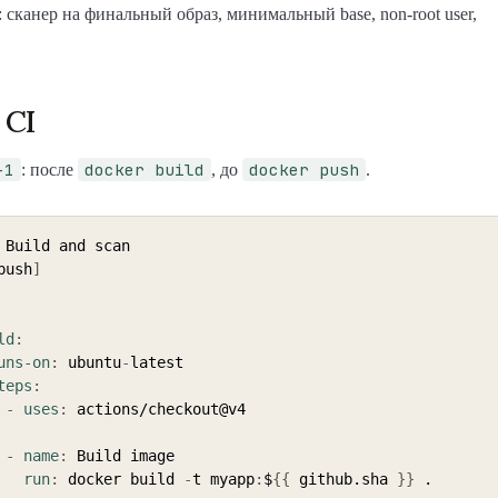
 сканер на финальный образ, минимальный base, non-root user,
 CI
-1
docker build
docker push
: после
, до
.
push
]
ld
:
uns-on
:
 ubuntu
-
latest

teps
:
-
uses
:
 actions/checkout@v4

-
name
:
 Build image

run
:
 docker build 
-
t myapp
:
$
{
{
 github.sha 
}
}
 .
