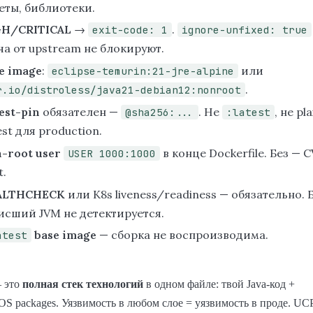
еты, библиотеки.
GH/CRITICAL
→
.
exit-code: 1
ignore-unfixed: true
ча от upstream не блокируют.
e image
:
или
eclipse-temurin:21-jre-alpine
.
r.io/distroless/java21-debian12:nonroot
est-pin
обязателен —
. Не
, не pl
@sha256:...
:latest
est для production.
-root user
в конце Dockerfile. Без — 
USER 1000:1000
t.
ALTHCHECK
или K8s liveness/readiness — обязательно. 
исший JVM не детектируется.
base image
— сборка не воспроизводима.
atest
 это
полная стек технологий
в одном файле: твой Java-код +
 OS packages. Уязвимость в любом слое = уязвимость в проде. UC