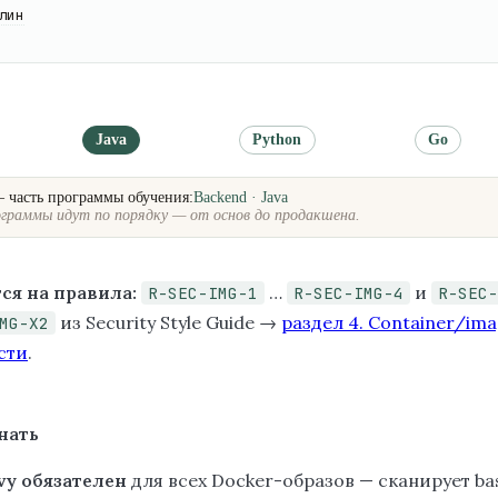
лин
Java
Python
Go
— часть программы обучения:
Backend · Java
граммы идут по порядку — от основ до продакшена.
ся на правила:
…
и
R-SEC-IMG-1
R-SEC-IMG-4
R-SEC-
из Security Style Guide →
раздел 4. Container/im
MG-X2
сти
.
нать
vy обязателен
для всех Docker-образов — сканирует ba