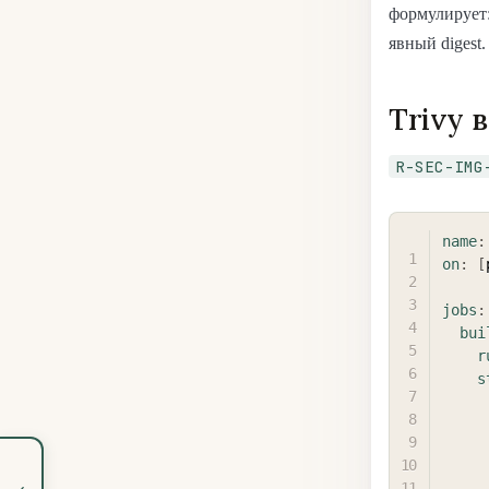
формулирует:
явный digest.
Trivy в
R-SEC-IMG
name
:
on
:
[
jobs
:
bui
r
s
‹