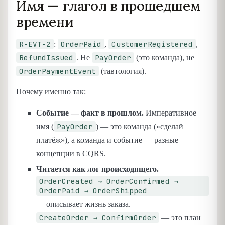
Имя — глагол в прошедшем
времени
R-EVT-2
OrderPaid
CustomerRegistered
:
,
,
RefundIssued
PayOrder
. Не
(это команда), не
OrderPaymentEvent
(тавтология).
Почему именно так:
Событие — факт в прошлом.
Императивное
PayOrder
имя (
) — это команда («сделай
платёж»), а команда и событие — разные
концепции в CQRS.
Читается как лог происходящего.
OrderCreated → OrderConfirmed →
OrderPaid → OrderShipped
— описывает жизнь заказа.
CreateOrder → ConfirmOrder
— это план