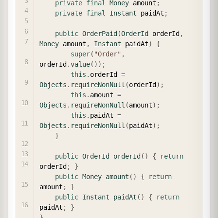
private
final
Money
 amount
;
private
final
Instant
 paidAt
;
public
OrderPaid
(
OrderId
 orderId
,
Money
 amount
,
Instant
 paidAt
)
{
super
(
"Order"
,
orderId
.
value
(
)
)
;
this
.
orderId 
=
Objects
.
requireNonNull
(
orderId
)
;
this
.
amount 
=
Objects
.
requireNonNull
(
amount
)
;
this
.
paidAt 
=
Objects
.
requireNonNull
(
paidAt
)
;
}
public
OrderId
orderId
(
)
{
return
orderId
;
}
public
Money
amount
(
)
{
return
amount
;
}
public
Instant
paidAt
(
)
{
return
paidAt
;
}
}