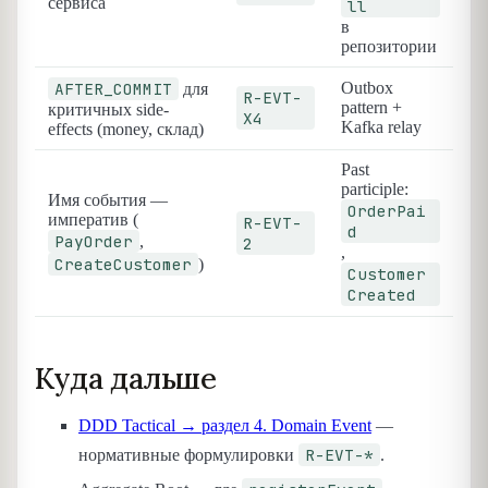
сервиса
ll
в
репозитории
AFTER_COMMIT
Outbox
для
R-EVT-
pattern +
критичных side-
X4
Kafka relay
effects (money, склад)
Past
participle:
Имя события —
OrderPai
императив (
R-EVT-
d
PayOrder
,
2
,
CreateCustomer
)
Customer
Created
Куда дальше
DDD Tactical → раздел 4. Domain Event
—
R-EVT-*
нормативные формулировки
.