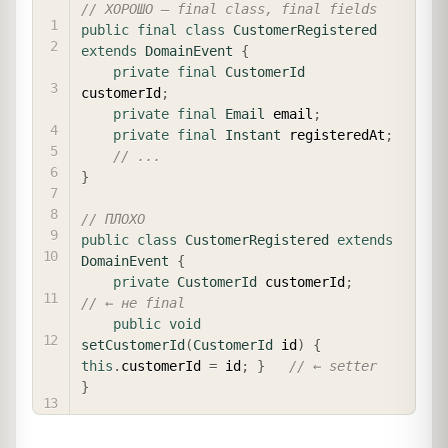
COPY
// ХОРОШО — final class, final fields
public
final
class
CustomerRegistered
extends
DomainEvent
{
private
final
CustomerId
customerId
;
private
final
Email
 email
;
private
final
Instant
 registeredAt
;
// ...
}
// ПЛОХО
public
class
CustomerRegistered
extends
DomainEvent
{
private
CustomerId
 customerId
;
// ← не final
public
void
setCustomerId
(
CustomerId
 id
)
{
this
.
customerId 
=
 id
;
}
// ← setter
}