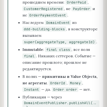
прошедшем времени:
,
OrderPaid
, не
и
CustomerRegistered
PayOrder
не
.
OrderPaymentEvent
Наследуем
из
DomainEvent
, в конструкторе
ddd-building-blocks
вызываем
.
super(aggregateType, aggregateId)
Immutable
:
, все поля
final class
. Никаких сеттеров. Событие —
final
описание прошлого; прошлое не
редактируется.
В полях —
примитивы и Value Objects,
не агрегаты
.
,
,
OrderId
Money
— да.
— нет.
Instant
Order order
Публикация — через
DomainEventPublisher.publishAll(..