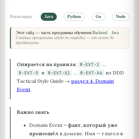
Реализация:
Java
Python
Go
Node
Этот гайд — часть программы обучения:
Backend · Java
Статьи программы идут по порядку — от основ до
продакшена.
Опирается на правила:
…
R-EVT-1
и
…
из DDD
R-EVT-5
R-EVT-X1
R-EVT-X4
Tactical Style Guide →
раздел 4. Domain
Event
.
Важно знать
Domain Event =
факт, который уже
произошёл
в домене. Имя — глагол в