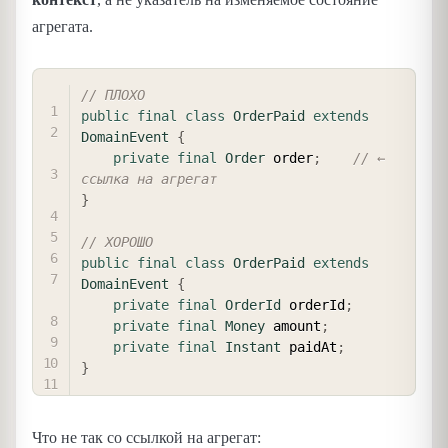
агрегата.
COPY
// ПЛОХО
public
final
class
OrderPaid
extends
DomainEvent
{
private
final
Order
 order
;
// ← 
ссылка на агрегат
}
// ХОРОШО
public
final
class
OrderPaid
extends
DomainEvent
{
private
final
OrderId
 orderId
;
private
final
Money
 amount
;
private
final
Instant
 paidAt
;
}
Что не так со ссылкой на агрегат: