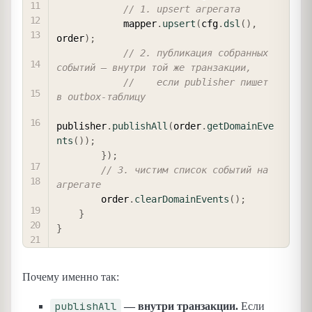
// 1. upsert агрегата
            mapper
.
upsert
(
cfg
.
dsl
(
)
,
order
)
;
// 2. публикация собранных 
событий — внутри той же транзакции,
//    если publisher пишет 
в outbox-таблицу
publisher
.
publishAll
(
order
.
getDomainEve
nts
(
)
)
;
}
)
;
// 3. чистим список событий на 
агрегате
        order
.
clearDomainEvents
(
)
;
}
}
Почему именно так:
publishAll
— внутри транзакции.
Если