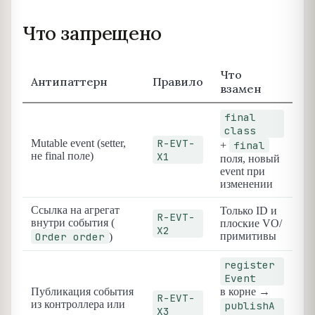
Что запрещено
Что
Антипаттерн
Правило
взамен
final
class
R-EVT-
Mutable event (setter,
final
+
не final поле)
X1
поля, новый
event при
изменении
Ссылка на агрегат
Только ID и
R-EVT-
внутри события (
плоские VO/
X2
Order order
примитивы
)
register
Event
Публикация события
в корне →
R-EVT-
из контроллера или
publishA
X3