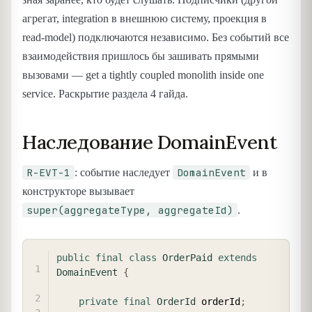
агрегат, integration в внешнюю систему, проекция в
read-model) подключаются независимо. Без событий все
взаимодействия пришлось бы зашивать прямыми
вызовами — get a tightly coupled monolith inside one
service. Раскрытие раздела 4 гайда.
Наследование DomainEvent
R-EVT-1
DomainEvent
: событие наследует
и в
конструкторе вызывает
super(aggregateType, aggregateId)
.
COPY
public
final
class
OrderPaid
extends
DomainEvent
{
private
final
OrderId
 orderId
;