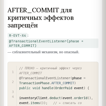
AFTER_COMMIT для
критичных эффектов
запрещён
R-EVT-X4
:
@TransactionalEventListener(phase =
AFTER_COMMIT)
— соблазнительный механизм, но опасный.
COPY
// ПЛОХО — критичный эффект через 
AFTER_COMMIT
@TransactionalEventListener
(
phase 
=
TransactionPhase
.
AFTER_COMMIT
)
public
void
handle
(
OrderPaid
 event
)
{
inventoryClient
.
deduct
(
event
.
orderId
(
)
,
event
.
items
(
)
)
;
// ← списать со 