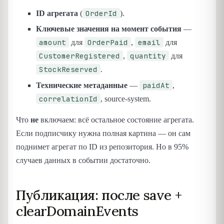
OrderId
ID агрегата
(
).
Ключевые значения на момент события
—
amount
OrderPaid
email
для
,
для
CustomerRegistered
quantity
,
для
StockReserved
.
paidAt
Технические метаданные
—
,
correlationId
, source-system.
Что
не
включаем: всё остальное состояние агрегата.
Если подписчику нужна полная картина — он сам
поднимет агрегат по ID из репозитория. Но в 95%
случаев данных в событии достаточно.
Публикация: после save +
clearDomainEvents