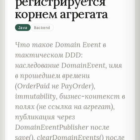
регистрируется
корнем агрегата
Java
Backend
Что такое Domain Event в
тактическом DDD:
наследование DomainEvent, имя
в прошедшем времени
(OrderPaid не PayOrder),
immutability, бизнес-контекст в
полях (не ссылка на агрегат),
публикация через
DomainEventPublisher после
save(), clearDomainEvents() после