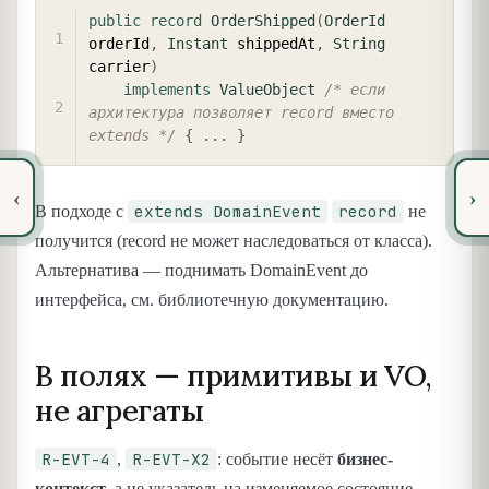
COPY
public
record
OrderShipped
(
OrderId
orderId
,
Instant
 shippedAt
,
String
carrier
)
implements
ValueObject
/* если 
архитектура позволяет record вместо 
extends */
{
.
.
.
}
‹
›
extends DomainEvent
record
В подходе с
не
получится (record не может наследоваться от класса).
Альтернатива — поднимать DomainEvent до
интерфейса, см. библиотечную документацию.
В полях — примитивы и VO,
не агрегаты
R-EVT-4
R-EVT-X2
,
: событие несёт
бизнес-
контекст
, а не указатель на изменяемое состояние