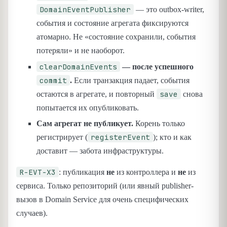
DomainEventPublisher
— это outbox-writer,
события и состояние агрегата фиксируются
атомарно. Не «состояние сохранили, события
потеряли» и не наоборот.
clearDomainEvents
— после успешного
commit
.
Если транзакция падает, события
save
остаются в агрегате, и повторный
снова
попытается их опубликовать.
Сам агрегат не публикует.
Корень только
registerEvent
регистрирует (
); кто и как
доставит — забота инфраструктуры.
R-EVT-X3
: публикация
не
из контроллера и
не
из
сервиса. Только репозиторий (или явный publisher-
вызов в Domain Service для очень специфических
случаев).