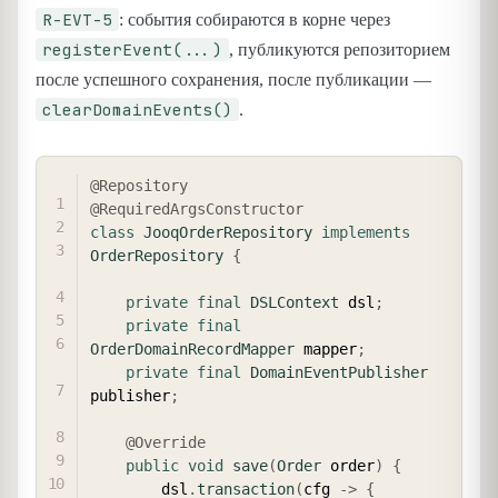
R-EVT-5
: события собираются в корне через
registerEvent(...)
, публикуются репозиторием
после успешного сохранения, после публикации —
clearDomainEvents()
.
COPY
@Repository
@RequiredArgsConstructor
class
JooqOrderRepository
implements
OrderRepository
{
private
final
DSLContext
 dsl
;
private
final
OrderDomainRecordMapper
 mapper
;
private
final
DomainEventPublisher
publisher
;
@Override
public
void
save
(
Order
 order
)
{
        dsl
.
transaction
(
cfg 
->
{