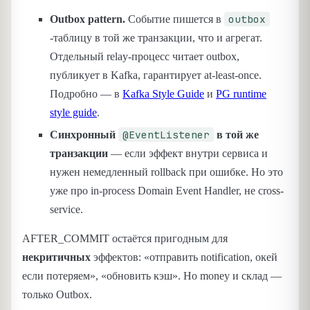
outbox
Outbox pattern.
Событие пишется в
-таблицу в той же транзакции, что и агрегат.
Отдельный relay-процесс читает outbox,
публикует в Kafka, гарантирует at-least-once.
Подробно — в
Kafka Style Guide
и
PG runtime
style guide
.
@EventListener
Синхронный
в той же
транзакции
— если эффект внутри сервиса и
нужен немедленный rollback при ошибке. Но это
уже про in-process Domain Event Handler, не cross-
service.
AFTER_COMMIT остаётся пригодным для
некритичных
эффектов: «отправить notification, окей
если потеряем», «обновить кэш». Но money и склад —
только Outbox.