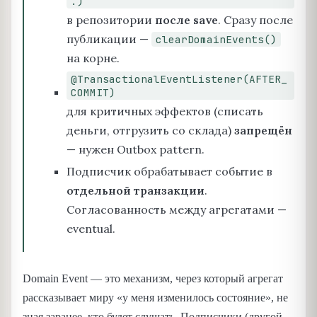
.)
в репозитории
после save
. Сразу после
публикации —
clearDomainEvents()
на корне.
@TransactionalEventListener(AFTER_
COMMIT)
для критичных эффектов (списать
деньги, отгрузить со склада)
запрещён
— нужен Outbox pattern.
Подписчик обрабатывает событие в
отдельной транзакции
.
Согласованность между агрегатами —
eventual.
Domain Event — это механизм, через который агрегат
рассказывает миру «у меня изменилось состояние», не
зная заранее, кто будет слушать. Подписчики (другой