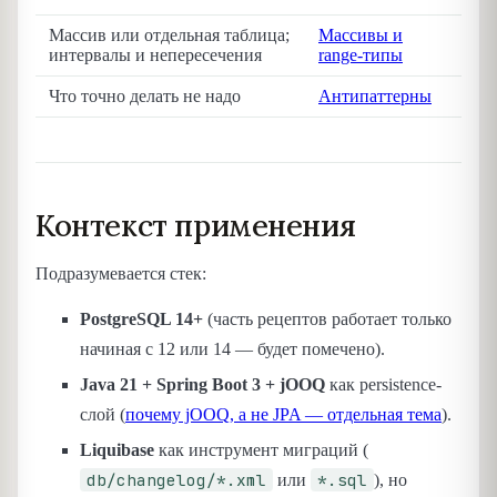
Массив или отдельная таблица;
Массивы и
интервалы и непересечения
range-типы
Что точно делать не надо
Антипаттерны
Контекст применения
Подразумевается стек:
PostgreSQL 14+
(часть рецептов работает только
начиная с 12 или 14 — будет помечено).
Java 21 + Spring Boot 3 + jOOQ
как persistence-
слой (
почему jOOQ, а не JPA — отдельная тема
).
Liquibase
как инструмент миграций (
db/changelog/*.xml
*.sql
или
), но