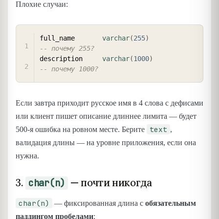
Плохие случаи:
COPY
full_name       
varchar
(
255
)
-- почему 255?
description     
varchar
(
1000
)
-- почему 1000?
Если завтра приходит русское имя в 4 слова с дефисами
или клиент пишет описание длиннее лимита — будет
text
500-я ошибка на ровном месте. Берите
,
валидация длины — на уровне приложения, если она
нужна.
3.
— почти никогда
char(n)
char(n)
— фиксированная длина с
обязательным
паддингом пробелами
: