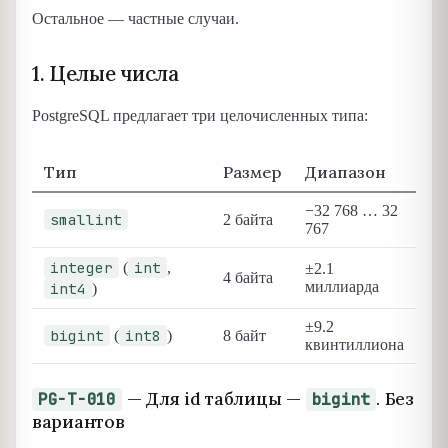
Остальное — частные случаи.
1. Целые числа
PostgreSQL предлагает три целочисленных типа:
Тип
Размер
Диапазон
−32 768 … 32
smallint
2 байта
767
integer
int
(
,
±2.1
4 байта
миллиарда
int4
)
±9.2
bigint
int8
(
)
8 байт
квинтиллиона
— Для id таблицы —
. Без
PG-T-010
bigint
вариантов