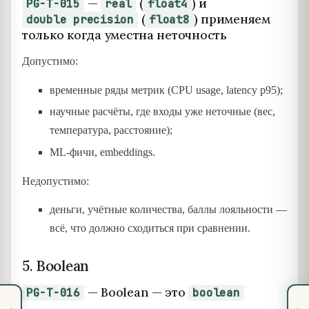
—
(
) и
PG-T-015
real
float4
(
) применяем
double precision
float8
только когда уместна неточность
Допустимо:
временные ряды метрик (CPU usage, latency p95);
научные расчёты, где входы уже неточные (вес,
температура, расстояние);
ML-фичи, embeddings.
Недопустимо:
деньги, учётные количества, баллы лояльности —
всё, что должно сходиться при сравнении.
5. Boolean
— Boolean — это
PG-T-016
boolean