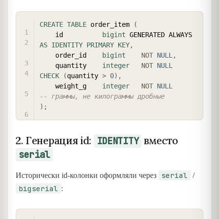
COPY
CREATE
TABLE
 order_item 
(
    id          
bigint
 GENERATED ALWAYS 
AS
IDENTITY
PRIMARY
KEY
,
    order_id    
bigint
NOT
NULL
,
    quantity    
integer
NOT
NULL
CHECK
(
quantity 
>
0
)
,
    weight_g    
integer
NOT
NULL
-- граммы, не килограммы дробные
)
;
2. Генерация id:
вместо
IDENTITY
serial
serial
Исторически id-колонки оформляли через
/
bigserial
:
COPY