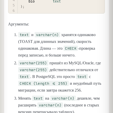
    bio         
text
)
;
Аргументы:
text
varchar(n)
и
хранятся одинаково
(TOAST для длинных значений), скорость
CHECK
одинаковая. Длина — это
-проверка
перед записью, и больше ничего.
varchar(255)
пришёл из MySQL/Oracle, где
varchar(255)
действительно отличался от
text
text
. В PostgreSQL это просто
с
CHECK (length <= 255)
и неудобный путь
миграции, если завтра окажется 256.
text
varchar(n)
Менять
на
дешевле, чем
varchar(n)
расширять
(последнее в старых
версиях переписывало таблицу).