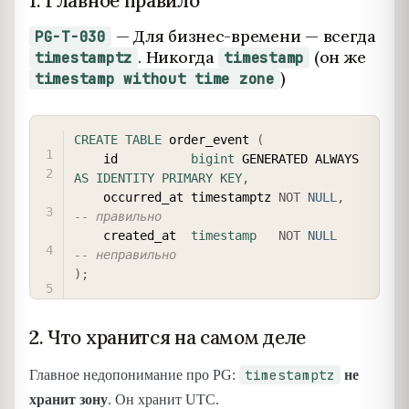
1. Главное правило
— Для бизнес-времени — всегда
PG-T-030
. Никогда
(он же
timestamptz
timestamp
)
timestamp without time zone
COPY
CREATE
TABLE
 order_event 
(
    id          
bigint
 GENERATED ALWAYS 
AS
IDENTITY
PRIMARY
KEY
,
    occurred_at timestamptz 
NOT
NULL
,
-- правильно
    created_at  
timestamp
NOT
NULL
-- неправильно
)
;
2. Что хранится на самом деле
timestamptz
Главное недопонимание про PG:
не
хранит зону
. Он хранит UTC.