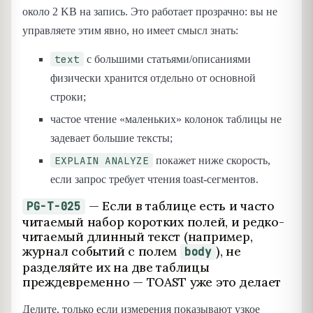
около 2 KB на запись. Это работает прозрачно: вы не
управляете этим явно, но имеет смысл знать:
text
с большими статьями/описаниями
физически хранится отдельно от основной
строки;
частое чтение «маленьких» колонок таблицы не
задевает большие тексты;
EXPLAIN ANALYZE
покажет ниже скорость,
если запрос требует чтения toast-сегментов.
— Если в таблице есть и часто
PG-T-025
читаемый набор коротких полей, и редко-
читаемый длинный текст (например,
журнал событий с полем
), не
body
разделяйте их на две таблицы
преждевременно — TOAST уже это делает
Делите, только если измерения показывают узкое