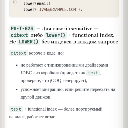
lower
(
email
)
=
lower
(
'IVAN@EXAMPLE.COM'
)
;
— Для case-insensitive —
PG-T-023
либо
+ functional index.
citext
lower()
Не
без индекса в каждом запросе
LOWER()
citext
короче в коде, но:
не работает с типизированными драйверами
text
JDBC «из коробки» (приедет как
,
проверьте, что jOOQ генерирует);
усложняет миграцию, если решите переехать на
другой движок.
text
+ functional index — более портируемый
вариант, работает везде.