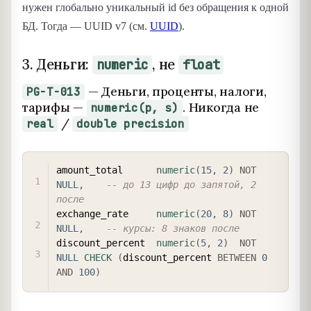
нужен глобально уникальный id без обращения к одной
БД. Тогда — UUID v7 (см.
UUID
).
3. Деньги:
, не
numeric
float
— Деньги, проценты, налоги,
PG-T-013
тарифы —
. Никогда не
numeric(p, s)
/
real
double precision
COPY
amount_total      
numeric
(
15
,
2
)
NOT
NULL
,
-- до 13 цифр до запятой, 2 
после
exchange_rate     
numeric
(
20
,
8
)
NOT
NULL
,
-- курсы: 8 знаков после
discount_percent  
numeric
(
5
,
2
)
NOT
NULL
CHECK
(
discount_percent 
BETWEEN
0
AND
100
)