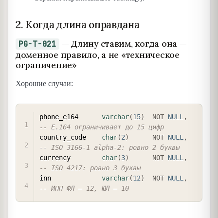
2. Когда длина оправдана
— Длину ставим, когда она —
PG-T-021
доменное правило, а не «техническое
ограничение»
Хорошие случаи:
COPY
phone_e164      
varchar
(
15
)
NOT
NULL
,
-- E.164 ограничивает до 15 цифр
country_code    
char
(
2
)
NOT
NULL
,
-- ISO 3166-1 alpha-2: ровно 2 буквы
currency        
char
(
3
)
NOT
NULL
,
-- ISO 4217: ровно 3 буквы
inn             
varchar
(
12
)
NOT
NULL
,
-- ИНН ФЛ — 12, ЮЛ — 10