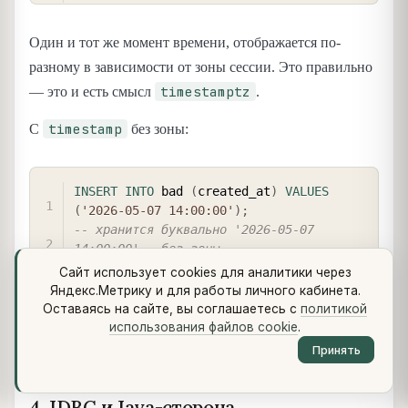
Один и тот же момент времени, отображается по-
разному в зависимости от зоны сессии. Это правильно
timestamptz
— это и есть смысл
.
timestamp
С
без зоны:
COPY
INSERT
INTO
 bad 
(
created_at
)
VALUES
(
'2026-05-07 14:00:00'
)
;
-- хранится буквально '2026-05-07 
14:00:00' — без зоны
Сайт использует cookies для аналитики через
-- что это значит? UTC? MSK? Зона 
Яндекс.Метрику и для работы личного кабинета.
приложения? Зона клиента?
Оставаясь на сайте, вы соглашаетесь с
политикой
-- ответа нет, и через год никто уже не 
использования файлов cookie
.
помнит, какая была договорённость.
Принять
4. JDBC и Java-сторона