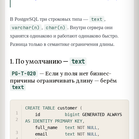
text
В PostgreSQL три строковых типа —
,
varchar(n)
char(n)
,
. Внутри сервера они
хранятся одинаково и работают одинаково быстро.
Разница только в семантике ограничения длины.
1. По умолчанию —
text
— Если у поля нет бизнес-
PG-T-020
причины ограничивать длину — берём
text
COPY
CREATE
TABLE
 customer 
(
    id          
bigint
 GENERATED ALWAYS 
AS
IDENTITY
PRIMARY
KEY
,
    full_name   
text
NOT
NULL
,
    email       
text
NOT
NULL
,