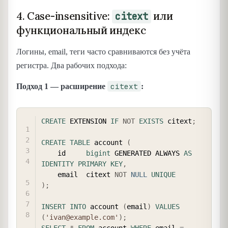
4. Case-insensitive:
или
citext
функциональный индекс
Логины, email, теги часто сравниваются без учёта
регистра. Два рабочих подхода:
citext
Подход 1 — расширение
:
COPY
CREATE
 EXTENSION 
IF
NOT
EXISTS
 citext
;
CREATE
TABLE
 account 
(
    id     
bigint
 GENERATED ALWAYS 
AS
IDENTITY
PRIMARY
KEY
,
    email  citext 
NOT
NULL
UNIQUE
)
;
INSERT
INTO
 account 
(
email
)
VALUES
(
'ivan@example.com'
)
;