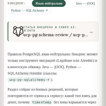
БИНДИНГ:
Язык-нейтрально
Java — jOOQ
Python — SQLAlchemy ↗
СТАТЬЯ ВНЕДРЕНА В СКИЛЛ AI-
→
АГЕНТА
ucp-pg-schema-review / ucp-pg-explain-review / ucp-pg-runtime-review / ucp-pg-migration-review
Правила PostgreSQL язык-нейтральны: биндинг меняет
только инструмент миграций (Liquibase или Alembic) и
клиентскую обвязку. Java — jOOQ, Python —
SQLAlchemy/Alembic (скиллы
ucp-py-sqlalchemy-*
).
Раздел собран из боевых решений, которые
повторяются от сервиса к сервису: какой тип взять для
timestamp
денег, почему
без зоны взрывается через