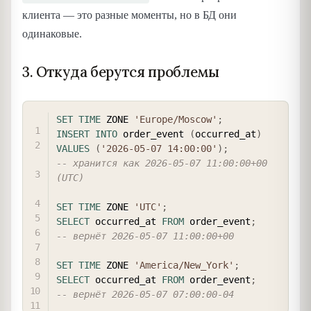
клиента — это разные моменты, но в БД они
одинаковые.
3. Откуда берутся проблемы
COPY
SET
TIME
 ZONE 
'Europe/Moscow'
;
INSERT
INTO
 order_event 
(
occurred_at
)
VALUES
(
'2026-05-07 14:00:00'
)
;
-- хранится как 2026-05-07 11:00:00+00 
(UTC)
SET
TIME
 ZONE 
'UTC'
;
SELECT
 occurred_at 
FROM
 order_event
;
-- вернёт 2026-05-07 11:00:00+00
SET
TIME
 ZONE 
'America/New_York'
;
SELECT
 occurred_at 
FROM
 order_event
;
-- вернёт 2026-05-07 07:00:00-04