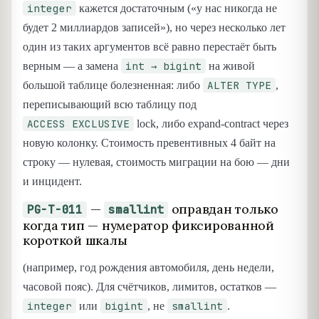
integer
кажется достаточным («у нас никогда не
будет 2 миллиардов записей»), но через несколько лет
один из таких аргументов всё равно перестаёт быть
int → bigint
верным — а замена
на живой
ALTER TYPE
большой таблице болезненная: либо
,
переписывающий всю таблицу под
ACCESS EXCLUSIVE
lock, либо expand-contract через
новую колонку. Стоимость превентивных 4 байт на
строку — нулевая, стоимость миграции на бою — дни
и инцидент.
—
оправдан только
PG-T-011
smallint
когда тип — нумератор фиксированной
короткой шкалы
(например, год рождения автомобиля, день недели,
часовой пояс). Для счётчиков, лимитов, остатков —
integer
bigint
smallint
или
, не
.