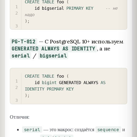
CREATE
TABLE
 foo 
(
    id bigserial 
PRIMARY
KEY
-- не 
надо
)
;
— С PostgreSQL 10+ используем
PG-T-012
, а не
GENERATED ALWAYS AS IDENTITY
/
serial
bigserial
COPY
CREATE
TABLE
 foo 
(
    id 
bigint
 GENERATED ALWAYS 
AS
IDENTITY
PRIMARY
KEY
)
;
Отличия:
serial
sequence
— это макрос: создаётся
и