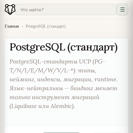
☰
Главная
›
PostgreSQL (стандарт)
PostgreSQL (стандарт)
PostgreSQL-стандарты UCP (PG-
T/N/I/E/M/W/V/L-*): типы,
нейминг, индексы, миграции, runtime.
Язык-нейтральны — биндинг меняет
только инструмент миграций
(Liquibase или Alembic).