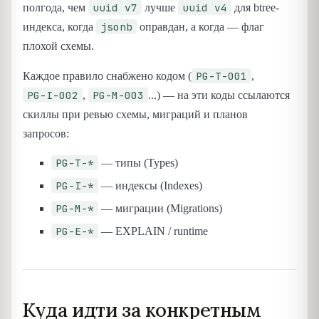
uuid v7
uuid v4
полгода, чем
лучше
для btree-
jsonb
индекса, когда
оправдан, а когда — флаг
плохой схемы.
PG-T-001
Каждое правило снабжено кодом (
,
PG-I-002
PG-M-003
,
...) — на эти коды ссылаются
скиллы при ревью схемы, миграций и планов
запросов:
PG-T-*
— типы (Types)
PG-I-*
— индексы (Indexes)
PG-M-*
— миграции (Migrations)
PG-E-*
— EXPLAIN / runtime
Куда идти за конкретным