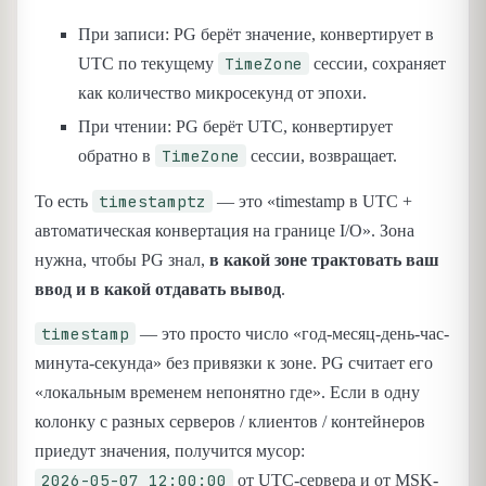
При записи: PG берёт значение, конвертирует в
TimeZone
UTC по текущему
сессии, сохраняет
как количество микросекунд от эпохи.
При чтении: PG берёт UTC, конвертирует
TimeZone
обратно в
сессии, возвращает.
timestamptz
То есть
— это «timestamp в UTC +
автоматическая конвертация на границе I/O». Зона
нужна, чтобы PG знал,
в какой зоне трактовать ваш
ввод и в какой отдавать вывод
.
timestamp
— это просто число «год-месяц-день-час-
минута-секунда» без привязки к зоне. PG считает его
«локальным временем непонятно где». Если в одну
колонку с разных серверов / клиентов / контейнеров
приедут значения, получится мусор:
2026-05-07 12:00:00
от UTC-сервера и от MSK-