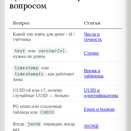
вопросом
Вопрос
Статья
Какой тип взять для денег / id /
Числа и
счётчика
точность
text
varchar(n)
или
,
Строки
нужна ли длина
timestamp
или
Время и
timestamptz
, как работают
таймзоны
зоны
UUID v4 или v7, почему
UUID и
случайные UUID — больно
идентификаторы
PG enum или ссылочная
Enum и boolean
CHECK
таблица или
jsonb
Когда
оправдан, когда
JSONB
нет