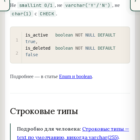
‹
›
smallint 0/1
varchar('Y'/'N')
Не
, не
, не
char(1)
CHECK
с
.
COPY
is_active   
boolean
NOT
NULL
DEFAULT
true
,
is_deleted  
boolean
NOT
NULL
DEFAULT
false
Подробнее — в статье
Enum и boolean
.
Строковые типы
Подробно для человека:
Строковые типы —
text по умолчанию, никогда varchar(255)
.