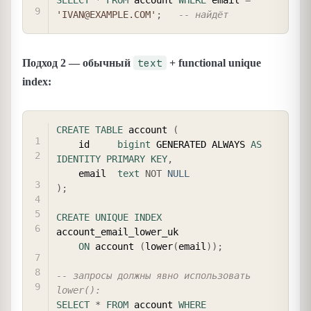
SELECT
*
FROM
 account 
WHERE
 email 
=
'IVAN@EXAMPLE.COM'
;
-- найдёт
text
Подход 2 — обычный
+ functional unique
index:
COPY
CREATE
TABLE
 account 
(
    id     
bigint
 GENERATED ALWAYS 
AS
IDENTITY
PRIMARY
KEY
,
    email  
text
NOT
NULL
)
;
CREATE
UNIQUE
INDEX
account_email_lower_uk

ON
 account 
(
lower
(
email
)
)
;
-- запросы должны явно использовать 
lower():
SELECT
*
FROM
 account 
WHERE