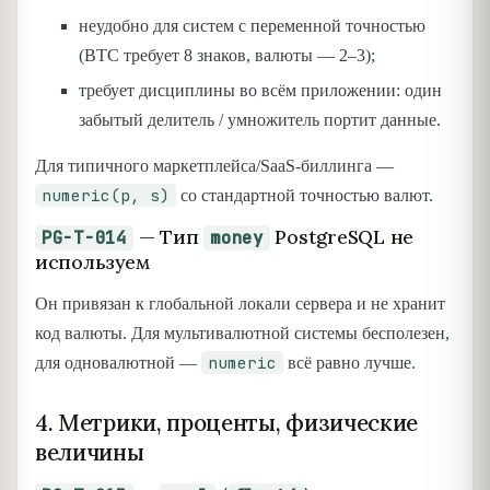
неудобно для систем с переменной точностью
(BTC требует 8 знаков, валюты — 2–3);
требует дисциплины во всём приложении: один
забытый делитель / умножитель портит данные.
Для типичного маркетплейса/SaaS-биллинга —
numeric(p, s)
со стандартной точностью валют.
— Тип
PostgreSQL не
PG-T-014
money
используем
Он привязан к глобальной локали сервера и не хранит
код валюты. Для мультивалютной системы бесполезен,
numeric
для одновалютной —
всё равно лучше.
4. Метрики, проценты, физические
величины