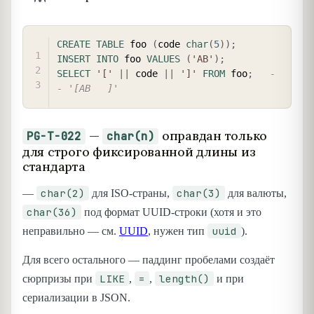
COPY
CREATE
TABLE
 foo 
(
code 
char
(
5
)
)
;
INSERT
INTO
 foo 
VALUES
(
'AB'
)
;
SELECT
'['
||
 code 
||
']'
FROM
 foo
;
-
- '[AB   ]'
—
оправдан только
PG-T-022
char(n)
для строго фиксированной длины из
стандарта
char(2)
char(3)
—
для ISO-страны,
для валюты,
char(36)
под формат UUID-строки (хотя и это
uuid
неправильно — см.
UUID
, нужен тип
).
Для всего остального — паддинг пробелами создаёт
LIKE
=
length()
сюрпризы при
,
,
и при
сериализации в JSON.