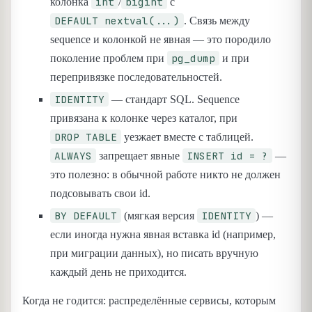
int
bigint
колонка
/
с
DEFAULT nextval(...)
. Связь между
sequence и колонкой не явная — это породило
pg_dump
поколение проблем при
и при
перепривязке последовательностей.
IDENTITY
— стандарт SQL. Sequence
привязана к колонке через каталог, при
DROP TABLE
уезжает вместе с таблицей.
ALWAYS
INSERT id = ?
запрещает явные
—
это полезно: в обычной работе никто не должен
подсовывать свои id.
BY DEFAULT
IDENTITY
(мягкая версия
) —
если иногда нужна явная вставка id (например,
при миграции данных), но писать вручную
каждый день не приходится.
Когда не годится: распределённые сервисы, которым