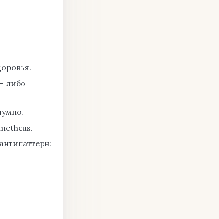
доровья.
— либо
шумно.
metheus.
антипаттерн: