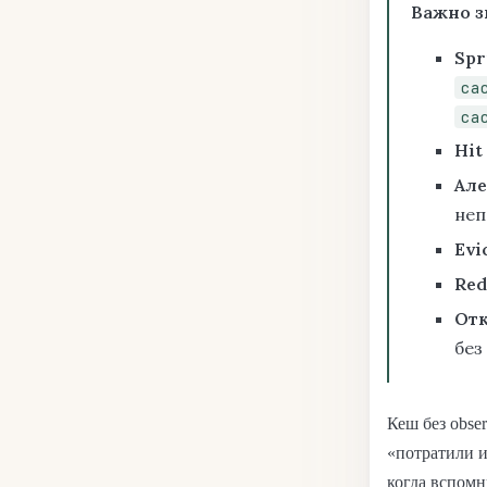
Важно з
Spr
ca
ca
Hit
Але
неп
Evi
Red
От
без
Кеш без obser
«потратили и
когда вспомн