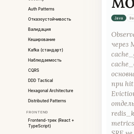
мо
Auth Patterns
Java
Ba
Отказоустойчивость
Валидация
Observ
Кеширование
через 
Kafka (стандарт)
cache_g
Наблюдаемость
cache_e
CQRS
основна
DDD Tactical
при hi
Hexagonal Architecture
Evicti
Distributed Patterns
отдель
redis_
FRONTEND
Frontend-трек (React +
metrics
TypeScript)
SRE не