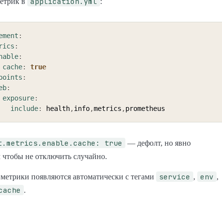
application.yml
етрик в
:
ement
:
rics
:
nable
:
cache
:
true
points
:
eb
:
exposure
:
include
:
 health
,
info
,
metrics
,
t.metrics.enable.cache: true
— дефолт, но явно
 чтобы не отключить случайно.
service
env
 метрики появляются автоматически с тегами
,
,
cache
.