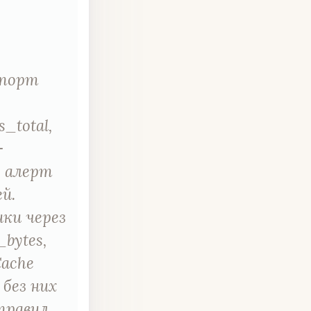
спорт
s_total,
—
); алерт
й.
ики через
bytes,
Cache
 без них
правил