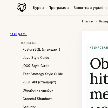
Курсы
Программы
Валютная удалёнк
Главная
›
Кеши
СТАНДАРТЫ
BACKEND
КЕШИРОВАН
PostgreSQL (стандарт)
Ob
Java Style Guide
jOOQ Style Guide
hit
Test Strategy Style Guide
REST API (стандарт)
me
Обработка ошибок
Graceful Shutdown
Security