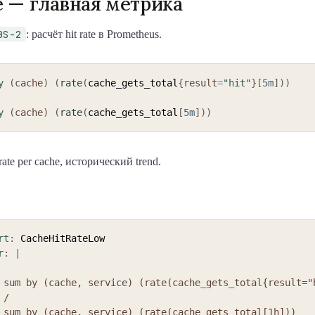
te — главная метрика
BS-2
: расчёт hit rate в Prometheus.
y
(
cache
)
(
rate
(
cache_gets_total
{
result
=
"hit"
}
[
5m
]
)
)
y
(
cache
)
(
rate
(
cache_gets_total
[
5m
]
)
)
rate per cache, исторический trend.
rt
:
 CacheHitRateLow

r
:
|
}[1h]))



[1h]))
