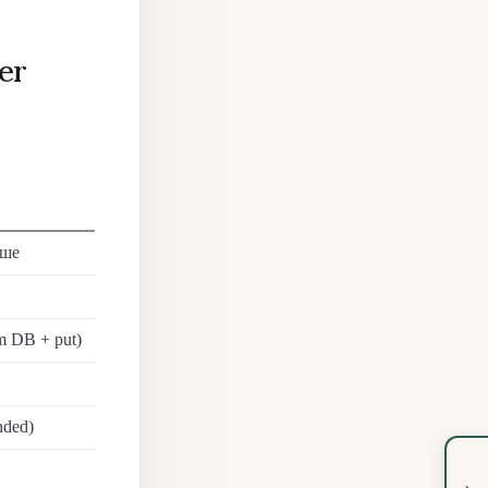
er
еше
m DB + put)
nded)
›