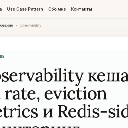
а
Use Case Pattern
Обо мне
Контакты
рование
›
Observability
ИЕ
servability кеш
 rate, eviction
trics и Redis-si