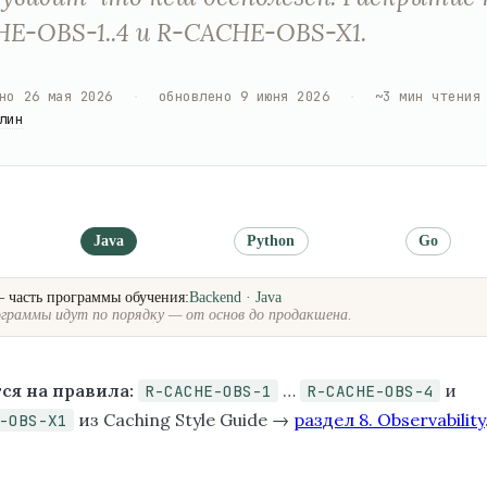
E-OBS-1..4 и R-CACHE-OBS-X1.
но
26 мая 2026
·
обновлено
9 июня 2026
·
~
3
мин чтения
лин
Java
Python
Go
— часть программы обучения:
Backend · Java
граммы идут по порядку — от основ до продакшена.
ся на правила:
…
и
R-CACHE-OBS-1
R-CACHE-OBS-4
из Caching Style Guide →
раздел 8. Observability
-OBS-X1