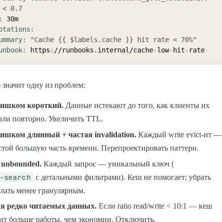
  ) < 0.7
:
 30m

otations
:
ummary
:
"Cache {{ $labels.cache }} hit rate < 70%"
unbook
:
 https
:
//runbooks.internal/cache
-
low
-
hit
-
% значит одну из проблем:
ишком короткий.
Данные истекают до того, как клиенты их
али повторно. Увеличить TTL.
ишком длинный + частая invalidation.
Каждый write evict-ит —
стой большую часть времени. Перепроектировать паттерн.
unbounded.
Каждый запрос — уникальный ключ (
-search
с детальными фильтрами). Кеш не помогает; убрать
елать менее гранулярным.
я редко читаемых данных.
Если ratio read/write < 10:1 — кеш
ит больше работы, чем экономии. Отключить.