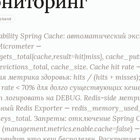
ниторинг
ckend
ability Spring Cache: автоматический эк
Micrometer —
ets_total{cache,result=hit|miss}, cache_put
victions_total, cache_size. Cache hit rate 
я метрика здоровья: hits / (hits + misses
t rate < 70% для долго существующих кеше
on логировать на DEBUG. Redis-side метр
ный Redis Exporter — redis_memory_used_
keys_total. Запреты: отключение Spring 
 (management.metrics.enable.cache=false) —
 увидит что кеш бесполезен. Раскрытие 