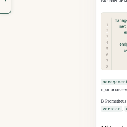
Включение м
manag
met
e
end
w
managemen
прописываем
В Prometheus
version
,