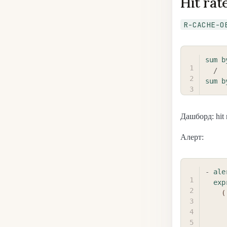
Hit ra
R-CACHE-O
sum
b
/
sum
b
Дашборд: hit 
Алерт:
-
ale
exp
    (

      sum by (cache, service) (rate(cache_gets_total{result="hit"
      /
      sum by (cache, service) (rate(cache_gets_total