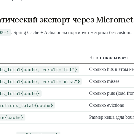
тический экспорт через Micromet
BS-1
: Spring Cache + Actuator экспортирует метрики без custom-
Что показывает
ts_total{cache, result="hit"}
Сколько hits в этом к
ts_total{cache, result="miss"}
Сколько misses
ts_total{cache}
Сколько puts (load fro
ictions_total{cache}
Сколько evictions
ze{cache}
Размер кеша (для bou