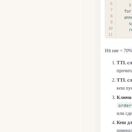
  
for
ann
s
r
Hit rate < 70
TTL сл
прочит
TTL сл
кеш пу
Ключи 
order
или сд
Кеш дл
принос