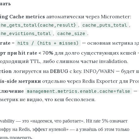
нать
ing Cache metrics
автоматически через Micrometer:
,
,
che_gets_total{cache,result}
cache_puts_total
,
.
che_evictions_total
cache_size
 rate
=
— основная метрика з
hits / (hits + misses)
рт при hit rate < 70%
для долго существующих кешей 
одходящий TTL, либо слишком частые invalidation.
ction
логируется на
DEBUG
с key. INFO/WARN — будет 
is-side метрики
отдельно через Redis Exporter для Pro
ключение
— 
management.metrics.enable.cache=false
 метрик не видно, что кеш бесполезен.
vability — это «надеемся, что работает». Hit rate 5% означает
нфру на Redis, эффект нулевой» — а узнаёшь об этом только
ишь проверить.