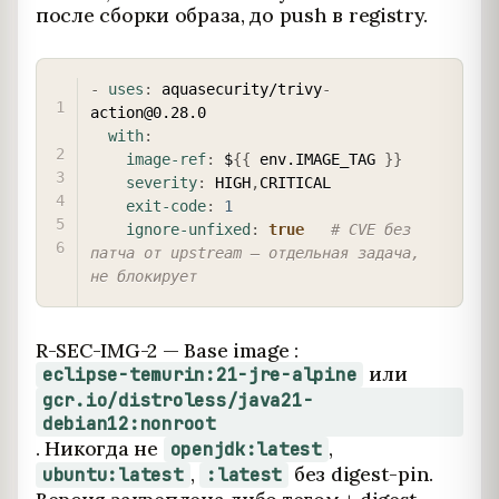
после сборки образа, до push в registry.
COPY
-
uses
:
 aquasecurity/trivy
-
action@0.28.0

with
:
image-ref
:
 $
{
{
 env.IMAGE_TAG 
}
}
severity
:
 HIGH
,
CRITICAL

exit-code
:
1
ignore-unfixed
:
true
# CVE без 
патча от upstream — отдельная задача, 
не блокирует
R-SEC-IMG-2 — Base image :
или
eclipse-temurin:21-jre-alpine
gcr.io/distroless/java21-
debian12:nonroot
. Никогда не
,
openjdk:latest
,
без digest-pin.
ubuntu:latest
:latest