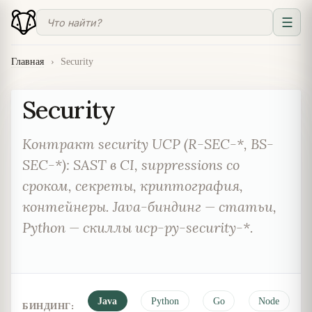
☰
Главная
›
Security
Security
Контракт security UCP (R-SEC-*, BS-
SEC-*): SAST в CI, suppressions со
сроком, секреты, криптография,
контейнеры. Java-биндинг — статьи,
Python — скиллы ucp-py-security-*.
Java
Python
Go
Node
БИНДИНГ: