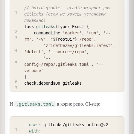
COPY
// build.gradle — gradle wrapper для 
gitleaks (если не хочешь установки 
локально)
task 
gitleaks
(
type
:
 Exec
)
{
    commandLine 
'docker'
,
'run'
,
'--
rm'
,
'-v'
,
"
${
rootDir
}
:/repo"
,
'zricethezav/gitleaks:latest'
,
'detect'
,
'--source=/repo'
,
'--
config=/repo/.gitleaks.toml'
,
'--
verbose'
}
check
.
.gitleaks.toml
И
в корне репо. CI-step:
COPY
-
uses
:
 gitleaks/gitleaks
-
action@v2

with
: