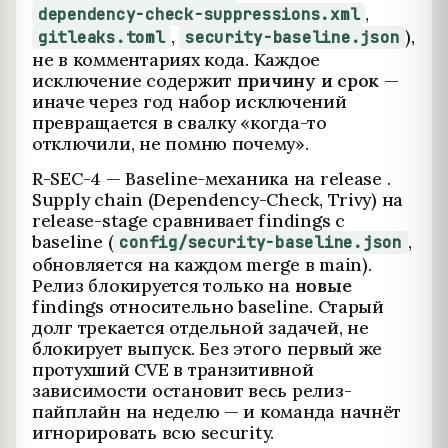
,
dependency-check-suppressions.xml
,
),
gitleaks.toml
security-baseline.json
не в комментариях кода. Каждое
исключение содержит
причину и срок
—
иначе через год набор исключений
превращается в свалку «когда-то
отключили, не помню почему».
R-SEC-4 — Baseline-механика на release .
Supply chain (Dependency-Check, Trivy) на
release-stage сравнивает findings с
baseline (
,
config/security-baseline.json
обновляется на каждом merge в main).
Релиз блокируется только на
новые
findings относительно baseline. Старый
долг трекается отдельной задачей, не
блокирует выпуск. Без этого первый же
протухший CVE в транзитивной
зависимости остановит весь релиз-
пайплайн на неделю — и команда начнёт
игнорировать всю security.