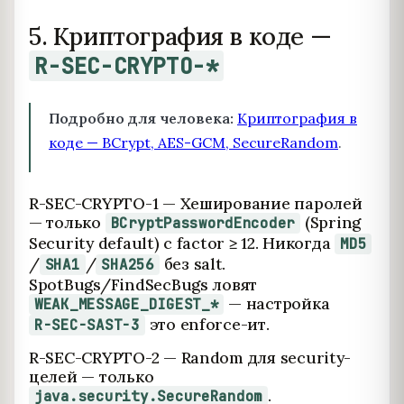
5. Криптография в коде —
R-SEC-CRYPTO-*
Подробно для человека:
Криптография в
коде — BCrypt, AES-GCM, SecureRandom
.
R-SEC-CRYPTO-1 — Хеширование паролей
— только
(Spring
BCryptPasswordEncoder
Security default) с factor ≥ 12. Никогда
MD5
/
/
без salt.
SHA1
SHA256
SpotBugs/FindSecBugs ловят
— настройка
WEAK_MESSAGE_DIGEST_*
это enforce-ит.
R-SEC-SAST-3
R-SEC-CRYPTO-2 — Random для security-
целей — только
.
java.security.SecureRandom