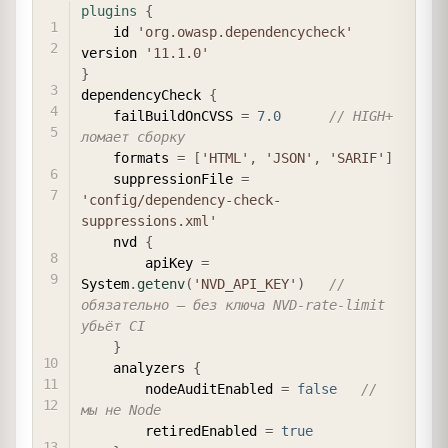
COPY
plugins
{
    id 
'org.owasp.dependencycheck'
version 
'11.1.0'
}
dependencyCheck 
{
    failBuildOnCVSS 
=
7.0
// HIGH+ 
ломает сборку
    formats 
=
[
'HTML'
,
'JSON'
,
'SARIF'
]
    suppressionFile 
=
'config/dependency-check-
suppressions.xml'
    nvd 
{
        apiKey 
=
System
.
getenv
(
'NVD_API_KEY'
)
// 
обязательно — без ключа NVD-rate-limit 
убьёт CI
}
    analyzers 
{
        nodeAuditEnabled 
=
false
// 
мы не Node
        retiredEnabled 
=
true