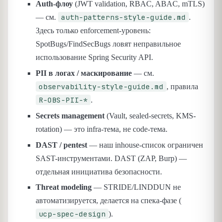
Auth-флоу
(JWT validation, RBAC, ABAC, mTLS)
auth-patterns-style-guide.md
— см.
.
Здесь только enforcement-уровень:
SpotBugs/FindSecBugs ловят неправильное
использование Spring Security API.
PII в логах / маскирование
— см.
observability-style-guide.md
, правила
R-OBS-PII-*
.
Secrets management
(Vault, sealed-secrets, KMS-
rotation) — это infra-тема, не code-тема.
DAST / pentest
— наш inhouse-список ограничен
SAST-инструментами. DAST (ZAP, Burp) —
отдельная инициатива безопасности.
Threat modeling
— STRIDE/LINDDUN не
автоматизируется, делается на спека-фазе (
ucp-spec-design
).