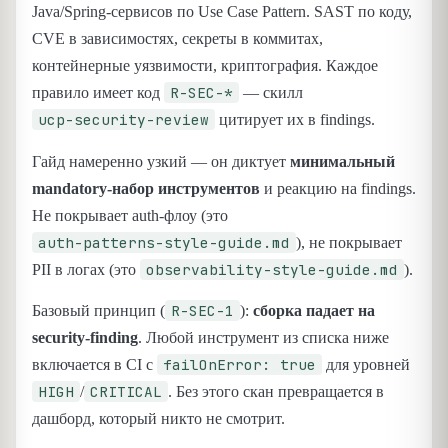
Java/Spring-сервисов по Use Case Pattern. SAST по коду,
CVE в зависимостях, секреты в коммитах,
контейнерные уязвимости, криптография. Каждое
R-SEC-*
правило имеет код
— скилл
ucp-security-review
цитирует их в findings.
Гайд намеренно узкий — он диктует
минимальный
mandatory-набор инструментов
и реакцию на findings.
Не покрывает auth-флоу (это
auth-patterns-style-guide.md
), не покрывает
observability-style-guide.md
PII в логах (это
).
R-SEC-1
Базовый принцип (
):
сборка падает на
security-finding
. Любой инструмент из списка ниже
failOnError: true
включается в CI с
для уровней
HIGH
CRITICAL
/
. Без этого скан превращается в
дашборд, который никто не смотрит.