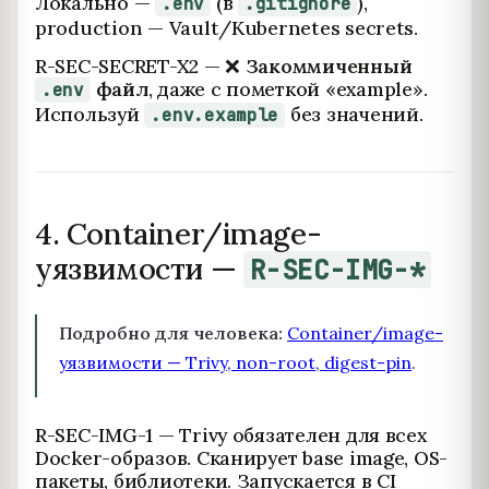
Локально —
(в
),
.env
.gitignore
production — Vault/Kubernetes secrets.
R-SEC-SECRET-X2 — ❌
Закоммиченный
файл
, даже с пометкой «example».
.env
Используй
без значений.
.env.example
4. Container/image-
уязвимости —
R-SEC-IMG-*
Подробно для человека:
Container/image-
уязвимости — Trivy, non-root, digest-pin
.
R-SEC-IMG-1 — Trivy обязателен для всех
Docker-образов. Сканирует base image, OS-
пакеты, библиотеки. Запускается в CI