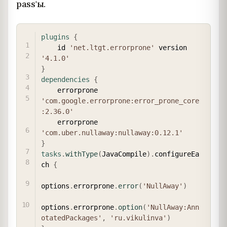
pass'ы.
COPY
plugins
{
    id 
'net.ltgt.errorprone'
 version 
'4.1.0'
}
dependencies
{
    errorprone 
'com.google.errorprone:error_prone_core
:2.36.0'
    errorprone 
'com.uber.nullaway:nullaway:0.12.1'
}
tasks
.
withType
(
JavaCompile
)
.
configureEa
ch 
{
options
.
errorprone
.
error
(
'NullAway'
)
options
.
errorprone
.
option
(
'NullAway:Ann
otatedPackages'
,
'ru.vikulinva'
)