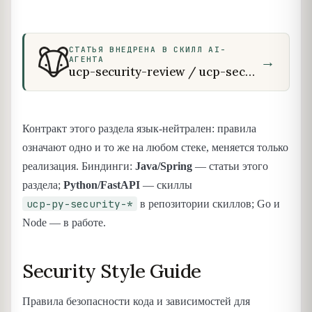
СТАТЬЯ ВНЕДРЕНА В СКИЛЛ AI-
→
АГЕНТА
ucp-security-review / ucp-security-design / ucp-py-security-review / ucp-py-security-design
Контракт этого раздела язык-нейтрален: правила
означают одно и то же на любом стеке, меняется только
реализация. Биндинги:
Java/Spring
— статьи этого
раздела;
Python/FastAPI
— скиллы
ucp-py-security-*
в репозитории скиллов; Go и
Node — в работе.
Security Style Guide
Правила безопасности кода и зависимостей для