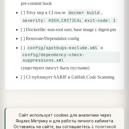
pre-commit hook
docker build
[ ] Trivy step в CI после
,
severity: HIGH,CRITICAL exit-code: 1
[ ] Dockerfile: non-root user, base image с digest-pin
[ ] Renovate/Dependabot config
config/spotbugs-exclude.xml
[ ]
и
config/dependency-check-
suppressions.xml
существуют (могут быть пустыми)
[ ] CI публикует SARIF в GitHub Code Scanning
Сайт использует cookies для аналитики через
Яндекс.Метрику и для работы личного кабинета.
Что нового
·
Стандарты
·
Сквозной кейс
·
Библиотеки
·
Оставаясь на сайте, вы соглашаетесь с
политикой
Методология (Use Case Pattern)