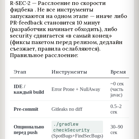
R-SEC-2 — Расслоение по скорости
фидбека . Не все инструменты
запускаются на одном этапе — иначе либо
PR-feedback становится 10 минут
(разработчик начинает обходить), либо
security сдвигается «в самый конец»
(фиксы пакетом перед релизом, дедлайн
съезжает, правила ослабляются).
Правильное расслоение:
Этап
Инструменты
Время
Б
~0 сек
IDE /
Error Prone + NullAway
(часть
Co
каждый build
javac)
0.5–2
Pre-commit
Gitleaks по diff
Co
сек
./gradlew
Ни
Опционально
30–90
checkSecurity
(з
перед push
сек
вр
(SpotBugs+FindSecBugs)