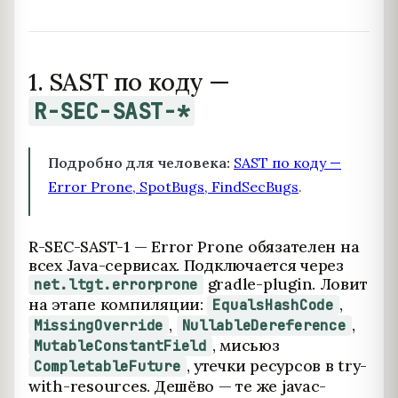
1. SAST по коду —
R-SEC-SAST-*
Подробно для человека:
SAST по коду —
Error Prone, SpotBugs, FindSecBugs
.
R-SEC-SAST-1 — Error Prone обязателен на
всех Java-сервисах. Подключается через
gradle-plugin. Ловит
net.ltgt.errorprone
на этапе компиляции:
,
EqualsHashCode
,
,
MissingOverride
NullableDereference
, мисьюз
MutableConstantField
, утечки ресурсов в try-
CompletableFuture
with-resources. Дешёво — те же javac-