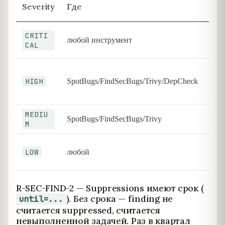
SLA
Severity
Где
ис
сбор
CRITI
любой инструмент
hotf
CAL
24 ч
сбор
пат
HIGH
SpotBugs/FindSecBugs/Trivy/DepCheck
спри
нед
MEDIU
отчё
SpotBugs/FindSecBugs/Trivy
M
дне
игн
LOW
любой
ото
даш
R-SEC-FIND-2 — Suppressions имеют срок (
). Без срока — finding не
until=...
считается suppressed, считается
невыполненной задачей. Раз в квартал