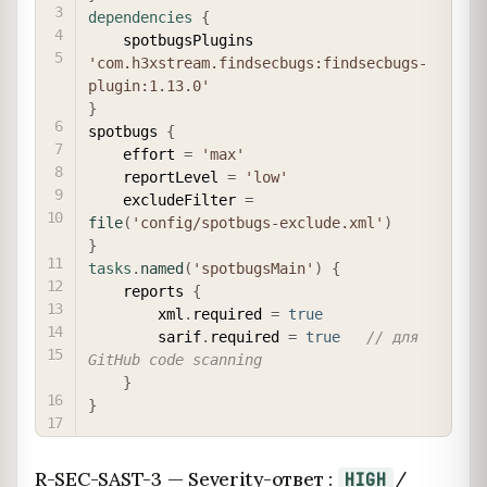
dependencies
{
    spotbugsPlugins 
'com.h3xstream.findsecbugs:findsecbugs-
plugin:1.13.0'
}
spotbugs 
{
    effort 
=
'max'
    reportLevel 
=
'low'
    excludeFilter 
=
file
(
'config/spotbugs-exclude.xml'
)
}
tasks
.
named
(
'spotbugsMain'
)
{
    reports 
{
        xml
.
required 
=
true
        sarif
.
required 
=
true
// для 
GitHub code scanning
}
}
R-SEC-SAST-3 — Severity-ответ :
/
HIGH