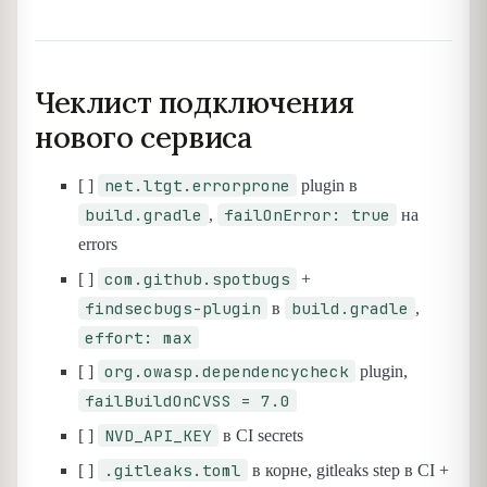
Чеклист подключения
нового сервиса
net.ltgt.errorprone
[ ]
plugin в
build.gradle
failOnError: true
,
на
errors
com.github.spotbugs
[ ]
+
findsecbugs-plugin
build.gradle
в
,
effort: max
org.owasp.dependencycheck
[ ]
plugin,
failBuildOnCVSS = 7.0
NVD_API_KEY
[ ]
в CI secrets
.gitleaks.toml
[ ]
в корне, gitleaks step в CI +