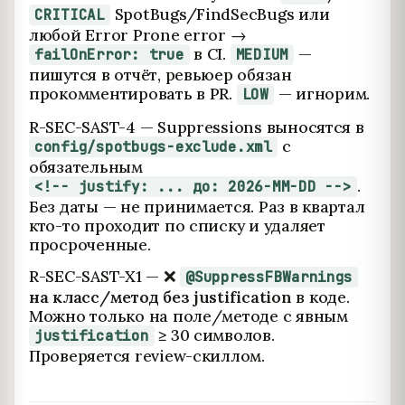
SpotBugs/FindSecBugs или
CRITICAL
любой Error Prone error →
в CI.
—
failOnError: true
MEDIUM
пишутся в отчёт, ревьюер обязан
прокомментировать в PR.
— игнорим.
LOW
R-SEC-SAST-4 — Suppressions выносятся в
с
config/spotbugs-exclude.xml
обязательным
.
<!-- justify: ... до: 2026-MM-DD -->
Без даты — не принимается. Раз в квартал
кто-то проходит по списку и удаляет
просроченные.
R-SEC-SAST-X1 — ❌
@SuppressFBWarnings
на класс/метод без justification
в коде.
Можно только на поле/методе с явным
≥ 30 символов.
justification
Проверяется review-скиллом.