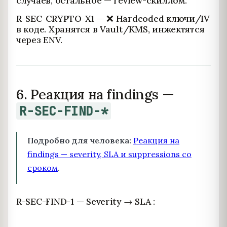
случаев, остальное — review-скиллом.
R-SEC-CRYPTO-X1 — ❌ Hardcoded ключи/IV
в коде. Хранятся в Vault/KMS, инжектятся
через ENV.
6. Реакция на findings —
R-SEC-FIND-*
Подробно для человека:
Реакция на
findings — severity, SLA и suppressions со
сроком
.
R-SEC-FIND-1 — Severity → SLA :