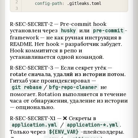
config-path
:
R-SEC-SECRET-2 — Pre-commit hook
установлен через
или
-
husky
pre-commit
framework — не как ручная инструкция в
README. Нет hook = разработчик забудет.
Hook коммитится в репо и
устанавливается одной командой.
R-SEC-SECRET-3 — Если секрет утёк —
rotate сначала, удаляй из истории потом
.
Гитхаб уже проиндексировал —
/
не
git rebase
bfg-repo-cleaner
помогает. Rotation выполняется в течение
часа от обнаружения, удаление из истории
— опционально.
R-SEC-SECRET-X1 — ❌ Секреты в
/
.
application.yml
application-*.yml
Только через
-плейсхолдеры.
${ENV_VAR}