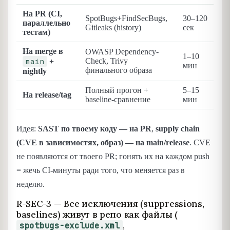
На PR (CI,
SpotBugs+FindSecBugs,
30–120
параллельно
PR
Gitleaks (history)
сек
тестам)
На merge в
OWASP Dependency-
1–10
Ta
main
Check, Trivy
+
мин
(н
финального образа
nightly
Полный прогон +
5–15
На release/tag
Re
baseline-сравнение
мин
Идея:
SAST по твоему коду — на PR
,
supply chain
(CVE в зависимостях, образ) — на main/release
. CVE
не появляются от твоего PR; гонять их на каждом push
= жечь CI-минуты ради того, что меняется раз в
неделю.
R-SEC-3 — Все исключения (suppressions,
baselines) живут в репо как файлы (
,
spotbugs-exclude.xml