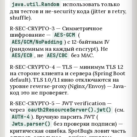
использовать только
java.util.Random
для тестов и не-security кода (jitter в retry,
shuffle).
R-SEC-CRYPTO-3 — Симметричное
шифрование —
(
AES-GCM
) с 12-байтным IV
AES/GCM/NoPadding
(рандомным на каждый encrypt). Не
, не
без MAC.
AES/ECB
AES/CBC
R-SEC-CRYPTO-4 — TLS — минимум TLS 1.2
на стороне клиента и сервера (Spring Boot
default). TLS 1.0/1.1 явно отключаются на
уровне reverse-proxy (Nginx/Envoy) — Java-
код это не проверяет.
R-SEC-CRYPTO-5 — JWT verification —
через
(см.
oauth2ResourceServer().jwt()
). Вручную парсить JWT (
AUTH-4
без проверки подписи) —
Jwts.parser()
критическая ошибка. SpotBugs ловит часть