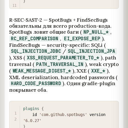
}
R-SEC-SAST-2 — SpotBugs + FindSecBugs
обязательны для всего production-кода.
SpotBugs ловит общие баги (
,
NP_NULL_*
,
),
RC_REF_COMPARISON
EI_EXPOSE_REP
FindSecBugs — security-specific: SQLi (
/
SQL_INJECTION_JDBC
SQL_INJECTION_JPA
), XSS (
), path
XSS_REQUEST_PARAMETER_TO_*
traversal (
), weak crypto
PATH_TRAVERSAL_IN
(
), XXE (
),
WEAK_MESSAGE_DIGEST_*
XXE_*
XML deserialization, hardcoded passwords (
). Один gradle-plugin
HARD_CODE_PASSWORD
покрывает оба.
COPY
plugins
{
    id 
'com.github.spotbugs'
 version 
'6.0.27'
}