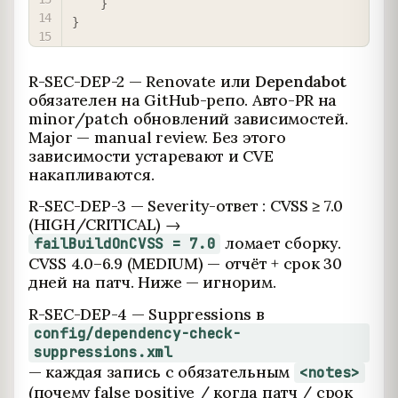
}
}
R-SEC-DEP-2 — Renovate или
Dependabot
обязателен на GitHub-репо. Авто-PR на
minor/patch обновлений зависимостей.
Major — manual review. Без этого
зависимости устаревают и CVE
накапливаются.
R-SEC-DEP-3 — Severity-ответ : CVSS ≥ 7.0
(HIGH/CRITICAL) →
ломает сборку.
failBuildOnCVSS = 7.0
CVSS 4.0–6.9 (MEDIUM) — отчёт + срок 30
дней на патч. Ниже — игнорим.
R-SEC-DEP-4 — Suppressions в
config/dependency-check-
suppressions.xml
— каждая запись с обязательным
<notes>
(почему false positive / когда патч / срок