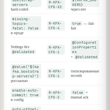
R-KFK-
servers
KERS}
CFG-X2
hard-coded
через env
missing-
R-KFK-
topics-
true
— fail-
CFG-4
fatal: false
fast
в проде
@Configurat
Settings без
ionProperti
R-KFK-
@Validated
es
CFG-1
@Validated
+
@Value("${ka
R-KFK-
fka.bootstra
типизированные
CFG-1
records
p-servers}")
россыпью
enable-auto-
R-KFK-
false
+
commit: true
CFG-2
manual ack
в config
auto-offset-