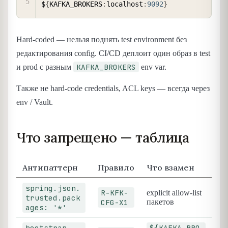
$
{
KAFKA_BROKERS
:
localhost
:
9092
}
Hard-coded — нельзя поднять test environment без
редактирования config. CI/CD деплоит один образ в test
KAFKA_BROKERS
и prod с разным
env var.
Также не hard-code credentials, ACL keys — всегда через
env / Vault.
Что запрещено — таблица
Антипаттерн
Правило
Что взамен
spring.json.
R-KFK-
explicit allow-list
trusted.pack
CFG-X1
пакетов
ages: '*'
bootstrap-
${KAFKA_BRO