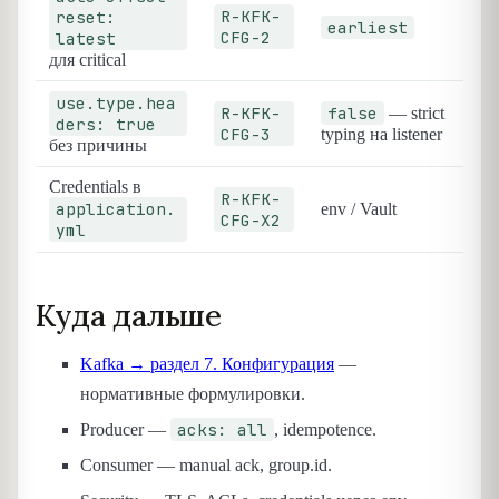
R-KFK-
reset:
earliest
CFG-2
latest
для critical
use.type.hea
R-KFK-
false
— strict
ders: true
CFG-3
typing на listener
без причины
Credentials в
R-KFK-
application.
env / Vault
CFG-X2
yml
Куда дальше
Kafka → раздел 7. Конфигурация
—
нормативные формулировки.
acks: all
Producer —
, idempotence.
Consumer — manual ack, group.id.