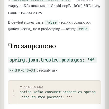
стартует, K8s показывает CrashLoopBackOff, SRE сразу
видит «топика нет».
false
В dev/test может быть
(топики создаются
true
динамически), но в prod/staging — всегда
.
Что запрещено
spring.json.trusted.packages: '*'
R-KFK-CFG-X1
: security risk.
COPY
# КАТАСТРОФА
spring.kafka.consumer.properties.spring
.json.trusted.packages
:
'*'