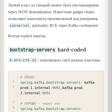
Любой класс из classpath может быть инстанцирован
через JSON deserialization. Известные gadget chains
позволяют выполнить произвольный код (например
ysoserial
payloads). RCE через Kafka сообщение.
Всегда explicit пакеты.
hard-coded
bootstrap-servers
R-KFK-CFG-X2
: невозможно catch разные кластеры.
COPY
# ПЛОХО
spring.kafka.bootstrap-servers
:
 kafka
-
prod
-
1.internal
:
9092
,
kafka
-
prod
-
2.internal
:
9092
# ХОРОШО — через env
spring.kafka.bootstrap-servers
: