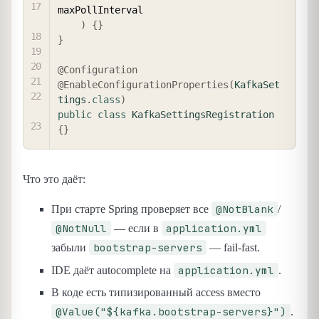
maxPollInterval

)
{
}
}
@Configuration
@EnableConfigurationProperties
(
KafkaSet
tings
.
class
)
public
class
KafkaSettingsRegistration
{
}
Что это даёт:
@NotBlank
При старте Spring проверяет все
/
@NotNull
application.yml
— если в
bootstrap-servers
забыли
— fail-fast.
application.yml
IDE даёт autocomplete на
.
В коде есть типизированный access вместо
@Value("${kafka.bootstrap-servers}")
.