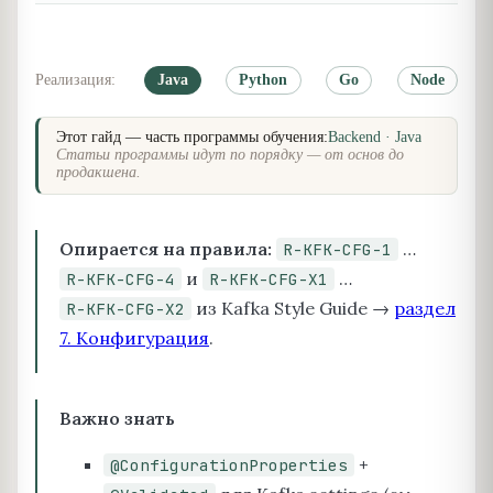
Реализация:
Java
Python
Go
Node
Этот гайд — часть программы обучения:
Backend · Java
Статьи программы идут по порядку — от основ до
продакшена.
Опирается на правила:
…
R-KFK-CFG-1
и
…
R-KFK-CFG-4
R-KFK-CFG-X1
из Kafka Style Guide →
раздел
R-KFK-CFG-X2
7. Конфигурация
.
Важно знать
+
@ConfigurationProperties