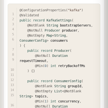
COPY
@ConfigurationProperties
(
"kafka"
)
@Validated
public
record
KafkaSettings
(
@NotBlank
String
 bootstrapServers
,
@NotNull
Producer
 producer
,
@NotEmpty
Map
<
String
,
ConsumerConfig
>
)
{
public
record
Producer
(
@NotNull
Duration
requestTimeout
,
@Min
(
0
)
int
 retryBackoffMs

)
{
}
public
record
ConsumerConfig
(
@NotBlank
String
 groupId
,
@NotEmpty
List
<
@NotBlank
String
>
 topics
,
@Min
(
1
)
int
 concurrency
,
@NotNull
Duration