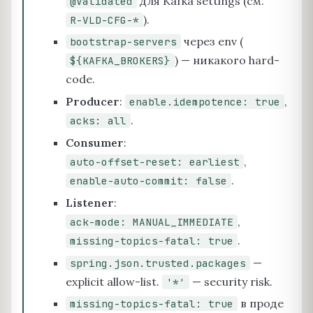
для Kafka settings (см.
@Validated
).
R-VLD-CFG-*
через env (
bootstrap-servers
) — никакого hard-
${KAFKA_BROKERS}
code.
Producer
:
,
enable.idempotence: true
.
acks: all
Consumer
:
,
auto-offset-reset: earliest
.
enable-auto-commit: false
Listener
:
,
ack-mode: MANUAL_IMMEDIATE
.
missing-topics-fatal: true
—
spring.json.trusted.packages
explicit allow-list.
— security risk.
'*'
в проде
missing-topics-fatal: true