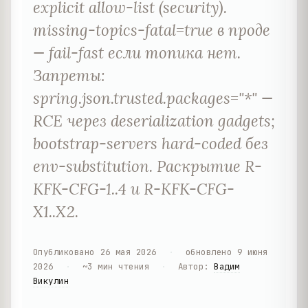
explicit allow-list (security).
missing-topics-fatal=true в проде
— fail-fast если топика нет.
Запреты:
spring.json.trusted.packages="*" —
RCE через deserialization gadgets;
bootstrap-servers hard-coded без
env-substitution. Раскрытие R-
KFK-CFG-1..4 и R-KFK-CFG-
X1..X2.
Опубликовано
26 мая 2026
·
обновлено
9 июня
2026
·
~
3
мин чтения
·
Автор
:
Вадим
Викулин