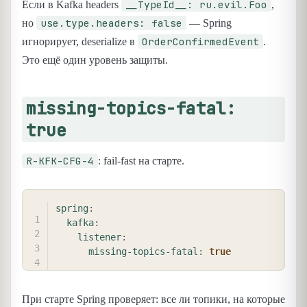
__TypeId__: ru.evil.Foo
Если в Kafka headers
,
use.type.headers: false
но
— Spring
OrderConfirmedEvent
игнорирует, deserialize в
.
Это ещё один уровень защиты.
missing-topics-fatal:
true
R-KFK-CFG-4
: fail-fast на старте.
COPY
spring
:
kafka
:
listener
:
missing-topics-fatal
:
true
При старте Spring проверяет: все ли топики, на которые