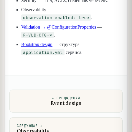
Security — TLS, ACLs, credentials через env.
Observability —
observation-enabled: true
.
Validation → @ConfigurationProperties
—
R-VLD-CFG-*
.
Bootstrap design
— структура
application.yml
сервиса.
←
ПРЕДЫДУЩАЯ
Event design
СЛЕДУЮЩАЯ
→
Observability