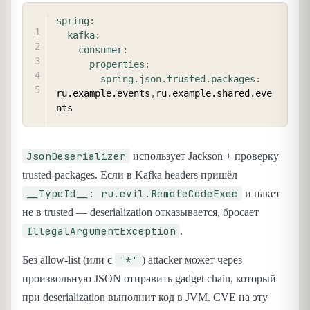
COPY
spring
:
kafka
:
consumer
:
properties
:
spring.json.trusted.packages
:
ru.example.events
,
ru.example.shared.eve
JsonDeserializer
использует Jackson + проверку
trusted-packages. Если в Kafka headers пришёл
__TypeId__: ru.evil.RemoteCodeExec
и пакет
не в trusted — deserialization отказывается, бросает
IllegalArgumentException
.
'*'
Без allow-list (или с
) attacker может через
произвольную JSON отправить gadget chain, который
при deserialization выполнит код в JVM. CVE на эту