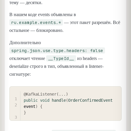
тему — десятки.
В нашем коде events объявлены в
ru.example.events.*
— этот пакет разрешён. Всё
остальное — блокировано.
Дополнительно
spring.json.use.type.headers: false
__TypeId__
отключает чтение
из headers —
deserialize строго в тип, объявленный в listener-
сигнатуре:
COPY
@KafkaListener
(
.
.
.
)
public
void
handle
(
OrderConfirmedEvent
event
)
{
}