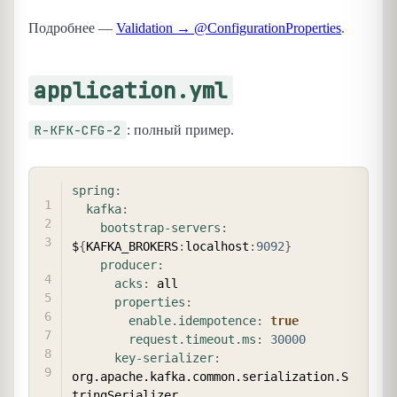
Подробнее —
Validation → @ConfigurationProperties
.
application.yml
R-KFK-CFG-2
: полный пример.
COPY
spring
:
kafka
:
bootstrap-servers
:
$
{
KAFKA_BROKERS
:
localhost
:
9092
}
producer
:
acks
:
 all

properties
:
enable.idempotence
:
true
request.timeout.ms
:
30000
key-serializer
:
org.apache.kafka.common.serialization.S
tringSerializer
