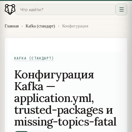
☰
Главная
›
Kafka (стандарт)
›
Конфигурация
KAFKA (СТАНДАРТ)
Конфигурация
Kafka —
application.yml,
trusted-packages и
missing-topics-fatal