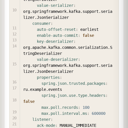
value-serializer
:
org.springframework.kafka.support.seria
lizer.JsonSerializer

consumer
:
auto-offset-reset
:
 earliest

enable-auto-commit
:
false
key-deserializer
:
org.apache.kafka.common.serialization.S
tringDeserializer

value-deserializer
:
org.springframework.kafka.support.seria
lizer.JsonDeserializer

properties
:
spring.json.trusted.packages
:
ru.example.events

spring.json.use.type.headers
:
false
max.poll.records
:
100
max.poll.interval.ms
:
600000
listener
:
ack-mode
:
 MANUAL_IMMEDIATE
