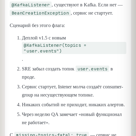
@KafkaListener
, существуют в Kafka. Если нет —
BeanCreationException
, сервис не стартует.
Сценарий без этого флага:
Деплой v1.5 с новым
@KafkaListener(topics =
"user.events")
.
user.events
SRE забыл создать топик
в
проде.
Сервис стартует, listener молча создаёт consumer-
group на несуществующем топике.
Никаких событий не приходит, никаких алертов.
Через неделю QA замечает «новый функционал
не работает».
missing-topics-fatal: true
С
— сервис не