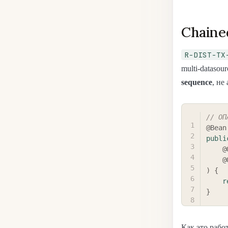
Chaine
R-DIST-TX
multi-datasou
sequence
, не
// ОП
@Bean
publi
@
@
)
{
r
}
Как это работ