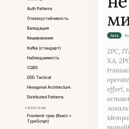
не
Auth Patterns
ми
Отказоустойчивость
Валидация
Java
Ba
Кеширование
Kafka (стандарт)
2PC, J
Наблюдаемость
XA, 2P
CQRS
transac
DDD Tactical
operat
effort
Hexagonal Architecture
оставл
Distributed Patterns
локаль
FRONTEND
Frontend-трек (React +
idempo
TypeScript)
monoli