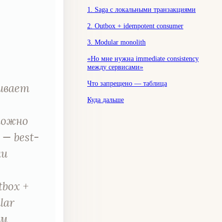
1. Saga с локальными транзакциями
2. Outbox + idempotent consumer
3. Modular monolith
«Но мне нужна immediate consistency
между сервисами»
Что запрещено — таблица
живает
Куда дальше
сложно
 — best-
ми
box +
lar
ым