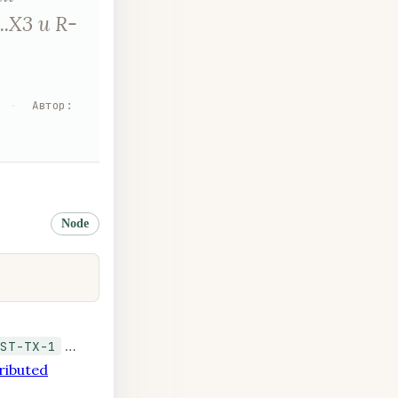
.X3 и R-
·
Автор
:
Node
…
ST-TX-1
ributed