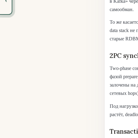
в Kafka» чере
самообман.
То же касаетс
data stack н
старые RDBMS
2PC sync
Two-phase c
фазой prepare
залочены на 
сетевых hops)
Под нагрузкой
растёт, dead
Transacti