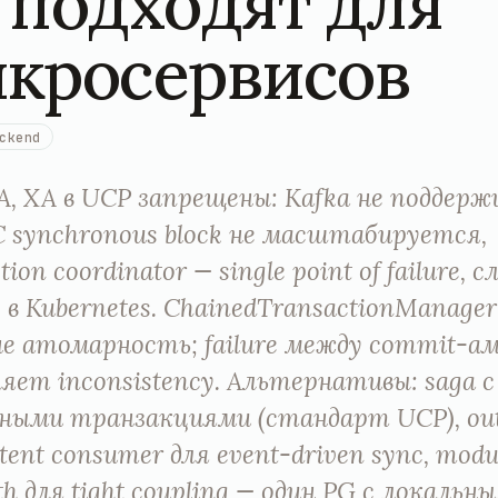
 подходят для
кросервисов
ckend
TA, XA в UCP запрещены: Kafka не поддер
C synchronous block не масштабируется,
tion coordinator — single point of failure, 
e в Kubernetes. ChainedTransactionManager
, не атомарность; failure между commit-а
яет inconsistency. Альтернативы: saga с
ными транзакциями (стандарт UCP), out
tent consumer для event-driven sync, modu
th для tight coupling — один PG с локальн