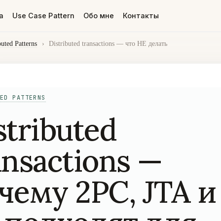
а
Use Case Pattern
Обо мне
Контакты
buted Patterns
›
Distributed transactions — что НЕ делать
ED PATTERNS
stributed
ansactions —
чему 2PC, JTA и