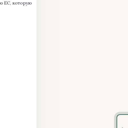
ю EC, которую
›