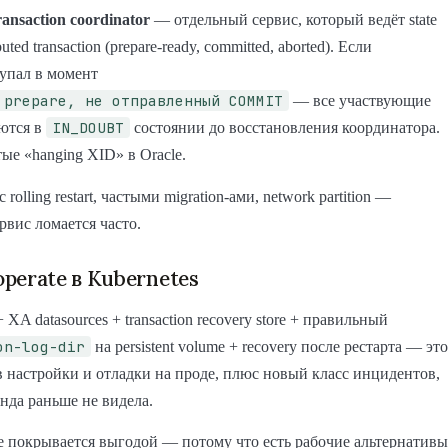
ransaction coordinator
— отдельный сервис, который ведёт state
uted transaction (prepare-ready, committed, aborted). Если
упал в момент
 prepare, не отправленный COMMIT
— все участвующие
IN_DOUBT
ются в
состоянии до восстановления координатора.
ые «hanging XID» в Oracle.
 rolling restart, частыми migration-ами, network partition —
ервис ломается часто.
perate в Kubernetes
XA datasources + transaction recovery store + правильный
on-log-dir
на persistent volume + recovery после рестарта — это
в настройки и отладки на проде, плюс новый класс инцидентов,
нда раньше не видела.
 покрывается выгодой — потому что есть рабочие альтернативы