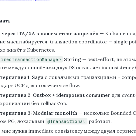
нать
 через JTA/XA в нашем стеке запрещён
— Kafka не по
 не масштабируется, transaction coordinator — single point
хо живёт в Kubernetes.
Spring
— best-effort, не ато
ainedTransactionManager
lure между commit-ами двух DS оставляет inconsistency 
тернатива 1: Saga
с локальными транзакциями + compe
ндарт UCP для cross-service flow.
тернатива 2: Outbox + idempotent consumer
для event
хронизации без rollback'ов.
тернатива 3: Modular monolith
— несколько Bounded C
ом PG, локальный
работает.
@Transactional
 мне нужна immediate consistency между двумя сервис