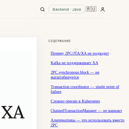
🇷🇺
Backend · Java
СОДЕРЖАНИЕ
Почему 2PC/JTA/XA не подходит
Kafka не поддерживает XA
2PC synchronous block — не
масштабируется
Transaction coordinator — single point of
failure
Сложно operate в Kubernetes
 XA
ChainedTransactionManager — не вариант
Альтернативы — что использовать вместо
2PC