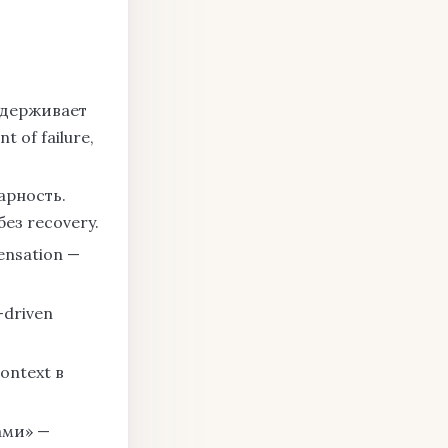
ддерживает
 of failure,
марность.
без recovery.
nsation —
-driven
ontext в
ами» —