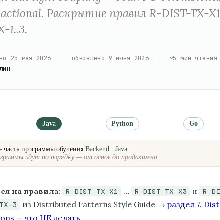
actional. Раскрытие правил R-DIST-TX-X1.
-1..3.
но
25 мая 2026
·
обновлено
9 июня 2026
·
~
5
мин чтения
лин
Java
Python
Go
— часть программы обучения:
Backend · Java
граммы идут по порядку — от основ до продакшена.
ся на правила:
…
и
R-DIST-TX-X1
R-DIST-TX-X3
R-DI
из Distributed Patterns Style Guide →
раздел 7. Dist
TX-3
ions — что НЕ делать
.