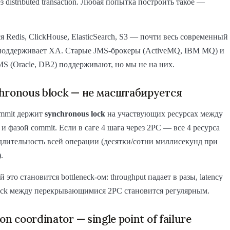
з distributed transaction. Любая попытка построить такое —
я Redis, ClickHouse, ElasticSearch, S3 — почти весь современный
е поддерживает XA. Старые JMS-брокеры (ActiveMQ, IBM MQ) и
 (Oracle, DB2) поддерживают, но мы не на них.
hronous block — не масштабируется
ommit держит
synchronous lock
на участвующих ресурсах между
 и фазой commit. Если в саге 4 шага через 2PC — все 4 ресурса
длительность всей операции (десятки/сотни миллисекунд при
.
 это становится bottleneck-ом: throughput падает в разы, latency
lock между перекрывающимися 2PC становится регулярным.
on coordinator — single point of failure