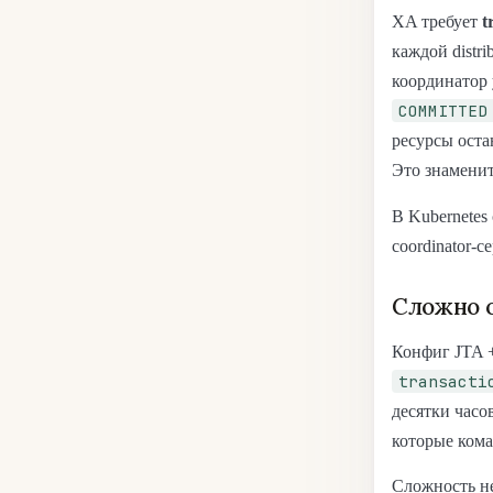
XA требует
t
каждой distrib
координатор 
COMMITTED
ресурсы оста
Это знаменит
В Kubernetes с
coordinator-с
Сложно o
Конфиг JTA + 
transacti
десятки часо
которые кома
Сложность не