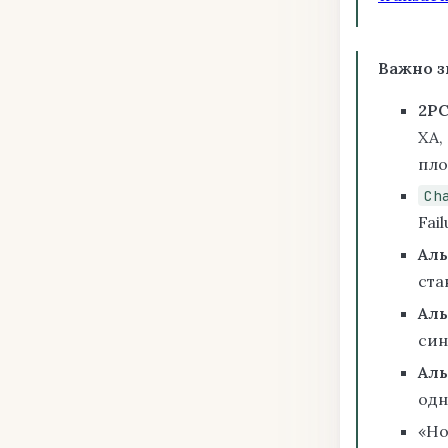
Важно з
2PC
XA,
пло
Ch
Fai
Аль
ста
Аль
син
Аль
одн
«Но