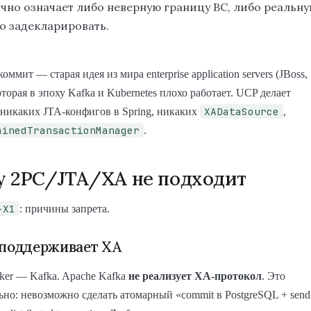
чно означает либо неверную границу BC, либо реальну
о задекларировать.
ммит — старая идея из мира enterprise application servers (JBoss,
оторая в эпоху Kafka и Kubernetes плохо работает. UCP делает
XADataSource
 никаких JTA-конфигов в Spring, никаких
,
ainedTransactionManager
.
у 2PC/JTA/XA не подходит
-X1
: причины запрета.
 поддерживает XA
ker — Kafka. Apache Kafka
не реализует XA-протокол
. Это
но: невозможно сделать атомарный «commit в PostgreSQL + send