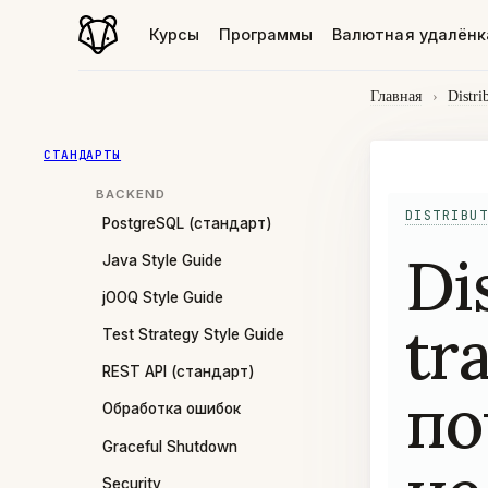
Курсы
Программы
Валютная удалёнк
Главная
›
Distri
СТАНДАРТЫ
BACKEND
DISTRIBUT
PostgreSQL (стандарт)
Di
Java Style Guide
jOOQ Style Guide
tr
Test Strategy Style Guide
REST API (стандарт)
по
Обработка ошибок
Graceful Shutdown
Security