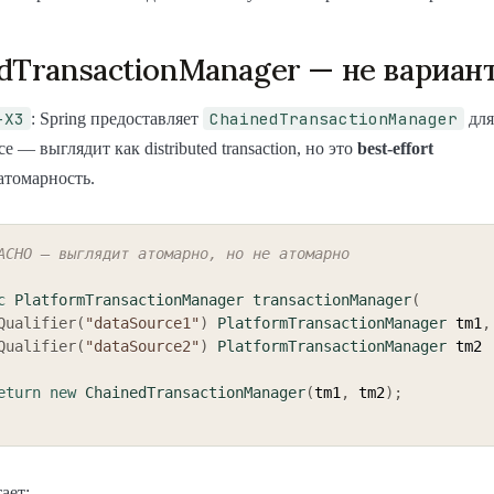
dTransactionManager — не вариан
-X3
ChainedTransactionManager
: Spring предоставляет
для
rce — выглядит как distributed transaction, но это
best-effort
 атомарность.
АСНО — выглядит атомарно, но не атомарно
c
PlatformTransactionManager
transactionManager
(
Qualifier
(
"dataSource1"
)
PlatformTransactionManager
 tm1
,
Qualifier
(
"dataSource2"
)
PlatformTransactionManager
eturn
new
ChainedTransactionManager
(
tm1
,
 tm2
)
;
ает: