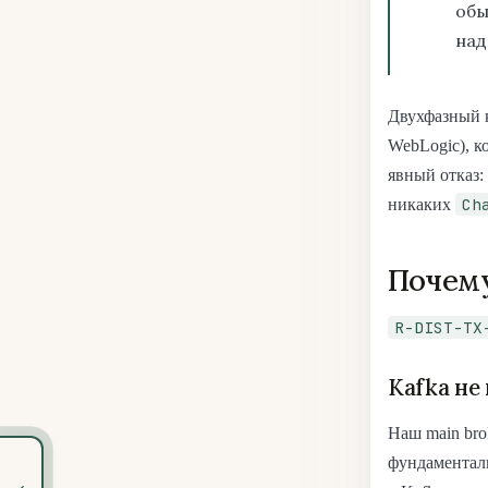
обы
над
Двухфазный ко
WebLogic), к
явный отказ:
Ch
никаких
Почем
R-DIST-TX
Kafka не
Наш main bro
фундаменталь
‹