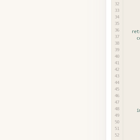
ret
c
i