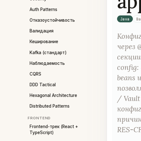
ap
Auth Patterns
Java
Ba
Отказоустойчивость
Валидация
Конфиг 
Кеширование
через 
Kafka (стандарт)
секции 
Наблюдаемость
config
CQRS
beans и
DDD Tactical
позвол
Hexagonal Architecture
/ Vaul
Distributed Patterns
конфиг
причин
FRONTEND
Frontend-трек (React +
RES-CF
TypeScript)