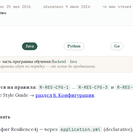
но
25 мая 2026
·
обновлено
9 июня 2026
·
~
4
мин чтения
лин
Java
Python
Go
— часть программы обучения:
Backend · Java
граммы идут по порядку — от основ до продакшена.
ся на правила:
…
и
R-RES-CFG-1
R-RES-CFG-3
R-RES-
ce Style Guide →
раздел 8. Конфигурация
.
нать
фиг Resilience4j — через
(declarative)
application.yml