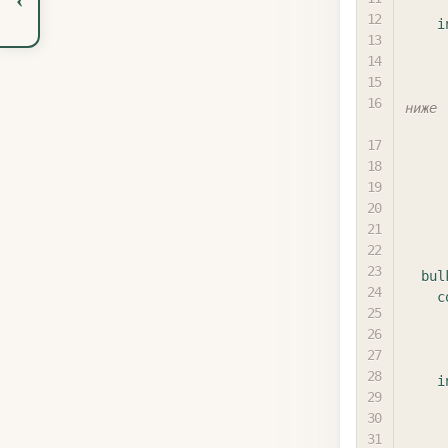
i
ниже
bul
c
i