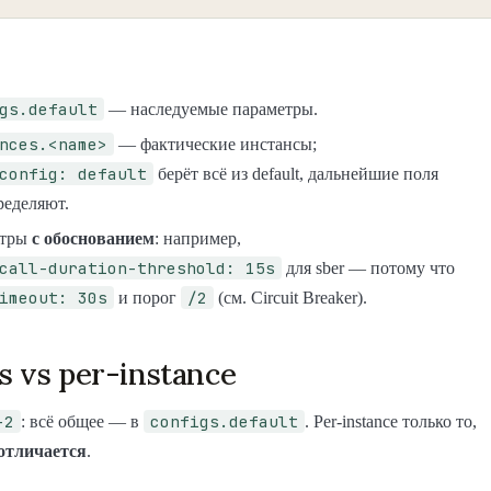
gs.default
— наследуемые параметры.
nces.<name>
— фактические инстансы;
config: default
берёт всё из default, дальнейшие поля
ределяют.
етры
с обоснованием
: например,
call-duration-threshold: 15s
для sber — потому что
imeout: 30s
/2
и порог
(см. Circuit Breaker).
s vs per-instance
-2
configs.default
: всё общее — в
. Per-instance только то,
отличается
.