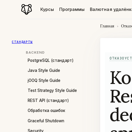
Курсы
Программы
Валютная удалёнк
Главная
›
Отказ
СТАНДАРТЫ
BACKEND
ОТКАЗОУСТ
PostgreSQL (стандарт)
Ко
Java Style Guide
jOOQ Style Guide
Re
Test Strategy Style Guide
REST API (стандарт)
de
Обработка ошибок
Graceful Shutdown
Security