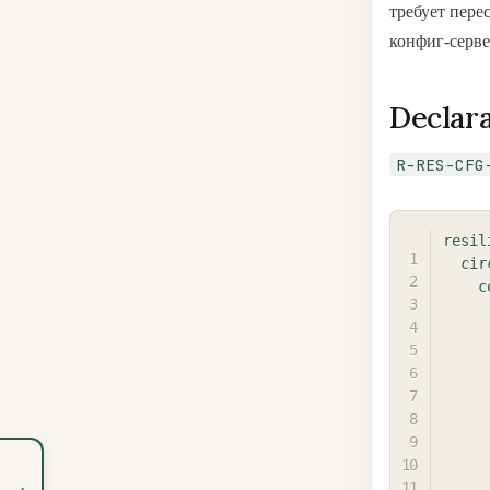
требует пере
конфиг-серве
Declara
R-RES-CFG
resil
cir
c
‹