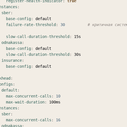
register-health-indicator
:
true
nstances
:
sber
:
base-config
:
 default

failure-rate-threshold
:
30
# критичная систем
slow-call-duration-threshold
:
 15s

odnakassa
:
base-config
:
 default

slow-call-duration-threshold
:
 30s

insurance
:
base-config
:
 default

khead
:
onfigs
:
default
:
max-concurrent-calls
:
10
max-wait-duration
:
 100ms

nstances
:
sber
:
max-concurrent-calls
:
16
odnakassa
: