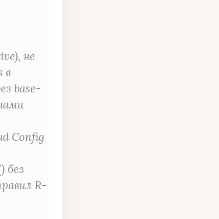
ive), не
s в
ез base-
енами
d Config
) без
правил R-