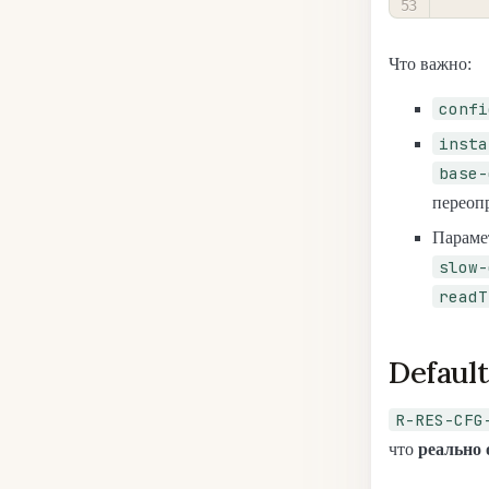
Что важно:
confi
insta
base-
переоп
Парам
slow-
readT
Default
R-RES-CFG
что
реально 