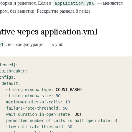
application.yml
сборки и редеплоя. Если в
— меняются
ром, без выкатки. Раскрытие раздела 8 гайда.
tive через application.yml
-1
: вся конфигурация — в yml.
ience4j
:
cuitbreaker
:
onfigs
:
default
:
sliding-window-type
:
 COUNT_BASED

sliding-window-size
:
50
minimum-number-of-calls
:
10
failure-rate-threshold
:
50
wait-duration-in-open-state
:
 30s

permitted-number-of-calls-in-half-open-state
:
3
slow-call-rate-threshold
:
50