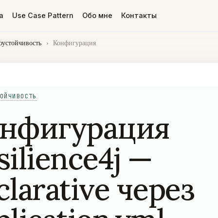
а
Use Case Pattern
Обо мне
Контакты
оустойчивость
›
Конфигурация
ОЙЧИВОСТЬ
нфигурация
silience4j —
clarative через