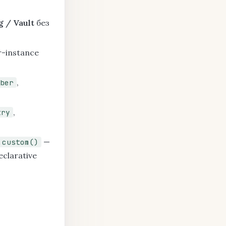
g / Vault
без
-instance
,
ber
,
try
—
.custom()
clarative