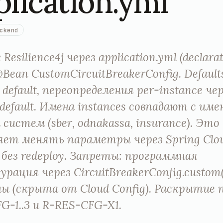
plication.yml
ckend
Resilience4j через application.yml (declarat
@Bean CustomCircuitBreakerConfig. Default
default, переопределения per-instance чер
: default. Имена instances совпадают с им
 систем (sber, odnakassa, insurance). Это
яет менять параметры через Spring Clou
t без redeploy. Запреты: программная
урация через CircuitBreakerConfig.custom(
ы (скрыта от Cloud Config). Раскрытие 
G-1..3 и R-RES-CFG-X1.