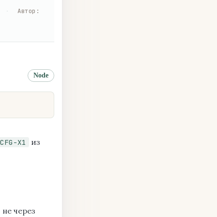
·
Автор
:
Node
из
CFG-X1
, не через