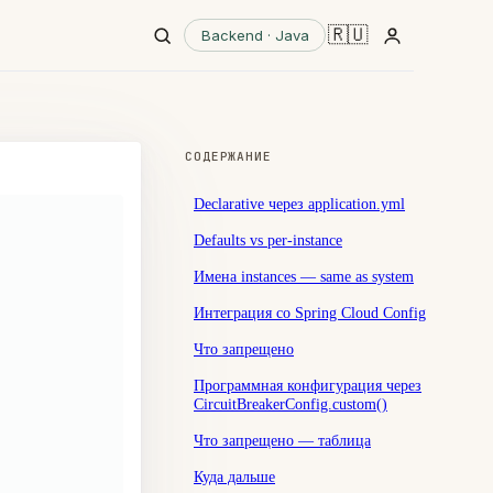
🇷🇺
Backend · Java
СОДЕРЖАНИЕ
Declarative через application.yml
Defaults vs per-instance
Имена instances — same as system
Интеграция со Spring Cloud Config
Что запрещено
Программная конфигурация через
CircuitBreakerConfig.custom()
Что запрещено — таблица
Куда дальше