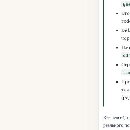
@B
Это
red
Def
чер
Име
od
Стр
ti
Про
тол
(ре
Resilience4j
реального по