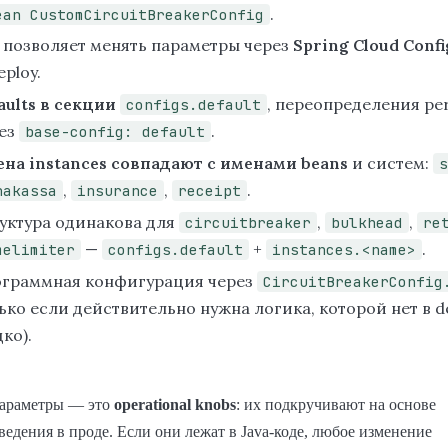
.
ean CustomCircuitBreakerConfig
 позволяет менять параметры через
Spring Cloud Confi
eploy.
aults в секции
, переопределения per
configs.default
ез
.
base-config: default
на instances совпадают с именами beans
и систем:
s
,
,
.
nakassa
insurance
receipt
уктура одинакова для
,
,
circuitbreaker
bulkhead
re
—
+
.
melimiter
configs.default
instances.<name>
граммная конфигурация через
CircuitBreakerConfig
ько если действительно нужна логика, которой нет в de
дко).
-параметры — это
operational knobs
: их подкручивают на основе
ведения в проде. Если они лежат в Java-коде, любое изменение