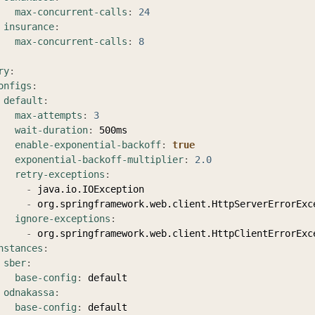
max-concurrent-calls
:
24
insurance
:
max-concurrent-calls
:
8
ry
:
onfigs
:
default
:
max-attempts
:
3
wait-duration
:
 500ms

enable-exponential-backoff
:
true
exponential-backoff-multiplier
:
2.0
retry-exceptions
:
-
 java.io.IOException

-
 org.springframework.web.client.HttpServerErrorExce
ignore-exceptions
:
-
 org.springframework.web.client.HttpClientErrorExce
nstances
:
sber
:
base-config
:
 default

odnakassa
:
base-config
: