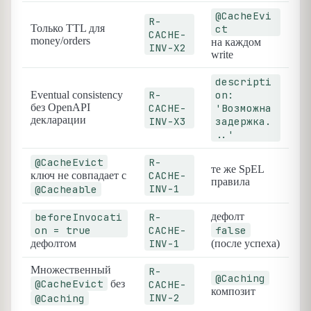
@CacheEvi
R-
Только TTL для
ct
CACHE-
money/orders
на каждом
INV-X2
write
descripti
R-
on:
Eventual consistency
без OpenAPI
CACHE-
'Возможна
декларации
INV-X3
задержка.
..'
@CacheEvict
R-
те же SpEL
CACHE-
ключ не совпадает с
правила
INV-1
@Cacheable
beforeInvocati
R-
дефолт
on = true
CACHE-
false
INV-1
дефолтом
(после успеха)
Множественный
R-
@Caching
@CacheEvict
без
CACHE-
композит
INV-2
@Caching