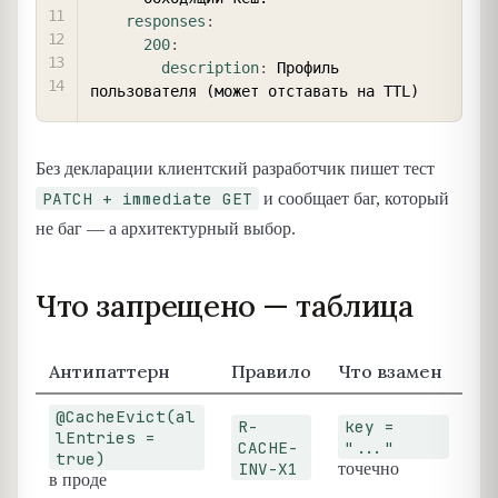
responses
:
200
:
description
:
 Профиль 
Без декларации клиентский разработчик пишет тест
PATCH + immediate GET
и сообщает баг, который
не баг — а архитектурный выбор.
Что запрещено — таблица
Антипаттерн
Правило
Что взамен
@CacheEvict(al
R-
key =
lEntries =
CACHE-
"..."
true)
INV-X1
точечно
в проде