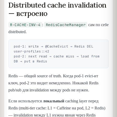
Distributed cache invalidation
— встроено
R-CACHE-INV-4
RedisCacheManager
:
сам по себе
distributed.
pod-1: write → @CacheEvict → Redis DEL 
user-profiles::42

pod-2: next read → cache miss → load from 
Redis — общий source of truth. Когда pod-1 evict-ит
ключ, pod-2 это видит немедленно. Никакой Redis
pub/sub для invalidation между pods не нужен.
Если используется
локальный
caching layer перед
Redis (multi-tier cache: L1 = Caffeine на pod, L2 = Redis)
— invalidation между L1 нужна явная через Redis