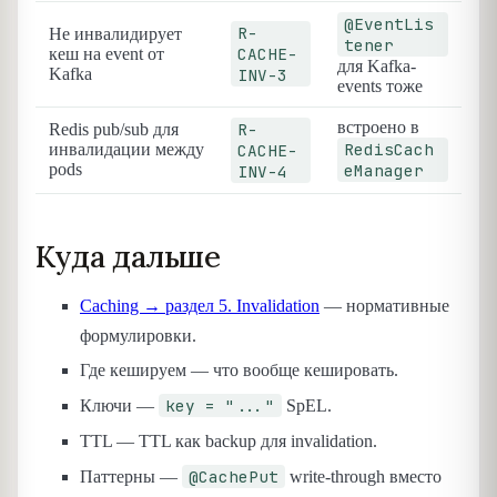
@EventLis
R-
Не инвалидирует
tener
CACHE-
кеш на event от
для Kafka-
Kafka
INV-3
events тоже
встроено в
R-
Redis pub/sub для
RedisCach
инвалидации между
CACHE-
pods
eManager
INV-4
Куда дальше
Caching → раздел 5. Invalidation
— нормативные
формулировки.
Где кешируем — что вообще кешировать.
key = "..."
Ключи —
SpEL.
TTL — TTL как backup для invalidation.
@CachePut
Паттерны —
write-through вместо