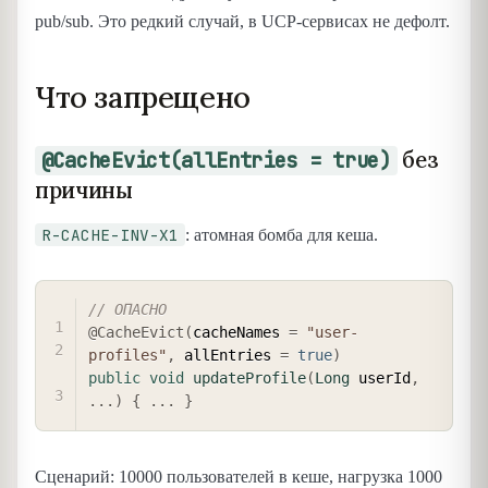
pub/sub. Это редкий случай, в UCP-сервисах не дефолт.
Что запрещено
без
@CacheEvict(allEntries = true)
причины
R-CACHE-INV-X1
: атомная бомба для кеша.
COPY
// ОПАСНО
@CacheEvict
(
cacheNames 
=
"user-
profiles"
,
 allEntries 
=
true
)
public
void
updateProfile
(
Long
 userId
,
.
.
.
)
{
.
.
.
}
Сценарий: 10000 пользователей в кеше, нагрузка 1000