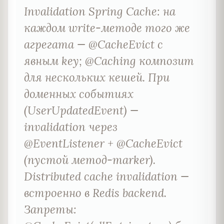
Invalidation Spring Cache: на
каждом write-методе того же
агрегата — @CacheEvict с
явным key; @Caching композит
для нескольких кешей. При
доменных событиях
(UserUpdatedEvent) —
invalidation через
@EventListener + @CacheEvict
(пустой метод-marker).
Distributed cache invalidation —
встроенно в Redis backend.
Запреты: