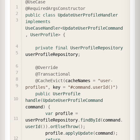
@UseCase
@RequiredArgsConstructor
public
class
UpdateUserProfileHandler
implements
UseCaseHandler
<
UpdateUserProfileCommand
,
UserProfile
>
{
private
final
UserProfileRepository
userProfileRepository
;
@Override
@Transactional
@CacheEvict
(
cacheNames 
=
"user-
profiles"
,
 key 
=
"#command.userId()"
)
public
UserProfile
handle
(
UpdateUserProfileCommand
command
)
{
var
 profile 
=
userProfileRepository
.
findById
(
command
.
userId
(
)
)
.
orElseThrow
(
)
;
        profile
.
applyUpdate
(
command
)
;
return