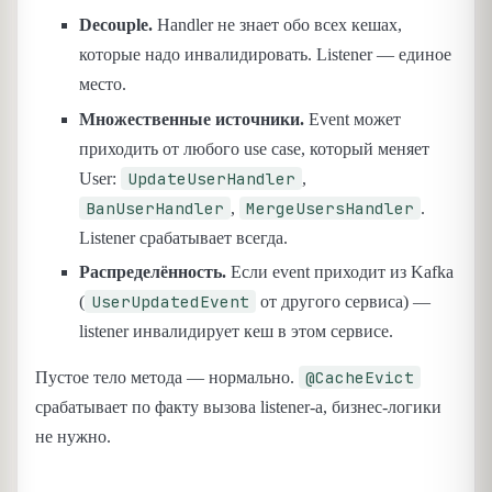
Decouple.
Handler не знает обо всех кешах,
которые надо инвалидировать. Listener — единое
место.
Множественные источники.
Event может
приходить от любого use case, который меняет
UpdateUserHandler
User:
,
BanUserHandler
MergeUsersHandler
,
.
Listener срабатывает всегда.
Распределённость.
Если event приходит из Kafka
UserUpdatedEvent
(
от другого сервиса) —
listener инвалидирует кеш в этом сервисе.
@CacheEvict
Пустое тело метода — нормально.
срабатывает по факту вызова listener-а, бизнес-логики
не нужно.