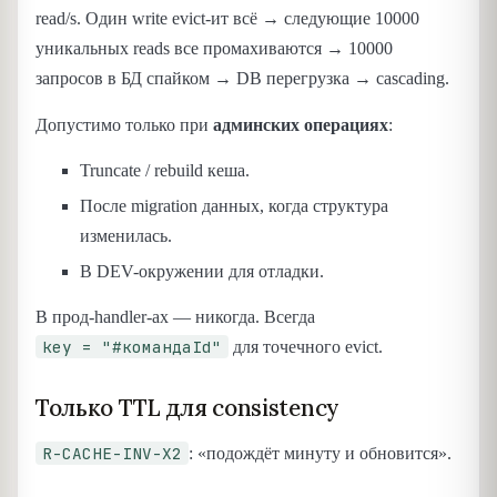
read/s. Один write evict-ит всё → следующие 10000
уникальных reads все промахиваются → 10000
запросов в БД спайком → DB перегрузка → cascading.
Допустимо только при
админских операциях
:
Truncate / rebuild кеша.
После migration данных, когда структура
изменилась.
В DEV-окружении для отладки.
В прод-handler-ах — никогда. Всегда
key = "#командаId"
для точечного evict.
Только TTL для consistency
R-CACHE-INV-X2
: «подождёт минуту и обновится».