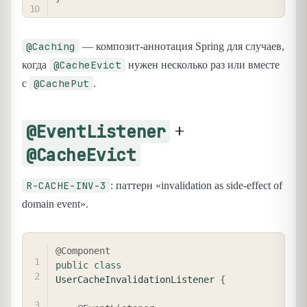
@Caching
— композит-аннотация Spring для случаев,
@CacheEvict
когда
нужен несколько раз или вместе
@CachePut
с
.
+
@EventListener
@CacheEvict
R-CACHE-INV-3
: паттерн «invalidation as side-effect of
domain event».
COPY
@Component
public
class
UserCacheInvalidationListener
{