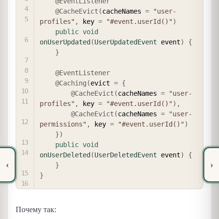
@EventListener
@CacheEvict
(
cacheNames 
=
"user-
profiles"
,
 key 
=
"#event.userId()"
)
public
void
onUserUpdated
(
UserUpdatedEvent
 event
)
{
}
@EventListener
@Caching
(
evict 
=
{
@CacheEvict
(
cacheNames 
=
"user-
profiles"
,
 key 
=
"#event.userId()"
)
,
@CacheEvict
(
cacheNames 
=
"user-
permissions"
,
 key 
=
"#event.userId()"
)
}
)
public
void
onUserDeleted
(
UserDeletedEvent
 event
)
{
‹
›
}
}
Почему так: