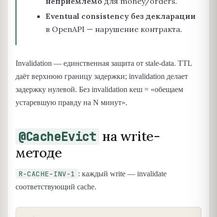
неприемлемо
для money/orders.
Eventual consistency без декларации
в OpenAPI — нарушение контракта.
Invalidation — единственная защита от stale-data. TTL
даёт верхнюю границу задержки; invalidation делает
задержку нулевой. Без invalidation кеш = «обещаем
устаревшую правду на N минут».
на write-
@CacheEvict
методе
R-CACHE-INV-1
: каждый write — invalidate
соответствующий cache.
COPY