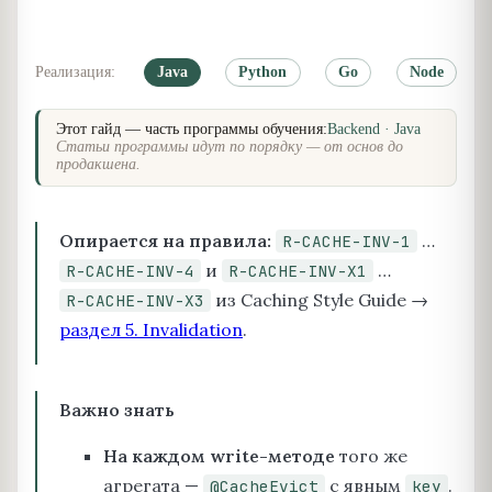
Реализация:
Java
Python
Go
Node
Этот гайд — часть программы обучения:
Backend · Java
Статьи программы идут по порядку — от основ до
продакшена.
Опирается на правила:
…
R-CACHE-INV-1
и
…
R-CACHE-INV-4
R-CACHE-INV-X1
из Caching Style Guide →
R-CACHE-INV-X3
раздел 5. Invalidation
.
Важно знать
На каждом write-методе
того же
агрегата —
с явным
.
@CacheEvict
key