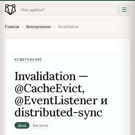
☰
Главная
›
Кеширование
›
Invalidation
КЕШИРОВАНИЕ
Invalidation —
@CacheEvict,
@EventListener и
distributed-sync
Java
Backend