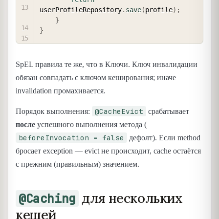
userProfileRepository
.
save
(
profile
)
;
}
}
SpEL правила те же, что в Ключи. Ключ инвалидации
обязан совпадать с ключом кеширования; иначе
invalidation промахивается.
@CacheEvict
Порядок выполнения:
срабатывает
после
успешного выполнения метода (
beforeInvocation = false
дефолт). Если method
бросает exception — evict не происходит, cache остаётся
с прежним (правильным) значением.
для нескольких
@Caching
кешей