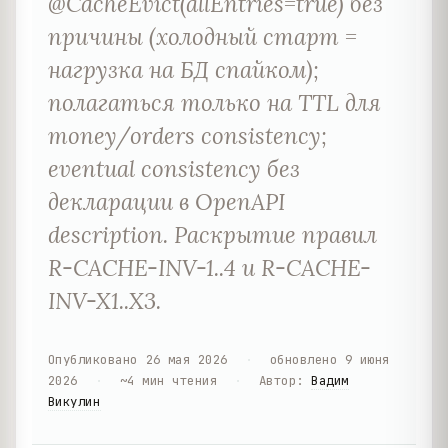
@CacheEvict(allEntries=true) без
причины (холодный старт =
нагрузка на БД спайком);
полагаться только на TTL для
money/orders consistency;
eventual consistency без
декларации в OpenAPI
description. Раскрытие правил
R-CACHE-INV-1..4 и R-CACHE-
INV-X1..X3.
Опубликовано
26 мая 2026
·
обновлено
9 июня
2026
·
~
4
мин чтения
·
Автор
:
Вадим
Викулин