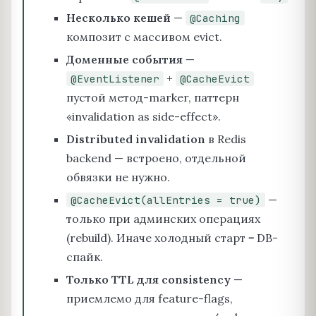
Несколько кешей
—
@Caching
композит с массивом evict.
Доменные события
—
+
@EventListener
@CacheEvict
пустой метод-marker, паттерн
«invalidation as side-effect».
Distributed invalidation
в Redis
backend — встроено, отдельной
обвязки не нужно.
—
@CacheEvict(allEntries = true)
только при админских операциях
(rebuild). Иначе холодный старт = DB-
спайк.
Только TTL для consistency
—
приемлемо для feature-flags,