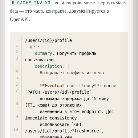
R-CACHE-INV-X3
: если endpoint может вернуть stale-
data — это часть контракта, документируется в
OpenAPI.
COPY
/users/
{
id
}
/profile
:
get
:
summary
:
 Получить профиль 
пользователя

description
:
|
      Возвращает профиль из кеша.
**Eventual
consistency**
:
 после 
`PATCH /users/
{
id
}
/profile`

      возможна задержка до 15 минут 
(TTL кеша) до отражения

      изменений в этом endpoint. Для 
immediate consistency

      использовать `GET 
/users/
{
id
}
/profile
?
fresh=true`
,
      обходящий кеш.
