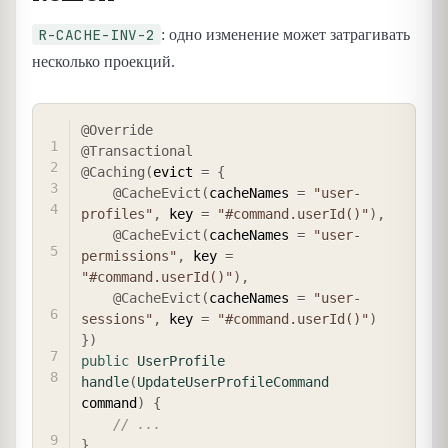
R-CACHE-INV-2
: одно изменение может затрагивать
несколько проекций.
COPY
@Override
@Transactional
@Caching
(
evict 
=
{
@CacheEvict
(
cacheNames 
=
"user-
profiles"
,
 key 
=
"#command.userId()"
)
,
@CacheEvict
(
cacheNames 
=
"user-
permissions"
,
 key 
=
"#command.userId()"
)
,
@CacheEvict
(
cacheNames 
=
"user-
sessions"
,
 key 
=
"#command.userId()"
)
}
)
public
UserProfile
handle
(
UpdateUserProfileCommand
command
)
{
// ...
}