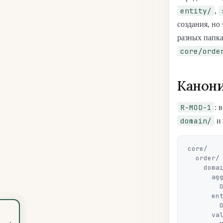
entity/
,
создания, но
разных папка
core/orde
Канони
R-MOD-1
: 
domain/
и
core/

  order/                                 # Bounded Context: Order

    domain/

      aggregate/

        Order.java                       # AggregateRoot

      entity/

        OrderItem.java                   # внутренняя Entity агрегата

      valueobject/

‹