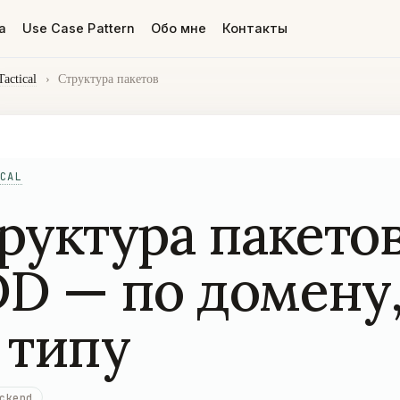
а
Use Case Pattern
Обо мне
Контакты
actical
›
Структура пакетов
CAL
руктура пакетов
D — по домену,
 типу
ckend