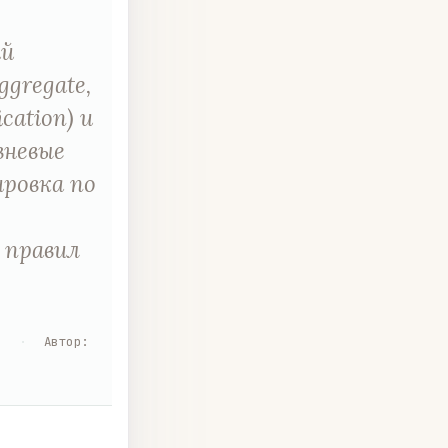
ий
ggregate,
ication) и
вневые
ировка по
 правил
я
·
Автор
: