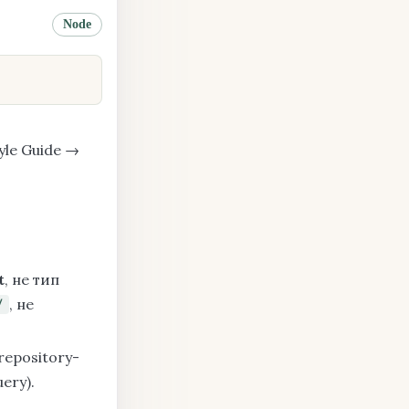
Node
yle Guide →
t
, не тип
, не
/
 repository-
ery).