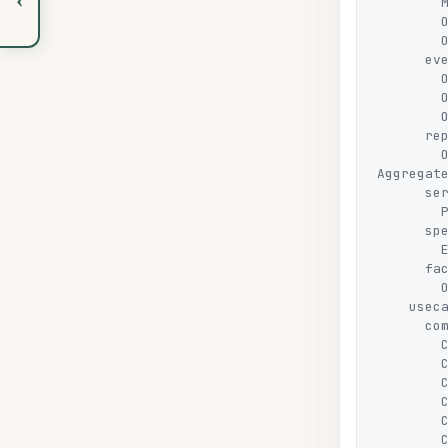
        Money.java

        OrderId.java

        OrderStatus.java                 # enum, тоже сюда (фактически VO)

      event/

        OrderCreated.java

        OrderConfirmed.java

        OrderCancelled.java

      repository/

        OrderRepository.java             # interface, наследует 
Aggregate
      service/                           # опционально

        PricingService.java

      specification/                     # опционально

        EligibleForRefundSpec.java

      factory/                           # опционально

        OrderFactory.java

    usecase/

      command/

        CreateOrder.java

        CreateOrderHandler.java

        ConfirmOrder.java

        ConfirmOrderHandler.java

        CancelOrder.java

        CancelOrderHandler.java
