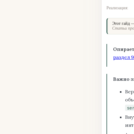
Реализация:
Этот гайд 
Статьи про
Опирает
раздел 9
Важно з
Вер
объ
se
Вну
инт