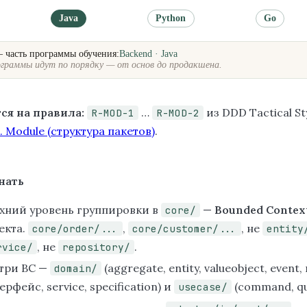
Java
Python
Go
— часть программы обучения:
Backend · Java
граммы идут по порядку — от основ до продакшена.
ся на правила:
…
из DDD Tactical St
R-MOD-1
R-MOD-2
. Module (структура пакетов)
.
нать
хний уровень группировки в
—
Bounded Contex
core/
екта.
,
, не
core/order/...
core/customer/...
entity
, не
.
rvice/
repository/
три BC —
(aggregate, entity, valueobject, event,
domain/
ерфейс, service, specification) и
(command, qu
usecase/