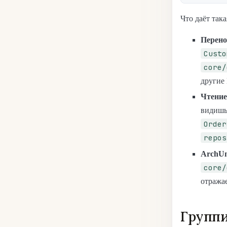
Что даёт така
Перено
Custo
core/
другие 
Чтение
видиш
Order
repos
ArchUni
core/
отража
Группи