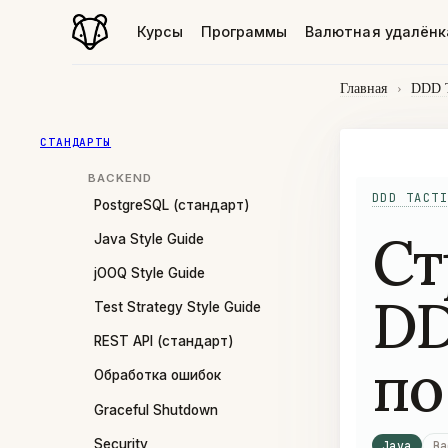
Курсы
Программы
Валютная удалёнк
Главная
›
DDD T
СТАНДАРТЫ
BACKEND
DDD TACTI
PostgreSQL (стандарт)
Ст
Java Style Guide
jOOQ Style Guide
DD
Test Strategy Style Guide
REST API (стандарт)
по
Обработка ошибок
Graceful Shutdown
Security
Java
Ba