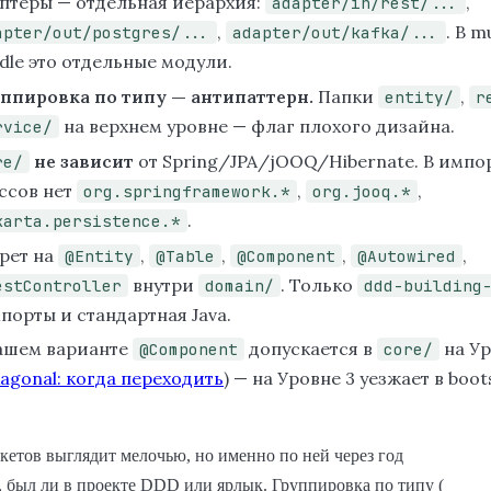
птеры — отдельная иерархия:
,
adapter/in/rest/...
,
. В m
apter/out/postgres/...
adapter/out/kafka/...
dle это отдельные модули.
ппировка по типу — антипаттерн.
Папки
,
entity/
r
на верхнем уровне — флаг плохого дизайна.
rvice/
не зависит
от Spring/JPA/jOOQ/Hibernate. В импо
re/
ссов нет
,
,
org.springframework.*
org.jooq.*
.
karta.persistence.*
рет на
,
,
,
,
@Entity
@Table
@Component
@Autowired
внутри
. Только
estController
domain/
ddd-building
порты и стандартная Java.
ашем варианте
допускается в
на Ур
@Component
core/
agonal: когда переходить
) — на Уровне 3 уезжает в boot
кетов выглядит мелочью, но именно по ней через год
, был ли в проекте DDD или ярлык. Группировка по типу (