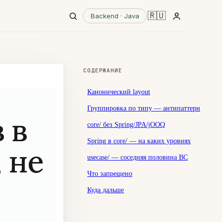
🇷🇺
Backend · Java
СОДЕРЖАНИЕ
Канонический layout
Группировка по типу — антипаттерн
 в
core/ без Spring/JPA/jOOQ
Spring в core/ — на каких уровнях
 не
usecase/ — соседняя половина BC
Что запрещено
Куда дальше