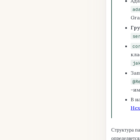
Ада
ad
Gra
Гру
se
co
кла
ja
Зап
@R
-им
В н
Hex
Структура па
определяется