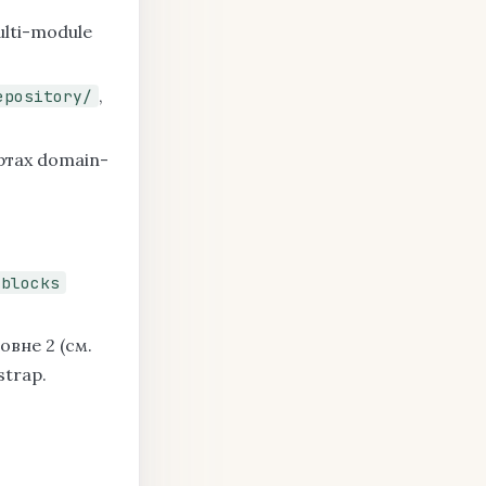
ulti-module
,
epository/
ртах domain-
-blocks
овне 2 (см.
strap.