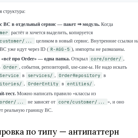
я структура:
с BC в отдельный сервис — пакет ⇒ модуль.
Когда
mer
растёт и хочется выделить, копируется
customer/...
целиком в новый сервис. Внутренние ссылки н
R-AGG-5
BC уже идут через ID (
), импорты не размазаны.
core/order/
 «всё про Order» — одна папка.
Открыл
,
Order
ь
, события, репозиторий, use-case-ы. Не надо искать
Service
services/
OrderRepository
в
,
в
itories/
OrderEntity
entities/
,
в
.
t-тест.
Можно написать правило «классы из
order/...
core/customer/...
не зависят от
», и оно
ет реальную границу BC.
ровка по типу — антипаттерн