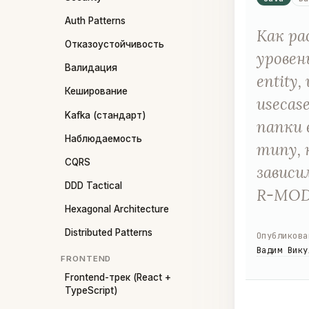
Auth Patterns
Как ра
Отказоустойчивость
уровен
Валидация
entity, 
Кеширование
usecas
Kafka (стандарт)
папки 
Наблюдаемость
типу, 
CQRS
зависи
DDD Tactical
R-MOD-
Hexagonal Architecture
Distributed Patterns
Опубликова
Вадим Вику
FRONTEND
Frontend-трек (React +
TypeScript)