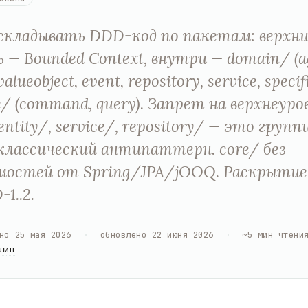
складывать DDD-код по пакетам: верхн
ь — Bounded Context, внутри — domain/ (a
valueobject, event, repository, service, specif
e/ (command, query). Запрет на верхнеуро
entity/, service/, repository/ — это групп
классический антипаттерн. core/ без
мостей от Spring/JPA/jOOQ. Раскрытие
1..2.
но
25 мая 2026
·
обновлено
22 июня 2026
·
~
5
мин чтени
лин