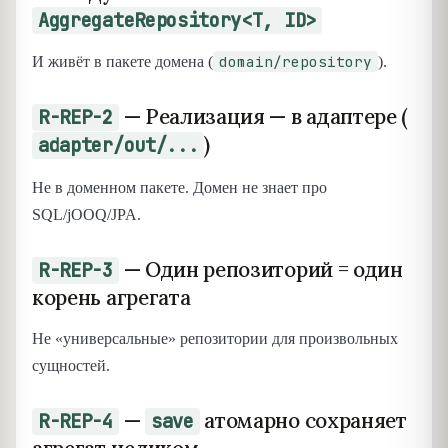
AggregateRepository<T, ID>
domain/repository
И живёт в пакете домена (
).
— Реализация — в адаптере (
R-REP-2
)
adapter/out/...
Не в доменном пакете. Домен не знает про
SQL/jOOQ/JPA.
— Один репозиторий = один
R-REP-3
корень агрегата
Не «универсальные» репозитории для произвольных
сущностей.
—
атомарно сохраняет
R-REP-4
save