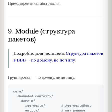
Преждевременная абстракция.
9. Module (структура
пакетов)
Подробно для человека:
Структура пакетов
в DDD — по домену, не по типу
.
Группировка — по домену, не по типу:
core/

  <bounded-context>/

    domain/

      aggregate/        # AggregateRoot

      entity/           # внутренние 