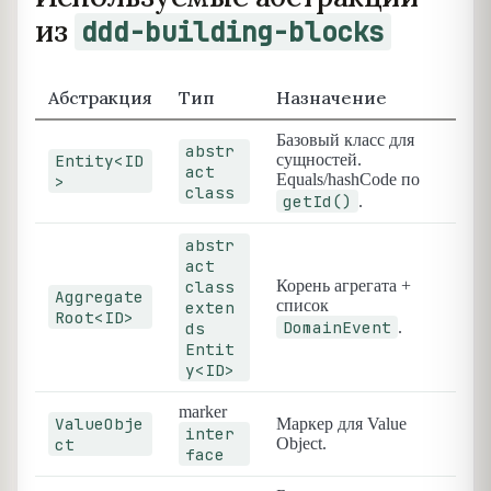
из
ddd-building-blocks
Абстракция
Тип
Назначение
Базовый класс для
abstr
Entity<ID
сущностей.
act
Equals/hashCode по
>
class
getId()
.
abstr
act
class
Корень агрегата +
Aggregate
список
exten
Root<ID>
DomainEvent
ds
.
Entit
y<ID>
marker
ValueObje
Маркер для Value
inter
ct
Object.
face