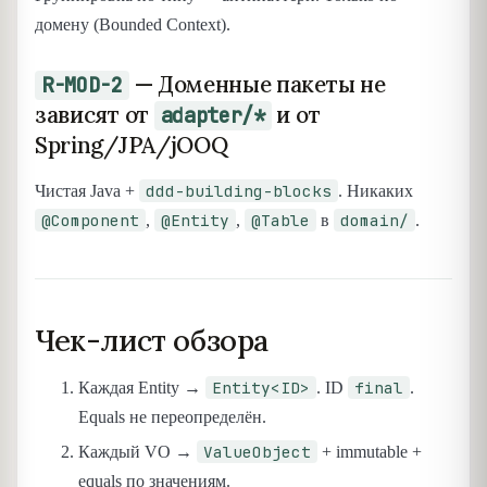
домену (Bounded Context).
— Доменные пакеты не
R-MOD-2
зависят от
и от
adapter/*
Spring/JPA/jOOQ
ddd-building-blocks
Чистая Java +
. Никаких
@Component
@Entity
@Table
domain/
,
,
в
.
Чек-лист обзора
Entity<ID>
final
Каждая Entity →
. ID
.
Equals не переопределён.
ValueObject
Каждый VO →
+ immutable +
equals по значениям.