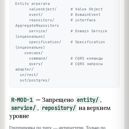
Entity агрегата

      valueobject/      # Value Object

      event/            # DomainEvent

      repository/       # interface 
AggregateRepository

      service/          # Domain Service 
(опционально)

      specification/    # Specification 
(опционально)

    usecase/

      command/          # CQRS команды

      query/            # CQRS запросы

adapter/

  in/rest/

— Запрещено
,
R-MOD-1
entity/
,
на верхнем
service/
repository/
уровне
Группировка по типу — антипаттерн. Только по