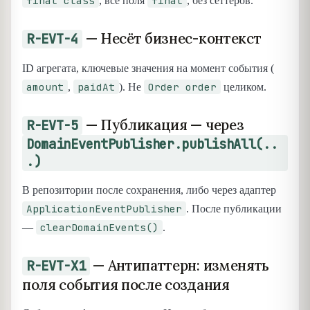
final class
final
, все поля
, без сеттеров.
— Несёт бизнес-контекст
R-EVT-4
ID агрегата, ключевые значения на момент события (
amount
paidAt
Order order
,
). Не
целиком.
— Публикация — через
R-EVT-5
DomainEventPublisher.publishAll(..
.)
В репозитории после сохранения, либо через адаптер
ApplicationEventPublisher
. После публикации
clearDomainEvents()
—
.
— Антипаттерн: изменять
R-EVT-X1
поля события после создания