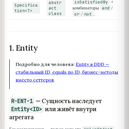
isSatisfiedBy
+
abstr
Specifica
act
and
комбинаторы
/
tion<T>
class
or
not
/
.
1. Entity
Подробно для человека:
Entity в DDD —
стабильный ID, equals по ID, бизнес-методы
вместо сеттеров
.
— Сущность наследует
R-ENT-1
или живёт внутри
Entity<ID>
агрегата