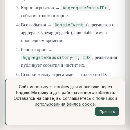
AggregateRoot<ID>
Корни агрегатов →
,
события только в корне.
DomainEvent
Все события →
(super-вызов с
aggregateType/aggregateId), immutable, имя в
прошедшем времени.
Репозитории →
AggregateRepository<T, ID>
, реализация
публикует события и чистит их.
Ссылки между агрегатами — только по ID.
Доменный пакет не импортирует
Сайт использует cookies для аналитики через
Spring/jOOQ/JPA.
Яндекс.Метрику и для работы личного кабинета.
Оставаясь на сайте, вы соглашаетесь с
политикой
Структура пакетов сгруппирована по домену.
использования файлов cookie
.
Принять