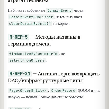
агрегат целиком
DomainEvent
Публикует собранные
через
DomainEventPublisher
, затем вызывает
clearDomainEvents()
на корне.
— Методы названы в
R-REP-5
терминах домена
findActiveByCustomerId
, не
selectFromOrders
.
— Антипаттерн: возвращать
R-REP-X1
DAO/инфраструктурные типы
Page<OrderEntity>
OrderRecord
,
(jOOQ) и т.п.
наружу — нельзя. Только доменные объекты.