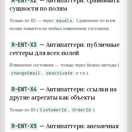
— Антипаттерн: сравнивать
R-ENT-X2
сущности по полям
equals
Только по ID — через
. Сравнение по всем
полям ломается на любых изменениях состояния.
— Антипаттерн: публичные
R-ENT-X3
сеттеры для всех полей
Изменение состояния — только через бизнес-методы (
changeEmail
deactivate
,
и т.п.).
— Антипаттерн: ссылки на
R-ENT-X4
другие агрегаты как объекты
CustomerId
OrderId
Только по ID (
,
).
— Антипаттерн: анемичная
R-ENT-X5