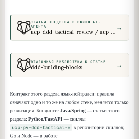
СТАТЬЯ ВНЕДРЕНА В СКИЛЛ AI-
→
АГЕНТА
ucp-ddd-tactical-review / ucp-ddd-tactical-design / ucp-py-ddd-tactical-review / ucp-py-ddd-tactical-design
ЭТАЛОННАЯ БИБЛИОТЕКА К СТАТЬЕ
→
ddd-building-blocks
Контракт этого раздела язык-нейтрален: правила
означают одно и то же на любом стеке, меняется только
реализация. Биндинги:
Java/Spring
— статьи этого
раздела;
Python/FastAPI
— скиллы
ucp-py-ddd-tactical-*
в репозитории скиллов;
Go и Node — в работе.