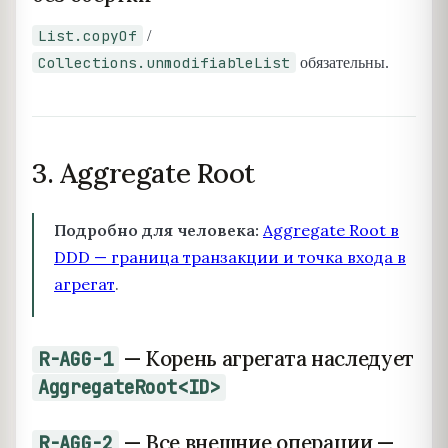
List.copyOf
/
Collections.unmodifiableList
обязательны.
3. Aggregate Root
Подробно для человека:
Aggregate Root в
DDD — граница транзакции и точка входа в
агрегат
.
— Корень агрегата наследует
R-AGG-1
AggregateRoot<ID>
— Все внешние операции —
R-AGG-2