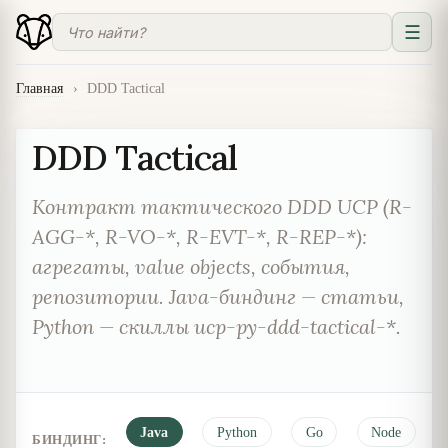
☰
Главная
›
DDD Tactical
DDD Tactical
Контракт тактического DDD UCP (R-
AGG-*, R-VO-*, R-EVT-*, R-REP-*):
агрегаты, value objects, события,
репозитории. Java-биндинг — статьи,
Python — скиллы ucp-py-ddd-tactical-*.
Java
Python
Go
Node
БИНДИНГ: