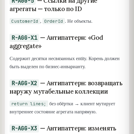
— Ссылки на другие
R-AGG-5
агрегаты — только по ID
CustomerId
OrderId
,
. Не объекты.
— Антипаттерн: «God
R-AGG-X1
aggregate»
Содержит десятки несвязанных entity. Корень должен
быть выделен по бизнес-инварианту.
— Антипаттерн: возвращать
R-AGG-X2
наружу мутабельные коллекции
return lines;
без обёртки → клиент мутирует
внутреннее состояние агрегата напрямую.
— Антипаттерн: изменять
R-AGG-X3