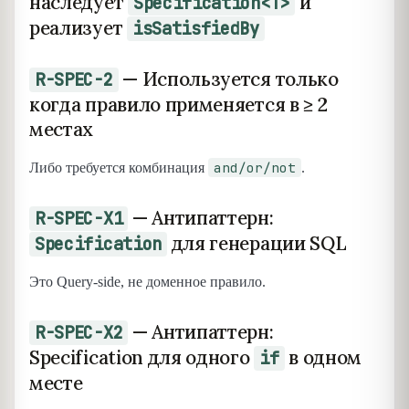
наследует
и
Specification<T>
реализует
isSatisfiedBy
— Используется только
R-SPEC-2
когда правило применяется в ≥ 2
местах
and/or/not
Либо требуется комбинация
.
— Антипаттерн:
R-SPEC-X1
для генерации SQL
Specification
Это Query-side, не доменное правило.
— Антипаттерн:
R-SPEC-X2
Specification для одного
в одном
if
месте