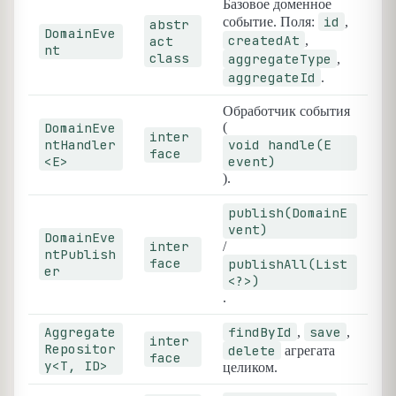
Базовое доменное
id
событие. Поля:
,
abstr
DomainEve
createdAt
act
,
nt
class
aggregateType
,
aggregateId
.
Обработчик события
DomainEve
(
inter
ntHandler
void handle(E
face
<E>
event)
).
publish(DomainE
vent)
DomainEve
inter
/
ntPublish
face
publishAll(List
er
<?>)
.
Aggregate
findById
save
,
,
inter
Repositor
delete
агрегата
face
y<T, ID>
целиком.