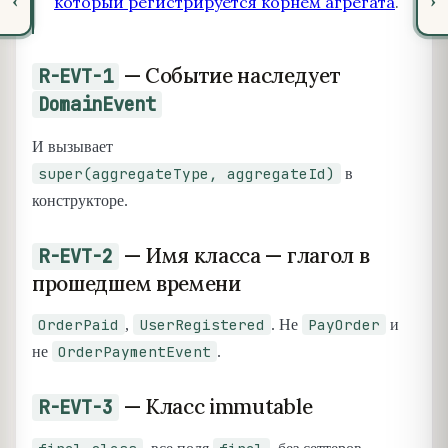
‹
›
который регистрируется корнем агрегата
.
— Событие наследует
R-EVT-1
DomainEvent
И вызывает
super(aggregateType, aggregateId)
в
конструкторе.
— Имя класса — глагол в
R-EVT-2
прошедшем времени
OrderPaid
UserRegistered
PayOrder
,
. Не
и
OrderPaymentEvent
не
.
— Класс immutable
R-EVT-3