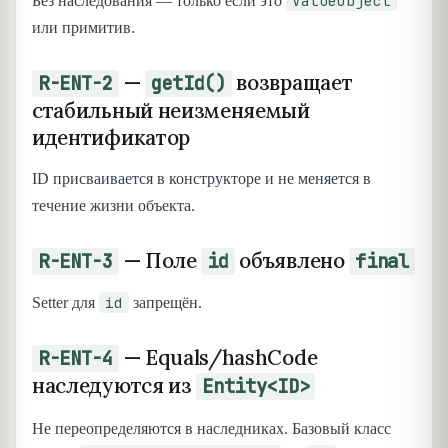
ValueObject
Без наследования — только если это
или примитив.
—
возвращает
R-ENT-2
getId()
стабильный неизменяемый
идентификатор
ID присваивается в конструкторе и не меняется в
течение жизни объекта.
— Поле
объявлено
R-ENT-3
id
final
id
Setter для
запрещён.
— Equals/hashCode
R-ENT-4
наследуются из
Entity<ID>
Не переопределяются в наследниках. Базовый класс