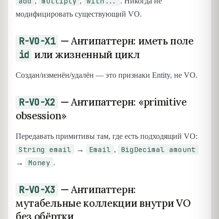
add
multiply
with...
,
,
. Никогда не
модифицировать существующий VO.
— Антипаттерн: иметь поле
R-VO-X1
или жизненный цикл
id
Создан/изменён/удалён — это признаки Entity, не VO.
— Антипаттерн: «primitive
R-VO-X2
obsession»
Передавать примитивы там, где есть подходящий VO:
String email
Email
BigDecimal amount
→
,
Money
→
.
— Антипаттерн:
R-VO-X3
мутабельные коллекции внутри VO
без обёртки