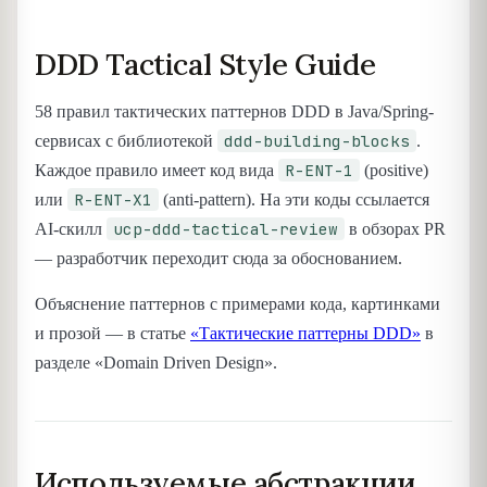
DDD Tactical Style Guide
58 правил тактических паттернов DDD в Java/Spring-
ddd-building-blocks
сервисах с библиотекой
.
R-ENT-1
Каждое правило имеет код вида
(positive)
R-ENT-X1
или
(anti-pattern). На эти коды ссылается
ucp-ddd-tactical-review
AI-скилл
в обзорах PR
— разработчик переходит сюда за обоснованием.
Объяснение паттернов с примерами кода, картинками
и прозой — в статье
«Тактические паттерны DDD»
в
разделе «Domain Driven Design».
Используемые абстракции