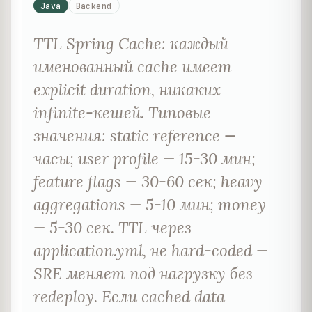
Java
Backend
TTL Spring Cache: каждый
именованный cache имеет
explicit duration, никаких
infinite-кешей. Типовые
значения: static reference —
часы; user profile — 15-30 мин;
feature flags — 30-60 сек; heavy
aggregations — 5-10 мин; money
— 5-30 сек. TTL через
application.yml, не hard-coded —
SRE меняет под нагрузку без
redeploy. Если cached data