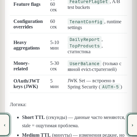
FeatureFlagSet
, A/B
Feature flags
60
test buckets
сек
Configuration
60
TenantConfig
, runtime
overrides
сек
settings
DailyReport
,
Heavy
5-10
TopProducts
,
aggregations
мин
статистика
Money-
5-30
UserBalance
(только с
related
сек
явной evict-стратегией)
JWK Set — встроено в
OAuth/JWT
5
keys (JWK)
мин
AUTH-5
Spring Security (
)
Логика:
Short TTL
(секунды) — данные часто меняются,
‹
›
stale = ощутимая проблема.
Medium TTL
(минуты) — изменения редкие, но