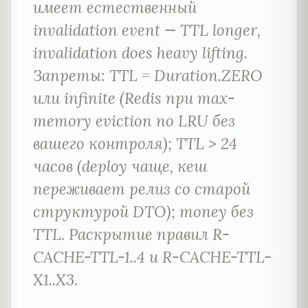
имеет естественный
invalidation event — TTL longer,
invalidation does heavy lifting.
Запреты: TTL = Duration.ZERO
или infinite (Redis при max-
memory eviction по LRU без
вашего контроля); TTL > 24
часов (deploy чаще, кеш
переживает релиз со старой
структурой DTO); money без
TTL. Раскрытие правил R-
CACHE-TTL-1..4 и R-CACHE-TTL-
X1..X3.