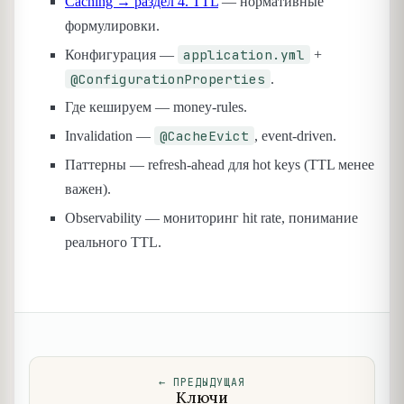
Caching → раздел 4. TTL
— нормативные
формулировки.
application.yml
Конфигурация —
+
@ConfigurationProperties
.
Где кешируем — money-rules.
@CacheEvict
Invalidation —
, event-driven.
Паттерны — refresh-ahead для hot keys (TTL менее
важен).
Observability — мониторинг hit rate, понимание
реального TTL.
←
ПРЕДЫДУЩАЯ
Ключи