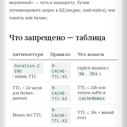
медленный» — путь к инциденту. Лучше
оптимизировать запрос к БД (индекс, read-replica), чем
терпеть stale баланс.
Что запрещено — таблица
Антипаттерн
Правило
Что взамен
Duration.Z
R-
explicit duration (
ERO
CACHE-
5m
30s
,
)
TTL-X1
/ infinite TTL
R-
TTL ≤ 24h или
TTL > 24 часов
version-suffix в
для бизнес-
CACHE-
данных
cacheNames
TTL-X2
R-
TTL ≤ 30s + явный
Money без TTL
CACHE-
evict
TTL-X3