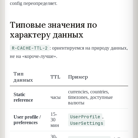
config переопределяет.
Типовые значения по
характеру данных
R-CACHE-TTL-2
: ориентируемся на природу данных,
не на «короче-лучше».
Тип
TTL
Пример
данных
currencies, countries,
Static
часы
timezones, доступные
reference
валюты
15-
UserProfile
,
User profile /
30
preferences
UserSettings
мин
30-