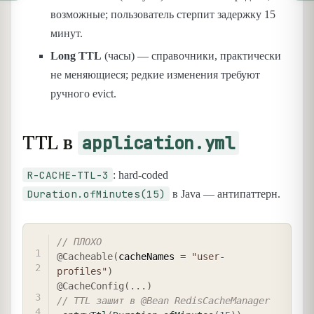
возможные; пользователь стерпит задержку 15
минут.
Long TTL
(часы) — справочники, практически
не меняющиеся; редкие изменения требуют
ручного evict.
TTL в
application.yml
R-CACHE-TTL-3
: hard-coded
Duration.ofMinutes(15)
в Java — антипаттерн.
COPY
// ПЛОХО
@Cacheable
(
cacheNames 
=
"user-
profiles"
)
@CacheConfig
(
.
.
.
)
// TTL зашит в @Bean RedisCacheManager