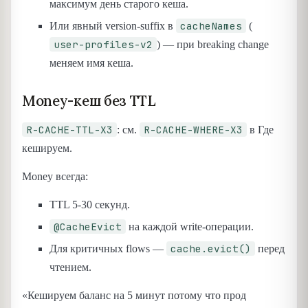
максимум день старого кеша.
cacheNames
Или явный version-suffix в
(
user-profiles-v2
) — при breaking change
меняем имя кеша.
Money-кеш без TTL
R-CACHE-TTL-X3
R-CACHE-WHERE-X3
: см.
в Где
кешируем.
Money всегда:
TTL 5-30 секунд.
@CacheEvict
на каждой write-операции.
cache.evict()
Для критичных flows —
перед
чтением.
«Кешируем баланс на 5 минут потому что прод