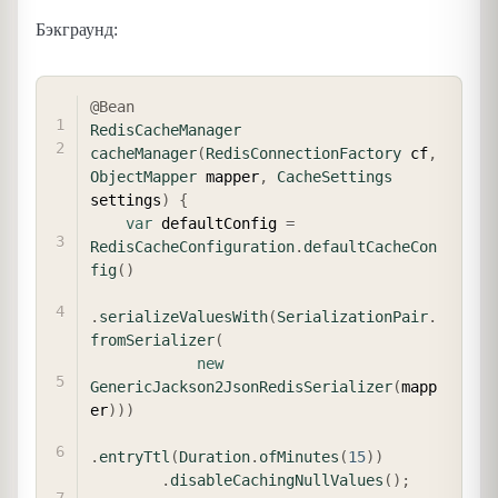
Бэкграунд:
COPY
@Bean
RedisCacheManager
cacheManager
(
RedisConnectionFactory
 cf
,
ObjectMapper
 mapper
,
CacheSettings
settings
)
{
var
 defaultConfig 
=
RedisCacheConfiguration
.
defaultCacheCon
fig
(
)
.
serializeValuesWith
(
SerializationPair
.
fromSerializer
(
new
GenericJackson2JsonRedisSerializer
(
mapp
er
)
)
)
.
entryTtl
(
Duration
.
ofMinutes
(
15
)
)
.
disableCachingNullValues
(
)
;