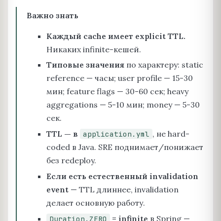
Важно знать
Каждый cache имеет explicit TTL.
Никаких infinite-кешей.
Типовые значения
по характеру: static
reference — часы; user profile — 15-30
мин; feature flags — 30-60 сек; heavy
aggregations — 5-10 мин; money — 5-30
сек.
TTL — в
, не hard-
application.yml
coded в Java. SRE поднимает/понижает
без redeploy.
Если есть естественный invalidation
event
— TTL длиннее, invalidation
делает основную работу.
= infinite
в Spring —
Duration.ZERO