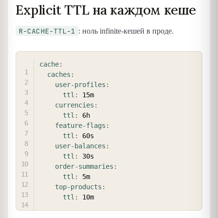
Explicit TTL на каждом кеше
R-CACHE-TTL-1
: ноль infinite-кешей в проде.
COPY
cache
:
caches
:
user-profiles
:
ttl
:
 15m

currencies
:
ttl
:
 6h

feature-flags
:
ttl
:
 60s

user-balances
:
ttl
:
 30s

order-summaries
:
ttl
:
 5m

top-products
:
ttl
: