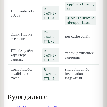
application.y
R-
ml
TTL hard-coded
CACHE-
+
в Java
TTL-3
@Configuratio
nProperties
R-
Один TTL на
CACHE-
per-cache config
все кеши
TTL-1
R-
TTL без учёта
таблица типовых
характера
CACHE-
значений
данных
TTL-2
R-
Long TTL без
short TTL либо
invalidation
CACHE-
invalidation
event
надёжный
TTL-4
Куда дальше