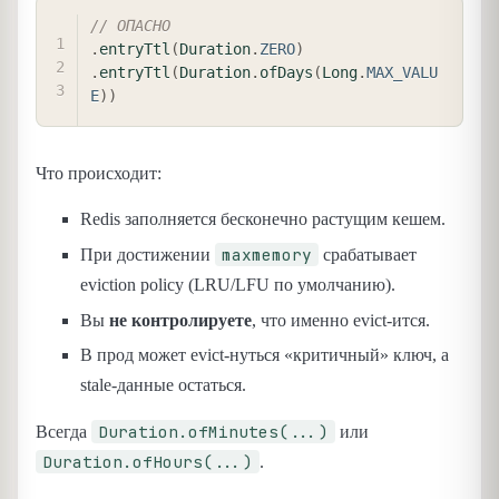
COPY
// ОПАСНО
.
entryTtl
(
Duration
.
ZERO
)
.
entryTtl
(
Duration
.
ofDays
(
Long
.
MAX_VALU
E
)
)
Что происходит:
Redis заполняется бесконечно растущим кешем.
maxmemory
При достижении
срабатывает
eviction policy (LRU/LFU по умолчанию).
Вы
не контролируете
, что именно evict-ится.
В прод может evict-нуться «критичный» ключ, а
stale-данные остаться.
Duration.ofMinutes(...)
Всегда
или
Duration.ofHours(...)
.