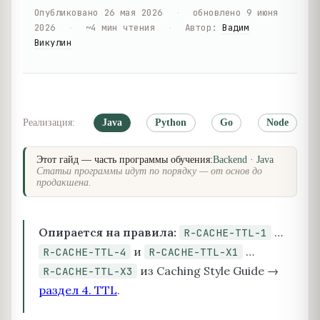
Опубликовано
26 мая 2026
·
обновлено
9 июня
2026
·
~
4
мин чтения
·
Автор
:
Вадим
Викулин
Реализация:
Java
Python
Go
Node
Этот гайд — часть программы обучения:
Backend · Java
Статьи программы идут по порядку — от основ до
продакшена.
Опирается на правила:
…
R-CACHE-TTL-1
и
…
R-CACHE-TTL-4
R-CACHE-TTL-X1
из Caching Style Guide →
R-CACHE-TTL-X3
раздел 4. TTL
.