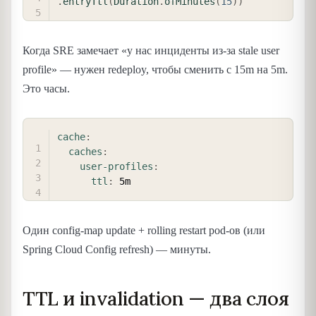
.
entryTtl
(
Duration
.
ofMinutes
(
15
)
)
Когда SRE замечает «у нас инциденты из-за stale user
profile» — нужен redeploy, чтобы сменить с 15m на 5m.
Это часы.
COPY
cache
:
caches
:
user-profiles
:
ttl
:
Один config-map update + rolling restart pod-ов (или
Spring Cloud Config refresh) — минуты.
TTL и invalidation — два слоя