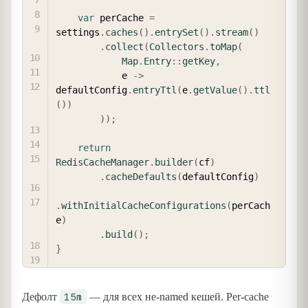
var
 perCache 
=
settings
.
caches
(
)
.
entrySet
(
)
.
stream
(
)
.
collect
(
Collectors
.
toMap
(
Map
.
Entry
::
getKey
,
            e 
->
defaultConfig
.
entryTtl
(
e
.
getValue
(
)
.
ttl
(
)
)
)
)
;
return
RedisCacheManager
.
builder
(
cf
)
.
cacheDefaults
(
defaultConfig
)
.
withInitialCacheConfigurations
(
perCach
e
)
.
build
(
)
;
}
15m
Дефолт
— для всех не-named кешей. Per-cache