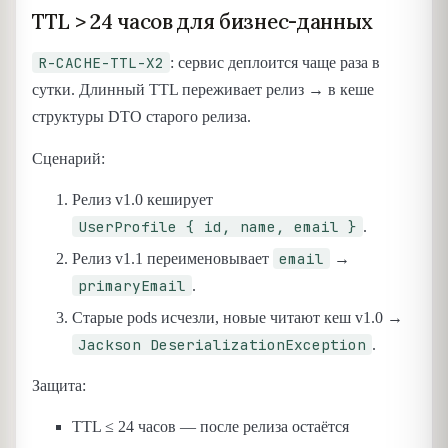
TTL > 24 часов для бизнес-данных
R-CACHE-TTL-X2
: сервис деплоится чаще раза в
сутки. Длинный TTL переживает релиз → в кеше
структуры DTO старого релиза.
Сценарий:
Релиз v1.0 кеширует
UserProfile { id, name, email }
.
email
Релиз v1.1 переименовывает
→
primaryEmail
.
Старые pods исчезли, новые читают кеш v1.0 →
Jackson DeserializationException
.
Защита:
TTL ≤ 24 часов — после релиза остаётся