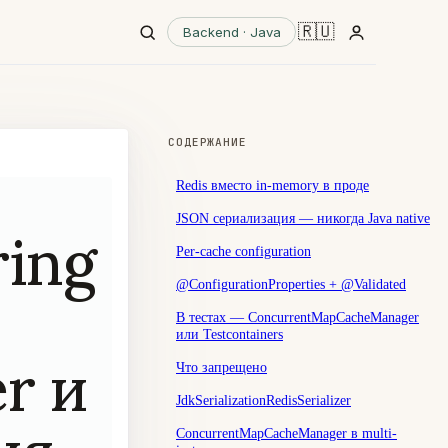
🇷🇺
Backend · Java
СОДЕРЖАНИЕ
Redis вместо in-memory в проде
JSON сериализация — никогда Java native
ing
Per-cache configuration
@ConfigurationProperties + @Validated
В тестах — ConcurrentMapCacheManager
или Testcontainers
r и
Что запрещено
JdkSerializationRedisSerializer
ConcurrentMapCacheManager в multi-