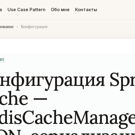
а
Use Case Pattern
Обо мне
Контакты
рование
›
Конфигурация
ИЕ
нфигурация Spr
che —
disCacheManage