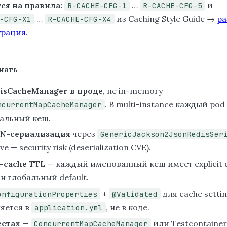
ся на правила:
…
и
R-CACHE-CFG-1
R-CACHE-CFG-5
…
из Caching Style Guide →
ра
-CFG-X1
R-CACHE-CFG-X4
урация
.
нать
isCacheManager в проде
, не in-memory
. В multi-instance каждый po
ncurrentMapCacheManager
альный кеш.
N-сериализация
через
GenericJackson2JsonRedisSer
ve — security risk (deserialization CVE).
-cache TTL
— каждый именованный кеш имеет explicit d
н глобальный default.
+
для cache setti
onfigurationProperties
@Validated
яется в
, не в коде.
application.yml
естах
—
или Testcontainer
ConcurrentMapCacheManager