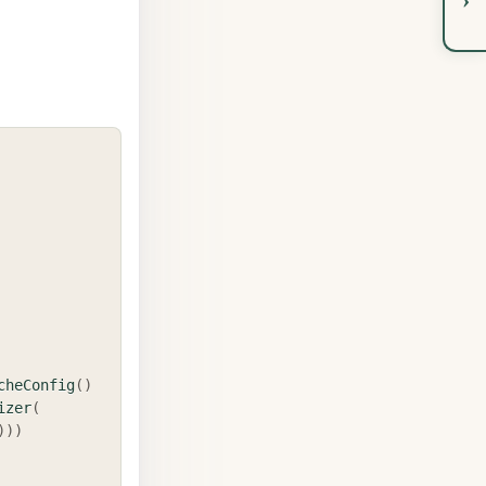
COPY
cheConfig
(
)
izer
(
)
)
)