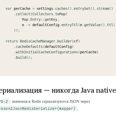
var
 perCache 
=
 settings
.
caches
(
)
.
entrySet
(
)
.
stream
(
)
.
collect
(
Collectors
.
toMap
(
Map
.
Entry
::
getKey
,
                e 
->
 defaultConfig
.
entryTtl
(
e
.
getValue
(
)
.
ttl
(
)
)
;
return
RedisCacheManager
.
builder
(
cf
)
.
cacheDefaults
(
defaultConfig
)
.
withInitialCacheConfigurations
(
perCache
)
.
build
(
)
;
ериализация — никогда Java nativ
FG-2
: значения в Redis сериализуются JSON через
ckson2JsonRedisSerializer(mapper)
.