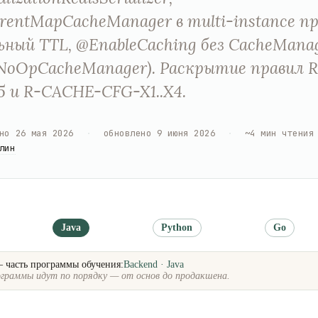
rentMapCacheManager в multi-instance пр
ьный TTL, @EnableCaching без CacheMana
t NoOpCacheManager). Раскрытие правил
.5 и R-CACHE-CFG-X1..X4.
но
26 мая 2026
·
обновлено
9 июня 2026
·
~
4
мин чтения
лин
Java
Python
Go
— часть программы обучения:
Backend · Java
граммы идут по порядку — от основ до продакшена.