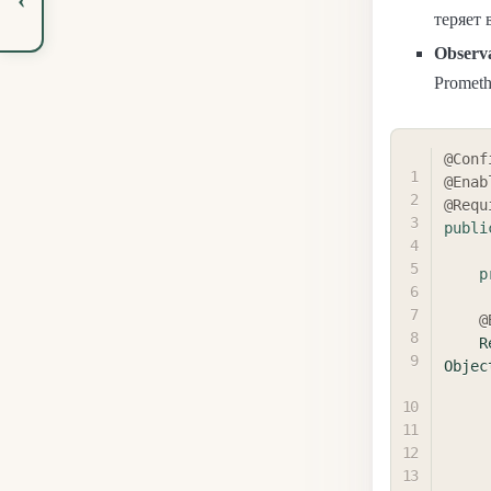
теряет 
Observa
Prometh
@Conf
@Enab
@Requ
publi
p
@
R
Objec