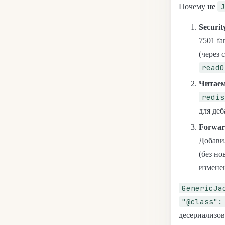
J
Почему
не
Securit
7501 fa
(через 
readO
Читаем
redis
для деб
Forwar
Добави
(без но
измен
GenericJa
"@class":
десериализов