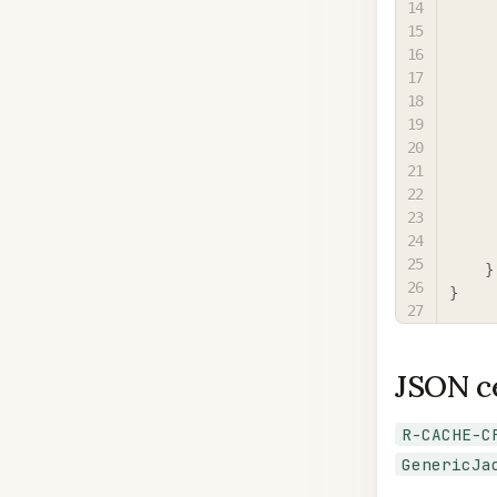
}
}
JSON с
R-CACHE-C
GenericJa