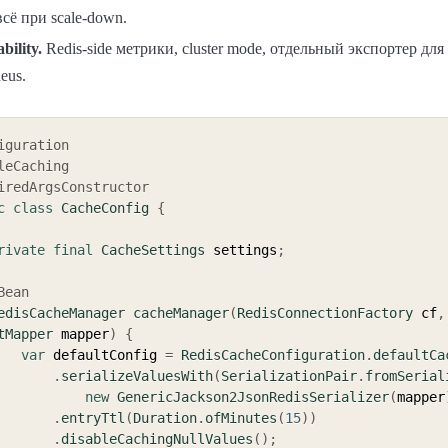
всё при scale-down.
bility.
Redis-side метрики, cluster mode, отдельный экспортер для
eus.
iguration
leCaching
iredArgsConstructor
c
class
CacheConfig
{
rivate
final
CacheSettings
 settings
;
Bean
edisCacheManager
cacheManager
(
RedisConnectionFactory
 cf
,
tMapper
 mapper
)
{
var
 defaultConfig 
=
RedisCacheConfiguration
.
defaultCa
.
serializeValuesWith
(
SerializationPair
.
fromSerial
new
GenericJackson2JsonRedisSerializer
(
mapper
.
entryTtl
(
Duration
.
ofMinutes
(
15
)
)
.
disableCachingNullValues
(
)
;