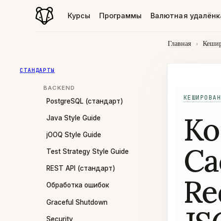
Курсы
Программы
Валютная удалёнк
Главная
›
Кеши
СТАНДАРТЫ
BACKEND
КЕШИРОВАН
PostgreSQL (стандарт)
Ко
Java Style Guide
jOOQ Style Guide
Ca
Test Strategy Style Guide
REST API (стандарт)
Re
Обработка ошибок
Graceful Shutdown
Security