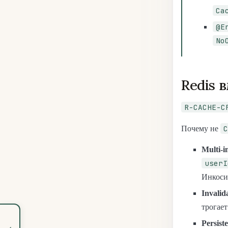
Ca
@E
No
Redis 
R-CACHE-C
C
Почему не
Multi-i
userI
Инкосис
Invalid
трогает
Persist
‹