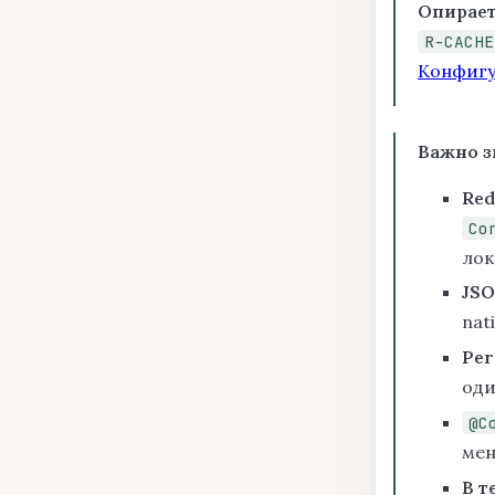
Опирает
R-CACHE
Конфиг
Важно з
Red
Co
лок
JSO
nati
Per
оди
@C
мен
В т