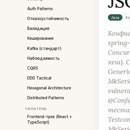
JS
Auth Patterns
Java
Ba
Отказоустойчивость
Валидация
Конфиг
Кеширование
spring-
Kafka (стандарт)
Concur
Наблюдаемость
кеш). 
CQRS
Generic
DDD Tactical
JdkSeri
Hexagonal Architecture
vulnera
Distributed Patterns
@Config
тестах
FRONTEND
Frontend-трек (React +
Testco
TypeScript)
JdkSeri