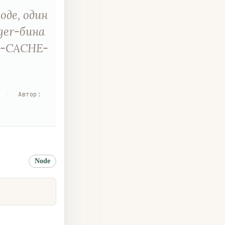
оде, один
ger-бина
 R-CACHE-
·
Автор
:
Node