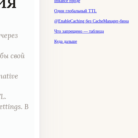
ия
instance проде
Один глобальный TTL
@EnableCaching без CacheManager-бина
Что запрещено — таблица
через
Куда дальше
бы свой
native
TL.
ttings. В