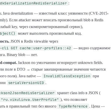
dkSerializationRedisSerializer
:
y.
Java deserialization — известный класс уязвимости (CVE-2015-
mily). Если attacker может вписать произвольный blob в Redis
слабый key, через скомпрометированный сервис),
bject()
может выполнить произвольный код.
ость.
JSON в Redis viewable через
-cli GET cache:user-profiles::42
— видно содержимое
ага. Binary blob — нет.
d-compat.
Jackson по умолчанию игнорирует unknown fields.
ли поле в DTO → старые закешированные значения читаются
InvalidClassException
вого поля). Java native —
при
serialVersionUID
ении
.
ckson2JsonRedisSerializer
хранит class info в JSON (
 "ru.vikulinva.UserProfile"
), что позволяет
TypeReference
ать в правильный тип без явного
. Цена —