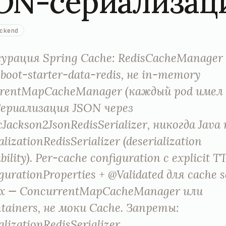
ON-сериализац
ckend
урация Spring Cache: RedisCacheManager 
boot-starter-data-redis, не in-memory
rentMapCacheManager (каждый pod имел 
Сериализация JSON через
Jackson2JsonRedisSerializer, никогда Java 
alizationRedisSerializer (deserialization
bility). Per-cache configuration с explicit T
urationProperties + @Validated для cache se
 — ConcurrentMapCacheManager или
ntainers, не моки Cache. Запреты:
alizationRedisSerializer,