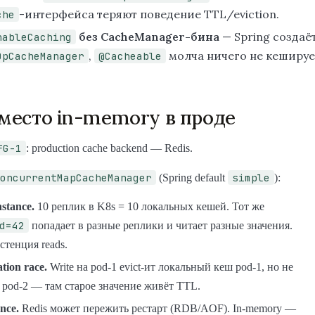
-интерфейса теряют поведение TTL/eviction.
che
без CacheManager-бина
— Spring создаё
nableCaching
,
молча ничего не кешируе
OpCacheManager
@Cacheable
вместо in-memory в проде
FG-1
: production cache backend — Redis.
oncurrentMapCacheManager
simple
(Spring default
):
nstance.
10 реплик в K8s = 10 локальных кешей. Тот же
d=42
попадает в разные реплики и читает разные значения.
тенция reads.
ation race.
Write на pod-1 evict-ит локальный кеш pod-1, но не
 pod-2 — там старое значение живёт TTL.
ence.
Redis может пережить рестарт (RDB/AOF). In-memory —