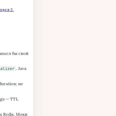
здел 2.
d имел бы свой
. Java
ializer
uration; не
ngs — TTL
s Redis. Моки