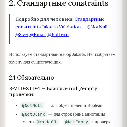
2. Стандартные constraints
Подробно для человека:
Стандартные
constraints Jakarta Validation — @NotNull,
@Size, @Email, @Pattern
.
Используем стандартный набор Jakarta. Не изобретаем
замену для существующих.
2.1 Обязательно
R-VLD-STD-1 — Базовые null/empty
проверки:
@NotNull
— для object-полей и Boolean.
@NotBlank
— для строк (одна аннотация
@NotNull
@NotEmpty
вместо
+
+ проверка