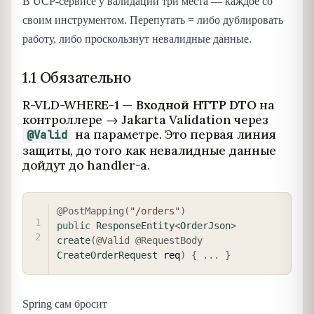
В UCP-сервисе у валидации три места — каждое со
своим инструментом. Перепутать = либо дублировать
работу, либо проскользнут невалидные данные.
1.1 Обязательно
R-VLD-WHERE-1 —
Входной HTTP DTO
на
контроллере → Jakarta Validation через
на параметре. Это первая линия
@Valid
защиты, до того как невалидные данные
дойдут до handler-а.
COPY
@PostMapping
(
"/orders"
)
public
ResponseEntity
<
OrderJson
>
create
(
@Valid
@RequestBody
CreateOrderRequest
 req
)
{
.
.
.
}
Spring сам бросит