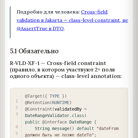
Подробно для человека:
Cross-field
validation в Jakarta — class-level constraint, не
@AssertTrue в DTO
.
5.1 Обязательно
R-VLD-XF-1 — Cross-field constraint
(правило, в котором участвуют 2+ поля
одного объекта) — class-level annotation:
COPY
@Target
(
{
TYPE
}
)
@Retention
(
RUNTIME
)
@Constraint
(
validatedBy 
=
DateRangeValidator
.
class
)
public
@interface
DateRange
{
String
message
(
)
default
"dateFrom 
должен быть не позже dateTo"
;