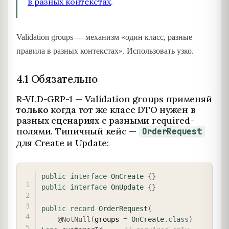
в разных контекстах
.
Validation groups — механизм «один класс, разные
правила в разных контекстах». Использовать узко.
4.1 Обязательно
R-VLD-GRP-1 — Validation groups применяй
только
когда тот же класс DTO нужен в
разных сценариях с разными required-
полями. Типичный кейс —
OrderRequest
для Create и Update:
COPY
public
interface
OnCreate
{
}
public
interface
OnUpdate
{
}
public
record
OrderRequest
(
@NotNull
(
groups 
=
OnCreate
.
class
)