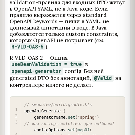
validation-правила для входных DTO живут
в OpenAPI YAML, не в Java-коде. Если
правило выражается через standard
OpenAPI keywords — пиши в YAML, не
дописывай аннотации в коде. В Java
добавляются
только
custom constraints,
которых OpenAPI не покрывает (см.
).
R-VLD-OAS-5
R-VLD-OAS-2 — Опция
в
useBeanValidation = true
config. Без неё
openapi-generator
generated DTO без аннотаций,
на
@Valid
контроллере ничего не делает.
COPY
// <module>/build.gradle.kts
openApiGenerate 
{
    generatorName
.
set
(
"spring"
)
// или spring-restclient для outbound
    configOptions
.
set
(
mapOf
(