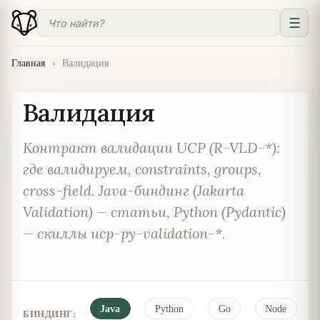
☰
Главная
›
Валидация
Валидация
Контракт валидации UCP (R-VLD-*):
где валидируем, constraints, groups,
cross-field. Java-биндинг (Jakarta
Validation) — статьи, Python (Pydantic)
— скиллы ucp-py-validation-*.
Java
Python
Go
Node
БИНДИНГ: