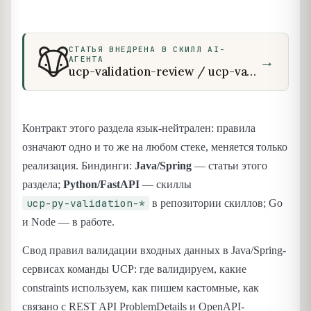
СТАТЬЯ ВНЕДРЕНА В СКИЛЛ AI-
→
АГЕНТА
ucp-validation-review / ucp-validation-design / ucp-py-validation-review / ucp-py-validation-design
Контракт этого раздела язык-нейтрален: правила
означают одно и то же на любом стеке, меняется только
реализация. Биндинги:
Java/Spring
— статьи этого
раздела;
Python/FastAPI
— скиллы
ucp-py-validation-*
в репозитории скиллов; Go
и Node — в работе.
Свод правил валидации входных данных в Java/Spring-
сервисах команды UCP: где валидируем, какие
constraints используем, как пишем кастомные, как
связано с REST API ProblemDetails и OpenAPI-