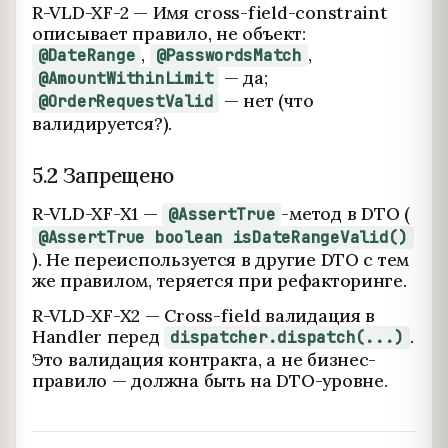
R-VLD-XF-2 — Имя cross-field-constraint
описывает правило, не объект:
,
,
@DateRange
@PasswordsMatch
— да;
@AmountWithinLimit
— нет (что
@OrderRequestValid
валидируется?).
5.2 Запрещено
R-VLD-XF-X1 —
-метод в DTO (
@AssertTrue
@AssertTrue boolean isDateRangeValid()
). Не переиспользуется в другие DTO с тем
же правилом, теряется при рефакторинге.
R-VLD-XF-X2 — Cross-field валидация в
Handler перед
.
dispatcher.dispatch(...)
Это валидация контракта, а не бизнес-
правило — должна быть на DTO-уровне.