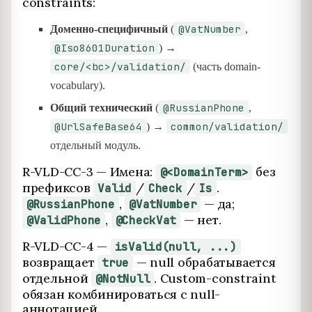
constraints:
@VatNumber
Доменно-специфичный
(
,
@Iso8601Duration
) →
core/<bc>/validation/
(часть domain-
vocabulary).
@RussianPhone
Общий технический
(
,
@UrlSafeBase64
common/validation/
) →
отдельный модуль.
R-VLD-CC-3 — Имена:
без
@<DomainTerm>
префиксов
/
/
.
Valid
Check
Is
,
— да;
@RussianPhone
@VatNumber
,
— нет.
@ValidPhone
@CheckVat
R-VLD-CC-4 —
isValid(null, ...)
возвращает
— null обрабатывается
true
отдельной
. Custom-constraint
@NotNull
обязан комбинироваться с null-
аннотацией.