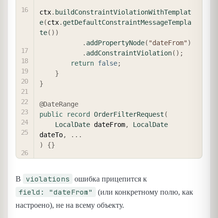
ctx
.
buildConstraintViolationWithTemplat
e
(
ctx
.
getDefaultConstraintMessageTempla
te
(
)
)
.
addPropertyNode
(
"dateFrom"
)
.
addConstraintViolation
(
)
;
return
false
;
}
}
@DateRange
public
record
OrderFilterRequest
(
LocalDate
 dateFrom
,
LocalDate
dateTo
,
.
.
.
)
{
}
violations
В
ошибка прицепится к
field: "dateFrom"
(или конкретному полю, как
настроено), не на всему объекту.