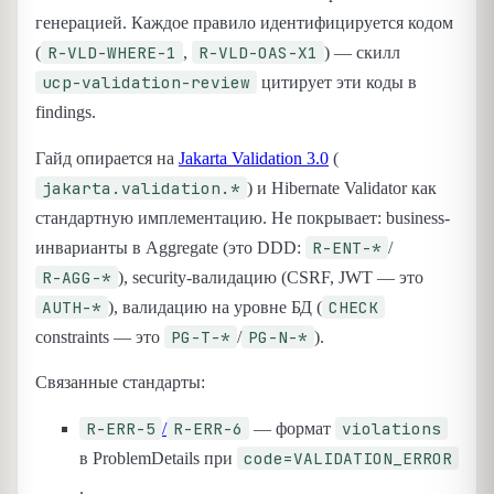
генерацией. Каждое правило идентифицируется кодом
R-VLD-WHERE-1
R-VLD-OAS-X1
(
,
) — скилл
ucp-validation-review
цитирует эти коды в
findings.
Гайд опирается на
Jakarta Validation 3.0
(
jakarta.validation.*
) и Hibernate Validator как
стандартную имплементацию. Не покрывает: business-
R-ENT-*
инварианты в Aggregate (это DDD:
/
R-AGG-*
), security-валидацию (CSRF, JWT — это
AUTH-*
CHECK
), валидацию на уровне БД (
PG-T-*
PG-N-*
constraints — это
/
).
Связанные стандарты:
R-ERR-5
R-ERR-6
violations
/
— формат
code=VALIDATION_ERROR
в ProblemDetails при
.