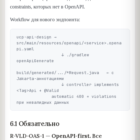
constraints, которых нет в OpenAPI.
Workflow для нового эндпоинта:
ucp-api-design → 
src/main/resources/openapi/<service>.opena
pi.yaml

                  ↓ ./gradlew 
openApiGenerate

build/generated/.../*Request.java   ← с 
Jakarta-аннотациями

                  ↓ controller implements 
<Tag>Api + @Valid

              automatic 400 + violations 
6.1 Обязательно
R-VLD-OAS-1 —
OpenAPI-first.
Все