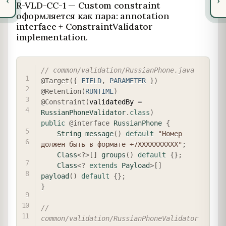
‹
›
R-VLD-CC-1 — Custom constraint
оформляется как пара: annotation
interface + ConstraintValidator
implementation.
COPY
// common/validation/RussianPhone.java
@Target
(
{
FIELD
,
PARAMETER
}
)
@Retention
(
RUNTIME
)
@Constraint
(
validatedBy 
=
RussianPhoneValidator
.
class
)
public
@interface
RussianPhone
{
String
message
(
)
default
"Номер 
должен быть в формате +7XXXXXXXXXX"
;
Class
<
?
>
[
]
groups
(
)
default
{
}
;
Class
<
?
extends
Payload
>
[
]
payload
(
)
default
{
}
;
}
// 
common/validation/RussianPhoneValidator