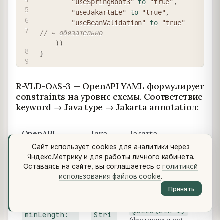
"useSpringBoot3"
to
"true"
,
"useJakartaEe"
to
"true"
,
"useBeanValidation"
to
"true"
// ← обязательно
)
)
}
R-VLD-OAS-3 — OpenAPI YAML формулирует
constraints на уровне схемы. Соответствие
keyword → Java type → Jakarta annotation:
OpenAPI
Java
Jakarta
keyword
type
annotation
Сайт использует cookies для аналитики через
Яндекс.Метрику и для работы личного кабинета.
@NotNull
(для
Оставаясь на сайте, вы соглашаетесь с
политикой
required:
object
object/Long), без
использования файлов cookie
.
[field]
property
@NotBlank
для
Принять
строк
@Size(min=1)
minLength:
Stri
(фактически not-