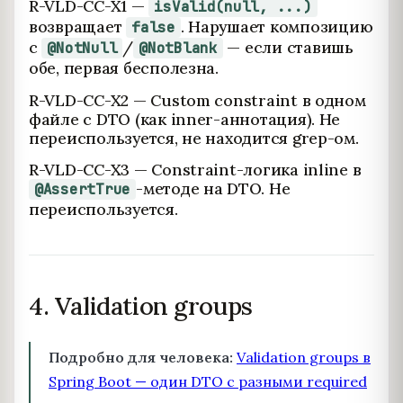
R-VLD-CC-X1 —
isValid(null, ...)
возвращает
. Нарушает композицию
false
с
/
— если ставишь
@NotNull
@NotBlank
обе, первая бесполезна.
R-VLD-CC-X2 — Custom constraint в одном
файле с DTO (как inner-аннотация). Не
переиспользуется, не находится grep-ом.
R-VLD-CC-X3 — Constraint-логика inline в
-методе на DTO. Не
@AssertTrue
переиспользуется.
4. Validation groups
Подробно для человека:
Validation groups в
Spring Boot — один DTO с разными required