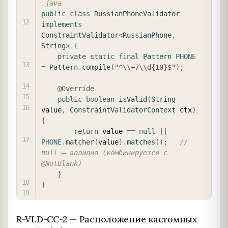
.java
public
class
RussianPhoneValidator
implements
ConstraintValidator
<
RussianPhone
,
String
>
{
private
static
final
Pattern
PHONE
=
Pattern
.
compile
(
"^\\+7\\d{10}$"
)
;
@Override
public
boolean
isValid
(
String
value
,
ConstraintValidatorContext
 ctx
)
{
return
 value 
==
null
||
PHONE
.
matcher
(
value
)
.
matches
(
)
;
// 
null — валидно (комбинируется с 
@NotBlank)
}
}
R-VLD-CC-2 — Расположение кастомных