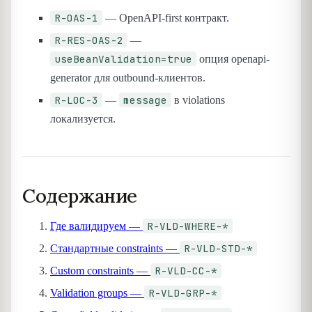
R-OAS-1
— OpenAPI-first контракт.
R-RES-OAS-2
—
useBeanValidation=true
опция openapi-
generator для outbound-клиентов.
R-LOC-3
message
—
в violations
локализуется.
Содержание
R-VLD-WHERE-*
Где валидируем —
R-VLD-STD-*
Стандартные constraints —
R-VLD-CC-*
Custom constraints —
R-VLD-GRP-*
Validation groups —