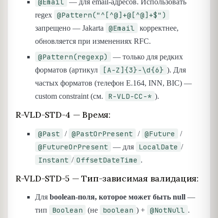
@Email
— для email-адресов. Использовать
@Pattern("^[^@]+@[^@]+$")
regex
@Email
запрещено — Jakarta
корректнее,
обновляется при изменениях RFC.
@Pattern(regexp)
— только для редких
[A-Z]{3}-\d{6}
форматов (артикул
). Для
частых форматов (телефон E.164, INN, BIC) —
R-VLD-CC-*
custom constraint (см.
).
R-VLD-STD-4 — Время:
@Past
@PastOrPresent
@Future
/
/
/
@FutureOrPresent
LocalDate
— для
/
Instant
OffsetDateTime
/
.
R-VLD-STD-5 — Тип-зависимая валидация:
Для
boolean-поля, которое может быть null
—
Boolean
boolean
@NotNull
тип
(не
) +
.