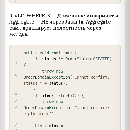
R-VLD-WHERE-3 —
Доменные инварианты
Aggregate — НЕ через Jakarta. Aggregate
сам гарантирует целостность через
методы:
COPY
public
void
confirm
(
)
{
if
(
status 
!=
OrderStatus
.
CREATED
)
{
throw
new
OrderDomainException
(
"Cannot confirm: 
status="
+
 status
)
;
}
if
(
items
.
isEmpty
(
)
)
{
throw
new
OrderDomainException
(
"Cannot confirm: 
empty order"
)
;
}
this
.
status 
=