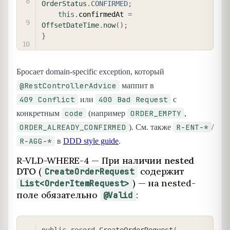
OrderStatus
.
CONFIRMED
;
this
.
confirmedAt 
=
OffsetDateTime
.
now
(
)
;
}
Бросает domain-specific exception, который
@RestControllerAdvice
маппит в
409 Conflict
400 Bad Request
или
с
code
ORDER_EMPTY
конкретным
(например
,
ORDER_ALREADY_CONFIRMED
R-ENT-*
). См. также
/
R-AGG-*
в
DDD style guide
.
R-VLD-WHERE-4 — При наличии
nested
DTO
(
содержит
CreateOrderRequest
) — на nested-
List<OrderItemRequest>
поле обязательно
:
@Valid
COPY
public
record
CreateOrderRequest
(