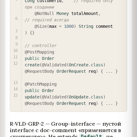
Long
 customerId
,
// required only 
при создании
@NotNull
Money
 totalAmount
,
// required всегда
@Size
(
max 
=
1000
)
String
)
{
}
// controller
@PostMapping
public
Order
create
(
@Validated
(
OnCreate
.
class
)
@RequestBody
OrderRequest
 req
)
{
.
.
.
}
@PatchMapping
public
Order
update
(
@Validated
(
OnUpdate
.
class
)
@RequestBody
OrderRequest
 req
)
{
.
.
.
}
R-VLD-GRP-2 — Group-interface — пустой
interface с doc-comment «применяется в
<контексте>». Не extends
, не
Default