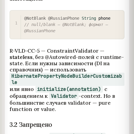
COPY
@NotBlank
@RussianPhone
String
 phone     
// null/blank — @NotBlank; формат — 
@RussianPhone
R-VLD-CC-5 — ConstraintValidator —
stateless
, без @Autowired-полей с runtime-
state. Если нужны зависимости (DI на
справочник) — использовать
HibernatePropertyNodeBuilderCustomizab
le
или явно
с
initialize(annotation)
обращением к
-context. Но в
Validator
большинстве случаев validator — pure
function от value.
3.2 Запрещено