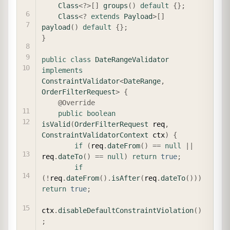
Class
<
?
>
[
]
groups
(
)
default
{
}
;
Class
<
?
extends
Payload
>
[
]
payload
(
)
default
{
}
;
}
public
class
DateRangeValidator
implements
ConstraintValidator
<
DateRange
,
OrderFilterRequest
>
{
@Override
public
boolean
isValid
(
OrderFilterRequest
 req
,
ConstraintValidatorContext
 ctx
)
{
if
(
req
.
dateFrom
(
)
==
null
||
req
.
dateTo
(
)
==
null
)
return
true
;
if
(
!
req
.
dateFrom
(
)
.
isAfter
(
req
.
dateTo
(
)
)
)
return
true
;
ctx
.
disableDefaultConstraintViolation
(
)
;