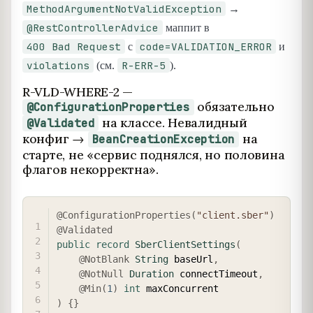
MethodArgumentNotValidException
→
@RestControllerAdvice
маппит в
400 Bad Request
code=VALIDATION_ERROR
с
и
violations
R-ERR-5
(см.
).
R-VLD-WHERE-2 —
обязательно
@ConfigurationProperties
на классе. Невалидный
@Validated
конфиг →
на
BeanCreationException
старте, не «сервис поднялся, но половина
флагов некорректна».
COPY
@ConfigurationProperties
(
"client.sber"
)
@Validated
public
record
SberClientSettings
(
@NotBlank
String
 baseUrl
,
@NotNull
Duration
 connectTimeout
,
@Min
(
1
)
int
)
{
}