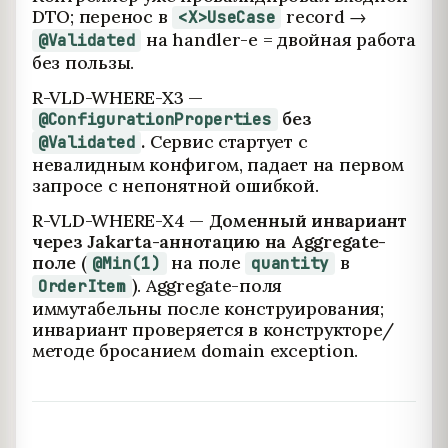
DTO; перенос в
record →
<X>UseCase
на handler-е = двойная работа
@Validated
без пользы.
R-VLD-WHERE-X3 —
без
@ConfigurationProperties
.
Сервис стартует с
@Validated
невалидным конфигом, падает на первом
запросе с непонятной ошибкой.
R-VLD-WHERE-X4 —
Доменный инвариант
через Jakarta-аннотацию на Aggregate-
поле
(
на поле
в
@Min(1)
quantity
). Aggregate-поля
OrderItem
иммутабельны после конструирования;
инвариант проверяется в конструкторе/
методе бросанием domain exception.