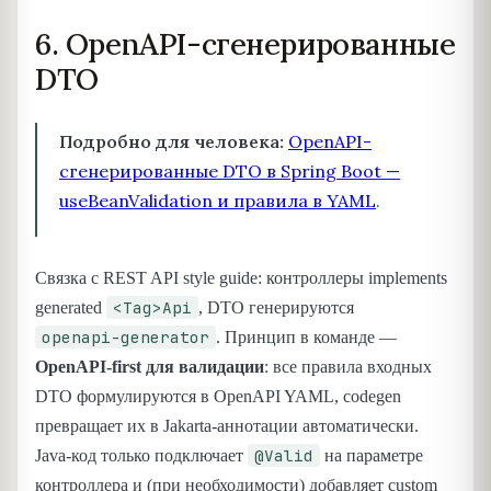
6. OpenAPI-сгенерированные
DTO
Подробно для человека:
OpenAPI-
сгенерированные DTO в Spring Boot —
useBeanValidation и правила в YAML
.
Связка с REST API style guide: контроллеры implements
<Tag>Api
generated
, DTO генерируются
openapi-generator
. Принцип в команде —
OpenAPI-first для валидации
: все правила входных
DTO формулируются в OpenAPI YAML, codegen
превращает их в Jakarta-аннотации автоматически.
@Valid
Java-код только подключает
на параметре
контроллера и (при необходимости) добавляет custom