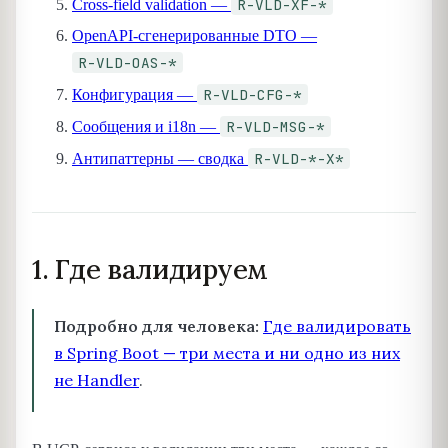
R-VLD-XF-*
Cross-field validation —
OpenAPI-сгенерированные DTO —
R-VLD-OAS-*
R-VLD-CFG-*
Конфигурация —
R-VLD-MSG-*
Сообщения и i18n —
R-VLD-*-X*
Антипаттерны — сводка
1. Где валидируем
Подробно для человека:
Где валидировать
в Spring Boot — три места и ни одно из них
не Handler
.