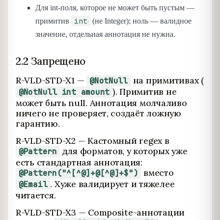
Для int-поля, которое не может быть пустым —
int
примитив
(не Integer); ноль — валидное
значение, отдельная аннотация не нужна.
2.2 Запрещено
R-VLD-STD-X1 —
на примитивах (
@NotNull
). Примитив не
@NotNull int amount
может быть null. Аннотация молчaливо
ничего не проверяет, создаёт ложную
гарантию.
R-VLD-STD-X2 — Кастомный regex в
для форматов, у которых уже
@Pattern
есть стандартная аннотация:
вместо
@Pattern("^[^@]+@[^@]+$")
. Хуже валидирует и тяжелее
@Email
читается.
R-VLD-STD-X3 — Composite-аннотации