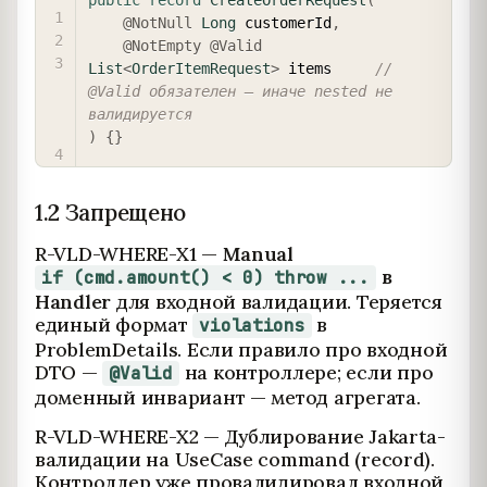
@NotNull
Long
 customerId
,
@NotEmpty
@Valid
List
<
OrderItemRequest
>
 items     
// 
@Valid обязателен — иначе nested не 
валидируется
)
{
}
1.2 Запрещено
R-VLD-WHERE-X1 —
Manual
в
if (cmd.amount() < 0) throw ...
Handler
для входной валидации. Теряется
единый формат
в
violations
ProblemDetails. Если правило про входной
DTO —
на контроллере; если про
@Valid
доменный инвариант — метод агрегата.
R-VLD-WHERE-X2 — Дублирование Jakarta-
валидации на UseCase command (record).
Контроллер уже провалидировал входной