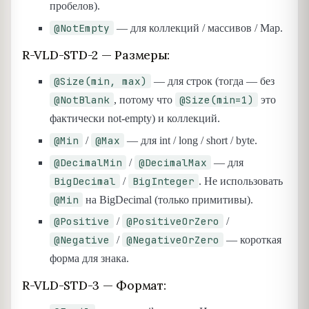
пробелов).
@NotEmpty
— для коллекций / массивов / Map.
R-VLD-STD-2 — Размеры:
@Size(min, max)
— для строк (тогда — без
@NotBlank
@Size(min=1)
, потому что
это
фактически not-empty) и коллекций.
@Min
@Max
/
— для int / long / short / byte.
@DecimalMin
@DecimalMax
/
— для
BigDecimal
BigInteger
/
. Не использовать
@Min
на BigDecimal (только примитивы).
@Positive
@PositiveOrZero
/
/
@Negative
@NegativeOrZero
/
— короткая
форма для знака.
R-VLD-STD-3 — Формат: