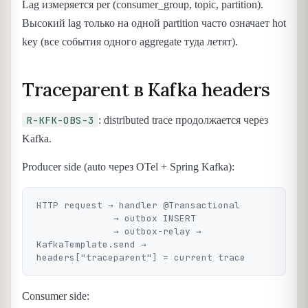
Lag измеряется per (consumer_group, topic, partition).
Высокий lag только на одной partition часто означает hot
key (все события одного aggregate туда летят).
Traceparent в Kafka headers
R-KFK-OBS-3
: distributed trace продолжается через
Kafka.
Producer side (auto через OTel + Spring Kafka):
HTTP request → handler @Transactional

              → outbox INSERT

              → outbox-relay → 
KafkaTemplate.send → 
Consumer side: