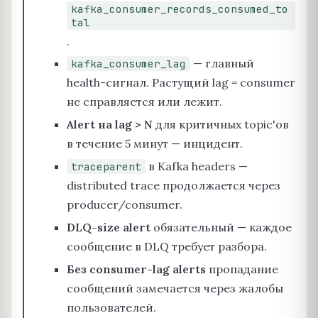
kafka_consumer_records_consumed_to
tal
.
— главный
kafka_consumer_lag
health-сигнал. Растущий lag = consumer
не справляется или лежит.
Alert на lag > N
для критичных topic'ов
в течение 5 минут — инцидент.
в Kafka headers —
traceparent
distributed trace продолжается через
producer/consumer.
DLQ-size alert
обязательный — каждое
сообщение в DLQ требует разбора.
Без consumer-lag alerts
пропадание
сообщений замечается через жалобы
пользователей.