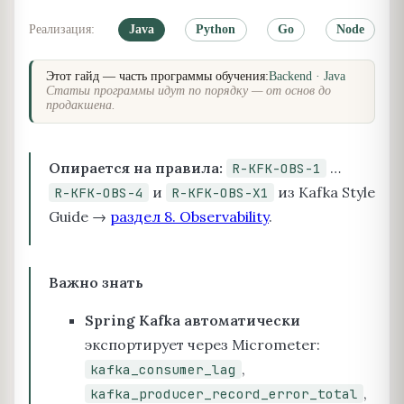
Реализация:
Java
Python
Go
Node
Этот гайд — часть программы обучения:
Backend · Java
Статьи программы идут по порядку — от основ до
продакшена.
Опирается на правила:
…
R-KFK-OBS-1
и
из Kafka Style
R-KFK-OBS-4
R-KFK-OBS-X1
Guide →
раздел 8. Observability
.
Важно знать
Spring Kafka автоматически
экспортирует через Micrometer:
,
kafka_consumer_lag
,
kafka_producer_record_error_total