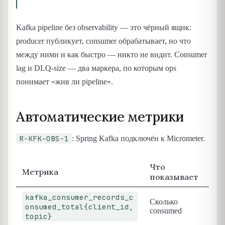
Kafka pipeline без observability — это чёрный ящик:
producer публикует, consumer обрабатывает, но что
между ними и как быстро — никто не видит. Consumer
lag и DLQ-size — два маркера, по которым ops
понимает «жив ли pipeline».
Автоматические метрики
R-KFK-OBS-1
: Spring Kafka подключён к Micrometer.
Что
Метрика
показывает
kafka_consumer_records_c
Сколько
onsumed_total{client_id,
consumed
topic}