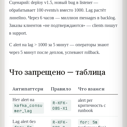
Сценарий: deploy v1.5, новый bug в listener —
обрабатывает 100 events/s вместо 1000. Lag растёт
линейно. Через 6 часов — миллион messages в backlog.
Заказы клиентов «не подтверждаются» — clients пишут
в support.
С alert на lag > 1000 за 5 минут — операторы знают
через 5 минут после деплоя, успевают rollback.
Что запрещено — таблица
Антипаттерн
Правило
Что взамен
Нет alert на
alert per
R-KFK-
kafka_consu
критичность с
OBS-X1
mer_lag
runbook
Lag alert без
R-KFK-
for: 5m