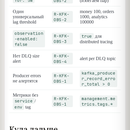
for: 5m
OBS-2
(избегаем flap)
Один
money 100, orders
R-KFK-
универсальный
1000, analytics
OBS-2
lag threshold
100000
observation
R-KFK-
true
для
-enabled:
OBS-3
distributed tracing
false
R-KFK-
Нет DLQ size
alert per DLQ topic
alert
OBS-4
kafka_produce
R-KFK-
Producer errors
r_record_erro
не алертятся
OBS-1
r_total > 0
Метрики без
R-KFK-
management.me
service
/
OBS-1
trics.tags.*
env
tag
Куда дальше