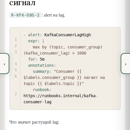
сигнал
R-KFK-OBS-2
: alert на lag.
COPY
-
alert
:
 KafkaConsumerLagHigh

expr
:
|
    max by (topic, consumer_group) 
(kafka_consumer_lag) > 1000
for
:
 5m

‹
›
annotations
:
summary
:
"Consumer {{ 
$labels.consumer_group }} лагает на 
topic {{ $labels.topic }}"
runbook
:
https
:
//runbooks.internal/kafka
-
consumer
-
Что значит растущий lag: