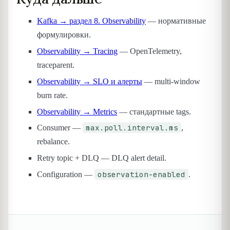
Kafka → раздел 8. Observability
— нормативные
формулировки.
Observability → Tracing
— OpenTelemetry,
traceparent.
Observability → SLO и алерты
— multi-window
burn rate.
Observability → Metrics
— стандартные tags.
max.poll.interval.ms
Consumer —
,
rebalance.
Retry topic + DLQ — DLQ alert detail.
observation-enabled
Configuration —
.