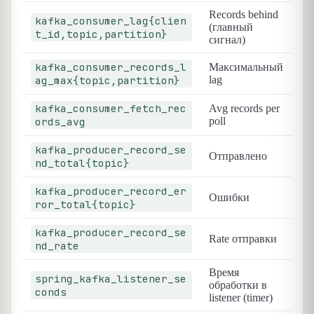
Records behind
kafka_consumer_lag{clien
(главный
t_id,topic,partition}
сигнал)
kafka_consumer_records_l
Максимальный
ag_max{topic,partition}
lag
kafka_consumer_fetch_rec
Avg records per
ords_avg
poll
kafka_producer_record_se
Отправлено
nd_total{topic}
kafka_producer_record_er
Ошибки
ror_total{topic}
kafka_producer_record_se
Rate отправки
nd_rate
Время
spring_kafka_listener_se
обработки в
conds
listener (timer)