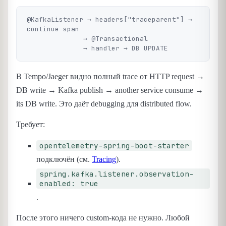
@KafkaListener → headers["traceparent"] → 
continue span

              → @Transactional

В Tempo/Jaeger видно полный trace от HTTP request →
DB write → Kafka publish → another service consume →
its DB write. Это даёт debugging для distributed flow.
Требует:
opentelemetry-spring-boot-starter
подключён (см.
Tracing
).
spring.kafka.listener.observation-
enabled: true
.
После этого ничего custom-кода не нужно. Любой