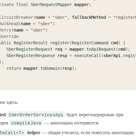
rivate
final
SberRequestMapper
 mapper
;
CircuitBreaker
(
name 
=
"sber"
,
 fallbackMethod 
=
"register
Bulkhead
(
name 
=
"sber"
)
Retry
(
name 
=
"sber"
)
Override
ublic
RegisterResult
register
(
RegisterCommand
 cmd
)
{
SberRegisterRequest
 req 
=
 mapper
.
toApiRequest
(
cmd
)
;
SberRegisterResponse
 resp 
=
executeCall
(
sberApi
.
regis
)
;
return
 mapper
.
toDomain
(
resp
)
;
о здесь:
SberOrderServicesApi
ted
будет перегенерирован при
compileJava
ющем
— аннотации потеряются.
teCall<T>
helper
— общая утилита; если повесить аннотации