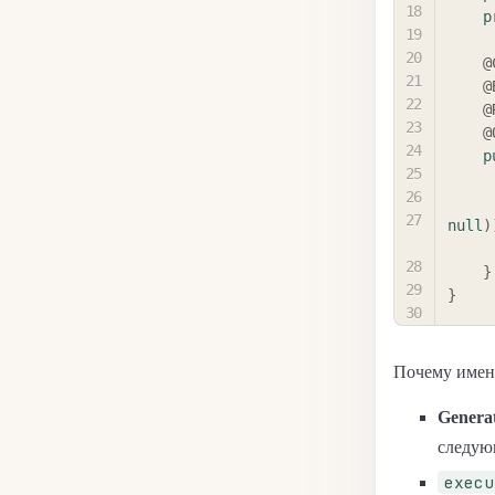
p
@
@
@
@
p
null
)
}
}
Почему именн
Genera
следу
execu