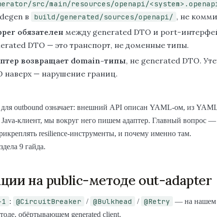
nerator/src/main/resources/openapi/<system>.openap
odegen в
, не комми
build/generated/sources/openapi/
per обязателен
между generated DTO и port-интерфе
erated DTO — это транспорт, не доменные типы.
птер возвращает domain-типы
, не generated DTO. Ут
 наверх — нарушение границ.
t для outbound означает: внешний API описан YAML-ом, из YAM
 Java-клиент, мы вокруг него пишем адаптер. Главный вопрос —
рикреплять resilience-инструменты, и почему именно там.
здела 9 гайда.
ции на public-методе out-adapter
-1
@CircuitBreaker
@Bulkhead
@Retry
:
/
/
— на нашем
етоде, обёртывающем generated client.