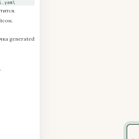
i.yaml
тится.
йсом.
ечка generated
L
›