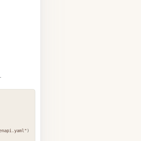
.
COPY
enapi.yaml"
)