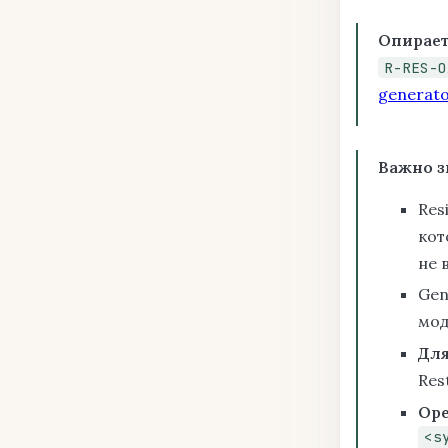
Опирает
R-RES-O
generat
Важно з
Res
кот
не в
Gen
мод
Для
Res
Ope
<s