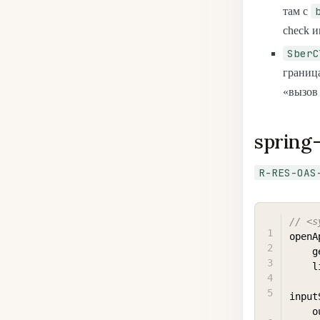
там с
check и
SberC
границ
«вызов 
spring
R-RES-OAS
// <s
openA
 
  
input
 