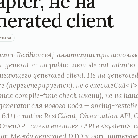
apter, не на
nerated client
ckend
шать Resilience4j-аннотации при использ
i-generator: на public-методе out-adapter
ивающего generated client. Не на generate
ce (перегенерируется), не в executeCall<T>
тся compile-time check имени), не на hand
generator для нового кода — spring-restcli
 6.1+) с native RestClient, Observation API, 
. OpenAPI-спека внешнего API в <system>-cl
tor. Между generated DTO и port-интерф