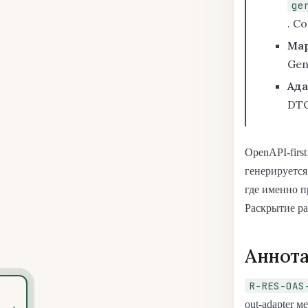
ge
. C
Map
Gen
Ада
DTO
OpenAPI-firs
генерируется
где именно п
Раскрытие ра
Аннота
R-RES-OAS
out-adapter м
‹