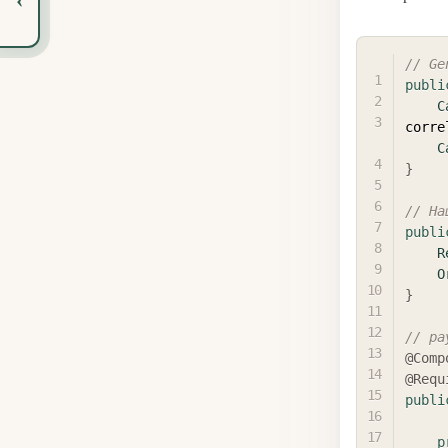
// Ge
publi
C
corre
C
}
// На
publi
R
O
}
// pa
@Comp
@Requ
publi
p