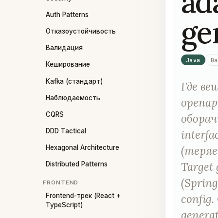
ad
Auth Patterns
ge
Отказоустойчивость
Валидация
Java
Ba
Кеширование
Kafka (стандарт)
Где ве
Наблюдаемость
openap
CQRS
оборач
DDD Tactical
interfa
(теряе
Hexagonal Architecture
Target 
Distributed Patterns
(Spring
FRONTEND
Frontend-трек (React +
config
TypeScript)
genera