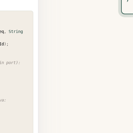
COPY
eq
,
String
Id
)
;
in port):
va: