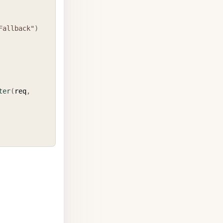
Fallback"
)
ter
(
req
,