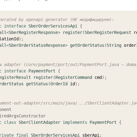
nerated by openapi-generator (НЕ модифицируем):
c
interface
SberOrderServicesApi
{
all
<
SberRegisterResponse
>
register
(
SberRegisterRequest
 r
lationId
)
;
all
<
SberOrderStatusResponse
>
getOrderStatus
(
String
 order
ш adapter (core/payment/port/out/PaymentPort.java — doma
c
interface
PaymentPort
{
egisterResult
register
(
RegisterCommand
 cmd
)
;
rderStatus
getStatus
(
OrderId
 id
)
;
yment-out-adapter/src/main/java/.../SberClientAdapter.ja
onent
iredArgsConstructor
c
class
SberClientAdapter
implements
PaymentPort
{
rivate
final
SberOrderServicesApi
 sberApi
;