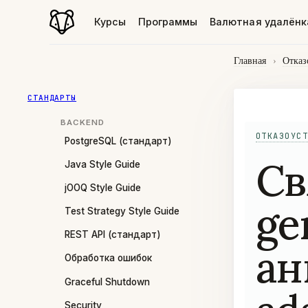
Курсы
Программы
Валютная удалёнк
Главная
›
Отказ
СТАНДАРТЫ
BACKEND
ОТКАЗОУСТ
PostgreSQL (стандарт)
Св
Java Style Guide
jOOQ Style Guide
ge
Test Strategy Style Guide
REST API (стандарт)
ан
Обработка ошибок
Graceful Shutdown
Security