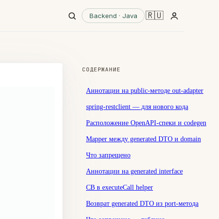
🇷🇺
Backend · Java
СОДЕРЖАНИЕ
Аннотации на public-методе out-adapter
spring-restclient — для нового кода
Расположение OpenAPI-спеки и codegen
Mapper между generated DTO и domain
Что запрещено
Аннотации на generated interface
-
CB в executeCall helper
Возврат generated DTO из port-метода