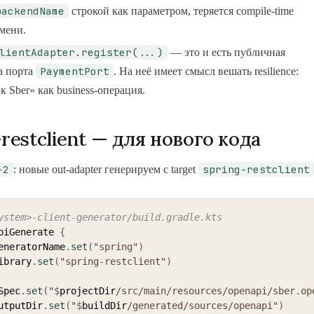
backendName
строкой как параметром, теряется compile-time
мени.
lientAdapter.register(...)
— это и есть публичная
PaymentPort
а порта
. На неё имеет смысл вешать resilience:
к Sber» как business-операция.
-restclient — для нового кода
-2
spring-restclient
: новые out-adapter генерируем с target
ystem>-client-generator/build.gradle.kts
piGenerate 
{
   generatorName
.
set
(
"spring"
)
  library
.
set
(
"spring-restclient"
)
Spec
.
set
(
"
$
projectDir
/src/main/resources/openapi/sber.op
   outputDir
.
set
(
"
$
buildDir
/generated/sources/openapi"
)