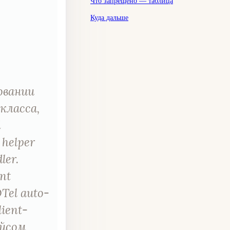
Что запрещено — таблица
Куда дальше
овании
 класса,
d
 helper
ler.
ent
OTel auto-
ient-
ейсом