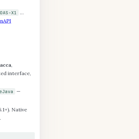
…
OAS-X1
enAPI
ласса
,
ed interface,
—
eJava
.1+). Native
.