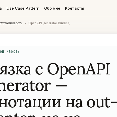
а
Use Case Pattern
Обо мне
Контакты
оустойчивость
›
OpenAPI generator binding
ОЙЧИВОСТЬ
язка с OpenAPI
nerator —
нотации на out