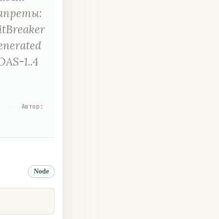
Запреты:
itBreaker
enerated
AS-1..4
я
·
Автор
:
Node