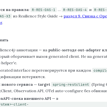
ся на правила:
…
и
R-RES-OAS-1
R-RES-OAS-4
R-RES-
из Resilience Style Guide →
раздел 9. Связка с Op
AS-X3
or
.
нать
ilience4j-аннотации — на
public-методе out-adapter к
орый оборачивает вызов generated client. Не на generat
 helper'е.
erated interface перегенерируется при каждом
compil
ификации потеряются.
 нового сервиса — target
(Spring 6
spring-restclient
tClient, Observation API, OTel auto-configure без обвязки
nAPI-спека внешнего API
— в
ystem>-client-