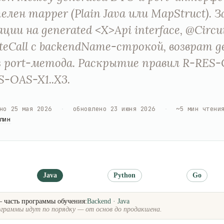
елен mapper (Plain Java или MapStruct). 
ции на generated <X>Api interface, @Circu
uteCall с backendName-строкой, возврат g
 port-метода. Раскрытие правил R-RES-O
S-OAS-X1..X3.
но
25 мая 2026
·
обновлено
23 июня 2026
·
~
5
мин чтени
лин
Java
Python
Go
— часть программы обучения:
Backend · Java
граммы идут по порядку — от основ до продакшена.