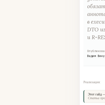
обязат
аннота
в exec
DTO из
и R-RE
Опубликова
Вадим Вику
Реализация:
Этот гайд 
Статьи про