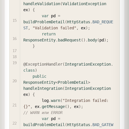
handleValidation
(
ValidationException
ex
)
{
var
 pd 
=
buildProblemDetail
(
HttpStatus
.
BAD_REQUE
ST
,
"Validation failed"
,
 ex
)
;
return
ResponseEntity
.
badRequest
(
)
.
body
(
pd
)
;
}
@ExceptionHandler
(
IntegrationException
.
class
)
public
ResponseEntity
<
ProblemDetail
>
handleIntegration
(
IntegrationException
ex
)
{
        log
.
warn
(
"Integration failed: 
{}"
,
 ex
.
getMessage
(
)
,
 ex
)
;
// WARN или ERROR
var
 pd 
=
buildProblemDetail
(
HttpStatus
.
BAD_GATEW