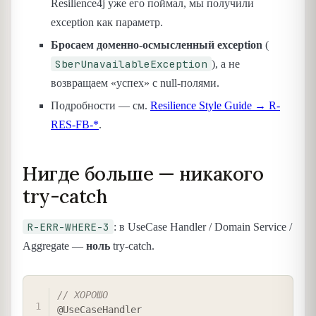
Resilience4j уже его поймал, мы получили
exception как параметр.
Бросаем доменно-осмысленный exception
(
SberUnavailableException
), а не
возвращаем «успех» с null-полями.
Подробности — см.
Resilience Style Guide → R-
RES-FB-*
.
Нигде больше — никакого
try-catch
R-ERR-WHERE-3
: в UseCase Handler / Domain Service /
Aggregate —
ноль
try-catch.
COPY
// ХОРОШО
@UseCaseHandler