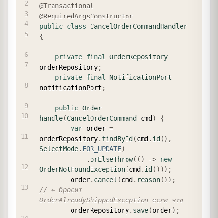
@Transactional
@RequiredArgsConstructor
public
class
CancelOrderCommandHandler
{
private
final
OrderRepository
orderRepository
;
private
final
NotificationPort
notificationPort
;
public
Order
handle
(
CancelOrderCommand
 cmd
)
{
var
 order 
=
orderRepository
.
findById
(
cmd
.
id
(
)
,
SelectMode
.
FOR_UPDATE
)
.
orElseThrow
(
(
)
->
new
OrderNotFoundException
(
cmd
.
id
(
)
)
)
;
        order
.
cancel
(
cmd
.
reason
(
)
)
;
// ← бросит 
OrderAlreadyShippedException если что
        orderRepository
.
save
(
order
)
;