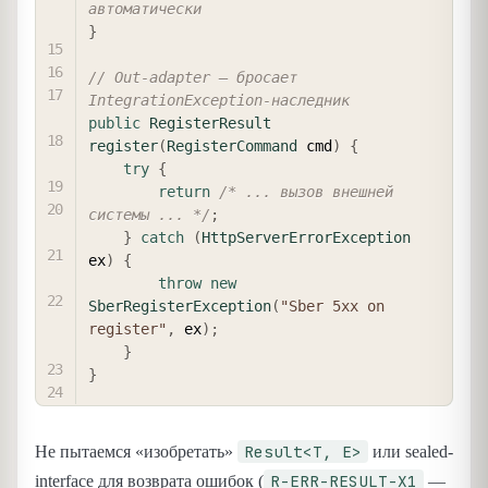
автоматически
}
// Out-adapter — бросает 
IntegrationException-наследник
public
RegisterResult
register
(
RegisterCommand
 cmd
)
{
try
{
return
/* ... вызов внешней 
системы ... */
;
}
catch
(
HttpServerErrorException
ex
)
{
throw
new
SberRegisterException
(
"Sber 5xx on 
register"
,
 ex
)
;
}
}
Result<T, E>
Не пытаемся «изобретать»
или sealed-
R-ERR-RESULT-X1
interface для возврата ошибок (
—