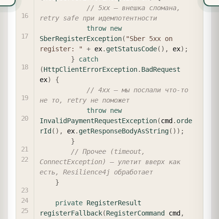
// 5xx — внешка сломана, 
retry safe при идемпотентности
throw
new
SberRegisterException
(
"Sber 5xx on 
register: "
+
 ex
.
getStatusCode
(
)
,
 ex
)
;
}
catch
(
HttpClientErrorException
.
BadRequest
ex
)
{
// 4xx — мы послали что-то 
не то, retry не поможет
throw
new
InvalidPaymentRequestException
(
cmd
.
orde
rId
(
)
,
 ex
.
getResponseBodyAsString
(
)
)
;
}
// Прочее (timeout, 
ConnectException) — улетит вверх как 
есть, Resilience4j обработает
}
private
RegisterResult
registerFallback
(
RegisterCommand
 cmd
,