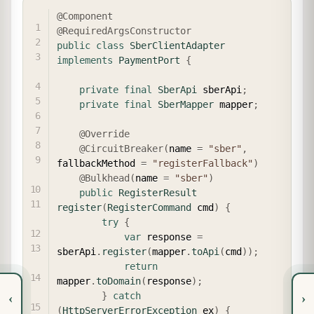
COPY
@Component
@RequiredArgsConstructor
public
class
SberClientAdapter
implements
PaymentPort
{
private
final
SberApi
 sberApi
;
private
final
SberMapper
 mapper
;
@Override
@CircuitBreaker
(
name 
=
"sber"
,
fallbackMethod 
=
"registerFallback"
)
@Bulkhead
(
name 
=
"sber"
)
public
RegisterResult
register
(
RegisterCommand
 cmd
)
{
try
{
var
 response 
=
sberApi
.
register
(
mapper
.
toApi
(
cmd
)
)
;
return
mapper
.
toDomain
(
response
)
;
}
catch
‹
›
(
HttpServerErrorException
 ex
)
{