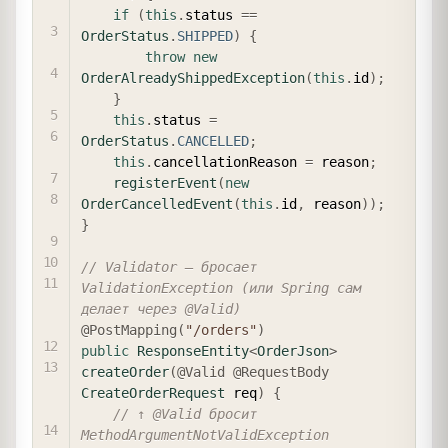
if
(
this
.
status 
==
OrderStatus
.
SHIPPED
)
{
throw
new
OrderAlreadyShippedException
(
this
.
id
)
;
}
this
.
status 
=
OrderStatus
.
CANCELLED
;
this
.
cancellationReason 
=
 reason
;
registerEvent
(
new
OrderCancelledEvent
(
this
.
id
,
 reason
)
)
;
}
// Validator — бросает 
ValidationException (или Spring сам 
делает через @Valid)
@PostMapping
(
"/orders"
)
public
ResponseEntity
<
OrderJson
>
createOrder
(
@Valid
@RequestBody
CreateOrderRequest
 req
)
{
// ↑ @Valid бросит 
MethodArgumentNotValidException 