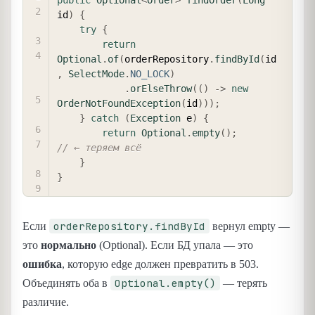
public
Optional
<
Order
>
findOrder
(
Long
id
)
{
try
{
return
Optional
.
of
(
orderRepository
.
findById
(
id
,
SelectMode
.
NO_LOCK
)
.
orElseThrow
(
(
)
->
new
OrderNotFoundException
(
id
)
)
)
;
}
catch
(
Exception
 e
)
{
return
Optional
.
empty
(
)
;
// ← теряем всё
}
}
orderRepository.findById
Если
вернул empty —
это
нормально
(Optional). Если БД упала — это
ошибка
, которую edge должен превратить в 503.
Optional.empty()
Объединять оба в
— терять
различие.