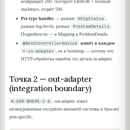
возвращает 200. Логирует ERROR + полный
stacktrace, отдаёт 500.
HttpStatus
Per-type handler
— разные
,
ProblemDetails
разные log-levels, разные
.
Подробности — в Mapping в ProblemDetails.
@RestControllerAdvice
живёт в каждом
*-in-adapter
, не в bootstrap — потому что
HTTP-обработка ошибок это деталь in-adapter.
Точка 2 — out-adapter
(integration boundary)
R-ERR-WHERE-2-b
: out-adapter ловит
низкоуровневые exceptions внешней системы и бросает
port-specific.