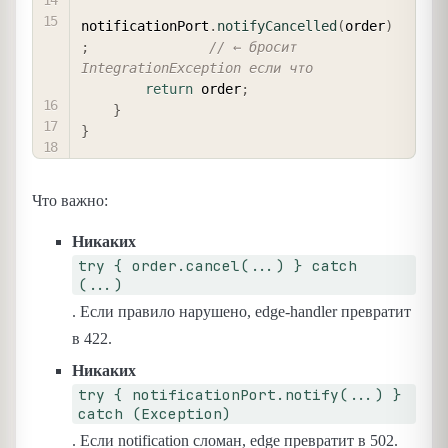
notificationPort
.
notifyCancelled
(
order
)
;
// ← бросит 
IntegrationException если что
return
 order
;
}
}
Что важно:
Никаких
try { order.cancel(...) } catch
(...)
. Если правило нарушено, edge-handler превратит
в 422.
Никаких
try { notificationPort.notify(...) }
catch (Exception)
. Если notification сломан, edge превратит в 502.