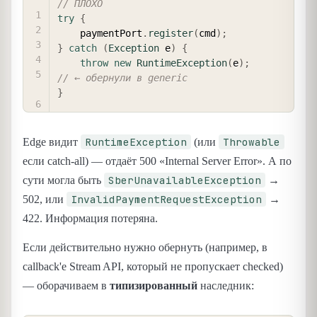
// ПЛОХО
try
{
    paymentPort
.
register
(
cmd
)
;
}
catch
(
Exception
 e
)
{
throw
new
RuntimeException
(
e
)
;
// ← обернули в generic
}
RuntimeException
Throwable
Edge видит
(или
если catch-all) — отдаёт 500 «Internal Server Error». А по
SberUnavailableException
сути могла быть
→
InvalidPaymentRequestException
502, или
→
422. Информация потеряна.
Если действительно нужно обернуть (например, в
callback'е Stream API, который не пропускает checked)
— оборачиваем в
типизированный
наследник: