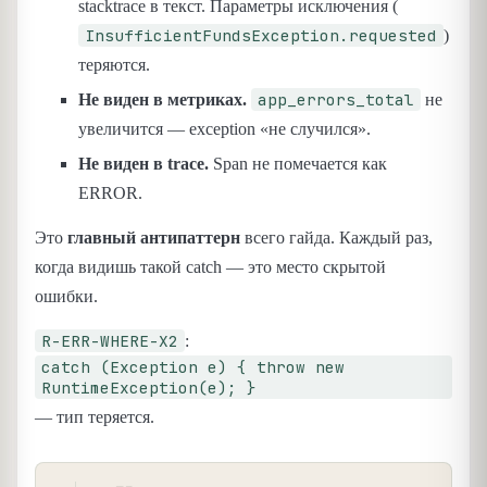
stacktrace в текст. Параметры исключения (
InsufficientFundsException.requested
)
теряются.
app_errors_total
Не виден в метриках.
не
увеличится — exception «не случился».
Не виден в trace.
Span не помечается как
ERROR.
Это
главный антипаттерн
всего гайда. Каждый раз,
когда видишь такой catch — это место скрытой
ошибки.
R-ERR-WHERE-X2
:
catch (Exception e) { throw new
RuntimeException(e); }
— тип теряется.
COPY