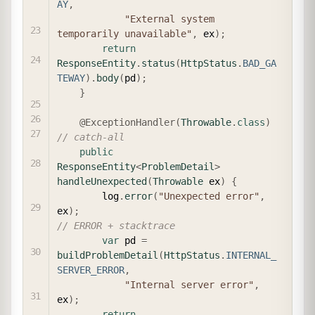
AY
,
"External system 
temporarily unavailable"
,
 ex
)
;
return
ResponseEntity
.
status
(
HttpStatus
.
BAD_GA
TEWAY
)
.
body
(
pd
)
;
}
@ExceptionHandler
(
Throwable
.
class
)
// catch-all
public
ResponseEntity
<
ProblemDetail
>
handleUnexpected
(
Throwable
 ex
)
{
        log
.
error
(
"Unexpected error"
,
ex
)
;
// ERROR + stacktrace
var
 pd 
=
buildProblemDetail
(
HttpStatus
.
INTERNAL_
SERVER_ERROR
,
"Internal server error"
,
ex
)
;
return