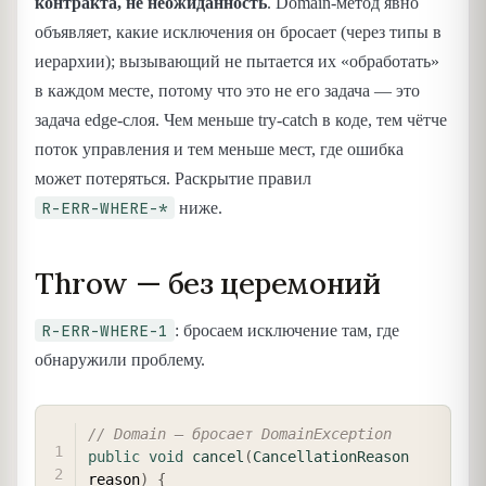
контракта, не неожиданность
. Domain-метод явно
объявляет, какие исключения он бросает (через типы в
иерархии); вызывающий не пытается их «обработать»
в каждом месте, потому что это не его задача — это
задача edge-слоя. Чем меньше try-catch в коде, тем чётче
поток управления и тем меньше мест, где ошибка
может потеряться. Раскрытие правил
R-ERR-WHERE-*
ниже.
Throw — без церемоний
R-ERR-WHERE-1
: бросаем исключение там, где
обнаружили проблему.
COPY
// Domain — бросает DomainException
public
void
cancel
(
CancellationReason
reason
)
{