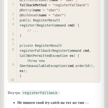
fallbackMethod 
=
"registerFallback"
)
@Retry
(
name 
=
"sber"
)
@Bulkhead
(
name 
=
"sber"
)
public
RegisterResult
register
(
RegisterCommand
 cmd
)
{
// ...
}
private
RegisterResult
registerFallback
(
RegisterCommand
 cmd
,
CallNotPermittedException
 ex
)
{
throw
new
SberUnavailableException
(
cmd
.
orderId
(
)
,
ex
)
;
}
registerFallback
Внутри
:
Не пишем свой try-catch на тот же тип
—