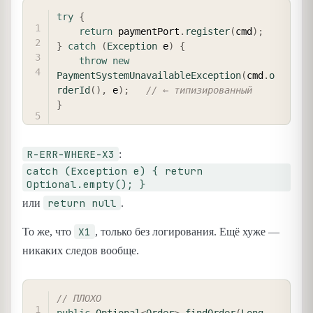
COPY
try
{
return
 paymentPort
.
register
(
cmd
)
;
}
catch
(
Exception
 e
)
{
throw
new
PaymentSystemUnavailableException
(
cmd
.
o
rderId
(
)
,
 e
)
;
// ← типизированный
}
R-ERR-WHERE-X3
:
catch (Exception e) { return
Optional.empty(); }
return null
или
.
X1
То же, что
, только без логирования. Ещё хуже —
никаких следов вообще.
COPY
// ПЛОХО