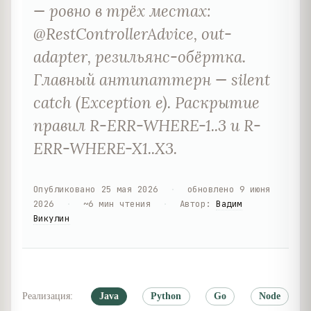
— ровно в трёх местах:
@RestControllerAdvice, out-
adapter, резильянс-обёртка.
Главный антипаттерн — silent
catch (Exception e). Раскрытие
правил R-ERR-WHERE-1..3 и R-
ERR-WHERE-X1..X3.
Опубликовано
25 мая 2026
·
обновлено
9 июня
2026
·
~
6
мин чтения
·
Автор
:
Вадим
Викулин
Реализация:
Java
Python
Go
Node