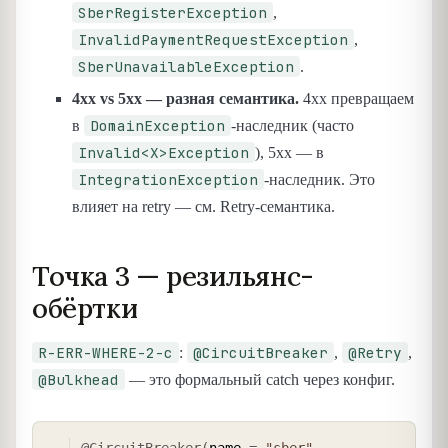
SberRegisterException
,
InvalidPaymentRequestException
,
SberUnavailableException
.
4xx vs 5xx — разная семантика.
4xx превращаем
DomainException
в
-наследник (часто
Invalid<X>Exception
), 5xx — в
IntegrationException
-наследник. Это
влияет на retry — см. Retry-семантика.
Точка 3 — резильянс-
обёртки
R-ERR-WHERE-2-c
@CircuitBreaker
@Retry
:
,
,
@Bulkhead
— это формальный catch через конфиг.
COPY
@CircuitBreaker
(
name 
=
"sber"
,