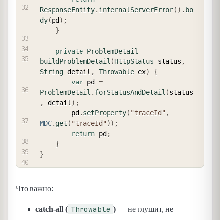
ResponseEntity
.
internalServerError
(
)
.
bo
dy
(
pd
)
;
}
private
ProblemDetail
buildProblemDetail
(
HttpStatus
 status
,
String
 detail
,
Throwable
 ex
)
{
var
 pd 
=
ProblemDetail
.
forStatusAndDetail
(
status
,
 detail
)
;
        pd
.
setProperty
(
"traceId"
,
MDC
.
get
(
"traceId"
)
)
;
return
 pd
;
}
}
Что важно:
Throwable
catch-all (
)
— не глушит, не