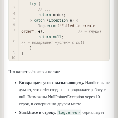
try
{
// ...
return
 order
;
}
catch
(
Exception
 e
)
{
        log
.
error
(
"Failed to create 
order"
,
 e
)
;
// ← глушит
return
null
;
// ← возвращает «успех» с null
}
}
Что катастрофически не так:
Возвращает успех вызывающему.
Handler выше
думает, что order создан — продолжает работу с
null. Возможны NullPointerException через 10
строк, в совершенно другом месте.
log.error
Stacktrace в строку.
сериализует