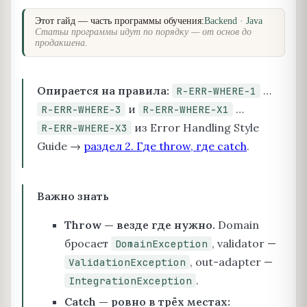
Этот гайд — часть программы обучения:
Backend · Java
Статьи программы идут по порядку — от основ до
продакшена.
Опирается на правила:
…
R-ERR-WHERE-1
и
…
R-ERR-WHERE-3
R-ERR-WHERE-X1
из Error Handling Style
R-ERR-WHERE-X3
Guide →
раздел 2. Где throw, где catch
.
Важно знать
Throw — везде где нужно.
Domain
бросает
, validator —
DomainException
, out-adapter —
ValidationException
.
IntegrationException
Catch — ровно в трёх местах: