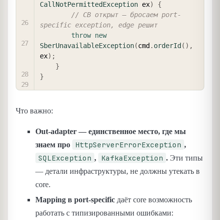
CallNotPermittedException
 ex
)
{
// CB открыт — бросаем port-
specific exception, edge решит
throw
new
SberUnavailableException
(
cmd
.
orderId
(
)
,
ex
)
;
}
}
Что важно:
Out-adapter — единственное место, где мы
HttpServerErrorException
знаем про
,
SQLException
KafkaException
,
.
Эти типы
— детали инфраструктуры, не должны утекать в
core.
Mapping в port-specific
даёт core возможность
работать с типизированными ошибками: