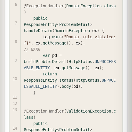
@ExceptionHandler
(
DomainException
.
class
)
public
ResponseEntity
<
ProblemDetail
>
handleDomain
(
DomainException
 ex
)
{
        log
.
warn
(
"Domain rule violated: 
{}"
,
 ex
.
getMessage
(
)
,
 ex
)
;
// WARN
var
 pd 
=
buildProblemDetail
(
HttpStatus
.
UNPROCESS
ABLE_ENTITY
,
 ex
.
getMessage
(
)
,
 ex
)
;
return
ResponseEntity
.
status
(
HttpStatus
.
UNPROC
ESSABLE_ENTITY
)
.
body
(
pd
)
;
}
@ExceptionHandler
(
ValidationException
.
c
lass
)
public
ResponseEntity
<
ProblemDetail
>