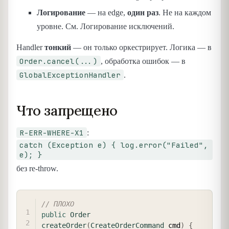
Логирование
— на edge,
один раз
. Не на каждом
уровне. См. Логирование исключений.
Handler
тонкий
— он только оркестрирует. Логика — в
Order.cancel(...)
, обработка ошибок — в
GlobalExceptionHandler
.
Что запрещено
R-ERR-WHERE-X1
:
catch (Exception e) { log.error("Failed",
e); }
без re-throw.
COPY
// ПЛОХО
public
Order
createOrder
(
CreateOrderCommand
 cmd
)
{