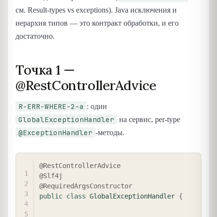
см. Result-types vs exceptions). Java исключения и
иерархия типов — это контракт обработки, и его
достаточно.
Точка 1 —
@RestControllerAdvice
R-ERR-WHERE-2-a
: один
GlobalExceptionHandler
на сервис, per-type
@ExceptionHandler
-методы.
COPY
@RestControllerAdvice
@Slf4j
@RequiredArgsConstructor
public
class
GlobalExceptionHandler
{