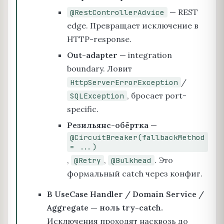
— REST
@RestControllerAdvice
edge. Превращает исключение в
HTTP-response.
Out-adapter
— integration
boundary. Ловит
/
HttpServerErrorException
, бросает port-
SQLException
specific.
Резильянс-обёртка
—
@CircuitBreaker(fallbackMethod
= ...)
,
,
. Это
@Retry
@Bulkhead
формальный catch через конфиг.
В UseCase Handler / Domain Service /
Aggregate — ноль try-catch.
Исключения проходят насквозь до