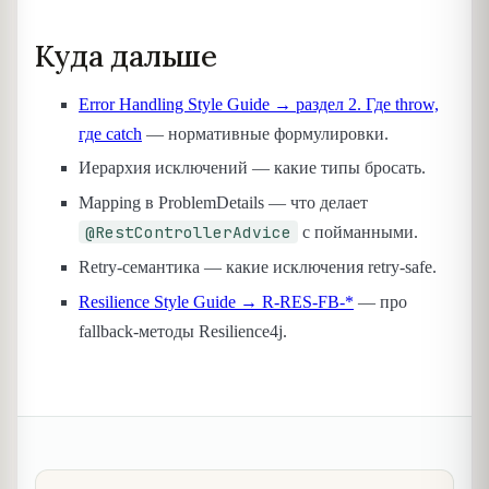
Куда дальше
Error Handling Style Guide → раздел 2. Где throw,
где catch
— нормативные формулировки.
Иерархия исключений — какие типы бросать.
Mapping в ProblemDetails — что делает
@RestControllerAdvice
с пойманными.
Retry-семантика — какие исключения retry-safe.
Resilience Style Guide → R-RES-FB-*
— про
fallback-методы Resilience4j.