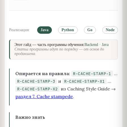
Реализация:
Java
Python
Go
Node
Этот гайд — часть программы обучения:
Backend · Java
Статьи программы идут по порядку — от основ до
продакшена.
Опирается на правила:
…
R-CACHE-STAMP-1
и
…
R-CACHE-STAMP-3
R-CACHE-STAMP-X1
из Caching Style Guide →
R-CACHE-STAMP-X2
раздел 7. Cache stampede
.
Важно знать