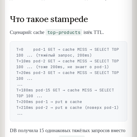
Что такое stampede
top-products
Сценарий: cache
istёк TTL.
T=0    pod-1 GET → cache MISS → SELECT TOP 
100 ... (тяжёлый запрос, 200ms)

T=10ms pod-2 GET → cache MISS → SELECT TOP 
100 ... (тоже 200ms, не знает о pod-1)

T=20ms pod-3 GET → cache MISS → SELECT TOP 
100 ...

...

T=180ms pod-15 GET → cache MISS → SELECT 
TOP 100 ...

T=200ms pod-1 → put в cache

T=210ms pod-2 → put в cache (поверх pod-1)

DB получила 15 одинаковых тяжёлых запросов вместо