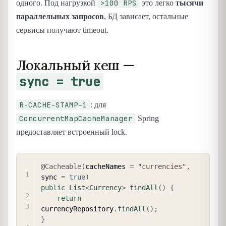
>100 RPS
одного. Под нагрузкой
это легко
тысячи
параллельных запросов
, БД зависает, остальные
сервисы получают timeout.
Локальный кеш —
sync = true
R-CACHE-STAMP-1
: для
ConcurrentMapCacheManager
Spring
предоставляет встроенный lock.
COPY
@Cacheable
(
cacheNames 
=
"currencies"
,
sync 
=
true
)
public
List
<
Currency
>
findAll
(
)
{
return
currencyRepository
.
findAll
(
)
;
}