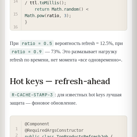
/
 ttl
.
toMillis
(
)
;
return
Math
.
random
(
)
<
Math
.
pow
(
ratio
,
3
)
;
}
ratio = 0.5
При
вероятность refresh = 12.5%, при
ratio = 0.9
— 73%. Это размазывает нагрузку
refresh по времени, нет момента «все одновременно».
Hot keys — refresh-ahead
R-CACHE-STAMP-3
: для известных hot keys лучшая
защита — фоновое обновление.
COPY
@Component
@RequiredArgsConstructor
public
class
TopProductsRefreshJob
{