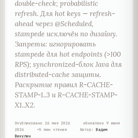
double-check; probabilistic
refresh. Для hot keys — refresh-
ahead через @Scheduled,
stampede исключён по дизайну.
Запреты: игнорировать
stampede для hot endpoints (>100
RPS); synchronized-блок Java для
distributed-cache защиты.
Раскрытие правил R-CACHE-
STAMP-1..3 и R-CACHE-STAMP-
X1..X2.
Опубликовано
26 мая 2026
·
обновлено
9 июня
2026
·
~
5
мин чтения
·
Автор
:
Вадим
Викулин