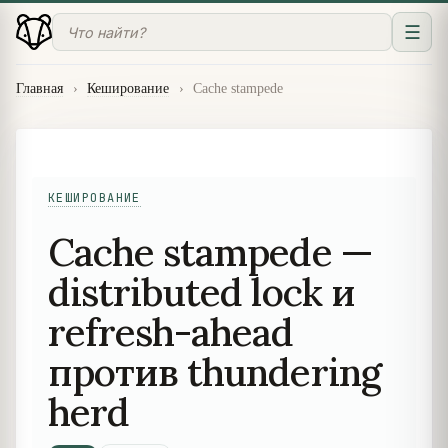
☰
Главная
›
Кеширование
›
Cache stampede
КЕШИРОВАНИЕ
Cache stampede —
distributed lock и
refresh-ahead
против thundering
herd