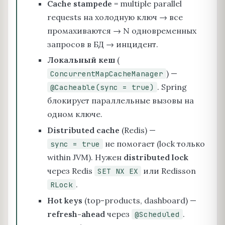
Cache stampede
= multiple parallel
requests на холодную ключ → все
промахиваются → N одновременных
запросов в БД → инцидент.
Локальный кеш
(
) —
ConcurrentMapCacheManager
. Spring
@Cacheable(sync = true)
блокирует параллельные вызовы на
одном ключе.
Distributed cache
(Redis) —
не помогает (lock только
sync = true
within JVM). Нужен
distributed lock
через Redis
или Redisson
SET NX EX
.
RLock
Hot keys
(top-products, dashboard) —
refresh-ahead
через
.
@Scheduled