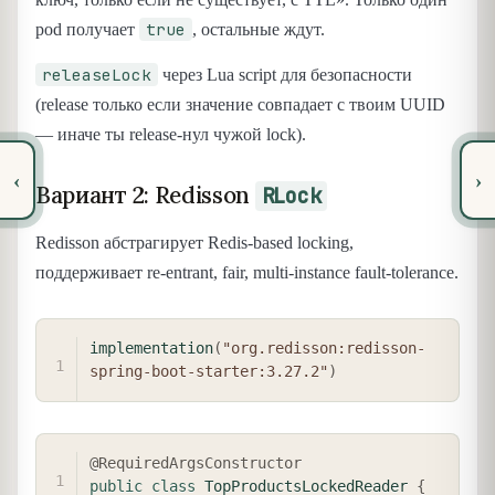
true
pod получает
, остальные ждут.
releaseLock
через Lua script для безопасности
(release только если значение совпадает с твоим UUID
— иначе ты release-нул чужой lock).
‹
›
Вариант 2: Redisson
RLock
Redisson абстрагирует Redis-based locking,
поддерживает re-entrant, fair, multi-instance fault-tolerance.
COPY
implementation
(
"org.redisson:redisson-
spring-boot-starter:3.27.2"
)
COPY
@RequiredArgsConstructor
public
class
TopProductsLockedReader
{