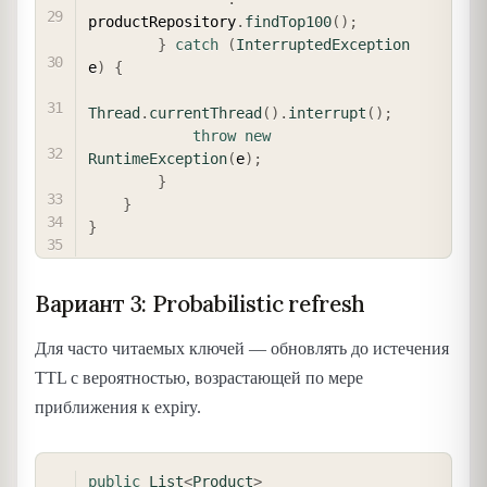
productRepository
.
findTop100
(
)
;
}
catch
(
InterruptedException
e
)
{
Thread
.
currentThread
(
)
.
interrupt
(
)
;
throw
new
RuntimeException
(
e
)
;
}
}
}
Вариант 3: Probabilistic refresh
Для часто читаемых ключей — обновлять до истечения
TTL с вероятностью, возрастающей по мере
приближения к expiry.
COPY
public
List
<
Product
>