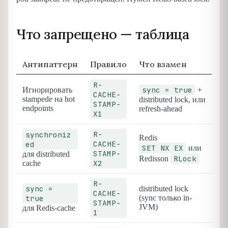
Что запрещено — таблица
Антипаттерн
Правило
Что взамен
R-
sync = true
Игнорировать
+
CACHE-
stampede на hot
distributed lock, или
STAMP-
endpoints
refresh-ahead
X1
R-
synchroniz
Redis
CACHE-
ed
SET NX EX
или
STAMP-
для distributed
RLock
Redisson
X2
cache
R-
sync =
distributed lock
CACHE-
true
(sync только in-
STAMP-
JVM)
для Redis-cache
1