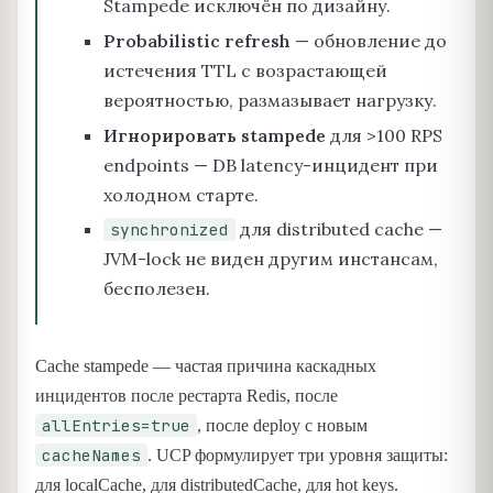
Stampede исключён по дизайну.
Probabilistic refresh
— обновление до
истечения TTL с возрастающей
вероятностью, размазывает нагрузку.
Игнорировать stampede
для >100 RPS
endpoints — DB latency-инцидент при
холодном старте.
для distributed cache —
synchronized
JVM-lock не виден другим инстансам,
бесполезен.
Cache stampede — частая причина каскадных
инцидентов после рестарта Redis, после
allEntries=true
, после deploy с новым
cacheNames
. UCP формулирует три уровня защиты:
для localCache, для distributedCache, для hot keys.