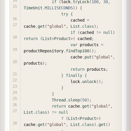
if
(
lock
.
tryLock
(
100
,
30
,
TimeUnit
.
MILLISECONDS
)
)
{
try
{
                    cached 
=
cache
.
get
(
"global"
,
List
.
class
)
;
if
(
cached 
!=
null
)
return
(
List
<
Product
>
)
 cached
;
var
 products 
=
productRepository
.
findTop100
(
)
;
                    cache
.
put
(
"global"
,
products
)
;
return
 products
;
}
finally
{
                    lock
.
unlock
(
)
;
}
}
Thread
.
sleep
(
50
)
;
return
 cache
.
get
(
"global"
,
List
.
class
)
!=
null
?
(
List
<
Product
>
)
cache
.
get
(
"global"
,
List
.
class
)
.
get
(
)
: