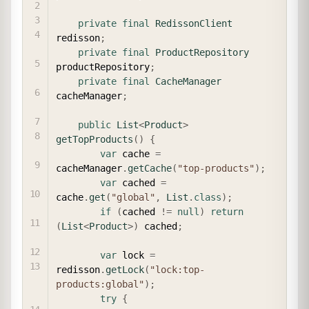
private
final
RedissonClient
redisson
;
private
final
ProductRepository
productRepository
;
private
final
CacheManager
cacheManager
;
public
List
<
Product
>
getTopProducts
(
)
{
var
 cache 
=
cacheManager
.
getCache
(
"top-products"
)
;
var
 cached 
=
cache
.
get
(
"global"
,
List
.
class
)
;
if
(
cached 
!=
null
)
return
(
List
<
Product
>
)
 cached
;
var
 lock 
=
redisson
.
getLock
(
"lock:top-
products:global"
)
;
try
{