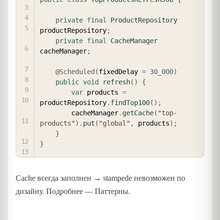
private
final
ProductRepository
productRepository
;
private
final
CacheManager
cacheManager
;
@Scheduled
(
fixedDelay 
=
30_000
)
public
void
refresh
(
)
{
var
 products 
=
productRepository
.
findTop100
(
)
;
        cacheManager
.
getCache
(
"top-
products"
)
.
put
(
"global"
,
 products
)
;
}
}
Cache всегда заполнен → stampede невозможен по
дизайну. Подробнее — Паттерны.