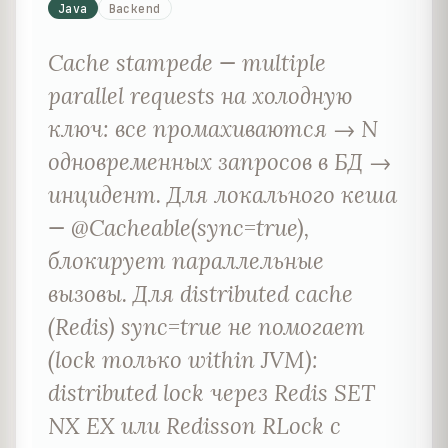
Java
Backend
Cache stampede — multiple
parallel requests на холодную
ключ: все промахиваются → N
одновременных запросов в БД →
инцидент. Для локального кеша
— @Cacheable(sync=true),
блокирует параллельные
вызовы. Для distributed cache
(Redis) sync=true не помогает
(lock только within JVM):
distributed lock через Redis SET
NX EX или Redisson RLock с