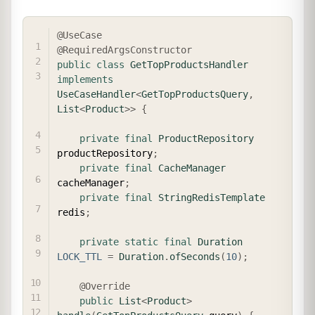
COPY
@UseCase
@RequiredArgsConstructor
public
class
GetTopProductsHandler
implements
UseCaseHandler
<
GetTopProductsQuery
,
List
<
Product
>
>
{
private
final
ProductRepository
productRepository
;
private
final
CacheManager
cacheManager
;
private
final
StringRedisTemplate
redis
;
private
static
final
Duration
LOCK_TTL
=
Duration
.
ofSeconds
(
10
)
;
@Override
public
List
<
Product
>