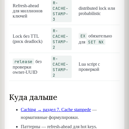
R-
Refresh-ahead
CACHE-
distributed lock или
для миллионов
STAMP-
probabilistic
ключей
3
R-
EX
CACHE-
обязательно
Lock без TTL
(риск deadlock)
STAMP-
SET NX
для
2
R-
release
без
CACHE-
Lua script с
проверки
STAMP-
проверкой
owner-UUID
2
Куда дальше
Caching → раздел 7. Cache stampede
—
нормативные формулировки.
Паттерны — refresh-ahead для hot keys.