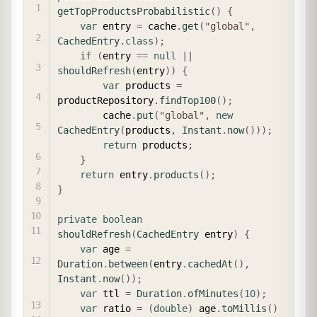
getTopProductsProbabilistic
(
)
{
var
 entry 
=
 cache
.
get
(
"global"
,
CachedEntry
.
class
)
;
if
(
entry 
==
null
||
shouldRefresh
(
entry
)
)
{
var
 products 
=
productRepository
.
findTop100
(
)
;
        cache
.
put
(
"global"
,
new
CachedEntry
(
products
,
Instant
.
now
(
)
)
)
;
return
 products
;
}
return
 entry
.
products
(
)
;
}
private
boolean
shouldRefresh
(
CachedEntry
 entry
)
{
var
 age 
=
Duration
.
between
(
entry
.
cachedAt
(
)
,
Instant
.
now
(
)
)
;
var
 ttl 
=
Duration
.
ofMinutes
(
10
)
;
var
 ratio 
=
(
double
)
 age
.
toMillis
(
)