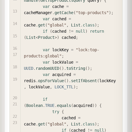
handle
(
GetTopProductsQuery
 query
)
{
var
 cache 
=
cacheManager
.
getCache
(
"top-products"
)
;
var
 cached 
=
cache
.
get
(
"global"
,
List
.
class
)
;
if
(
cached 
!=
null
)
return
(
List
<
Product
>
)
 cached
;
var
 lockKey 
=
"lock:top-
products:global"
;
var
 lockValue 
=
UUID
.
randomUUID
(
)
.
toString
(
)
;
var
 acquired 
=
redis
.
opsForValue
(
)
.
setIfAbsent
(
lockKey
,
 lockValue
,
LOCK_TTL
)
;
if
(
Boolean
.
TRUE
.
equals
(
acquired
)
)
{
try
{
                cached 
=
cache
.
get
(
"global"
,
List
.
class
)
;
if
(
cached 
!=
null
)