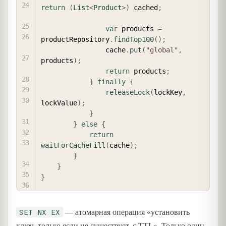
return
(
List
<
Product
>
)
 cached
;
var
 products 
=
productRepository
.
findTop100
(
)
;
                cache
.
put
(
"global"
,
products
)
;
return
 products
;
}
finally
{
releaseLock
(
lockKey
,
lockValue
)
;
}
}
else
{
return
waitForCacheFill
(
cache
)
;
}
}
}
SET NX EX
— атомарная операция «установить
ключ, только если не существует, с TTL». Только один