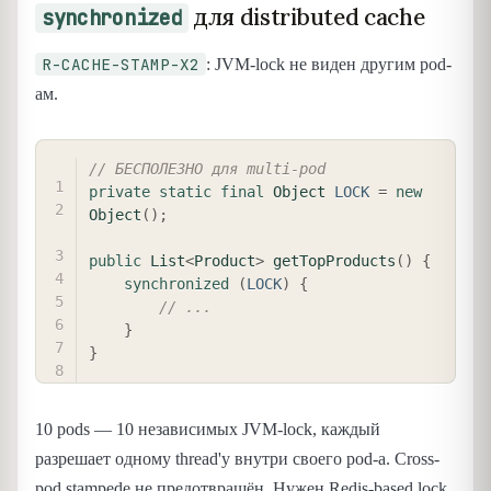
для distributed cache
synchronized
R-CACHE-STAMP-X2
: JVM-lock не виден другим pod-
ам.
COPY
// БЕСПОЛЕЗНО для multi-pod
private
static
final
Object
LOCK
=
new
Object
(
)
;
public
List
<
Product
>
getTopProducts
(
)
{
synchronized
(
LOCK
)
{
// ...
}
}
10 pods — 10 независимых JVM-lock, каждый
разрешает одному thread'у внутри своего pod-а. Cross-
pod stampede не предотвращён. Нужен Redis-based lock.