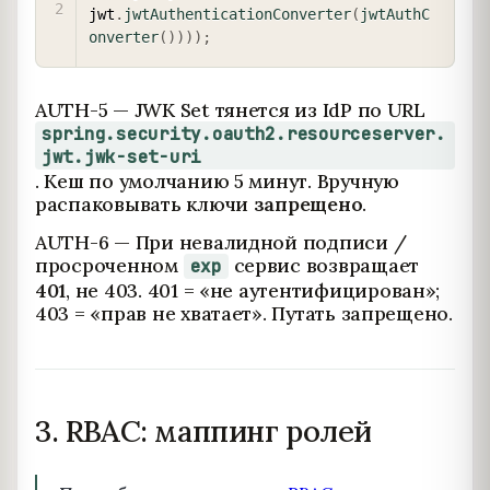
jwt
.
jwtAuthenticationConverter
(
jwtAuthC
onverter
(
)
)
)
)
;
AUTH-5 — JWK Set тянется из IdP по URL
spring.security.oauth2.resourceserver.
jwt.jwk-set-uri
. Кеш по умолчанию 5 минут. Вручную
распаковывать ключи
запрещено
.
AUTH-6 — При невалидной подписи /
просроченном
сервис возвращает
exp
401
, не 403. 401 = «не аутентифицирован»;
403 = «прав не хватает». Путать запрещено.
3. RBAC: маппинг ролей