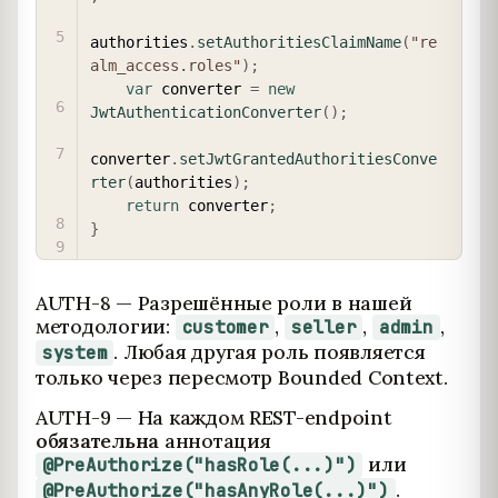
authorities
.
setAuthoritiesClaimName
(
"re
alm_access.roles"
)
;
var
 converter 
=
new
JwtAuthenticationConverter
(
)
;
converter
.
setJwtGrantedAuthoritiesConve
rter
(
authorities
)
;
return
 converter
;
}
AUTH-8 — Разрешённые роли в нашей
методологии:
,
,
,
customer
seller
admin
. Любая другая роль появляется
system
только через пересмотр Bounded Context.
AUTH-9 — На каждом REST-endpoint
обязательна
аннотация
или
@PreAuthorize("hasRole(...)")
.
@PreAuthorize("hasAnyRole(...)")