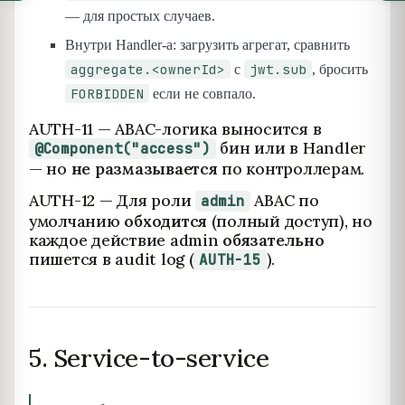
— для простых случаев.
Внутри Handler-а: загрузить агрегат, сравнить
aggregate.<ownerId>
jwt.sub
с
, бросить
FORBIDDEN
если не совпало.
AUTH-11 — ABAC-логика выносится в
бин или в Handler
@Component("access")
— но
не размазывается
по контроллерам.
AUTH-12 — Для роли
ABAC по
admin
умолчанию
обходится
(полный доступ), но
каждое действие admin
обязательно
пишется в audit log (
).
AUTH-15
5. Service-to-service