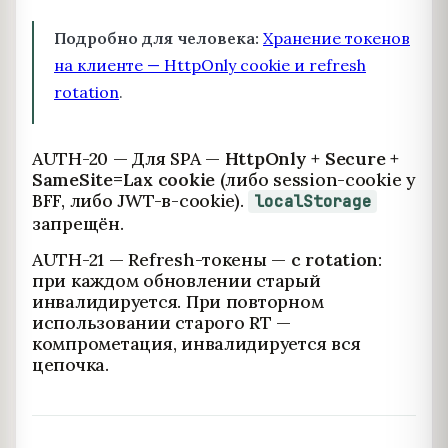
Подробно для человека:
Хранение токенов
на клиенте — HttpOnly cookie и refresh
rotation
.
AUTH-20 — Для SPA —
HttpOnly + Secure +
SameSite=Lax cookie
(либо session-cookie у
BFF, либо JWT-в-cookie).
localStorage
запрещён.
AUTH-21 — Refresh-токены —
с rotation
:
при каждом обновлении старый
инвалидируется. При повторном
использовании старого RT —
компрометация, инвалидируется вся
цепочка.