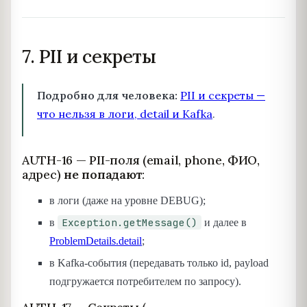
7. PII и секреты
Подробно для человека:
PII и секреты —
что нельзя в логи, detail и Kafka
.
AUTH-16 — PII-поля (email, phone, ФИО,
адрес)
не попадают
:
в логи (даже на уровне DEBUG);
Exception.getMessage()
в
и далее в
ProblemDetails.detail
;
в Kafka-события (передавать только id, payload
подгружается потребителем по запросу).