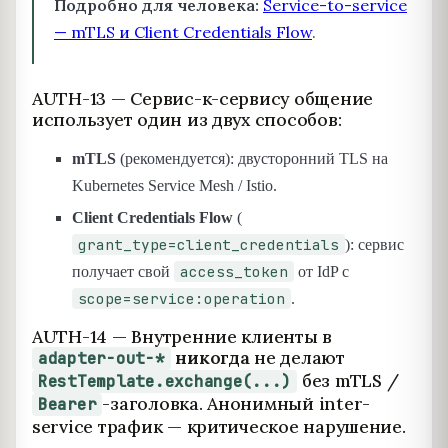
Подробно для человека:
Service-to-service
— mTLS и Client Credentials Flow
.
AUTH-13 — Сервис-к-сервису общение
использует один из двух способов:
mTLS
(рекомендуется): двусторонний TLS на
Kubernetes Service Mesh / Istio.
Client Credentials Flow
(
grant_type=client_credentials
): сервис
access_token
получает свой
от IdP с
scope=service:operation
.
AUTH-14 — Внутренние клиенты в
никогда
не делают
adapter-out-*
без mTLS /
RestTemplate.exchange(...)
-заголовка. Анонимный inter-
Bearer
service трафик — критическое нарушение.