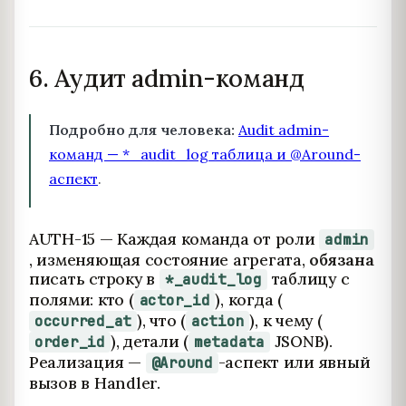
6. Аудит admin-команд
Подробно для человека:
Audit admin-
команд — *_audit_log таблица и @Around-
аспект
.
AUTH-15 — Каждая команда от роли
admin
, изменяющая состояние агрегата,
обязана
писать строку в
таблицу с
*_audit_log
полями: кто (
), когда (
actor_id
), что (
), к чему (
occurred_at
action
), детали (
JSONB).
order_id
metadata
Реализация —
-аспект или явный
@Around
вызов в Handler.