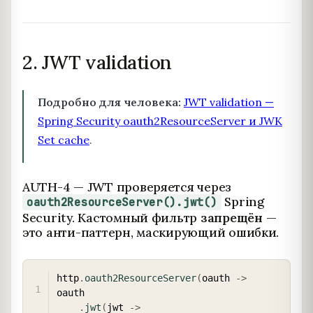
2. JWT validation
Подробно для человека:
JWT validation —
Spring Security oauth2ResourceServer и JWK
Set cache
.
AUTH-4 — JWT проверяется через
Spring
oauth2ResourceServer().jwt()
Security. Кастомный фильтр
запрещён
—
это анти-паттерн, маскирующий ошибки.
COPY
http
.
oauth2ResourceServer
(
oauth 
->
oauth

.
jwt
(
jwt 
->