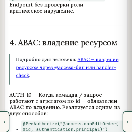
Endpoint без проверки роли —
критическое нарушение.
4. ABAC: владение ресурсом
Подробно для человека:
ABAC — владение
ресурсом через @access-бин или handler-
check
.
AUTH-10 — Когда команда / запрос
работают с агрегатом по id —
обязателен
ABAC по владению
. Реализуется одним из
двух способов:
‹
›
@PreAuthorize("@access.canEditOrder(
#id, authentication.principal)")