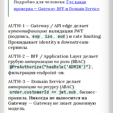
Подробно для человека:
Где какая
проверка — Gateway, BFF и Domain Service
.
AUTH-1 — Gateway / API edge делает
аутентификацию
: валидация JWT
(подпись,
,
,
) и rate limiting.
exp
iss
aud
Прокидывает identity в downstream-
сервисы.
AUTH-2 — BFF / Application Layer делает
грубую
авторизацию по роли
(RBAC):
,
@PreAuthorize("hasRole('ADMIN')")
фильтрация endpoint-ов.
AUTH-3 — Domain Service делает
авторизацию по ресурсу
(ABAC):
, бизнес-
order.customerId == jwt.sub
правила.
Никогда не выносится на
Gateway
— Gateway не знает доменную
модель.