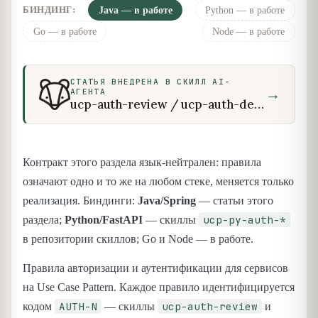
БИНДИНГ:
Java — в работе
Python — в работе
Go — в работе
Node — в работе
СТАТЬЯ ВНЕДРЕНА В СКИЛЛ AI-
→
АГЕНТА
ucp-auth-review / ucp-auth-design / ucp-py-auth-review / ucp-py-auth-design
Контракт этого раздела язык-нейтрален: правила
означают одно и то же на любом стеке, меняется только
реализация. Биндинги:
Java/Spring
— статьи этого
ucp-py-auth-*
раздела;
Python/FastAPI
— скиллы
в репозитории скиллов; Go и Node — в работе.
Правила авторизации и аутентификации для сервисов
на Use Case Pattern. Каждое правило идентифицируется
AUTH-N
ucp-auth-review
кодом
— скиллы
и