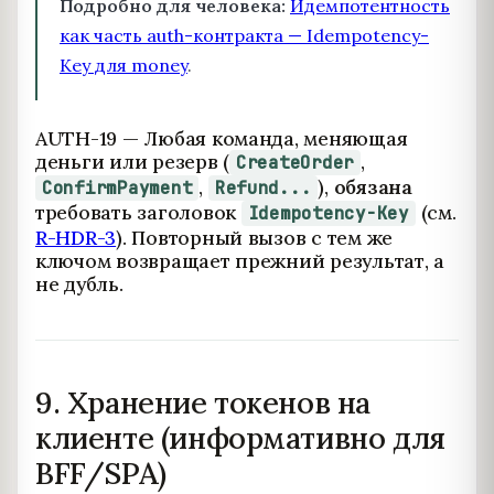
Подробно для человека:
Идемпотентность
как часть auth-контракта — Idempotency-
Key для money
.
AUTH-19 — Любая команда, меняющая
деньги или резерв (
,
CreateOrder
,
),
обязана
ConfirmPayment
Refund...
требовать заголовок
(см.
Idempotency-Key
R-HDR-3
). Повторный вызов с тем же
ключом возвращает прежний результат, а
не дубль.
9. Хранение токенов на
клиенте (информативно для
BFF/SPA)