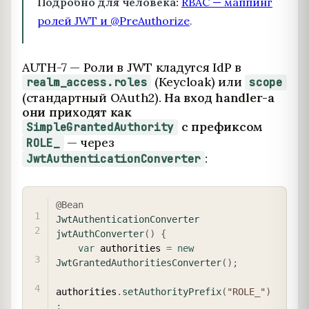
Подробно для человека:
RBAC — маппинг
ролей JWT и @PreAuthorize
.
AUTH-7 — Роли в JWT кладутся IdP в
(Keycloak) или
realm_access.roles
scope
(стандартный OAuth2).
На вход handler-а
они приходят как
с префиксом
SimpleGrantedAuthority
— через
ROLE_
:
JwtAuthenticationConverter
COPY
@Bean
JwtAuthenticationConverter
jwtAuthConverter
(
)
{
var
 authorities 
=
new
JwtGrantedAuthoritiesConverter
(
)
;
authorities
.
setAuthorityPrefix
(
"ROLE_"
)
;