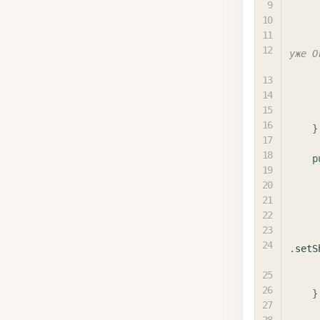
уже O
}
p
.
setS
}