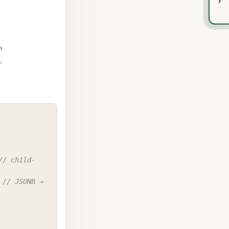
ь
.
COPY
// child-
// JSONB → 