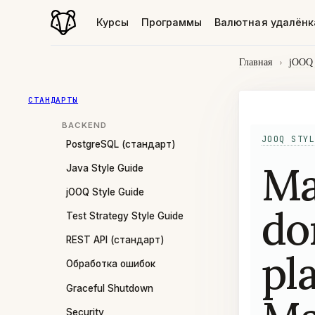
Курсы
Программы
Валютная удалёнк
Главная
›
jOOQ 
СТАНДАРТЫ
BACKEND
JOOQ STYL
PostgreSQL (стандарт)
Ма
Java Style Guide
jOOQ Style Guide
do
Test Strategy Style Guide
REST API (стандарт)
pl
Обработка ошибок
Graceful Shutdown
Security