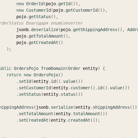
new
OrderId
(
pojo
.
getId
(
)
)
,
new
CustomerId
(
pojo
.
getCustomerId
(
)
)
,
            pojo
.
getStatus
(
)
,
rderStatus благодаря enumConverter
            jsonb
.
deserialize
(
pojo
.
getShippingAddress
(
)
,
Addr
            pojo
.
getTotalAmount
(
)
,
            pojo
.
getCreatedAt
(
)
)
;
ublic
OrdersPojo
fromDomain
(
Order
 entity
)
{
return
new
OrdersPojo
(
)
.
setId
(
entity
.
id
(
)
.
value
(
)
)
.
setCustomerId
(
entity
.
customer
(
)
.
id
(
)
.
value
(
)
)
.
setStatus
(
entity
.
status
(
)
)
hippingAddress
(
jsonb
.
serialize
(
entity
.
shippingAddress
(
)
)
.
setTotalAmount
(
entity
.
totalAmount
(
)
)
.
setCreatedAt
(
entity
.
createdAt
(
)
)
;