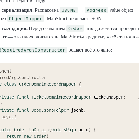
er, что съедает выгоду.
JSONB
Address
сериализация.
Распаковка
→
value object
ObjectMapper
ерез
. MapStruct не делает JSON.
Order
-валидация.
Перед созданием
иногда хочется проверит
нт — это плохо ложится на MapStruct-парадигму «всё статично»
@RequiredArgsConstructor
решает всё это явно:
onent
iredArgsConstructor
c
class
OrderDomainRecordMapper
{
rivate
final
TicketDomainRecordMapper
 ticketMapper
;
р
rivate
final
JooqJsonbHelper
 jsonb
;
 object
ublic
Order
toDomain
(
OrdersPojo
 pojo
)
{
return
new
Order
(