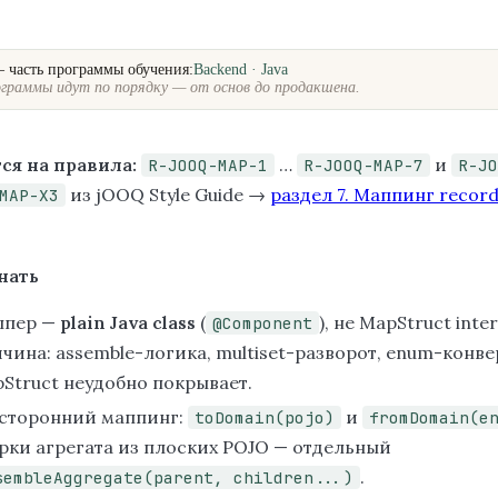
— часть программы обучения:
Backend · Java
граммы идут по порядку — от основ до продакшена.
ся на правила:
…
и
R-JOOQ-MAP-1
R-JOOQ-MAP-7
R-JO
из jOOQ Style Guide →
раздел 7. Маппинг recor
MAP-X3
нать
ппер —
plain Java class
(
), не MapStruct inter
@Component
чина: assemble-логика, multiset-разворот, enum-конв
Struct неудобно покрывает.
сторонний маппинг:
и
toDomain(pojo)
fromDomain(e
рки агрегата из плоских POJO — отдельный
.
sembleAggregate(parent, children...)