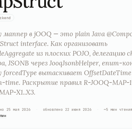
pStruct
ckend
 маппер в jOOQ — это plain Java @Compo
Struct interface. Как организовать
leAggregate из плоских POJO, делегацию ch
а, JSONB через JooqJsonbHelper, enum-ко
 forcedType вытаскивает OffsetDateTime
n-time. Раскрытие правил R-JOOQ-MAP-1..
AP-X1..X3.
но
25 мая 2026
·
обновлено
22 июня 2026
·
~
5
мин чтени
лин