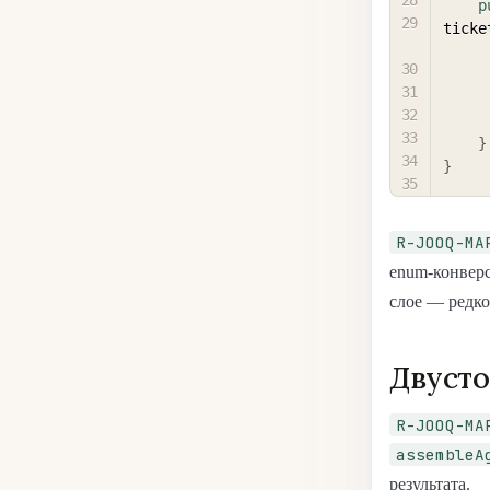
p
ticke
}
}
R-JOOQ-MA
enum-конверс
слое — редкос
Двуст
R-JOOQ-MA
assembleA
результата.