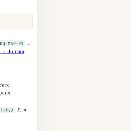
…
OQ-MAP-X1
d ↔ domain
.
face.
ерсия —
. Для
ntity)