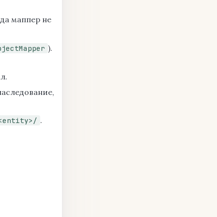
гда маппер не
).
bjectMapper
л.
наследование,
.
<entity>/