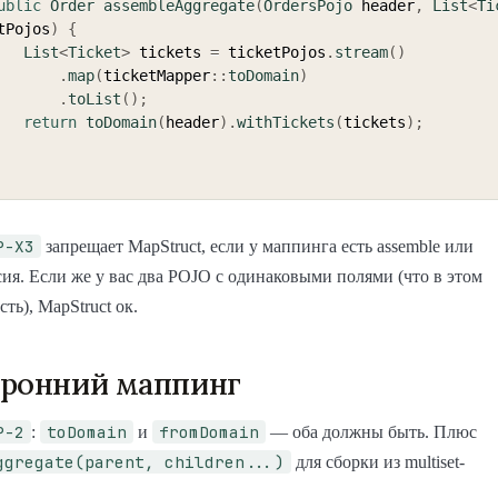
ublic
Order
assembleAggregate
(
OrdersPojo
 header
,
List
<
Ti
tPojos
)
{
List
<
Ticket
>
 tickets 
=
 ticketPojos
.
stream
(
)
.
map
(
ticketMapper
::
toDomain
)
.
toList
(
)
;
return
toDomain
(
header
)
.
withTickets
(
tickets
)
;
P-X3
запрещает MapStruct, если у маппинга есть assemble или
ия. Если же у вас два POJO с одинаковыми полями (что в этом
ть), MapStruct ок.
оронний маппинг
P-2
toDomain
fromDomain
:
и
— оба должны быть. Плюс
ggregate(parent, children...)
для сборки из multiset-