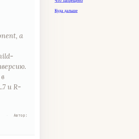
Что запрещено
Куда дальше
nent, а
ild-
нверсию.
 в
7 и R-
я
·
Автор
: