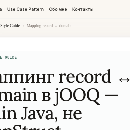
а
Use Case Pattern
Обо мне
Контакты
Style Guide
›
Mapping record ↔ domain
E GUIDE
ппинг record 
main в jOOQ —
ain Java, не