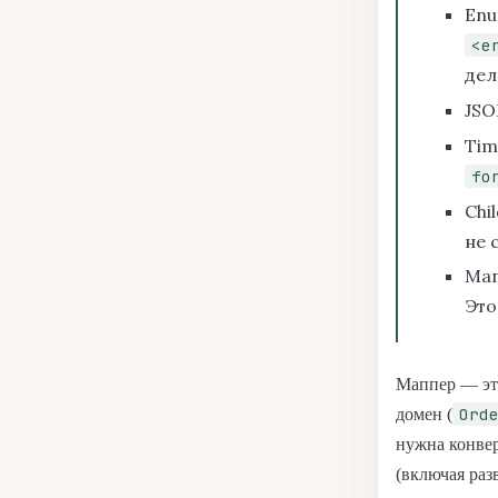
Enu
<e
дел
JSO
Tim
fo
Chi
не 
Мап
Это
Маппер — э
Ord
домен (
нужна конвер
(включая разв