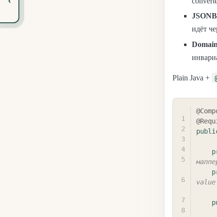
convert
JSONB-
идёт ч
Domain
инвариа
Plain Java +
@Comp
@Requ
publi
p
маппе
p
value
p