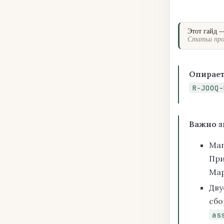
Этот гайд 
Статьи про
Опирает
R-JOOQ-
Важно з
Ма
При
Map
Дву
сбо
as