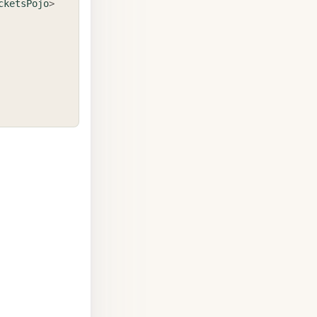
cketsPojo
>