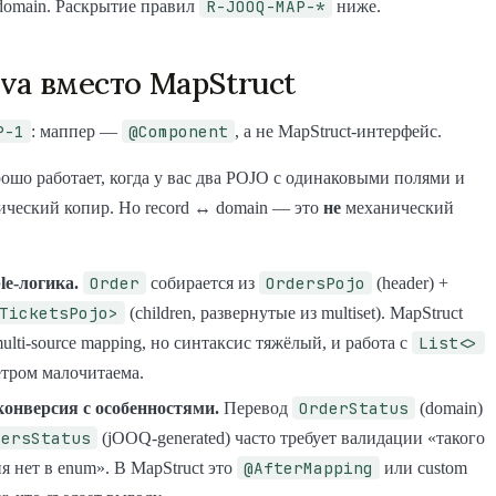
R-JOOQ-MAP-*
 domain. Раскрытие правил
ниже.
Java вместо MapStruct
P-1
@Component
: маппер —
, а не MapStruct-интерфейс.
рошо работает, когда у вас два POJO с одинаковыми полями и
ический копир. Но record ↔ domain — это
не
механический
Order
OrdersPojo
le-логика.
собирается из
(header) +
TicketsPojo>
(children, развернутые из multiset). MapStruct
List<>
ulti-source mapping, но синтаксис тяжёлый, и работа с
етром малочитаема.
OrderStatus
онверсия с особенностями.
Перевод
(domain)
dersStatus
(jOOQ-generated) часто требует валидации «такого
@AfterMapping
я нет в enum». В MapStruct это
или custom