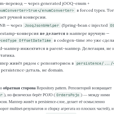
m-перевод — через generated jOOQ-enum +
в forced types. То
numConverter>true</enumConverter>
ает ручной конверсии.
NB — через
(Spring-bean с injected
JooqJsonbHelper
O
estamp-конверсия
не делается
в маппере вручную —
в codegen-time это уже сдела
rcedType OffsetDateTime
ld-маппер инжектится в parent-маппер. Делегация, не 
статика.
пер живёт рядом с репозиторием в
persistence/.../
 persistence-деталь, не domain.
то
обратная сторона
Repository pattern. Репозиторий возвращает
er
OrdersPojo
), но физически берёт POJO (
) — между ними
сия. Маппер живёт в persistence-слое, делает её осмысленно
орот multiset-результатов и сборку агрегата из плоских частей), и