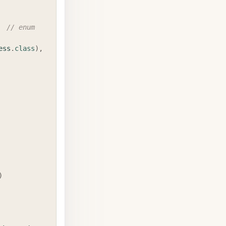
// enum 
ess
.
class
)
,
)