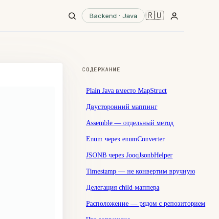
🇷🇺
Backend · Java
СОДЕРЖАНИЕ
Plain Java вместо MapStruct
Двусторонний маппинг
↔
Assemble — отдельный метод
Enum через enumConverter
JSONB через JooqJsonbHelper
Timestamp — не конвертим вручную
Делегация child-маппера
Расположение — рядом с репозиторием