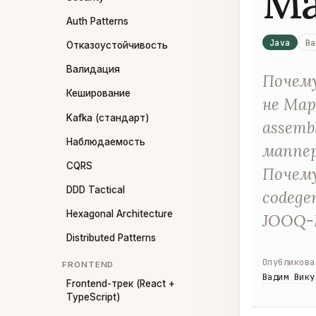
Ma
Auth Patterns
Java
Ba
Отказоустойчивость
Валидация
Почему
Кеширование
не Map
Kafka (стандарт)
assemb
Наблюдаемость
маппер
CQRS
Почему
DDD Tactical
codege
Hexagonal Architecture
JOOQ-M
Distributed Patterns
Опубликова
FRONTEND
Вадим Вику
Frontend-трек (React +
TypeScript)