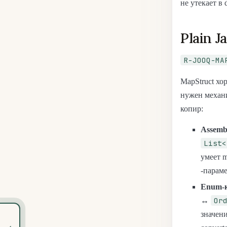
не утекает в
Plain 
R-JOOQ-MA
MapStruct хо
нужен механ
копир:
Assemb
List<
умеет m
-парам
Enum-к
Or
↔
значени
‹