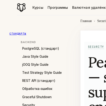
Курсы
Программы
Валютная удалёнк
Главная
›
Securi
СТАНДАРТЫ
BACKEND
SECURITY
PostgreSQL (стандарт)
Ре
Java Style Guide
jOOQ Style Guide
— 
Test Strategy Style Guide
REST API (стандарт)
su
Обработка ошибок
Graceful Shutdown
Security