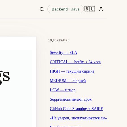
🇷🇺
Backend · Java
СОДЕРЖАНИЕ
Severity → SLA
CRITICAL — hotfix < 24 часа
gs
HIGH — текущий спринт
MEDIUM — 30 дней
LOW — игнор
Suppressions имеют срок
GitHub Code Scanning + SARIF
«Не уверен, эксплуатируется ли»