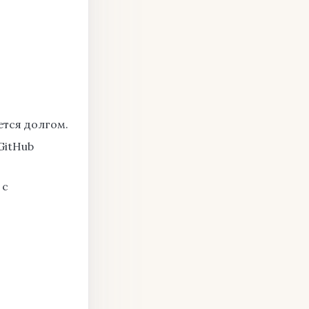
ется долгом.
GitHub
 с