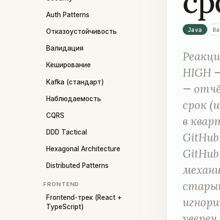
ср
Auth Patterns
Java
Ba
Отказоустойчивость
Валидация
Реакция
Кеширование
HIGH —
Kafka (стандарт)
— отчё
Наблюдаемость
срок (u
CQRS
в квар
DDD Tactical
GitHub
Hexagonal Architecture
GitHub
Distributed Patterns
механи
старый
FRONTEND
Frontend-трек (React +
игнори
TypeScript)
уверен