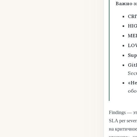
Важно з
CRI
HI
ME
LO
Sup
Git
Secu
«Не
обо
Findings — э
SLA per seve
на критичное