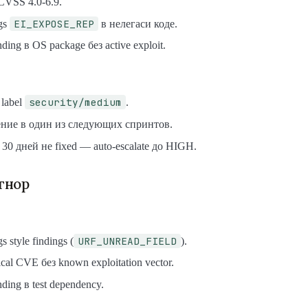
CVSS 4.0-6.9.
EI_EXPOSE_REP
gs
в нелегаси коде.
nding в OS package без active exploit.
security/medium
 label
.
ние в один из следующих спринтов.
 30 дней не fixed — auto-escalate до HIGH.
гнор
URF_UNREAD_FIELD
 style findings (
).
ical CVE без known exploitation vector.
nding в test dependency.