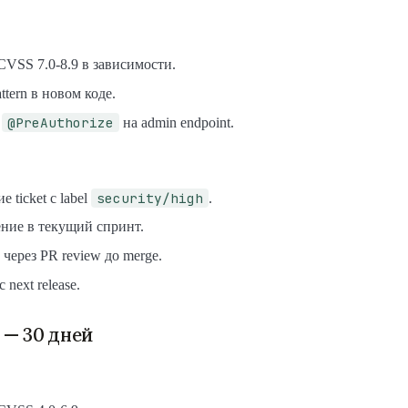
VSS 7.0-8.9 в зависимости.
ttern в новом коде.
@PreAuthorize
g
на admin endpoint.
security/high
е ticket с label
.
ние в текущий спринт.
через PR review до merge.
 next release.
— 30 дней