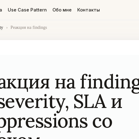
а
Use Case Pattern
Обо мне
Контакты
ty
›
Реакция на findings
акция на findin
severity, SLA и
ppressions со