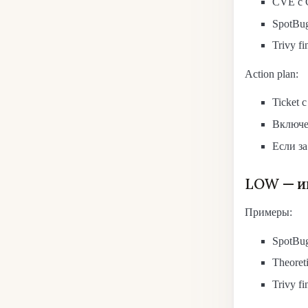
CVE с 
SpotBu
Trivy fi
Action plan:
Ticket с
Включе
Если за
LOW — и
Примеры:
SpotBugs
Theoret
Trivy fi