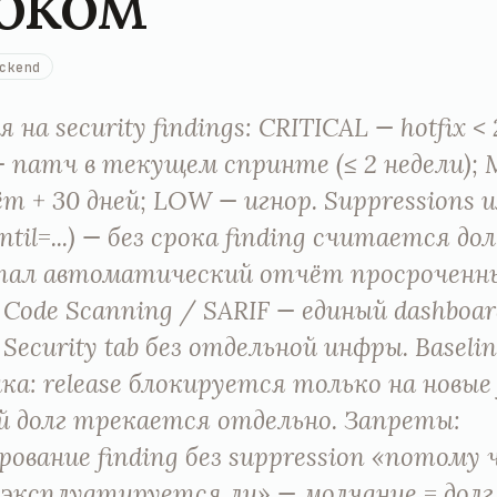
оком
ckend
 на security findings: CRITICAL — hotfix < 
 патч в текущем спринте (≤ 2 недели)
т + 30 дней; LOW — игнор. Suppressions
ntil=...) — без срока finding считается до
тал автоматический отчёт просроченн
 Code Scanning / SARIF — единый dashboar
 Security tab без отдельной инфры. Baseli
ка: release блокируется только на новые f
 долг трекается отдельно. Запреты:
рование finding без suppression «потому 
 эксплуатируется ли» — молчание = долг