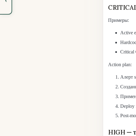
CRITICAL 
Примеры:
Active 
Hardcod
Critica
Action plan:
Алерт s
Создани
Примене
Deploy 
Post-mo
HIGH — 