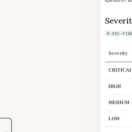
красного», к
Severi
R-SEC-FIN
Severity
CRITICA
HIGH
MEDIUM
LOW
‹