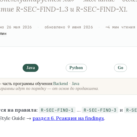
тие R-SEC-FIND-1..3 и R-SEC-FIND-X1.
но
26 мая 2026
·
обновлено
9 июня 2026
·
~
4
мин чтения
лин
Java
Python
Go
— часть программы обучения:
Backend · Java
граммы идут по порядку — от основ до продакшена.
ся на правила:
…
и
R-SEC-FIND-1
R-SEC-FIND-3
R-SE
 Style Guide →
раздел 6. Реакция на findings
.