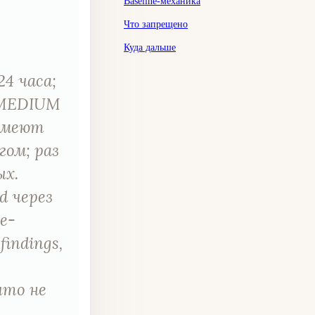
Baseline-механика
Что запрещено
Куда дальше
24 часа;
; MEDIUM
 имеют
лгом; раз
ых.
d через
ne-
indings,
что не
.