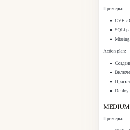
Примеры:
CVE с C
SQLi pa
Missin
Action plan:
Создани
Включе
Прогон 
Deploy с
MEDIUM 
Примеры: