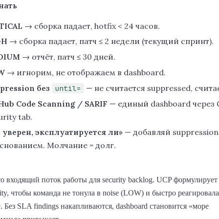
нать
TICAL
→ сборка падает, hotfix < 24 часов.
GH
→ сборка падает, патч ≤ 2 недели (текущий спринт).
DIUM
→ отчёт, патч ≤ 30 дней.
W
→ игнорим, не отображаем в dashboard.
pression без
— не считается suppressed, счита
until=
Hub Code Scanning / SARIF
— единый dashboard через 
rity tab.
 уверен, эксплуатируется ли»
— добавляй suppression
снованием. Молчание = долг.
то входящий поток работы для security backlog. UCP формулирует
rity, чтобы команда не тонула в noise (LOW) и быстро реагировала
. Без SLA findings накапливаются, dashboard становится «море