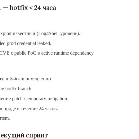
— hotfix < 24 часа
exploit известный (Log4Shell-уровень).
ed prod credential leaked.
l CVE с public PoC в active runtime dependency.
ecurity-team немедленно.
е hotfix branch.
ние patch / temporary mitigation.
в проде в течение 24 часов.
rtem.
текущий спринт