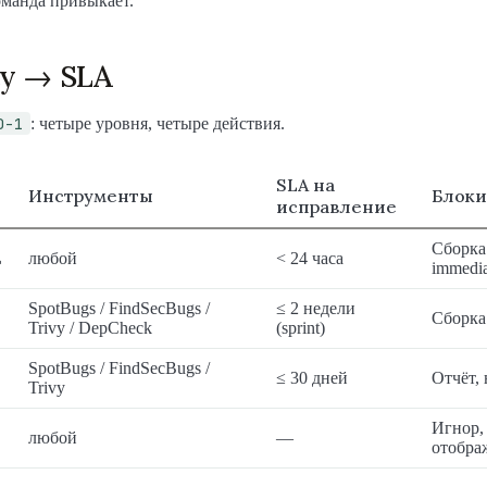
оманда привыкает.
ty → SLA
D-1
: четыре уровня, четыре действия.
SLA на
Инструменты
Блоки
исправление
Сборка 
L
любой
< 24 часа
immedia
SpotBugs / FindSecBugs /
≤ 2 недели
Сборка
Trivy / DepCheck
(sprint)
SpotBugs / FindSecBugs /
≤ 30 дней
Отчёт,
Trivy
Игнор,
любой
—
отобра