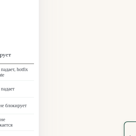
рует
падает, hotfix
te
 падает
 не блокирует
 не
жается
›