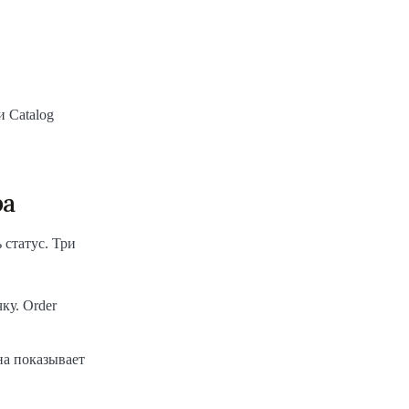
и Catalog
ра
 статус. Три
ку. Order
на показывает