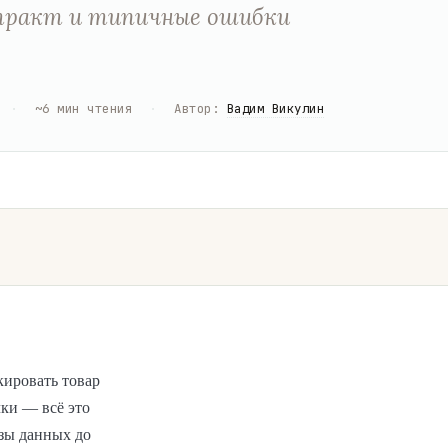
онтракт и типичные ошибки
·
~
6
мин чтения
·
Автор
:
Вадим Викулин
кировать товар
чки — всё это
базы данных до