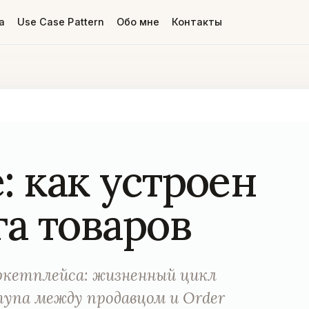
а
Use Case Pattern
Обо мне
Контакты
e: как устроен
га товаров
маркетплейса: жизненный цикл
тупа между продавцом и Order