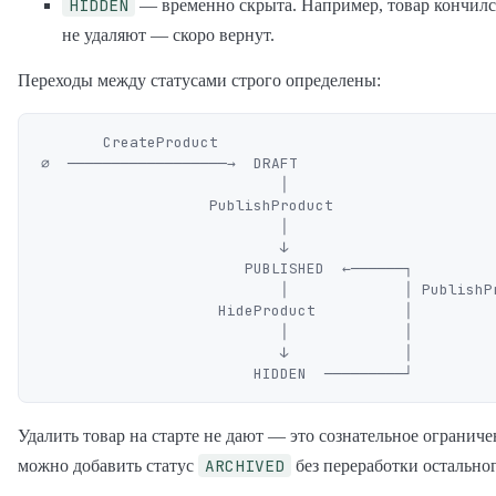
HIDDEN
— временно скрыта. Например, товар кончился
не удаляют — скоро вернут.
Переходы между статусами строго определены:
       CreateProduct

∅  ──────────────────→  DRAFT

                           │

                   PublishProduct

                           │

                           ↓

                       PUBLISHED  ←──────┐

                           │             │ PublishProduct

                    HideProduct          │

                           │             │

                           ↓             │

Удалить товар на старте не дают — это сознательное огранич
ARCHIVED
можно добавить статус
без переработки остальног