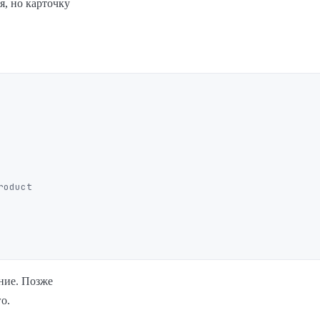
, но карточку
ение. Позже
о.