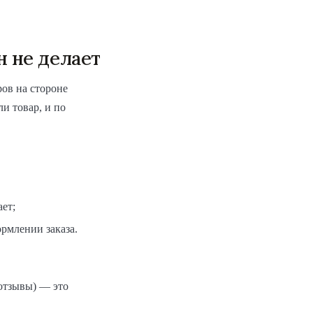
он не делает
ров на стороне
и товар, и по
ет;
рмлении заказа.
 отзывы) — это