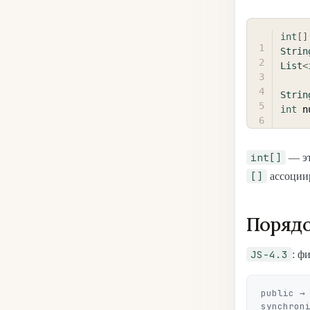
int
[
]
Strin
List
<
Strin
int
 n
int[]
— э
[]
ассоциир
Поряд
JS-4.3
: ф
public → 