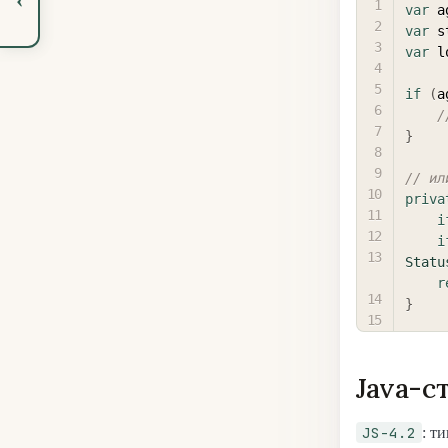
var
 a
var
 s
var
 l
if
(
a
/
}
// ил
priva
i
i
Statu
r
}
Java-с
JS-4.2
: т