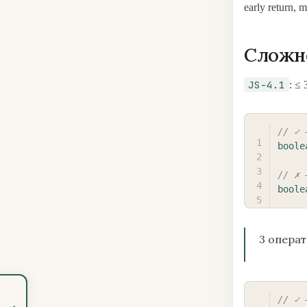
early return,
Сложно
JS-4.1
: ≤
// ✓ 
boole
// ✗ 
boole
3 опера
// ✓ 
‹