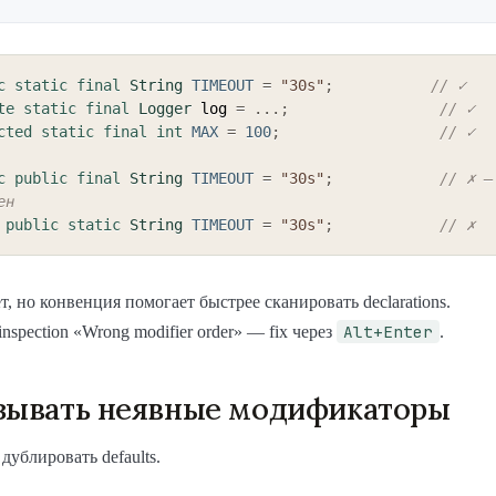
c
static
final
String
TIMEOUT
=
"30s"
;
// ✓
te
static
final
Logger
 log 
=
.
.
.
;
// ✓
cted
static
final
int
MAX
=
100
;
// ✓
c
public
final
String
TIMEOUT
=
"30s"
;
// ✗ —
ен
public
static
String
TIMEOUT
=
"30s"
;
// ✗
т, но конвенция помогает быстрее сканировать declarations.
Alt+Enter
т inspection «Wrong modifier order» — fix через
.
зывать неявные модификаторы
е дублировать defaults.