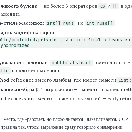
жность булева
— не более 3 операторов
/
в од
&&
||
ажении.
a-стиль массивов
:
, не
.
int[] nums
int nums[]
рядок модификаторов
:
blic/protected/private → static → final → transien
synchronized
указывать неявные
:
в методах инте
public abstract
во вложенных enum.
atic
hod reference
вместо лямбды, где имеет смысл (
list:
льшие лямбды
(> 1 выражения) — вынести в named meth
rd expression
вместо вложенных условий — early retur
место, где «работает, но плохо читается» накапливается. UCP
 правила так, чтобы выражение
сразу
говорило о намерении —