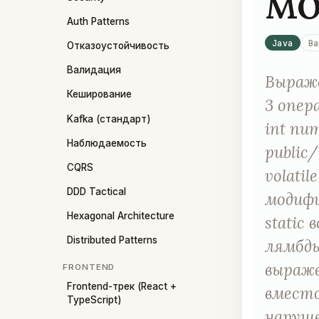
мо
Auth Patterns
Java
Ba
Отказоустойчивость
Валидация
Выраже
Кеширование
3 опер
Kafka (стандарт)
int nu
Наблюдаемость
public/
CQRS
volati
DDD Tactical
модифи
Hexagonal Architecture
static
Distributed Patterns
лямбды
выраже
FRONTEND
Frontend-трек (React +
вместо
TypeScript)
нарушен