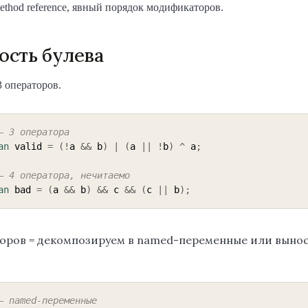
 method reference, явный порядок модификаторов.
сть булева
 3 операторов.
— 3 оператора
an
 valid 
=
(
!
a 
&&
 b
)
|
(
a 
||
!
b
)
^
 a
;
— 4 оператора, нечитаемо
an
 bad 
=
(
a 
&&
 b
)
&&
 c 
&&
(
c 
||
 b
)
;
торов = декомпозируем в named-переменные или вынос
— named-переменные