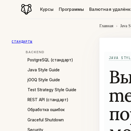
Курсы
Программы
Валютная удалёнк
Главная
›
Java S
СТАНДАРТЫ
BACKEND
JAVA STYL
PostgreSQL (стандарт)
Вы
Java Style Guide
jOOQ Style Guide
me
Test Strategy Style Guide
REST API (стандарт)
по
Обработка ошибок
Graceful Shutdown
Security