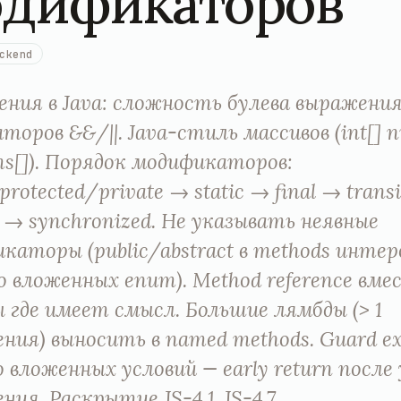
дификаторов
ckend
ния в Java: сложность булева выражения
аторов &&/||. Java-стиль массивов (int[] n
ms[]). Порядок модификаторов:
protected/private → static → final → trans
le → synchronized. Не указывать неявные
каторы (public/abstract в methods интер
 во вложенных enum). Method reference вме
 где имеет смысл. Большие лямбды (> 1
ния) выносить в named methods. Guard ex
 вложенных условий — early return после
ия. Раскрытие JS-4.1..JS-4.7.