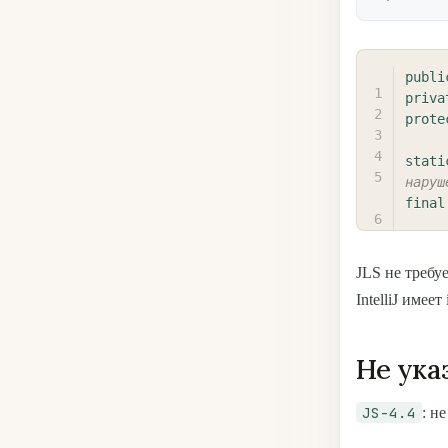
publi
priva
prote
stati
наруш
final
JLS не требуе
IntelliJ имее
Не ука
JS-4.4
: н