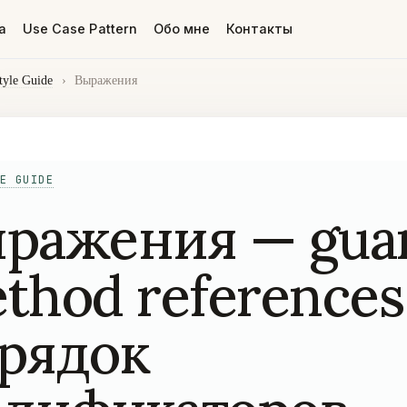
а
Use Case Pattern
Обо мне
Контакты
tyle Guide
›
Выражения
E GUIDE
ражения — guar
thod references
рядок