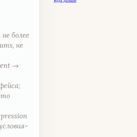
Куда дальше
 не более
ums, не
ient →
фейса;
сто
pression
 условия-