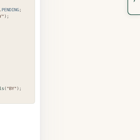
.
PENDING
;
Y"
)
;
ls
(
"BY"
)
;