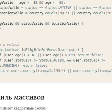
geValid 
=
 age 
>=
18
&&
 age 
<=
65
;
tatusValid 
=
 status 
==
Status
.
ACTIVE
||
 status 
==
Status
ocationValid 
=
 country
.
equals
(
"RU"
)
||
 country
.
equals
(
"B
geValid 
&&
 statusValid 
&&
 locationValid
)
{
/ ...
и в method
te
boolean
isEligibleForBonus
(
User
 user
)
{
f
(
user
.
age
(
)
<
18
||
 user
.
age
(
)
>
65
)
return
false
;
f
(
user
.
status
(
)
!=
Status
.
ACTIVE
&&
 user
.
status
(
)
!=
s
.
PENDING
)
return
false
;
eturn
 user
.
country
(
)
.
equals
(
"RU"
)
||
 user
.
country
(
)
.
equa
тиль массивов
ип имеет квадратные скобки.