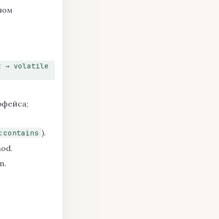
ном
t → volatile
рфейса;
).
:contains
od.
n.