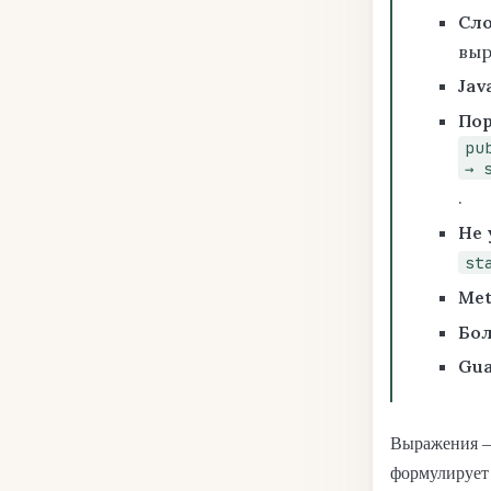
Сло
выр
Jav
По
pu
→ 
.
Не 
st
Met
Бо
Gua
Выражения — 
формулирует