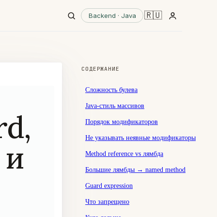
🇷🇺
Backend · Java
СОДЕРЖАНИЕ
Сложность булева
Java-стиль массивов
d,
Порядок модификаторов
Не указывать неявные модификаторы
 и
Method reference vs лямбда
Большие лямбды → named method
Guard expression
Что запрещено