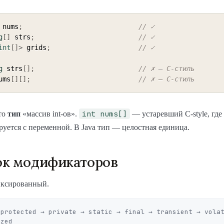
 nums
;
// ✓
g
[
]
 strs
;
// ✓
int
[
]
>
 grids
;
// ✓
g
 strs
[
]
;
// ✗ — C-стиль
ums
[
]
[
]
;
// ✗ — C-стиль
int nums[]
то
тип
«массив int-ов».
— устаревший C-style, где
уется с переменной. В Java тип — целостная единица.
ок модификаторов
иксированный.
protected → private → static → final → transient → volat