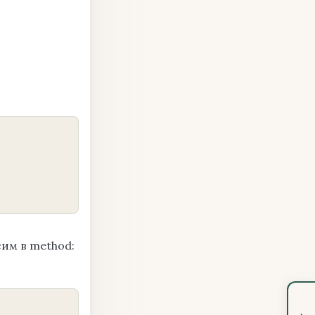
COPY
им в method:
COPY
›