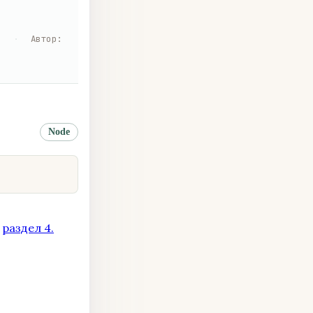
я
·
Автор
:
Node
→
раздел 4.