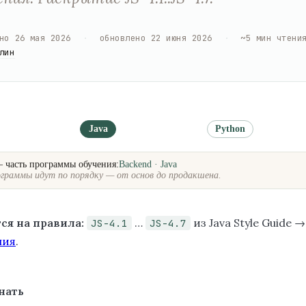
но
26 мая 2026
·
обновлено
22 июня 2026
·
~
5
мин чтени
лин
Java
Python
— часть программы обучения:
Backend · Java
граммы идут по порядку — от основ до продакшена.
ся на правила:
…
из Java Style Guide 
JS-4.1
JS-4.7
ния
.
нать