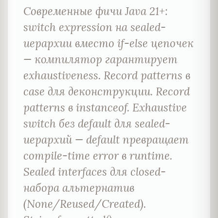
Современные фичи Java 21+:
switch expression на sealed-
иерархии вместо if-else цепочек
— компилятор гарантирует
exhaustiveness. Record patterns в
case для деконструкции. Record
patterns в instanceof. Exhaustive
switch без default для sealed-
иерархий — default превращает
compile-time error в runtime.
Sealed interfaces для closed-
набора альтернатив
(None/Reused/Created).