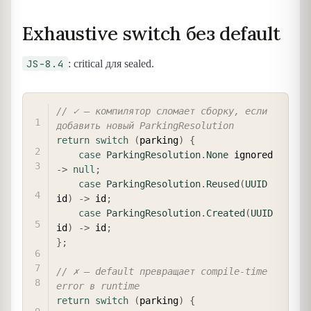
Exhaustive switch без default
JS-8.4
: critical для sealed.
COPY
// ✓ — компилятор сломает сборку, если 
добавить новый ParkingResolution
return
switch
(
parking
)
{
case
ParkingResolution
.
None
 ignored 
->
null
;
case
ParkingResolution
.
Reused
(
UUID
id
)
->
 id
;
case
ParkingResolution
.
Created
(
UUID
id
)
->
 id
;
}
;
// ✗ — default превращает compile-time 
error в runtime
return
switch
(
parking
)
{