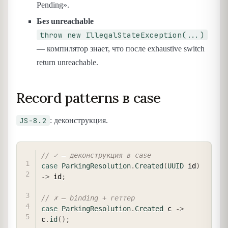
Pending».
Без unreachable
throw new IllegalStateException(...)
— компилятор знает, что после exhaustive switch
return unreachable.
Record patterns в case
JS-8.2
: деконструкция.
COPY
// ✓ — деконструкция в case
case
ParkingResolution
.
Created
(
UUID
 id
)
->
 id
;
// ✗ — binding + геттер
case
ParkingResolution
.
Created
 c 
->
c
.
id
(
)
;