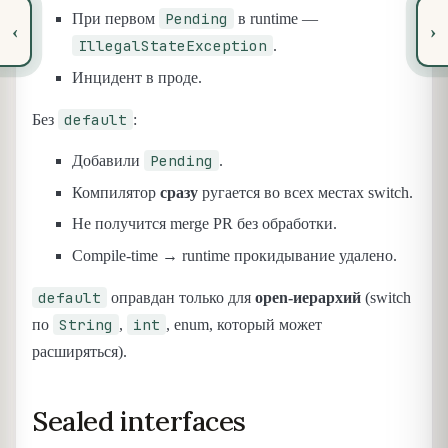
Pending
При первом
в runtime —
‹
›
IllegalStateException
.
Инцидент в проде.
default
Без
:
Pending
Добавили
.
Компилятор
сразу
ругается во всех местах switch.
Не получится merge PR без обработки.
Compile-time → runtime прокидывание удалено.
default
оправдан только для
open-иерархий
(switch
String
int
по
,
, enum, который может
расширяться).
Sealed interfaces