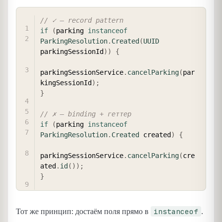
COPY
// ✓ — record pattern
if
(
parking 
instanceof
ParkingResolution
.
Created
(
UUID
parkingSessionId
)
)
{
parkingSessionService
.
cancelParking
(
par
kingSessionId
)
;
}
// ✗ — binding + геттер
if
(
parking 
instanceof
ParkingResolution
.
Created
 created
)
{
parkingSessionService
.
cancelParking
(
cre
ated
.
id
(
)
)
;
}
instanceof
Тот же принцип: достаём поля прямо в
.