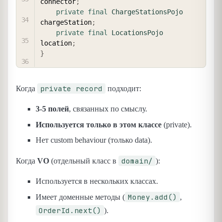
connector
;
private
final
ChargeStationsPojo
chargeStation
;
private
final
LocationsPojo
location
;
}
private record
Когда
подходит:
3-5 полей
, связанных по смыслу.
Используется только в этом классе
(private).
Нет custom behaviour (только data).
domain/
Когда
VO
(отдельный класс в
):
Используется в нескольких классах.
Money.add()
Имеет доменные методы (
,
OrderId.next()
).