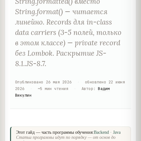
String.formatted() вместо
String.format() — читается
линейно. Records для in-class
data carriers (3-5 полей, только
в этом классе) — private record
без Lombok. Раскрытие JS-
8.1..JS-8.7.
Опубликовано
26 мая 2026
·
обновлено
22 июня
2026
·
~
5
мин чтения
·
Автор
:
Вадим
Викулин
Этот гайд — часть программы обучения:
Backend · Java
Статьи программы идут по порядку — от основ до