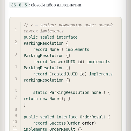
JS-8.5
: closed-набор альтернатив.
COPY
// ✓ — sealed: компилятор знает полный 
список implements
public
sealed
interface
ParkingResolution
{
record
None
(
)
implements
ParkingResolution
{
}
record
Reused
(
UUID
 id
)
implements
ParkingResolution
{
}
record
Created
(
UUID
 id
)
implements
ParkingResolution
{
}
static
ParkingResolution
none
(
)
{
return
new
None
(
)
;
}
}
public
sealed
interface
OrderResult
{
record
Success
(
Order
 order
)
implements
OrderResult
{
}