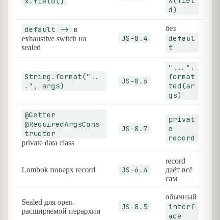
X(fiel
x.field()
d)
без
default ->
в
JS-8.4
defaul
exhaustive switch на
t
sealed
"...".
String.format("..
format
JS-8.6
.", args)
ted(ar
gs)
@Getter
privat
@RequiredArgsCons
JS-8.7
e
tructor
record
private data class
record
JS-6.4
Lombok поверх record
даёт всё
сам
обычный
Sealed для open-
JS-8.5
interf
расширяемой иерархии
ace