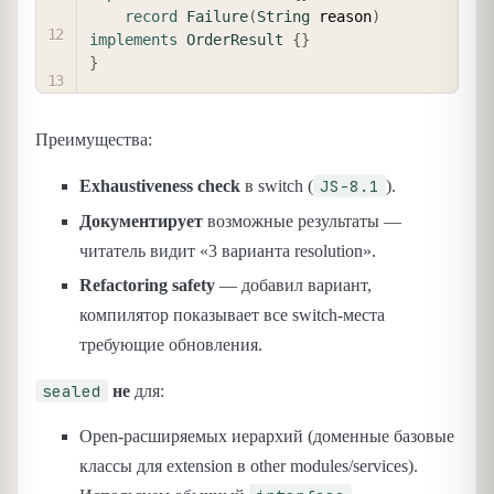
record
Failure
(
String
 reason
)
implements
OrderResult
{
}
}
Преимущества:
JS-8.1
Exhaustiveness check
в switch (
).
Документирует
возможные результаты —
читатель видит «3 варианта resolution».
Refactoring safety
— добавил вариант,
компилятор показывает все switch-места
требующие обновления.
sealed
не
для:
Open-расширяемых иерархий (доменные базовые
классы для extension в other modules/services).