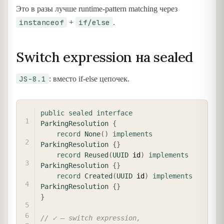
Это в разы лучше runtime-pattern matching через
instanceof
if/else
+
.
Switch expression на sealed
JS-8.1
: вместо if-else цепочек.
COPY
public
sealed
interface
ParkingResolution
{
record
None
(
)
implements
ParkingResolution
{
}
record
Reused
(
UUID
 id
)
implements
ParkingResolution
{
}
record
Created
(
UUID
 id
)
implements
ParkingResolution
{
}
}
// ✓ — switch expression, 