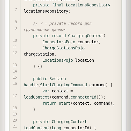
private
final
LocationsRepository
locationsRepository
;
// ✓ — private record для 
группировки данных
private
record
ChargingContext
(
ConnectorsPojo
 connector
,
ChargeStationsPojo
chargeStation
,
LocationsPojo
 location

)
{
}
public
Session
handle
(
StartChargingCommand
 command
)
{
var
 context 
=
loadContext
(
command
.
connectorId
(
)
)
;
return
start
(
context
,
 command
)
;
}
private
ChargingContext
loadContext
(
Long
 connectorId
)
{