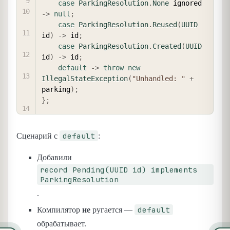
case
ParkingResolution
.
None
 ignored 
->
null
;
case
ParkingResolution
.
Reused
(
UUID
id
)
->
 id
;
case
ParkingResolution
.
Created
(
UUID
id
)
->
 id
;
default
->
throw
new
IllegalStateException
(
"Unhandled: "
+
parking
)
;
}
;
default
Сценарий с
:
Добавили
record Pending(UUID id) implements
ParkingResolution
.
default
Компилятор
не
ругается —
обрабатывает.