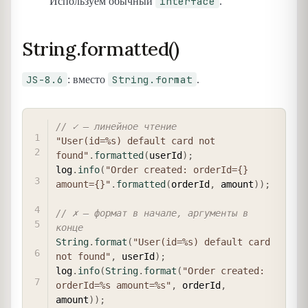
interface
Используем обычный
.
String.formatted()
JS-8.6
String.format
: вместо
.
COPY
// ✓ — линейное чтение
"User(id=%s) default card not 
found"
.
formatted
(
userId
)
;
log
.
info
(
"Order created: orderId={} 
amount={}"
.
formatted
(
orderId
,
 amount
)
)
;
// ✗ — формат в начале, аргументы в 
конце
String
.
format
(
"User(id=%s) default card 
not found"
,
 userId
)
;
log
.
info
(
String
.
format
(
"Order created: 
orderId=%s amount=%s"
,
 orderId
,
amount
)
)
;