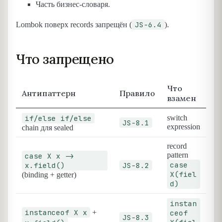
Часть бизнес-словаря.
JS-6.4
Lombok поверх records запрещён (
).
Что запрещено
Что
Антипаттерн
Правило
взамен
if/else if/else
switch
JS-8.1
expression
chain для sealed
record
pattern
case X x ->
case
x.field()
JS-8.2
X(fiel
(binding + getter)
d)
instan
instanceof X x
+
ceof
JS-8.3