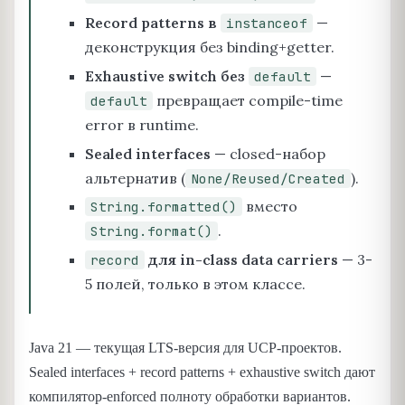
Record patterns в
—
instanceof
деконструкция без binding+getter.
Exhaustive switch без
—
default
превращает compile-time
default
error в runtime.
Sealed interfaces
— closed-набор
альтернатив (
).
None/Reused/Created
вместо
String.formatted()
.
String.format()
для in-class data carriers
— 3-
record
5 полей, только в этом классе.
Java 21 — текущая LTS-версия для UCP-проектов.
Sealed interfaces + record patterns + exhaustive switch дают
компилятор-enforced полноту обработки вариантов.