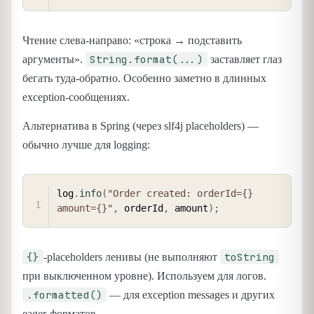
Чтение слева-направо: «строка → подставить
String.format(...)
аргументы».
заставляет глаз
бегать туда-обратно. Особенно заметно в длинных
exception-сообщениях.
Альтернатива в Spring (через slf4j placeholders) —
обычно лучше для logging:
COPY
log
.
info
(
"Order created: orderId={} 
amount={}"
,
 orderId
,
 amount
)
;
{}
toString
-placeholders ленивы (не выполняют
при выключенном уровне). Используем для логов.
.formatted()
— для exception messages и других
eager-форматов.