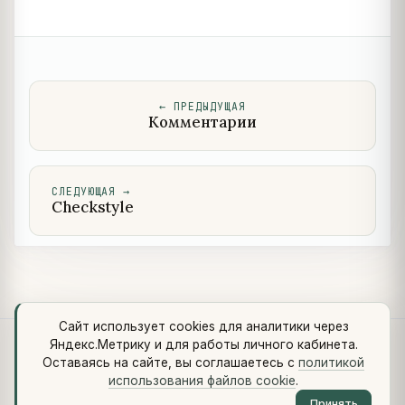
←
ПРЕДЫДУЩАЯ
Комментарии
СЛЕДУЮЩАЯ
→
Checkstyle
Сайт использует cookies для аналитики через
Яндекс.Метрику и для работы личного кабинета.
Что нового
·
Стандарты
·
Сквозной кейс
·
Библиотеки
·
Оставаясь на сайте, вы соглашаетесь с
политикой
Методология (Use Case Pattern)
использования файлов cookie
.
© 2026 vikulin-va.ru ·
Обо мне
·
Контакты
·
Telegram
·
RSS
·
Принять