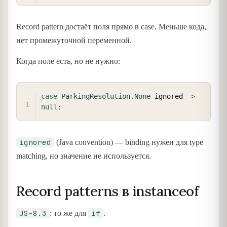
Record pattern достаёт поля прямо в case. Меньше кода,
нет промежуточной переменной.
Когда поле есть, но не нужно:
COPY
case
ParkingResolution
.
None
 ignored 
->
null
;
ignored
(Java convention) — binding нужен для type
matching, но значение не используется.
Record patterns в instanceof
JS-8.3
if
: то же для
.