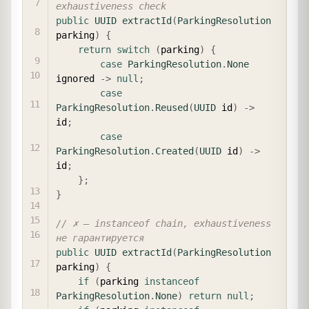
exhaustiveness check
public
UUID
extractId
(
ParkingResolution
parking
)
{
return
switch
(
parking
)
{
case
ParkingResolution
.
None
ignored 
->
null
;
case
ParkingResolution
.
Reused
(
UUID
 id
)
->
id
;
case
ParkingResolution
.
Created
(
UUID
 id
)
->
id
;
}
;
}
// ✗ — instanceof chain, exhaustiveness 
не гарантируется
public
UUID
extractId
(
ParkingResolution
parking
)
{
if
(
parking 
instanceof
ParkingResolution
.
None
)
return
null
;