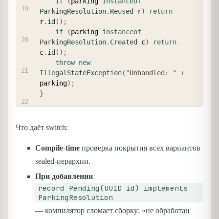
if
(
parking 
instanceof
ParkingResolution
.
Reused
 r
)
return
r
.
id
(
)
;
if
(
parking 
instanceof
ParkingResolution
.
Created
 c
)
return
c
.
id
(
)
;
throw
new
IllegalStateException
(
"Unhandled: "
+
parking
)
;
}
Что даёт switch:
Compile-time
проверка покрытия всех вариантов
sealed-иерархии.
При добавлении
record Pending(UUID id) implements
ParkingResolution
— компилятор сломает сборку: «не обработан