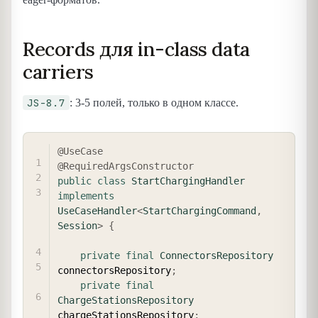
Records для in-class data
carriers
JS-8.7
: 3-5 полей, только в одном классе.
COPY
@UseCase
@RequiredArgsConstructor
public
class
StartChargingHandler
implements
UseCaseHandler
<
StartChargingCommand
,
Session
>
{
private
final
ConnectorsRepository
connectorsRepository
;
private
final
ChargeStationsRepository
chargeStationsRepository
;