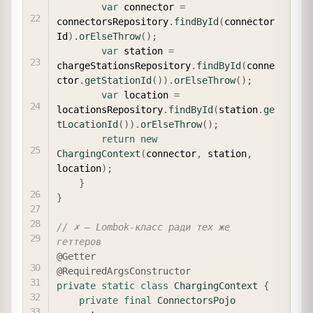
var
 connector 
=
connectorsRepository
.
findById
(
connector
Id
)
.
orElseThrow
(
)
;
var
 station 
=
chargeStationsRepository
.
findById
(
conne
ctor
.
getStationId
(
)
)
.
orElseThrow
(
)
;
var
 location 
=
locationsRepository
.
findById
(
station
.
ge
tLocationId
(
)
)
.
orElseThrow
(
)
;
return
new
ChargingContext
(
connector
,
 station
,
location
)
;
}
}
// ✗ — Lombok-класс ради тех же 
геттеров
@Getter
@RequiredArgsConstructor
private
static
class
ChargingContext
{
private
final
ConnectorsPojo