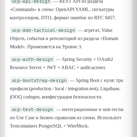
ucp-api-design
— REST API из раздела
«Commands» в спеке: OpenAPI YAML, сигнатуры
контроллеров, DTO, формат ошибок по RFC 9457.
ucp-ddd-tactical-design
— агрегат, Value
Objects, события и репозиторий из раздела «Domain
Model». Применяется на Уровне 3.
ucp-auth-design
— Spring Security + OAuth2
Resource Server + JWT + ABAC + audit-аспект.
ucp-bootstrap-design
— Spring Boot c нуля: три
профиля (production / local / integration-test), Liquibase,
jOOQ codegen, конфигурация безопасности.
ucp-test-design
— интеграционные и unit-тесты
по Use Case и бизнес-правилам из спеки. Использует
Testcontainers PostgreSQL + WireMock.