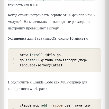
точность как в IDE.
Когда стоит настраивать: сервис от 30 файлов или 5
модулей. На маленьких — накладные расходы на
настройку превышают выгоду.
Установка для Java (macOS, около 10 минут):
COPY
brew 
install
 jdtls go

go 
install
 github.com/isaacphi/mcp-
Подключить к Claude Code как MCP-сервер для
конкретного workspace:
COPY
claude mcp 
add
--scope
 user java-lsp-