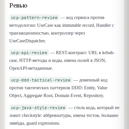
Ревью
ucp-pattern-review
— код сервиса против
методологии: UseCase как immutable record, Handler с
транзакционностью, контроллер через
UseCaseDispatcher.
ucp-api-review
— REST-контракт: URL в kebab-
case, HTTP-методы и коды, имена полей в JSON,
OpenAPI-метаданные.
ucp-ddd-tactical-review
— доменный код
против тактических паттернов DDD: Entity, Value
Object, Aggregate Root, Domain Event, Repository.
ucp-java-style-review
— стиль кода, который не
ловит checkstyle: аббревиатуры, имена тестов, большие
лямбды, guard expressions.