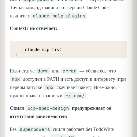
Точная команда зависит от версии Claude Code,
claude help plugins
начните с
.
Context7 не отвечает:
COPY
down
error
Если статус
или
— убедитесь, что
npx
доступен в PATH и есть доступ к интернету (при
npx
первом запуске
скачивает пакет). Возможно,
~/.npm/
нужны права на запись в
.
ucp-spec-design
Скилл
предупреждает об
отсутствии зависимостей:
superpowers
Без
скилл работает без TodoWrite-