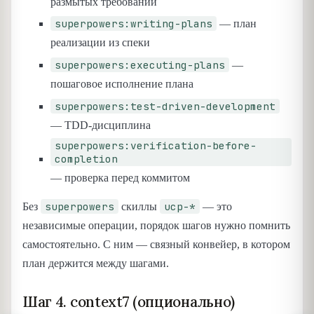
размытых требований
superpowers:writing-plans
— план
реализации из спеки
superpowers:executing-plans
—
пошаговое исполнение плана
superpowers:test-driven-development
— TDD-дисциплина
superpowers:verification-before-
completion
— проверка перед коммитом
superpowers
ucp-*
Без
скиллы
— это
независимые операции, порядок шагов нужно помнить
самостоятельно. С ним — связный конвейер, в котором
план держится между шагами.
Шаг 4. context7 (опционально)