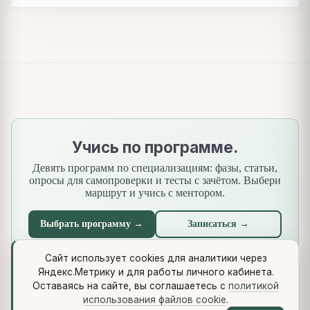
Учись по программе.
Девять программ по специализациям: фазы, статьи,
опросы для самопроверки и тесты с зачётом. Выбери
маршрут и учись с ментором.
Выбрать программу →
Записаться →
Сайт использует cookies для аналитики через
Яндекс.Метрику и для работы личного кабинета.
Что нового
·
Стандарты
·
Сквозной кейс
·
Библиотеки
·
Оставаясь на сайте, вы соглашаетесь с
политикой
Методология (Use Case Pattern)
использования файлов cookie
.