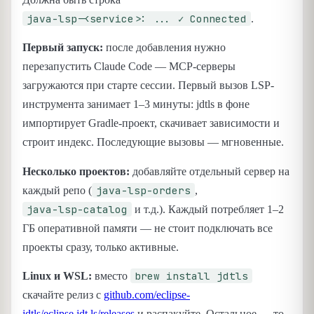
java-lsp-<service>: ... ✓ Connected
.
Первый запуск:
после добавления нужно
перезапустить Claude Code — MCP-серверы
загружаются при старте сессии. Первый вызов LSP-
инструмента занимает 1–3 минуты: jdtls в фоне
импортирует Gradle-проект, скачивает зависимости и
строит индекс. Последующие вызовы — мгновенные.
Несколько проектов:
добавляйте отдельный сервер на
java-lsp-orders
каждый репо (
,
java-lsp-catalog
и т.д.). Каждый потребляет 1–2
ГБ оперативной памяти — не стоит подключать все
проекты сразу, только активные.
brew install jdtls
Linux и WSL:
вместо
скачайте релиз с
github.com/eclipse-
jdtls/eclipse.jdt.ls/releases
и распакуйте. Остальное — то