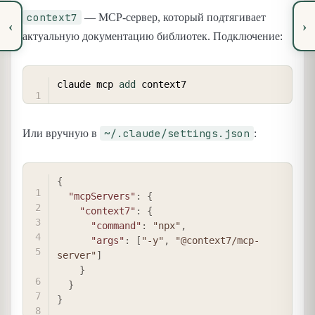
context7
— MCP-сервер, который подтягивает
‹
›
актуальную документацию библиотек. Подключение:
COPY
claude mcp 
add
~/.claude/settings.json
Или вручную в
:
COPY
{
"mcpServers"
:
{
"context7"
:
{
"command"
:
"npx"
,
"args"
:
[
"-y"
,
"@context7/mcp-
server"
]
}
}
}