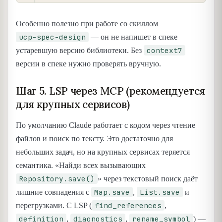
Особенно полезно при работе со скиллом
ucp-spec-design
— он не напишет в спеке
context7
устаревшую версию библиотеки. Без
версии в спеке нужно проверять вручную.
Шаг 5. LSP через MCP (рекомендуется
для крупных сервисов)
По умолчанию Claude работает с кодом через чтение
файлов и поиск по тексту. Это достаточно для
небольших задач, но на крупных сервисах теряется
семантика. «Найди всех вызывающих
Repository.save()
» через текстовый поиск даёт
Map.save
List.save
лишние совпадения с
,
и
find_references
перегрузками. С LSP (
,
definition
diagnostics
rename_symbol
,
,
) —