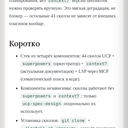
context7
планирования. Без
версии библиотек
нужно проверять вручную. Это мягкая деградация, не
блокер — остальные 43 скилла не зависят от внешних
плагинов вообще.
Коротко
Стек из четырёх компонентов: 44 скилла UCP +
superpowers
context7
(оркестратор) +
(актуальная документация) + LSP через MCP
(семантический поиск в коде).
Компоненты независимы: скиллы работают без
superpowers
context7
и
; только
ucp-spec-design
опционально их
использует.
git clone
Установка скиллов:
+