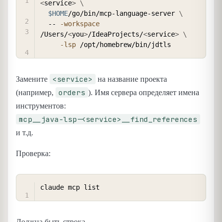
<
service
>
\
$HOME
/go/bin/mcp-language-server 
\
  -- 
-workspace
/Users/
<
you
>
/IdeaProjects/
<
service
>
\
-lsp
<service>
Замените
на название проекта
orders
(например,
). Имя сервера определяет имена
инструментов:
mcp__java-lsp-<service>__find_references
и т.д.
Проверка:
COPY
Должна быть строка