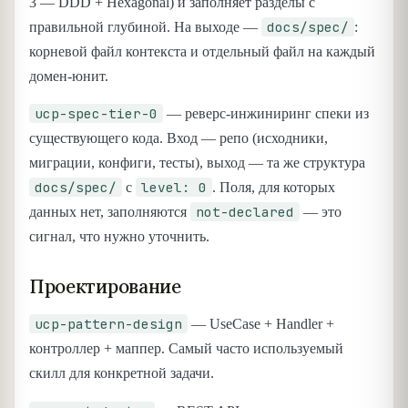
3 — DDD + Hexagonal) и заполняет разделы с
docs/spec/
правильной глубиной. На выходе —
:
корневой файл контекста и отдельный файл на каждый
домен-юнит.
ucp-spec-tier-0
— реверс-инжиниринг спеки из
существующего кода. Вход — репо (исходники,
миграции, конфиги, тесты), выход — та же структура
docs/spec/
level: 0
с
. Поля, для которых
not-declared
данных нет, заполняются
— это
сигнал, что нужно уточнить.
Проектирование
ucp-pattern-design
— UseCase + Handler +
контроллер + маппер. Самый часто используемый
скилл для конкретной задачи.