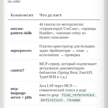
по себе:
Компонент
Что делает
44 скилла по методологии:
usecase-
«спроектируй UseCase», «проверь
pattern-skills
Handler», «напиши спеку из
бизнес-описания»
Плагин-оркестратор для больших
superpowers
задач: брейншторм → план →
исполнение → проверка
MCP-сервер, который подтягивает
актуальную документацию
context7
библиотек (Spring Boot, FastAPI,
TypeORM и т.д.)
Java LSP через MCP —
mcp-
семантический поиск в коде
language-
find_references
вместо grep:
,
server + jdtls
definition
rename
,