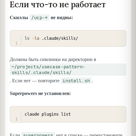
Если что-то не работает
/ucp-*
Скиллы
не видны:
COPY
ls
-la
Должны быть симлинки на директории в
~/projects/usecase-pattern-
skills/.claude/skills/
install.sh
. Если нет — повторите
.
Superpowers не установлен:
COPY
superpowers
Если
нет в списке — переустановите.