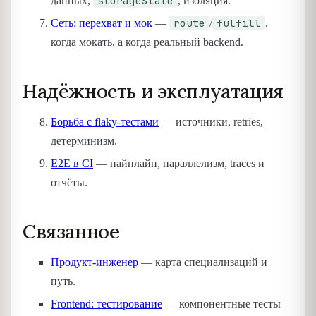
storageState
данных,
, изоляция.
route
fulfill
Сеть: перехват и мок
—
/
,
когда мокать, а когда реальный backend.
Надёжность и эксплуатация
Борьба с flaky-тестами
— источники, retries,
детерминизм.
E2E в CI
— пайплайн, параллелизм, traces и
отчёты.
Связанное
Продукт-инженер
— карта специализаций и
путь.
Frontend: тестирование
— компонентные тесты