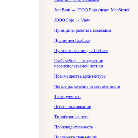
JsonBean ↔ JOOQ Pojo (через MapStruct)
JOOQ Pojo ↔ View
Принципы работы с моделями
Диспетчер UseCase
Пустое значение для UseCase
UseCaseStep — выделение
переиспользуемой логики
Преимущества архитектуры
Чёткое разделение ответственности
Тестируемость
Переиспользование
Типобезопасность
Производительность
Поддержка транзакций