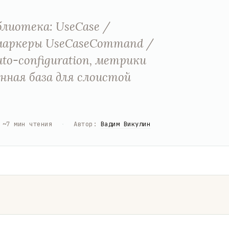
иблиотека: UseCase /
, маркеры UseCaseCommand /
uto-configuration, метрики
онная база для слоистой
~
7
мин чтения
·
Автор
:
Вадим Викулин