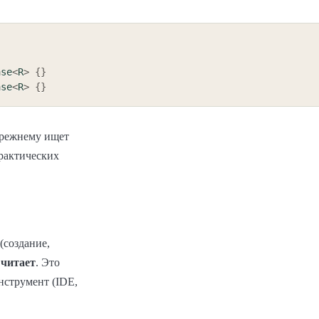
ase
<
R
>
{
}
ase
<
R
>
{
}
прежнему ищет
практических
(создание,
 читает
. Это
нструмент (IDE,