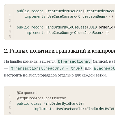
public
record
CreateOrderUseCase
(
CreateOrderReq
implements
UseCaseCommand
<
OrderJsonBean
>
{
}
public
record
FindOrderByIdUseCase
(
UUID
 orderId
implements
UseCaseQuery
<
OrderJsonBean
>
{
}
2. Разные политики транзакций и кэширов
@Transactional
На handler команды вешается
(запись), на 
@Transactional(readOnly = true)
@Cacheabl
—
или
настроить isolation/propagation отдельно для каждой ветки.
@Component
@RequiredArgsConstructor
public
class
FindOrderByIdHandler
implements
UseCaseHandler
<
FindOrderById