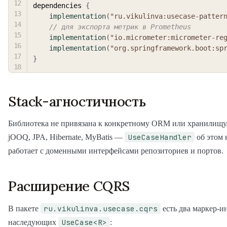
dependencies 
{
implementation
(
"ru.vikulinva:usecase-patter
// для экспорта метрик в Prometheus
implementation
(
"io.micrometer:micrometer-re
implementation
(
"org.springframework.boot:sp
}
Stack-агностичность
Библиотека не привязана к конкретному ORM или хранилищу
UseCaseHandler
jOOQ, JPA, Hibernate, MyBatis —
об этом н
работает с доменными интерфейсами репозиториев и портов.
Расширение CQRS
ru.vikulinva.usecase.cqrs
В пакете
есть два маркер-и
UseCase<R>
наследующих
: