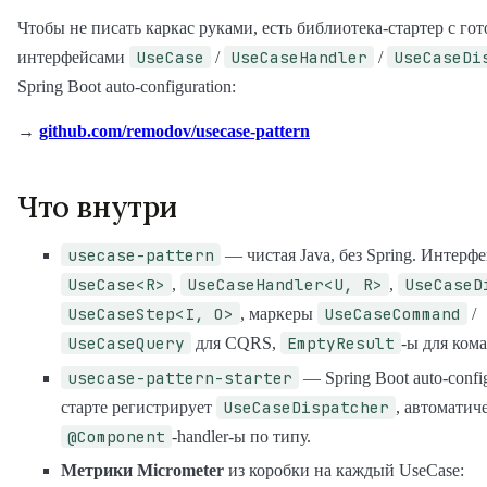
Чтобы не писать каркас руками, есть библиотека-стартер с го
UseCase
UseCaseHandler
UseCaseDi
интерфейсами
/
/
Spring Boot auto-configuration:
→
github.com/remodov/usecase-pattern
Что внутри
usecase-pattern
— чистая Java, без Spring. Интерф
UseCase<R>
UseCaseHandler<U, R>
UseCaseD
,
,
UseCaseStep<I, O>
UseCaseCommand
, маркеры
/
UseCaseQuery
EmptyResult
для CQRS,
-ы для кома
usecase-pattern-starter
— Spring Boot auto-config
UseCaseDispatcher
старте регистрирует
, автоматич
@Component
-handler-ы по типу.
Метрики Micrometer
из коробки на каждый UseCase: