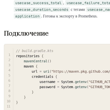
usecase_success_total
usecase_failure_tot
,
usecase_duration_seconds
usecase_na
с тегами
application
. Готовы к экспорту в Prometheus.
Подключение
// build.gradle.kts
repositories 
{
mavenCentral
(
)
    maven 
{
        url 
=
uri
(
"https://maven.pkg.github.com
        credentials 
{
            username 
=
 System
.
getenv
(
"GITHUB_AC
            password 
=
 System
.
getenv
(
"GITHUB_TO
}
}
}