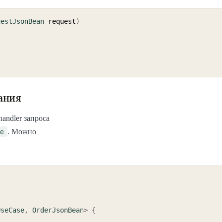
uestJsonBean
 request
)
)
ания
handler запроса
e
. Можно
UseCase
,
OrderJsonBean
>
{