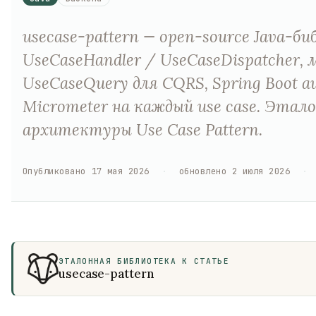
usecase-pattern — open-source Java-б
UseCaseHandler / UseCaseDispatcher
UseCaseQuery для CQRS, Spring Boot a
Micrometer на каждый use case. Этал
архитектуры Use Case Pattern.
Опубликовано
17 мая 2026
·
обновлено
2 июля 2026
·
ЭТАЛОННАЯ БИБЛИОТЕКА К СТАТЬЕ
usecase-pattern