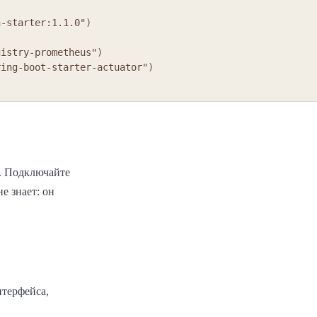
n-starter:1.1.0"
)
gistry-prometheus"
)
ring-boot-starter-actuator"
)
. Подключайте
е знает: он
нтерфейса,