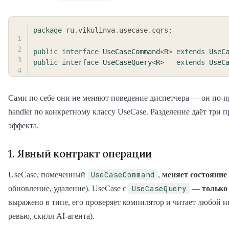
package
ru
.
vikulinva
.
usecase
.
cqrs
;
public
interface
UseCaseCommand
<
R
>
extends
UseC
public
interface
UseCaseQuery
<
R
>
extends
UseC
Сами по себе они не меняют поведение диспетчера — он по-
handler по конкретному классу UseCase. Разделение даёт три 
эффекта.
1. Явный контракт операции
UseCaseCommand
UseCase, помеченный
,
меняет состояние
UseCaseQuery
обновление, удаление). UseCase с
—
только
выражено в типе, его проверяет компилятор и читает любой и
ревью, скилл AI-агента).