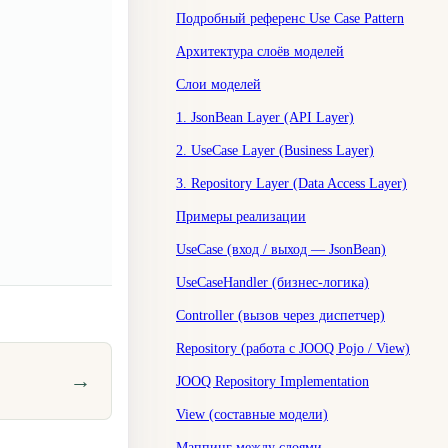
Подробный референс Use Case Pattern
Архитектура слоёв моделей
Слои моделей
1. JsonBean Layer (API Layer)
2. UseCase Layer (Business Layer)
3. Repository Layer (Data Access Layer)
Примеры реализации
UseCase (вход / выход — JsonBean)
UseCaseHandler (бизнес-логика)
Controller (вызов через диспетчер)
Repository (работа с JOOQ Pojo / View)
→
JOOQ Repository Implementation
View (составные модели)
Маппинг между слоями