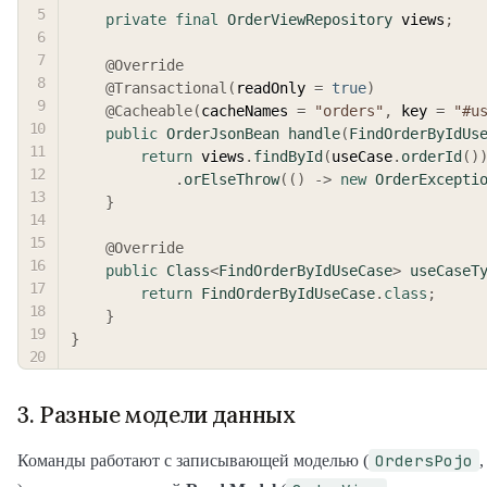
private
final
OrderViewRepository
 views
;
@Override
@Transactional
(
readOnly 
=
true
)
@Cacheable
(
cacheNames 
=
"orders"
,
 key 
=
"#u
public
OrderJsonBean
handle
(
FindOrderByIdUs
return
 views
.
findById
(
useCase
.
orderId
(
)
.
orElseThrow
(
(
)
->
new
OrderExcepti
}
@Override
public
Class
<
FindOrderByIdUseCase
>
useCaseT
return
FindOrderByIdUseCase
.
class
;
}
}
3. Разные модели данных
OrdersPojo
Команды работают с записывающей моделью (
,