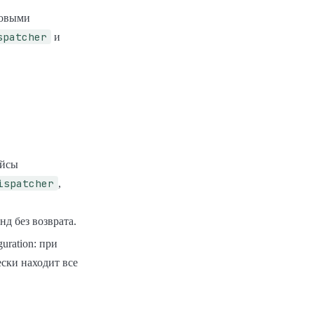
товыми
spatcher
и
ейсы
ispatcher
,
нд без возврата.
uration: при
ески находит все