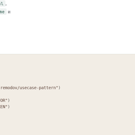
al
,
me
и
/remodov/usecase-pattern"
)
TOR"
)
KEN"
)