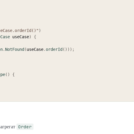
seCase.orderId()"
)
eCase
 useCase
)
{
)
on
.
NotFound
(
useCase
.
orderId
(
)
)
)
;
ype
(
)
{
Order
 агрегат