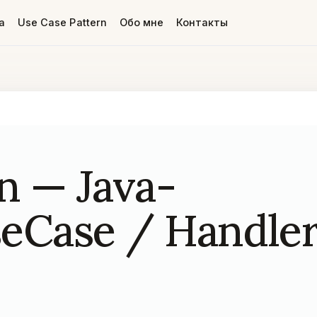
а
Use Case Pattern
Обо мне
Контакты
n — Java-
eCase / Handler