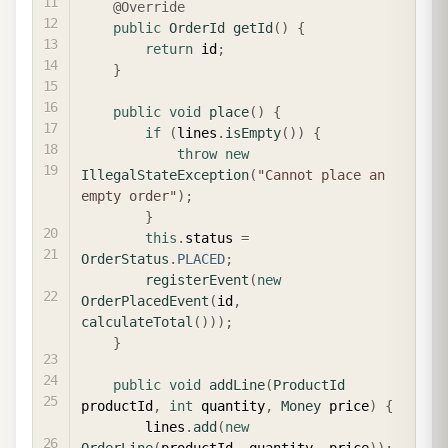
@Override
public
OrderId
getId
(
)
{
return
 id
;
}
public
void
place
(
)
{
if
(
lines
.
isEmpty
(
)
)
{
throw
new
IllegalStateException
(
"Cannot place an 
empty order"
)
;
}
this
.
status 
=
OrderStatus
.
PLACED
;
registerEvent
(
new
OrderPlacedEvent
(
id
,
calculateTotal
(
)
)
)
;
}
public
void
addLine
(
ProductId
productId
,
int
 quantity
,
Money
 price
)
{
        lines
.
add
(
new
OrderLine
(
productId
,
 quantity
,
 price
)
)
;