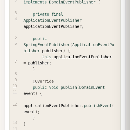
implements
DomainEventPublisher
{
private
final
ApplicationEventPublisher
applicationEventPublisher
;
public
SpringEventPublisher
(
ApplicationEventPu
blisher
 publisher
)
{
this
.
applicationEventPublisher 
=
 publisher
;
}
@Override
public
void
publish
(
DomainEvent
event
)
{
applicationEventPublisher
.
publishEvent
(
event
)
;
}
}