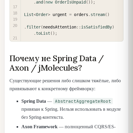
.
and
(
new
OrderIsUnpaid
(
)
)
;
List
<
Order
>
 urgent 
=
 orders
.
stream
(
)
.
filter
(
needsAttention
::
isSatisfiedBy
)
.
toList
(
)
;
Почему не Spring Data /
Axon / jMolecules?
Существующие решения либо слишком тяжёлые, либо
привязывают к конкретному фреймворку:
AbstractAggregateRoot
Spring Data
—
привязан к Spring. Нельзя использовать в модуле
без Spring-контекста.
Axon Framework
— полноценный CQRS/ES-