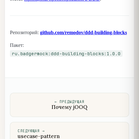
Репозиторий:
github.com/remodov/ddd-building-blocks
Пакет:
ru.badgermock:ddd-building-blocks:1.0.0
←
ПРЕДЫДУЩАЯ
Почему jOOQ
СЛЕДУЮЩАЯ
→
usecase-pattern