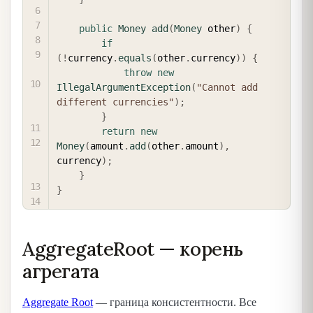
public
Money
add
(
Money
 other
)
{
if
(
!
currency
.
equals
(
other
.
currency
)
)
{
throw
new
IllegalArgumentException
(
"Cannot add 
different currencies"
)
;
}
return
new
Money
(
amount
.
add
(
other
.
amount
)
,
currency
)
;
}
}
AggregateRoot — корень
агрегата
Aggregate Root
— граница консистентности. Все