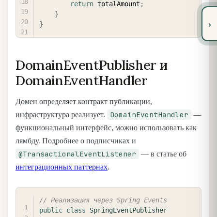
return
 totalAmount
;
}
›
}
DomainEventPublisher и
DomainEventHandler
Домен определяет контракт публикации,
DomainEventHandler
инфраструктура реализует.
—
функциональный интерфейс, можно использовать как
лямбду. Подробнее о подписчиках и
@TransactionalEventListener
— в статье об
интеграционных паттернах
.
COPY
// Реализация через Spring Events
public
class
SpringEventPublisher