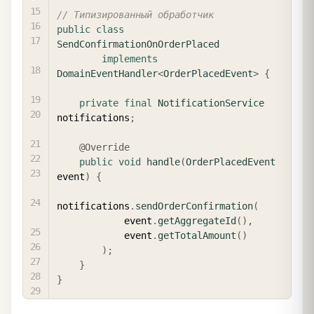
// Типизированный обработчик
public
class
SendConfirmationOnOrderPlaced
implements
DomainEventHandler
<
OrderPlacedEvent
>
{
private
final
NotificationService
notifications
;
@Override
public
void
handle
(
OrderPlacedEvent
event
)
{
notifications
.
sendOrderConfirmation
(
            event
.
getAggregateId
(
)
,
            event
.
getTotalAmount
(
)
)
;
}
}