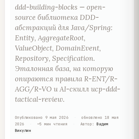
ddd-building-blocks — open-
source библиотека DDD-
абстракций для Java/Spring:
Entity, AggregateRoot,
ValueObject, DomainEvent,
Repository, Specification.
Эталонная база, на которую
опираются правила R-ENT/R-
AGG/R-VO и AI-скилл ucp-ddd-
tactical-review.
Опубликовано
9 мая 2026
·
обновлено
18 мая
2026
·
~
5
мин чтения
·
Автор
:
Вадим
Викулин