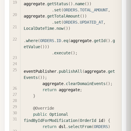
aggregate
.
getStatus
(
)
.
name
(
)
)
.
set
(
ORDERS
.
TOTAL_AMOUNT
,
aggregate
.
getTotalAmount
(
)
)
.
set
(
ORDERS
.
UPDATED_AT
,
LocalDateTime
.
now
(
)
)
.
where
(
ORDERS
.
ID
.
eq
(
aggregate
.
getId
(
)
.
g
etValue
(
)
)
)
.
execute
(
)
;
eventPublisher
.
publishAll
(
aggregate
.
get
Events
(
)
)
;
        aggregate
.
clearDomainEvents
(
)
;
return
 aggregate
;
}
@Override
public
Optional
findByIdForModification
(
OrderId
 id
)
{
return
 dsl
.
selectFrom
(
ORDERS
)