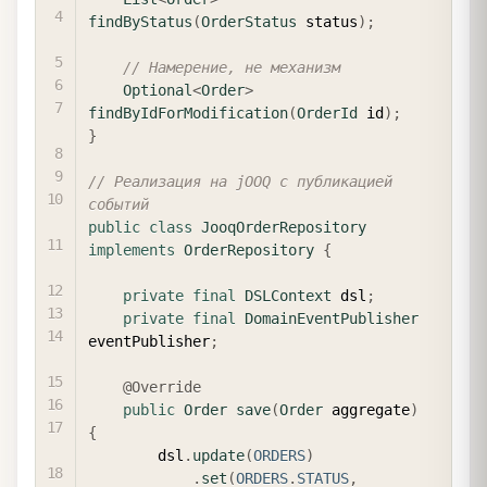
findByStatus
(
OrderStatus
 status
)
;
// Намерение, не механизм
Optional
<
Order
>
findByIdForModification
(
OrderId
 id
)
;
}
// Реализация на jOOQ с публикацией 
событий
public
class
JooqOrderRepository
implements
OrderRepository
{
private
final
DSLContext
 dsl
;
private
final
DomainEventPublisher
eventPublisher
;
@Override
public
Order
save
(
Order
 aggregate
)
{
        dsl
.
update
(
ORDERS
)
.
set
(
ORDERS
.
STATUS
,