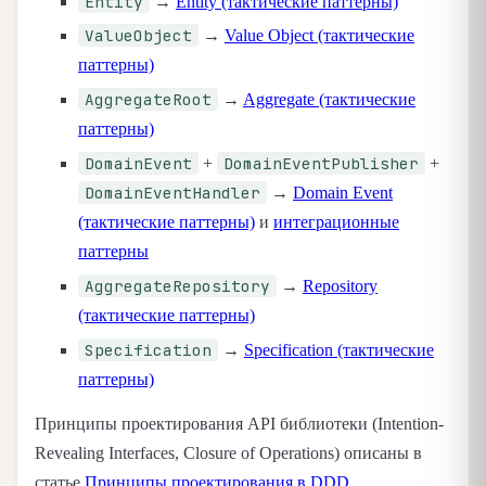
Entity
→
Entity (тактические паттерны)
ValueObject
→
Value Object (тактические
паттерны)
AggregateRoot
→
Aggregate (тактические
паттерны)
DomainEvent
DomainEventPublisher
+
+
DomainEventHandler
→
Domain Event
(тактические паттерны)
и
интеграционные
паттерны
AggregateRepository
→
Repository
(тактические паттерны)
Specification
→
Specification (тактические
паттерны)
Принципы проектирования API библиотеки (Intention-
Revealing Interfaces, Closure of Operations) описаны в
статье
Принципы проектирования в DDD
.