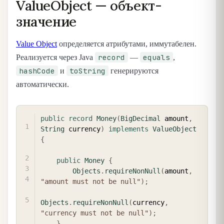
ValueObject — объект-
значение
Value Object
определяется атрибутами, иммутабелен.
record
equals
Реализуется через Java
—
,
hashCode
toString
и
генерируются
автоматически.
COPY
public
record
Money
(
BigDecimal
 amount
,
String
 currency
)
implements
ValueObject
{
public
Money
{
Objects
.
requireNonNull
(
amount
,
"amount must not be null"
)
;
Objects
.
requireNonNull
(
currency
,
"currency must not be null"
)
;
}