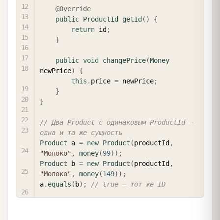
@Override
public
ProductId
getId
(
)
{
return
 id
;
}
public
void
changePrice
(
Money
newPrice
)
{
this
.
price 
=
 newPrice
;
}
}
// Два Product с одинаковым ProductId — 
одна и та же сущность
Product
 a 
=
new
Product
(
productId
,
"Молоко"
,
money
(
99
)
)
;
Product
 b 
=
new
Product
(
productId
,
"Молоко"
,
money
(
149
)
)
;
a
.
equals
(
b
)
;
// true — тот же ID