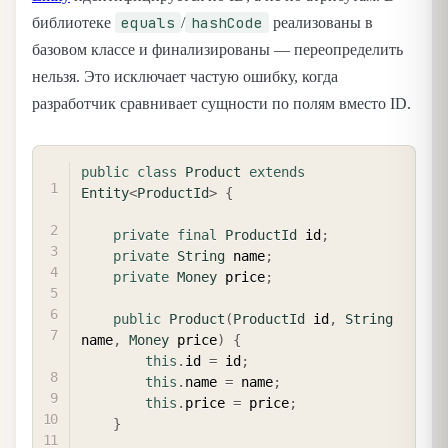
equals
hashCode
библиотеке
/
реализованы в
базовом классе и финализированы — переопределить
нельзя. Это исключает частую ошибку, когда
разработчик сравнивает сущности по полям вместо ID.
COPY
public
class
Product
extends
Entity
<
ProductId
>
{
private
final
ProductId
 id
;
private
String
 name
;
private
Money
 price
;
public
Product
(
ProductId
 id
,
String
name
,
Money
 price
)
{
this
.
id 
=
 id
;
this
.
name 
=
 name
;
this
.
price 
=
 price
;
}