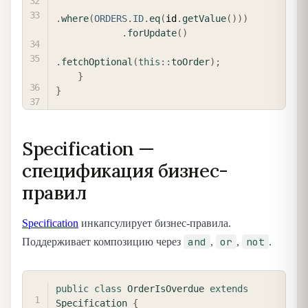
.
where
(
ORDERS
.
ID
.
eq
(
id
.
getValue
(
)
)
)
.
forUpdate
(
)
.
fetchOptional
(
this
::
toOrder
)
;
}
}
Specification —
спецификация бизнес-
правил
Specification
инкапсулирует бизнес-правила.
and
or
not
Поддерживает композицию через
,
,
.
COPY
public
class
OrderIsOverdue
extends
Specification
{