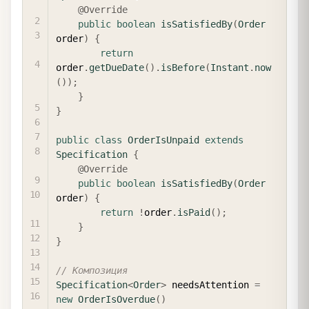
@Override
public
boolean
isSatisfiedBy
(
Order
order
)
{
return
order
.
getDueDate
(
)
.
isBefore
(
Instant
.
now
(
)
)
;
}
}
public
class
OrderIsUnpaid
extends
Specification
{
@Override
public
boolean
isSatisfiedBy
(
Order
order
)
{
return
!
order
.
isPaid
(
)
;
}
}
// Композиция
Specification
<
Order
>
 needsAttention 
=
new
OrderIsOverdue
(
)