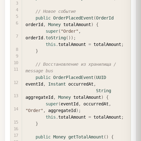
// Новое событие
public
OrderPlacedEvent
(
OrderId
orderId
,
Money
 totalAmount
)
{
super
(
"Order"
,
orderId
.
toString
(
)
)
;
this
.
totalAmount 
=
 totalAmount
;
}
// Восстановление из хранилища / 
message bus
public
OrderPlacedEvent
(
UUID
eventId
,
Instant
 occurredAt
,
String
aggregateId
,
Money
 totalAmount
)
{
super
(
eventId
,
 occurredAt
,
"Order"
,
 aggregateId
)
;
this
.
totalAmount 
=
 totalAmount
;
}
public
Money
getTotalAmount
(
)
{