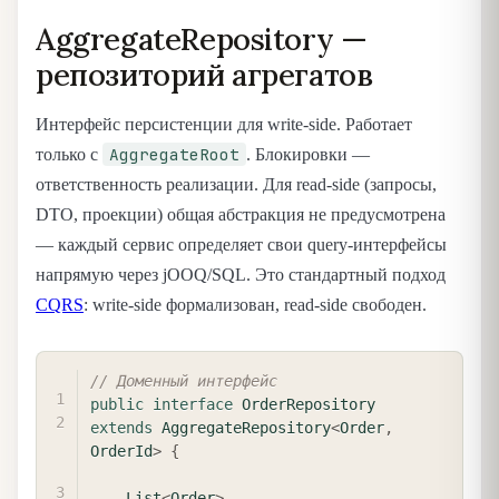
AggregateRepository —
репозиторий агрегатов
Интерфейс персистенции для write-side. Работает
AggregateRoot
только с
. Блокировки —
ответственность реализации. Для read-side (запросы,
DTO, проекции) общая абстракция не предусмотрена
— каждый сервис определяет свои query-интерфейсы
напрямую через jOOQ/SQL. Это стандартный подход
CQRS
: write-side формализован, read-side свободен.
COPY
// Доменный интерфейс
public
interface
OrderRepository
extends
AggregateRepository
<
Order
,
OrderId
>
{
List
<
Order
>