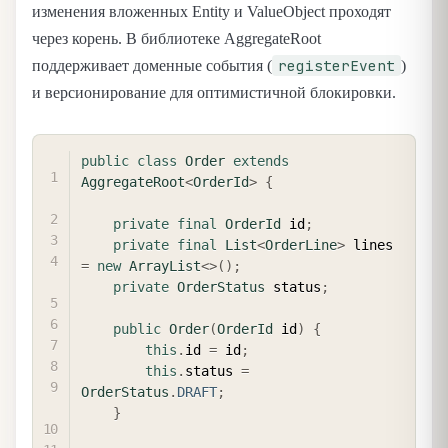
изменения вложенных Entity и ValueObject проходят
через корень. В библиотеке AggregateRoot
registerEvent
поддерживает доменные события (
)
и версионирование для оптимистичной блокировки.
COPY
public
class
Order
extends
AggregateRoot
<
OrderId
>
{
private
final
OrderId
 id
;
private
final
List
<
OrderLine
>
 lines 
=
new
ArrayList
<
>
(
)
;
private
OrderStatus
 status
;
public
Order
(
OrderId
 id
)
{
this
.
id 
=
 id
;
this
.
status 
=
OrderStatus
.
DRAFT
;
}