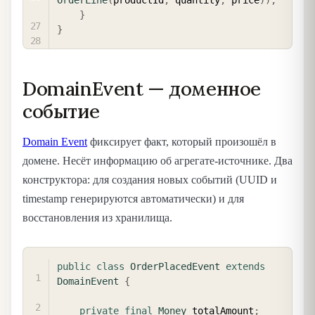
}
}
DomainEvent — доменное
событие
Domain Event
фиксирует факт, который произошёл в
домене. Несёт информацию об агрегате-источнике. Два
конструктора: для создания новых событий (UUID и
timestamp генерируются автоматически) и для
восстановления из хранилища.
COPY
public
class
OrderPlacedEvent
extends
DomainEvent
{
private
final
Money
 totalAmount
;